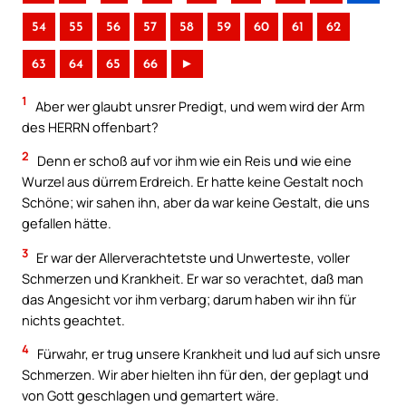
54
55
56
57
58
59
60
61
62
63
64
65
66
►
1
Aber wer glaubt unsrer Predigt, und wem wird der Arm
des HERRN offenbart?
2
Denn er schoß auf vor ihm wie ein Reis und wie eine
Wurzel aus dürrem Erdreich. Er hatte keine Gestalt noch
Schöne; wir sahen ihn, aber da war keine Gestalt, die uns
gefallen hätte.
3
Er war der Allerverachtetste und Unwerteste, voller
Schmerzen und Krankheit. Er war so verachtet, daß man
das Angesicht vor ihm verbarg; darum haben wir ihn für
nichts geachtet.
4
Fürwahr, er trug unsere Krankheit und lud auf sich unsre
Schmerzen. Wir aber hielten ihn für den, der geplagt und
von Gott geschlagen und gemartert wäre.