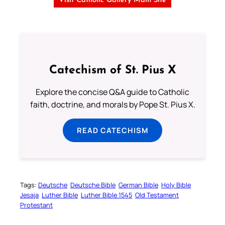
Visit Catholic Gallery Main Site
Catechism of St. Pius X
Explore the concise Q&A guide to Catholic
faith, doctrine, and morals by Pope St. Pius X.
READ CATECHISM
Tags:
Deutsche
Deutsche Bible
German Bible
Holy Bible
Jesaja
Luther Bible
Luther Bible 1545
Old Testament
Protestant