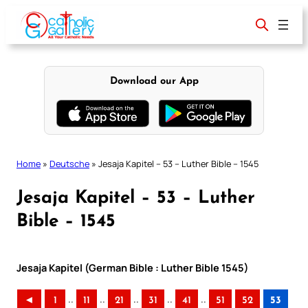
Skip
to
content
Download our App
Home
»
Deutsche
»
Jesaja Kapitel – 53 – Luther Bible – 1545
Jesaja Kapitel – 53 – Luther
Bible – 1545
Jesaja Kapitel (German Bible : Luther Bible 1545)
..
..
..
..
..
◄
1
11
21
31
41
51
52
53