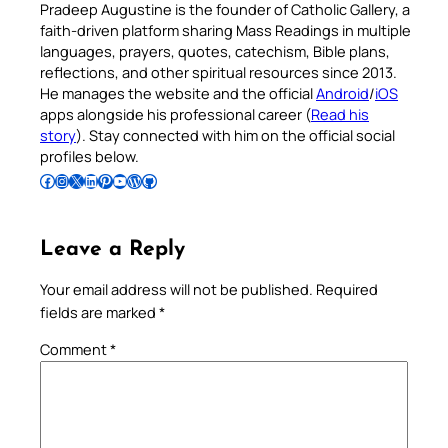
Pradeep Augustine is the founder of Catholic Gallery, a
faith-driven platform sharing Mass Readings in multiple
languages, prayers, quotes, catechism, Bible plans,
reflections, and other spiritual resources since 2013.
He manages the website and the official
Android
/
iOS
apps alongside his professional career (
Read his
story
). Stay connected with him on the official social
profiles below.
Follow Pradeep on Facebook
Follow Pradeep on Instagram
Follow Pradeep on X
Follow Pradeep on LinkedIn
Follow Pradeep on Pinterest
Subscribe to Pradeep’s Youtube Channel
Follow Pradeep on WordPress
Follow Pradeep on GitHub
Leave a Reply
Your email address will not be published.
Required
fields are marked
*
Comment
*