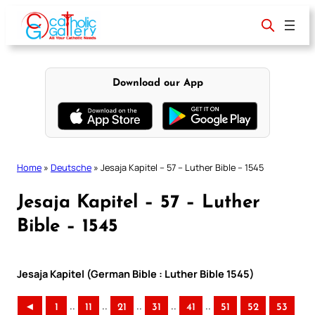
Skip
to
content
Download our App
Home
»
Deutsche
»
Jesaja Kapitel – 57 – Luther Bible – 1545
Jesaja Kapitel – 57 – Luther
Bible – 1545
Jesaja Kapitel (German Bible : Luther Bible 1545)
..
..
..
..
..
◄
1
11
21
31
41
51
52
53