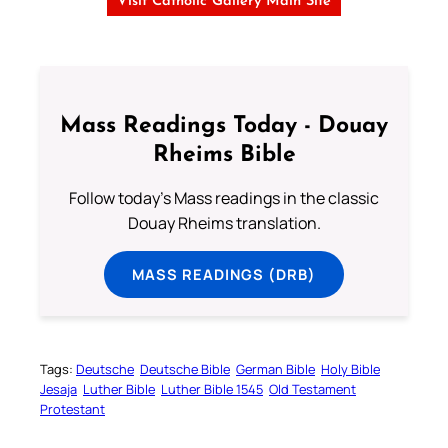
Visit Catholic Gallery Main Site
Mass Readings Today - Douay
Rheims Bible
Follow today's Mass readings in the classic
Douay Rheims translation.
MASS READINGS (DRB)
Tags:
Deutsche
Deutsche Bible
German Bible
Holy Bible
Jesaja
Luther Bible
Luther Bible 1545
Old Testament
Protestant