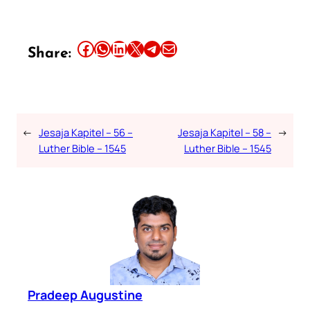
Share this article on Facebook
Share this article on WhatsApp
Share this article on LinkedIn
Share this article on X
Share this article on Telegram
Email this Article
Share:
←
Jesaja Kapitel – 56 –
Jesaja Kapitel – 58 –
→
Luther Bible – 1545
Luther Bible – 1545
Pradeep Augustine