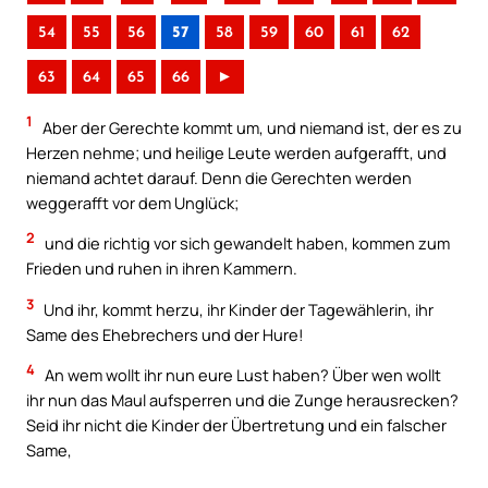
54
55
56
57
58
59
60
61
62
63
64
65
66
►
1
Aber der Gerechte kommt um, und niemand ist, der es zu
Herzen nehme; und heilige Leute werden aufgerafft, und
niemand achtet darauf. Denn die Gerechten werden
weggerafft vor dem Unglück;
2
und die richtig vor sich gewandelt haben, kommen zum
Frieden und ruhen in ihren Kammern.
3
Und ihr, kommt herzu, ihr Kinder der Tagewählerin, ihr
Same des Ehebrechers und der Hure!
4
An wem wollt ihr nun eure Lust haben? Über wen wollt
ihr nun das Maul aufsperren und die Zunge herausrecken?
Seid ihr nicht die Kinder der Übertretung und ein falscher
Same,