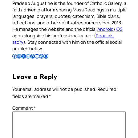
Pradeep Augustine is the founder of Catholic Gallery, a
faith-driven platform sharing Mass Readings in multiple
languages, prayers, quotes, catechism, Bible plans,
reflections, and other spiritual resources since 2013.
He manages the website and the official
Android
/
iOS
apps alongside his professional career (
Read his
story
). Stay connected with him on the official social
profiles below.
Follow Pradeep on Facebook
Follow Pradeep on Instagram
Follow Pradeep on X
Follow Pradeep on LinkedIn
Follow Pradeep on Pinterest
Subscribe to Pradeep’s Youtube Channel
Follow Pradeep on WordPress
Follow Pradeep on GitHub
Leave a Reply
Your email address will not be published.
Required
fields are marked
*
Comment
*