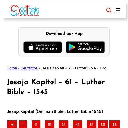
Skip
to
content
Download our App
Home
»
Deutsche
»
Jesaja Kapitel – 61 – Luther Bible – 1545
Jesaja Kapitel – 61 – Luther
Bible – 1545
Jesaja Kapitel (German Bible : Luther Bible 1545)
..
..
..
..
..
◄
1
11
21
31
41
51
52
53