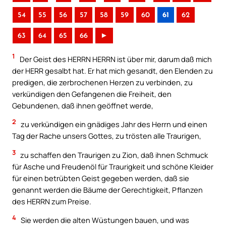
54
55
56
57
58
59
60
61
62
63
64
65
66
►
1
Der Geist des HERRN HERRN ist über mir, darum daß mich
der HERR gesalbt hat. Er hat mich gesandt, den Elenden zu
predigen, die zerbrochenen Herzen zu verbinden, zu
verkündigen den Gefangenen die Freiheit, den
Gebundenen, daß ihnen geöffnet werde,
2
zu verkündigen ein gnädiges Jahr des Herrn und einen
Tag der Rache unsers Gottes, zu trösten alle Traurigen,
3
zu schaffen den Traurigen zu Zion, daß ihnen Schmuck
für Asche und Freudenöl für Traurigkeit und schöne Kleider
für einen betrübten Geist gegeben werden, daß sie
genannt werden die Bäume der Gerechtigkeit, Pflanzen
des HERRN zum Preise.
4
Sie werden die alten Wüstungen bauen, und was