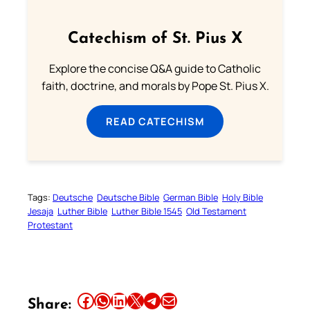
Catechism of St. Pius X
Explore the concise Q&A guide to Catholic
faith, doctrine, and morals by Pope St. Pius X.
READ CATECHISM
Tags:
Deutsche
Deutsche Bible
German Bible
Holy Bible
Jesaja
Luther Bible
Luther Bible 1545
Old Testament
Protestant
Share this article on Facebook
Share this article on WhatsApp
Share this article on LinkedIn
Share this article on X
Share this article on Telegram
Email this Article
Share: