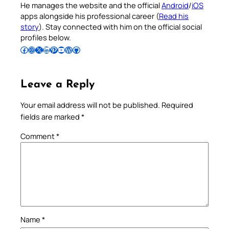
He manages the website and the official
Android
/
iOS
apps alongside his professional career (
Read his
story
). Stay connected with him on the official social
profiles below.
Follow Pradeep on Facebook
Follow Pradeep on Instagram
Follow Pradeep on X
Follow Pradeep on LinkedIn
Follow Pradeep on Pinterest
Subscribe to Pradeep’s Youtube Channel
Follow Pradeep on WordPress
Follow Pradeep on GitHub
Leave a Reply
Your email address will not be published.
Required
fields are marked
*
Comment
*
Name
*