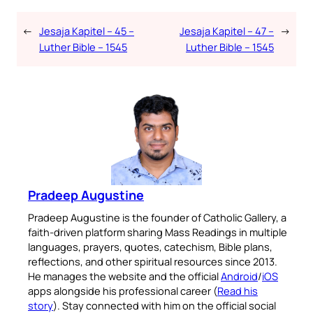
←
Jesaja Kapitel – 45 –
Jesaja Kapitel – 47 –
→
Luther Bible – 1545
Luther Bible – 1545
Pradeep Augustine
Pradeep Augustine is the founder of Catholic Gallery, a
faith-driven platform sharing Mass Readings in multiple
languages, prayers, quotes, catechism, Bible plans,
reflections, and other spiritual resources since 2013.
He manages the website and the official
Android
/
iOS
apps alongside his professional career (
Read his
story
). Stay connected with him on the official social