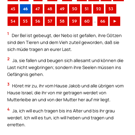
45
46
47
48
49
50
51
52
53
..
54
55
56
57
58
59
60
66
►
1
Der Bel ist gebeugt, der Nebo ist gefallen, ihre Götzen
sind den Tieren und dem Vieh zuteil geworden, daß sie
sich müde tragen an eurer Last.
2
Ja, sie fallen und beugen sich allesamt und können die
Last nicht wegbringen; sondern ihre Seelen müssen ins
Gefängnis gehen.
3
Höret mir zu, ihr vom Hause Jakob und alle übrigen vom
Hause Israel, die ihr von mir getragen werdet von
Mutterleibe an und von der Mutter her auf mir liegt.
4
Ja, ich will euch tragen bis ins Alter und bis ihr grau
werdet. Ich will es tun, ich will heben und tragen und
erretten.