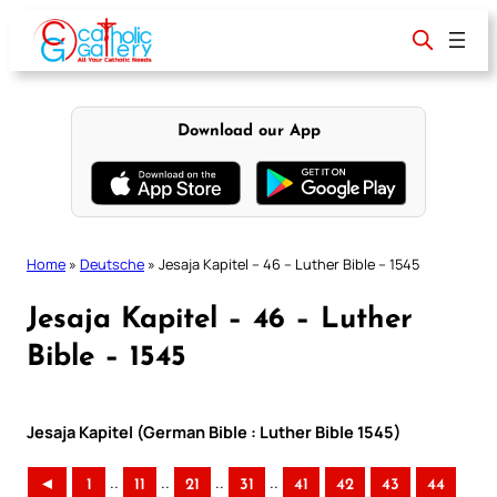
Skip
to
content
Download our App
Home
»
Deutsche
»
Jesaja Kapitel – 46 – Luther Bible – 1545
Jesaja Kapitel – 46 – Luther
Bible – 1545
Jesaja Kapitel (German Bible : Luther Bible 1545)
..
..
..
..
◄
1
11
21
31
41
42
43
44