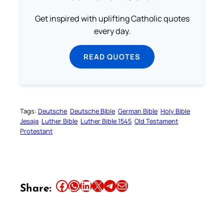
Get inspired with uplifting Catholic quotes
every day.
READ QUOTES
Tags:
Deutsche
Deutsche Bible
German Bible
Holy Bible
Jesaja
Luther Bible
Luther Bible 1545
Old Testament
Protestant
Share this article on Facebook
Share this article on WhatsApp
Share this article on LinkedIn
Share this article on X
Share this article on Telegram
Email this Article
Share: