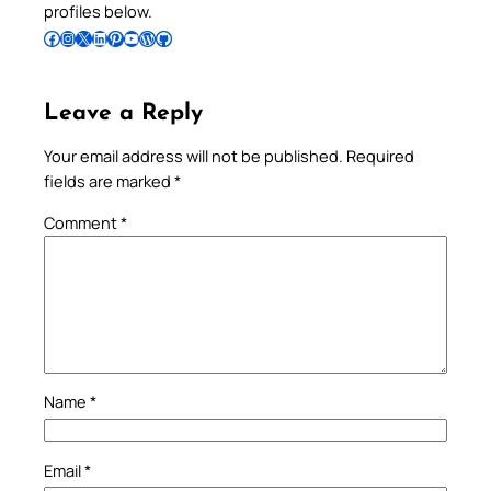
profiles below.
Follow Pradeep on Facebook
Follow Pradeep on Instagram
Follow Pradeep on X
Follow Pradeep on LinkedIn
Follow Pradeep on Pinterest
Subscribe to Pradeep’s Youtube Channel
Follow Pradeep on WordPress
Follow Pradeep on GitHub
Leave a Reply
Your email address will not be published.
Required
fields are marked
*
Comment
*
Name
*
Email
*