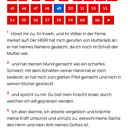
45
46
47
48
49
50
51
52
53
..
54
55
56
57
58
59
60
66
►
1
Höret mir zu, ihr Inseln, und ihr Völker in der Ferne,
merket auf! Der HERR hat mich gerufen von Mutterleib an;
er hat meines Namens gedacht, da ich noch im Schoß der
Mutter war,
2
und hat meinen Mund gemacht wie ein scharfes
Schwert; mit dem Schatten seiner Hand hat er mich
bedeckt; er hat mich zum glatten Pfeil gemacht und mich in
seinen Köcher gesteckt
3
und spricht zu mir: Du bist mein Knecht Israel, durch
welchen ich will gepriesen werden.
4
Ich aber dachte, ich arbeite vergeblich und brächte
meine Kraft umsonst und unnütz zu, wiewohl meine Sache
des Herrn und mein Amt meines Gottes ist.