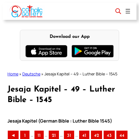
Skip
to
content
Download our App
Home
»
Deutsche
»
Jesaja Kapitel – 49 – Luther Bible – 1545
Jesaja Kapitel – 49 – Luther
Bible – 1545
Jesaja Kapitel (German Bible : Luther Bible 1545)
..
..
..
..
◄
1
11
21
31
41
42
43
44