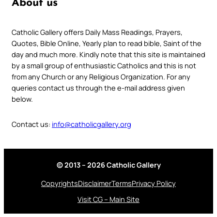
About us
Catholic Gallery offers Daily Mass Readings, Prayers,
Quotes, Bible Online, Yearly plan to read bible, Saint of the
day and much more. Kindly note that this site is maintained
by a small group of enthusiastic Catholics and this is not
from any Church or any Religious Organization. For any
queries contact us through the e-mail address given
below.
Contact us:
info@catholicgallery.org
© 2013 – 2026 Catholic Gallery
Copyrights
Disclaimer
Terms
Privacy Policy
Visit CG – Main Site