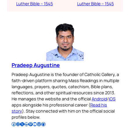
Luther Bible – 1545
Luther Bible – 1545
Pradeep Augustine
Pradeep Augustine is the founder of Catholic Gallery, a
faith-driven platform sharing Mass Readings in multiple
languages, prayers, quotes, catechism, Bible plans,
reflections, and other spiritual resources since 2013.
He manages the website and the official
Android
/
iOS
apps alongside his professional career (
Read his
story
). Stay connected with him on the official social
profiles below.
Follow Pradeep on Facebook
Follow Pradeep on Instagram
Follow Pradeep on X
Follow Pradeep on LinkedIn
Follow Pradeep on Pinterest
Subscribe to Pradeep’s Youtube Channel
Follow Pradeep on WordPress
Follow Pradeep on GitHub