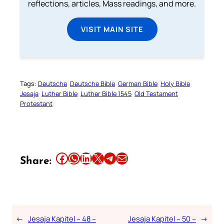
reflections, articles, Mass readings, and more.
VISIT MAIN SITE
Tags:
Deutsche
Deutsche Bible
German Bible
Holy Bible
Jesaja
Luther Bible
Luther Bible 1545
Old Testament
Protestant
Share this article on Facebook
Share this article on WhatsApp
Share this article on LinkedIn
Share this article on X
Share this article on Telegram
Email this Article
Share:
←
Jesaja Kapitel – 48 –
Jesaja Kapitel – 50 –
→