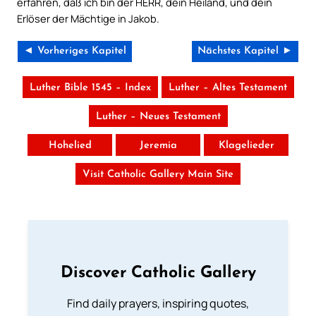
erfahren, daß ich bin der HERR, dein Heiland, und dein
Erlöser der Mächtige in Jakob.
◄ Vorheriges Kapitel
Nächstes Kapitel ►
Luther Bible 1545 – Index
Luther – Altes Testament
Luther – Neues Testament
Hohelied
Jeremia
Klagelieder
Visit Catholic Gallery Main Site
Discover Catholic Gallery
Find daily prayers, inspiring quotes,