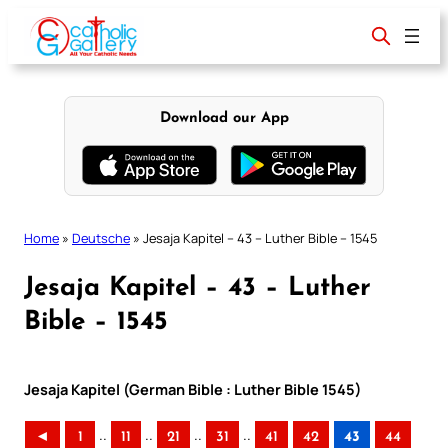
Skip
to
content
Download our App
Home
»
Deutsche
»
Jesaja Kapitel – 43 – Luther Bible – 1545
Jesaja Kapitel – 43 – Luther
Bible – 1545
Jesaja Kapitel (German Bible : Luther Bible 1545)
..
..
..
..
◄
1
11
21
31
41
42
43
44