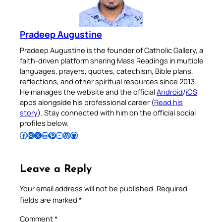
Pradeep Augustine
Pradeep Augustine is the founder of Catholic Gallery, a
faith-driven platform sharing Mass Readings in multiple
languages, prayers, quotes, catechism, Bible plans,
reflections, and other spiritual resources since 2013.
He manages the website and the official
Android
/
iOS
apps alongside his professional career (
Read his
story
). Stay connected with him on the official social
profiles below.
Follow Pradeep on Facebook
Follow Pradeep on Instagram
Follow Pradeep on X
Follow Pradeep on LinkedIn
Follow Pradeep on Pinterest
Subscribe to Pradeep’s Youtube Channel
Follow Pradeep on WordPress
Follow Pradeep on GitHub
Leave a Reply
Your email address will not be published.
Required
fields are marked
*
Comment
*