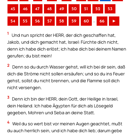
45
46
47
48
49
50
51
52
53
..
54
55
56
57
58
59
60
66
►
1
Und nun spricht der HERR, der dich geschaffen hat,
Jakob, und dich gemacht hat, Israel: Fürchte dich nicht,
denn ich habe dich erlöst; ich habe dich bei deinem Namen
gerufen; du bist mein!
2
Denn so du durch Wasser gehst, will ich bei dir sein, daß
dich die Ströme nicht sollen ersäufen; und so du ins Feuer
gehst, sollst du nicht brennen, und die Flamme soll dich
nicht versengen.
3
Denn ich bin der HERR, dein Gott, der Heilige in Israel,
dein Heiland. Ich habe Ägypten für dich als Lösegeld
gegeben, Mohren und Seba an deine Statt.
4
Weil du so wert bist vor meinen Augen geachtet, mußt
du auch herrlich sein, und ich habe dich lieb; darum gebe