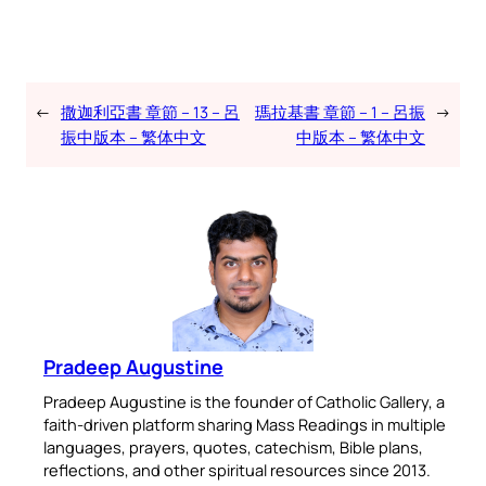
←
撒迦利亞書 章節 – 13 – 呂
瑪拉基書 章節 – 1 – 呂振
→
振中版本 – 繁体中文
中版本 – 繁体中文
Pradeep Augustine
Pradeep Augustine is the founder of Catholic Gallery, a
faith-driven platform sharing Mass Readings in multiple
languages, prayers, quotes, catechism, Bible plans,
reflections, and other spiritual resources since 2013.