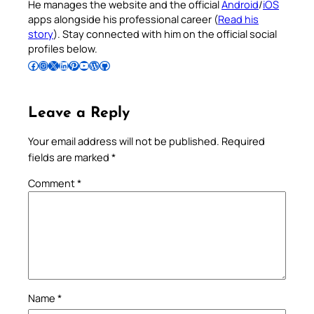
He manages the website and the official
Android
/
iOS
apps alongside his professional career (
Read his
story
). Stay connected with him on the official social
profiles below.
Follow Pradeep on Facebook
Follow Pradeep on Instagram
Follow Pradeep on X
Follow Pradeep on LinkedIn
Follow Pradeep on Pinterest
Subscribe to Pradeep’s Youtube Channel
Follow Pradeep on WordPress
Follow Pradeep on GitHub
Leave a Reply
Your email address will not be published.
Required
fields are marked
*
Comment
*
Name
*