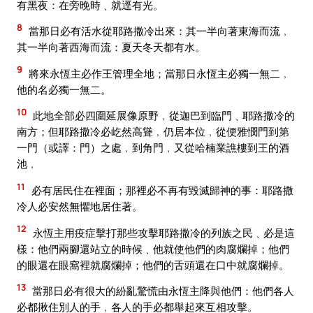
有黑夜：在旁晚時﹑就逕有光。
8
當那日必有活水從耶路撒冷出來：其一半向著東海而流﹐
其一半向著西海而流：夏天冬天都有水。
9
將來永恆主必作王管理全地；當那日永恆主必獨一無二﹐
他的名必獨一無二。
10
此地全部必四圍延展像原野﹐從迦巴到臨門﹑耶路撒冷的
南方；但耶路撒冷必屹然高聳﹐仍居本位﹐從便雅憫門到第
一門（或譯：門）之處﹐到角門﹐又從哈楠業譙樓到王的酒
池﹐
11
必有居民住在裡面；那裡必不再有毀滅歸神的事：耶路撒
冷人必安然無懼地居住著。
12
永恆主用疫症擊打那些攻擊耶路撒冷的列族之民﹑必是這
樣：他們兩腳還站立的時候﹑他就使他們的肉腐爛掉；他們
的眼還在眼窩裡就腐爛掉；他們的舌頭還在口中就腐爛掉。
13
當那日必有很大的紛亂驚慌由永恆主降與他們：他們各人
必都揪住別人的手﹐各人的手必都舉起來互相攻擊。