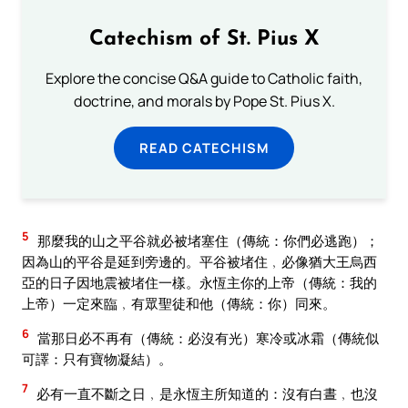
Catechism of St. Pius X
Explore the concise Q&A guide to Catholic faith,
doctrine, and morals by Pope St. Pius X.
READ CATECHISM
5
那麼我的山之平谷就必被堵塞住（傳統：你們必逃跑）；
因為山的平谷是延到旁邊的。平谷被堵住﹐必像猶大王烏西
亞的日子因地震被堵住一樣。永恆主你的上帝（傳統：我的
上帝）一定來臨﹐有眾聖徒和他（傳統：你）同來。
6
當那日必不再有（傳統：必沒有光）寒冷或冰霜（傳統似
可譯：只有寶物凝結）。
7
必有一直不斷之日﹐是永恆主所知道的：沒有白晝﹐也沒