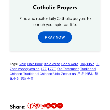
Catholic Prayers
Find and recite daily Catholic prayers to
enrich your spiritual life.
PRAY NOW
Tags:
Bible
Bible Book
Bible Verse
God’s Word
Holy Bible
Lu
Zhen zhong version
LZZ
LZZT
Old Testament
Traditional
Chinese
Traditional Chinese Bible
Zechariah
呂振中版本
繁
体中文
舊約全書
Share this article on Facebook
Share this article on WhatsApp
Share this article on LinkedIn
Share this article on X
Share this article on Telegram
Email this Article
Share: