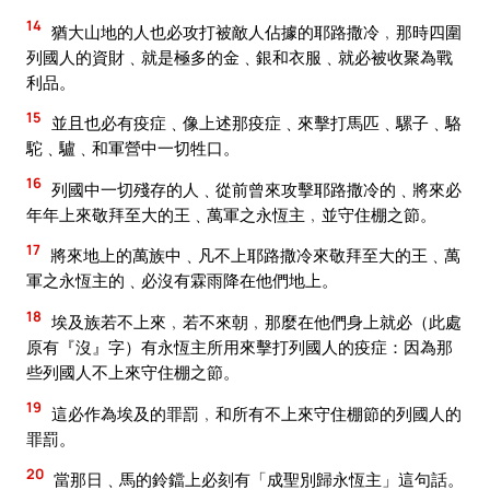
14
猶大山地的人也必攻打被敵人佔據的耶路撒冷﹐那時四圍
列國人的資財﹑就是極多的金﹑銀和衣服﹑就必被收聚為戰
利品。
15
並且也必有疫症﹑像上述那疫症﹑來擊打馬匹﹑騾子﹑駱
駝﹑驢﹑和軍營中一切牲口。
16
列國中一切殘存的人﹑從前曾來攻擊耶路撒冷的﹑將來必
年年上來敬拜至大的王﹑萬軍之永恆主﹐並守住棚之節。
17
將來地上的萬族中﹑凡不上耶路撒冷來敬拜至大的王﹑萬
軍之永恆主的﹑必沒有霖雨降在他們地上。
18
埃及族若不上來﹐若不來朝﹐那麼在他們身上就必（此處
原有『沒』字）有永恆主所用來擊打列國人的疫症：因為那
些列國人不上來守住棚之節。
19
這必作為埃及的罪罰﹐和所有不上來守住棚節的列國人的
罪罰。
20
當那日﹑馬的鈴鐺上必刻有「成聖別歸永恆主」這句話。