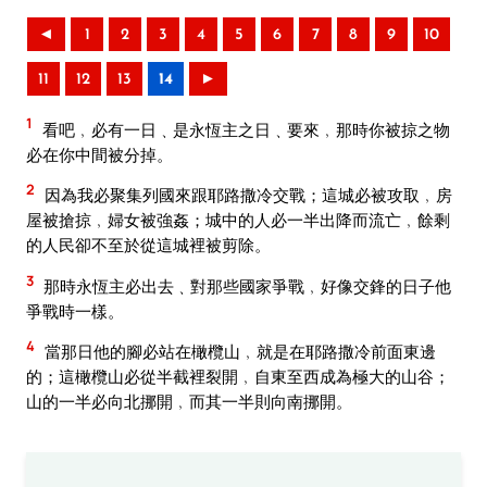
◄
1
2
3
4
5
6
7
8
9
10
11
12
13
14
►
1
看吧﹐必有一日﹑是永恆主之日﹑要來﹐那時你被掠之物
必在你中間被分掉。
2
因為我必聚集列國來跟耶路撒冷交戰；這城必被攻取﹐房
屋被搶掠﹐婦女被強姦；城中的人必一半出降而流亡﹐餘剩
的人民卻不至於從這城裡被剪除。
3
那時永恆主必出去﹑對那些國家爭戰﹐好像交鋒的日子他
爭戰時一樣。
4
當那日他的腳必站在橄欖山﹐就是在耶路撒冷前面東邊
的；這橄欖山必從半截裡裂開﹐自東至西成為極大的山谷；
山的一半必向北挪開﹐而其一半則向南挪開。