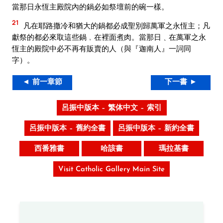
當那日永恆主殿院內的鍋必如祭壇前的碗一樣。
21
凡在耶路撒冷和猶大的鍋都必成聖別歸萬軍之永恆主；凡
獻祭的都必來取這些鍋﹐在裡面煮肉。當那日﹑在萬軍之永
恆主的殿院中必不再有販賣的人（與『迦南人』一詞同
字）。
◄ 前一章節
下一書 ►
呂振中版本 – 繁体中文 – 索引
呂振中版本 – 舊約全書
呂振中版本 – 新約全書
西番雅書
哈該書
瑪拉基書
Visit Catholic Gallery Main Site