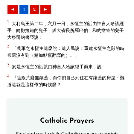
◄
1
2
►
1
大利烏王第二年﹑六月一日﹑永恆主的話由神言人哈該經
手﹑向撒拉鐵的兒子﹑猶大省長所羅巴伯﹑和約撒答的兒子
大祭司約書亞說：
2
「萬軍之永恆主這麼說：這人民說：重建永恆主之殿的時
候還沒有到（稍加點竄翻譯的）。」
3
於是永恆主的話就由神言人哈該經手而來﹑說：
4
『這殿荒廢無鑲蓋﹐而你們自己到住在有鑲蓋的房屋：難
道這就是這樣作的時候麼？
Catholic Prayers
Find and recite daily Catholic prayers to enrich