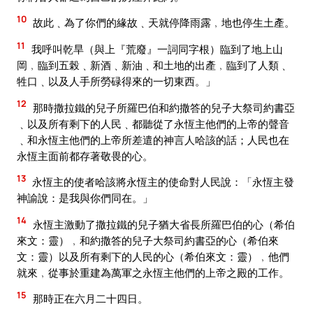
10
故此﹑為了你們的緣故﹑天就停降雨露﹐地也停生土產。
11
我呼叫乾旱（與上『荒廢』一詞同字根）臨到了地上山
岡﹐臨到五榖﹑新酒﹑新油﹑和土地的出產﹐臨到了人類﹑
牲口﹑以及人手所勞碌得來的一切東西。」
12
那時撒拉鐵的兒子所羅巴伯和約撒答的兒子大祭司約書亞
﹑以及所有剩下的人民﹑都聽從了永恆主他們的上帝的聲音
﹑和永恆主他們的上帝所差遣的神言人哈該的話；人民也在
永恆主面前都存著敬畏的心。
13
永恆主的使者哈該將永恆主的使命對人民說：「永恆主發
神諭說：是我與你們同在。」
14
永恆主激動了撒拉鐵的兒子猶大省長所羅巴伯的心（希伯
來文：靈）﹐和約撒答的兒子大祭司約書亞的心（希伯來
文：靈）以及所有剩下的人民的心（希伯來文：靈）﹐他們
就來﹐從事於重建為萬軍之永恆主他們的上帝之殿的工作。
15
那時正在六月二十四日。