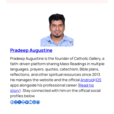
Pradeep Augustine
Pradeep Augustine is the founder of Catholic Gallery, a
faith-driven platform sharing Mass Readings in multiple
languages, prayers, quotes, catechism, Bible plans,
reflections, and other spiritual resources since 2013.
He manages the website and the official
Android
/
iOS
apps alongside his professional career (
Read his
story
). Stay connected with him on the official social
profiles below.
Follow Pradeep on Facebook
Follow Pradeep on Instagram
Follow Pradeep on X
Follow Pradeep on LinkedIn
Follow Pradeep on Pinterest
Subscribe to Pradeep’s Youtube Channel
Follow Pradeep on WordPress
Follow Pradeep on GitHub