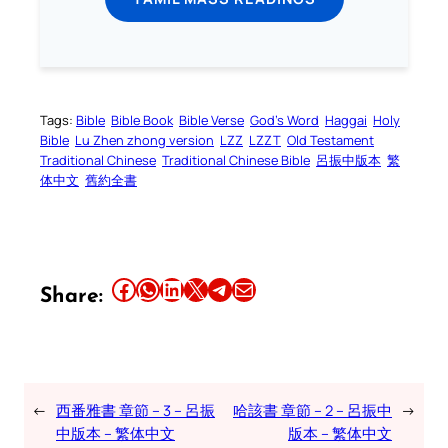
Tags:
Bible
Bible Book
Bible Verse
God’s Word
Haggai
Holy
Bible
Lu Zhen zhong version
LZZ
LZZT
Old Testament
Traditional Chinese
Traditional Chinese Bible
呂振中版本
繁
体中文
舊約全書
Share this article on Facebook
Share this article on WhatsApp
Share this article on LinkedIn
Share this article on X
Share this article on Telegram
Email this Article
Share:
←
西番雅書 章節 – 3 – 呂振
哈該書 章節 – 2 – 呂振中
→
中版本 – 繁体中文
版本 – 繁体中文