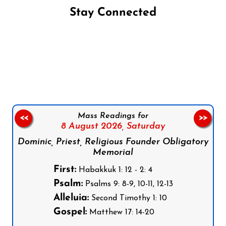
Stay Connected
Follow us on Facebook
Follow us on Instagram
Follow us on X
Subscribe to our YouTube Channel
Follow us on WhatsApp
Mass Readings for
<<
>>
8 August 2026,
Saturday
Dominic, Priest, Religious Founder Obligatory
Memorial
First:
Habakkuk 1: 12 - 2: 4
Psalm:
Psalms 9: 8-9, 10-11, 12-13
Alleluia:
Second Timothy 1: 10
Gospel:
Matthew 17: 14-20