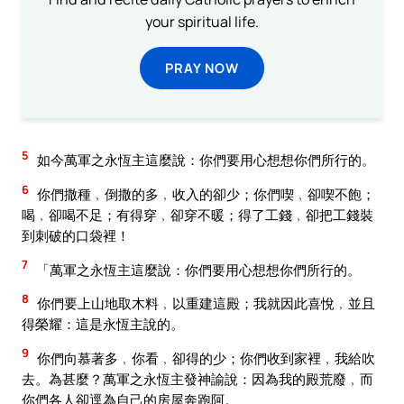
your spiritual life.
PRAY NOW
5
如今萬軍之永恆主這麼說：你們要用心想想你們所行的。
6
你們撒種﹐倒撒的多﹐收入的卻少；你們喫﹐卻喫不飽；
喝﹐卻喝不足；有得穿﹐卻穿不暖；得了工錢﹐卻把工錢裝
到刺破的口袋裡！
7
「萬軍之永恆主這麼說：你們要用心想想你們所行的。
8
你們要上山地取木料﹐以重建這殿；我就因此喜悅﹐並且
得榮耀：這是永恆主說的。
9
你們向慕著多﹐你看﹐卻得的少；你們收到家裡﹐我給吹
去。為甚麼？萬軍之永恆主發神諭說：因為我的殿荒廢﹐而
你們各人卻逕為自己的房屋奔跑阿。