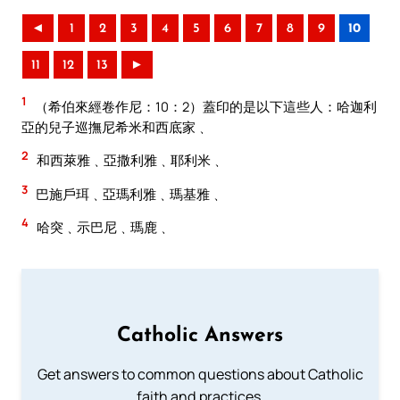
◄
1
2
3
4
5
6
7
8
9
10
11
12
13
►
1
（希伯來經卷作尼：10：2）蓋印的是以下這些人：哈迦利
亞的兒子巡撫尼希米和西底家﹑
2
和西萊雅﹑亞撒利雅﹑耶利米﹑
3
巴施戶珥﹑亞瑪利雅﹑瑪基雅﹑
4
哈突﹑示巴尼﹑瑪鹿﹑
Catholic Answers
Get answers to common questions about Catholic
faith and practices.