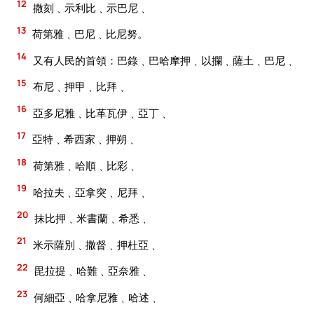
12
撒刻﹑示利比﹑示巴尼﹑
13
荷第雅﹑巴尼﹑比尼努。
14
又有人民的首領：巴錄﹑巴哈摩押﹑以攔﹑薩土﹑巴尼﹑
15
布尼﹑押甲﹑比拜﹑
16
亞多尼雅﹑比革瓦伊﹑亞丁﹑
17
亞特﹑希西家﹑押朔﹑
18
荷第雅﹑哈順﹑比彩﹑
19
哈拉夫﹑亞拿突﹑尼拜﹑
20
抹比押﹑米書蘭﹑希悉﹑
21
米示薩別﹑撒督﹑押杜亞﹑
22
毘拉提﹑哈難﹑亞奈雅﹑
23
何細亞﹑哈拿尼雅﹑哈述﹑