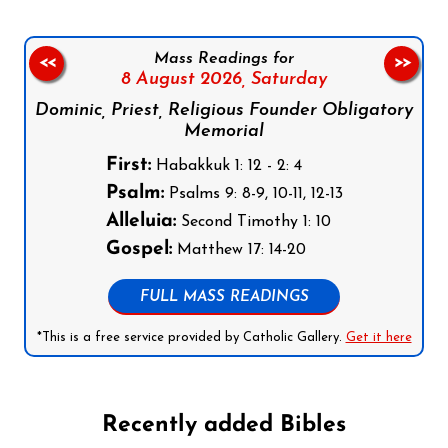
Mass Readings for
<<
>>
8 August 2026,
Saturday
Dominic, Priest, Religious Founder Obligatory
Memorial
First:
Habakkuk 1: 12 - 2: 4
Psalm:
Psalms 9: 8-9, 10-11, 12-13
Alleluia:
Second Timothy 1: 10
Gospel:
Matthew 17: 14-20
FULL MASS READINGS
*This is a free service provided by Catholic Gallery.
Get it here
Recently added Bibles