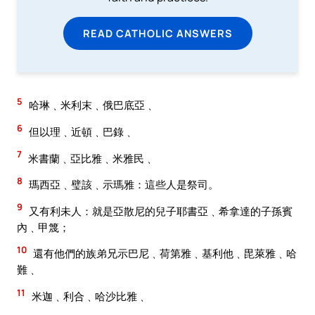
READ CATHOLIC ANSWERS
5
哈琳﹑米利末﹑俄巴底亞﹑
6
但以理﹑近頓﹑巴錄﹑
7
米書蘭﹑亞比雅﹑米雅民﹑
8
瑪西亞﹑璧該﹑示瑪雅：這些人是祭司。
9
又有利未人：就是亞散尼的兒子耶書亞﹑希拿達的子孫賓
內﹑甲篾；
10
還有他們的族弟兄示巴尼﹑荷第雅﹑基利他﹑毘萊雅﹑哈
難﹑
11
米迦﹑利合﹑哈沙比雅﹑