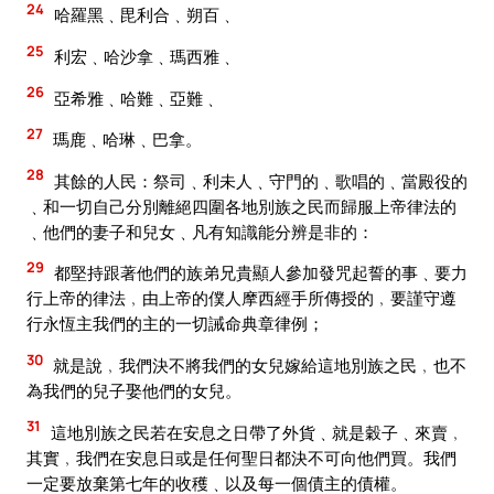
24
哈羅黑﹑毘利合﹑朔百﹑
25
利宏﹑哈沙拿﹑瑪西雅﹑
26
亞希雅﹑哈難﹑亞難﹑
27
瑪鹿﹑哈琳﹑巴拿。
28
其餘的人民：祭司﹑利未人﹑守門的﹑歌唱的﹑當殿役的
﹑和一切自己分別離絕四圍各地別族之民而歸服上帝律法的
﹑他們的妻子和兒女﹑凡有知識能分辨是非的：
29
都堅持跟著他們的族弟兄貴顯人參加發咒起誓的事﹑要力
行上帝的律法﹐由上帝的僕人摩西經手所傳授的﹐要謹守遵
行永恆主我們的主的一切誡命典章律例；
30
就是說﹐我們決不將我們的女兒嫁給這地別族之民﹐也不
為我們的兒子娶他們的女兒。
31
這地別族之民若在安息之日帶了外貨﹑就是穀子﹑來賣﹐
其實﹐我們在安息日或是任何聖日都決不可向他們買。我們
一定要放棄第七年的收穫﹑以及每一個債主的債權。