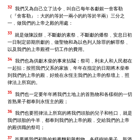
32
我們又為自己立了法令﹑叫自己每年各獻銀一舍客勒
（『舍客勒』：大的約等於一兩小的約等於半兩）三分之
一﹐做我們的上帝之殿的用處：
33
就是做陳設餅﹑不斷獻的素祭﹑不斷獻的燔祭﹑安息日初
一日制定節期所獻的﹑做聖物和為以色列人除罪的解罪祭﹑
以及我們的上帝殿裡一切工作的費用。
34
我們也為供獻木柴的事來拈鬮：祭司﹑利未人和人民都在
一起拈；按照我們父系的家族﹑年年在指定的日期將木柴奉
到我們的上帝的殿﹐好燒在永恆主我們的上帝的祭壇上﹐照
律法上所寫的。
35
我們也一定要年年將我們土地上的首熟物和各樣樹的一切
首熟果子都奉到永恆主的殿；
36
我們也要照律法上所寫的將我們頭胎的兒子和牲口﹑就是
我們頭胎的牛羊﹑都奉到我們的上帝的殿﹐交給我們的上帝
的殿供職的祭司；
37
並要將我們初熟的粗麥麵和舉獻物﹑各樣樹的果子﹑新酒