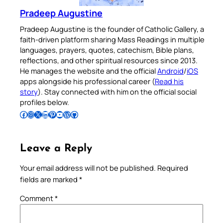
Pradeep Augustine
Pradeep Augustine is the founder of Catholic Gallery, a
faith-driven platform sharing Mass Readings in multiple
languages, prayers, quotes, catechism, Bible plans,
reflections, and other spiritual resources since 2013.
He manages the website and the official
Android
/
iOS
apps alongside his professional career (
Read his
story
). Stay connected with him on the official social
profiles below.
Follow Pradeep on Facebook
Follow Pradeep on Instagram
Follow Pradeep on X
Follow Pradeep on LinkedIn
Follow Pradeep on Pinterest
Subscribe to Pradeep’s Youtube Channel
Follow Pradeep on WordPress
Follow Pradeep on GitHub
Leave a Reply
Your email address will not be published.
Required
fields are marked
*
Comment
*