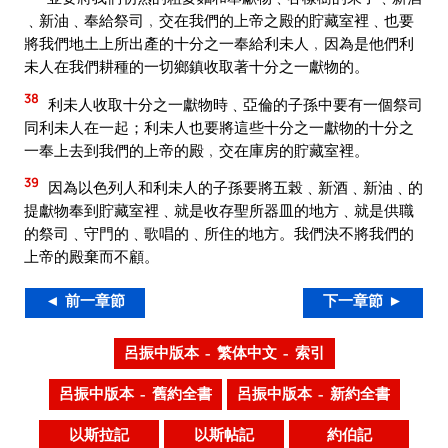
﹑新油﹑奉給祭司﹐交在我們的上帝之殿的貯藏室裡﹑也要
將我們地土上所出產的十分之一奉給利未人﹐因為是他們利
未人在我們耕種的一切鄉鎮收取著十分之一獻物的。
38
利未人收取十分之一獻物時﹑亞倫的子孫中要有一個祭司
同利未人在一起；利未人也要將這些十分之一獻物的十分之
一奉上去到我們的上帝的殿﹐交在庫房的貯藏室裡。
39
因為以色列人和利未人的子孫要將五榖﹑新酒﹑新油﹑的
提獻物奉到貯藏室裡﹑就是收存聖所器皿的地方﹑就是供職
的祭司﹑守門的﹑歌唱的﹑所住的地方。我們決不將我們的
上帝的殿棄而不顧。
◄ 前一章節
下一章節 ►
呂振中版本 – 繁体中文 – 索引
呂振中版本 – 舊約全書
呂振中版本 – 新約全書
以斯拉記
以斯帖記
約伯記