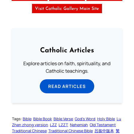
Visit Catholic Gallery Main Site
Catholic Articles
Explore articles on faith, spirituality, and
Catholic teachings.
READ ARTICLES
Tags:
Bible
Bible Book
Bible Verse
God’s Word
Holy Bible
Lu
Zhen zhong version
LZZ
LZZT
Nehemiah
Old Testament
Traditional Chinese
Traditional Chinese Bible
呂振中版本
繁