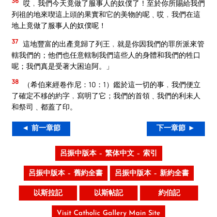
36
哎﹐我們今天竟做了服事人的奴僕了！至於你所賜給我們
列祖的地來喫這上頭的果實和它的美物的呢﹑哎﹐我們在這
地上竟做了服事人的奴僕呢！
37
這地豐富的出產竟歸了列王﹐就是你因我們的罪所派來管
轄我們的；他們也任意轄制我們這些人的身體和我們的牲口
呢；我們真是受著大困迫阿。」
38
（希伯來經卷作尼：10：1）鑑於這一切的事﹐我們便立
了確定不移的約字﹐寫明了它；我們的首領﹑我們的利未人
和祭司﹑都蓋了印。
◄ 前一章節
下一章節 ►
呂振中版本 – 繁体中文 – 索引
呂振中版本 – 舊約全書
呂振中版本 – 新約全書
以斯拉記
以斯帖記
約伯記
Visit Catholic Gallery Main Site