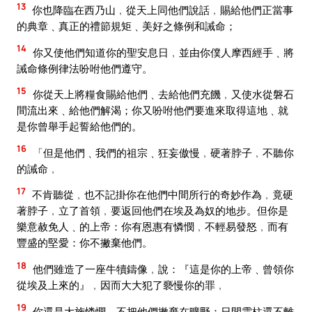
13
你也降臨在西乃山﹐從天上同他們說話﹐賜給他們正當事
的典章﹑真正的禮節規矩﹑美好之條例和誡命；
14
你又使他們知道你的聖安息日﹐並由你僕人摩西經手﹑將
誡命條例律法吩咐他們遵守。
15
你從天上將糧食賜給他們﹑去給他們充饑﹐又使水從磐石
間流出來﹑給他們解渴；你又吩咐他們要進來取得這地﹑就
是你曾舉手起誓給他們的。
16
「但是他們﹑我們的祖宗﹑狂妄傲慢﹐硬著脖子﹐不聽你
的誡命﹐
17
不肯聽從﹐也不記掛你在他們中間所行的奇妙作為﹐竟硬
著脖子﹐立了首領﹐要返回他們在埃及為奴的地步。但你是
樂意赦免人﹑的上帝：你有恩惠有憐憫﹐不輕易發怒﹐而有
豐盛的堅愛：你不撇棄他們。
18
他們雖造了一座牛犢鑄像﹐說：『這是你的上帝﹑曾領你
從埃及上來的』﹐因而大大犯了褻慢你的罪﹐
19
你還是大施憐憫﹐不把他們撇棄在曠野：日間雲柱還不離