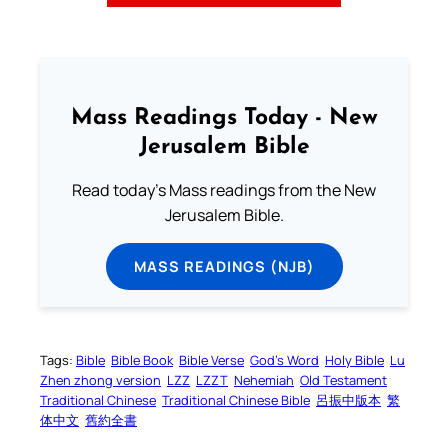
Mass Readings Today - New
Jerusalem Bible
Read today's Mass readings from the New
Jerusalem Bible.
MASS READINGS (NJB)
Tags:
Bible
Bible Book
Bible Verse
God’s Word
Holy Bible
Lu
Zhen zhong version
LZZ
LZZT
Nehemiah
Old Testament
Traditional Chinese
Traditional Chinese Bible
呂振中版本
繁
体中文
舊約全書