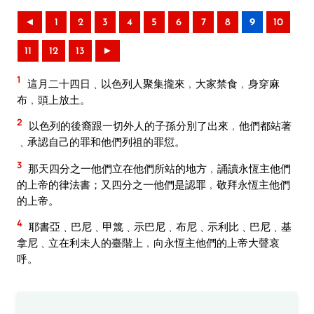
◄
1
2
3
4
5
6
7
8
9
10
11
12
13
►
1
這月二十四日﹑以色列人聚集攏來﹐大家禁食﹐身穿麻
布﹐頭上放土。
2
以色列的後裔跟一切外人的子孫分別了出來﹐他們都站著
﹑承認自己的罪和他們列祖的罪愆。
3
那天四分之一他們立在他們所站的地方﹐誦讀永恆主他們
的上帝的律法書；又四分之一他們是認罪﹐敬拜永恆主他們
的上帝。
4
耶書亞﹑巴尼﹑甲篾﹑示巴尼﹑布尼﹑示利比﹑巴尼﹑基
拿尼﹑立在利未人的臺階上﹐向永恆主他們的上帝大聲哀
呼。