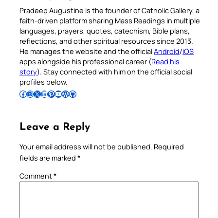
Pradeep Augustine is the founder of Catholic Gallery, a
faith-driven platform sharing Mass Readings in multiple
languages, prayers, quotes, catechism, Bible plans,
reflections, and other spiritual resources since 2013.
He manages the website and the official
Android
/
iOS
apps alongside his professional career (
Read his
story
). Stay connected with him on the official social
profiles below.
Follow Pradeep on Facebook
Follow Pradeep on Instagram
Follow Pradeep on X
Follow Pradeep on LinkedIn
Follow Pradeep on Pinterest
Subscribe to Pradeep’s Youtube Channel
Follow Pradeep on WordPress
Follow Pradeep on GitHub
Leave a Reply
Your email address will not be published.
Required
fields are marked
*
Comment
*