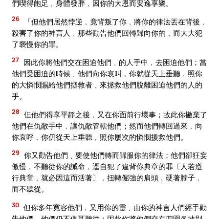
們喫得飽足﹐身體發胖﹐因你的大恩而安逸享樂。
26
「但他們居然悖逆﹐竟背叛了你﹐將你的律法丟在背後﹐
殺害了你的神言人﹑那些勸告他們回轉歸向你的﹐而大大犯
了褻慢你的罪。
27
因此你將他們交在困迫他們﹑的人手中﹐去困迫他們；當
他們受困迫的時候﹑他們向你哀叫﹐你就從天上垂聽﹐照你
的大憐憫賜給他們拯救者﹑來拯救他們脫離困迫他們的人的
手。
28
但他們得享平靜之後﹐又在你面前行壞事；故此你撇棄了
他們在仇敵手中﹐讓仇敵管轄他們；然而他們轉回過來﹐向
你哀呼﹐你仍從天上垂聽﹐照你屢次的憐憫援救他們。
29
你又勸告他們﹑要使他們轉而歸服你的律法；他們卻狂妄
傲慢﹐不聽從你的誡命﹐逕自犯了違背你典章的罪〔人若遵
行典章﹐就必因這而活著〕﹐扭轉倔強的肩頭﹐硬著脖子﹐
而不聽從。
30
但你多年寬容他們﹐又用你的靈﹑由你的神言人們經手勸
告他們﹐他們仍不側耳聽從；因此你將他們交在四圍各地別