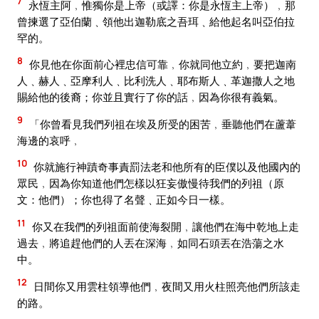
7
永恆主阿﹐惟獨你是上帝（或譯：你是永恆主上帝）﹐那
曾揀選了亞伯蘭﹑領他出迦勒底之吾珥﹑給他起名叫亞伯拉
罕的。
8
你見他在你面前心裡忠信可靠﹐你就同他立約﹐要把迦南
人﹑赫人﹑亞摩利人﹑比利洗人﹑耶布斯人﹑革迦撒人之地
賜給他的後裔；你並且實行了你的話﹐因為你很有義氣。
9
「你曾看見我們列祖在埃及所受的困苦﹐垂聽他們在蘆葦
海邊的哀呼﹐
10
你就施行神蹟奇事責罰法老和他所有的臣僕以及他國內的
眾民﹐因為你知道他們怎樣以狂妄傲慢待我們的列祖（原
文：他們）；你也得了名聲﹑正如今日一樣。
11
你又在我們的列祖面前使海裂開﹐讓他們在海中乾地上走
過去﹐將追趕他們的人丟在深海﹐如同石頭丟在浩蕩之水
中。
12
日間你又用雲柱領導他們﹐夜間又用火柱照亮他們所該走
的路。