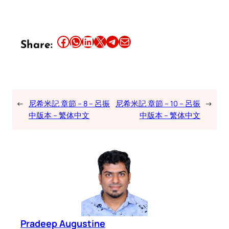
Share this article on Facebook
Share this article on WhatsApp
Share this article on LinkedIn
Share this article on X
Share this article on Telegram
Email this Article
Share:
←
尼希米記 章節 – 8 – 呂振
尼希米記 章節 – 10 – 呂振
→
中版本 – 繁体中文
中版本 – 繁体中文
Pradeep Augustine