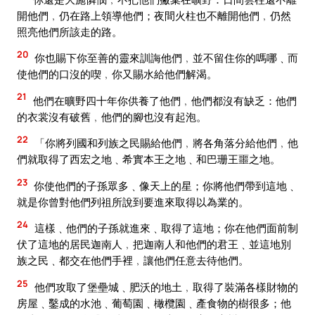
開他們﹐仍在路上領導他們；夜間火柱也不離開他們﹐仍然
照亮他們所該走的路。
20
你也賜下你至善的靈來訓誨他們﹐並不留住你的嗎哪﹑而
使他們的口沒的喫﹐你又賜水給他們解渴。
21
他們在曠野四十年你供養了他們﹐他們都沒有缺乏：他們
的衣裳沒有破舊﹐他們的腳也沒有起泡。
22
「你將列國和列族之民賜給他們﹐將各角落分給他們﹐他
們就取得了西宏之地﹑希實本王之地﹑和巴珊王噩之地。
23
你使他們的子孫眾多﹑像天上的星；你將他們帶到這地﹑
就是你曾對他們列祖所說到要進來取得以為業的。
24
這樣﹑他們的子孫就進來﹑取得了這地；你在他們面前制
伏了這地的居民迦南人﹐把迦南人和他們的君王﹑並這地別
族之民﹑都交在他們手裡﹐讓他們任意去待他們。
25
他們攻取了堡壘城﹑肥沃的地土﹐取得了裝滿各樣財物的
房屋﹑鑿成的水池﹑葡萄園﹑橄欖園﹑產食物的樹很多；他