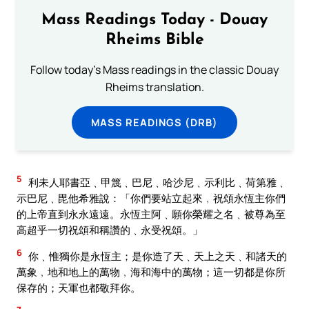
Mass Readings Today - Douay
Rheims Bible
Follow today's Mass readings in the classic Douay
Rheims translation.
MASS READINGS (DRB)
5
利未人耶書亞﹑甲篾﹑巴尼﹑哈沙尼﹑示利比﹑荷第雅﹑
示巴尼﹑毘他希雅說：「你們要站立起來﹐祝頌永恆主你們
的上帝直到永永遠遠。永恆主阿﹑願你榮耀之名﹑被尊為至
高超乎一切祝頌和稱讚的﹑永受祝頌。」
6
你﹑惟獨你是永恆主；是你造了天﹑天上之天﹑和諸天的
萬象﹐地和地上的萬物﹐海和海中的萬物；這一切都是你所
保存的；天軍也都敬拜你。