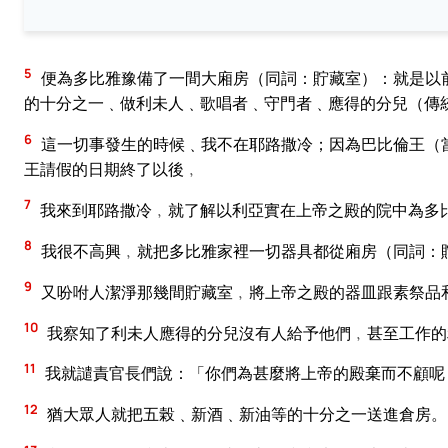
5
便為多比雅豫備了一間大廂房（同詞：貯藏室）：就是以
的十分之一﹑做利未人﹑歌唱者﹑守門者﹑應得的分兒（傳
6
這一切事發生的時候﹑我不在耶路撒冷；因為巴比倫王（
王請假的日期終了以後﹐
7
我來到耶路撒冷﹐就了解以利亞實在上帝之殿的院中為多
8
我很不高興﹐就把多比雅家裡一切器具都從廂房（同詞：
9
又吩咐人潔淨那幾間貯藏室﹐將上帝之殿的器皿跟素祭品
10
我察知了利未人應得的分兒沒有人給予他們﹐甚至工作的
11
我就譴責官長們說：「你們為甚麼將上帝的殿棄而不顧呢
12
猶大眾人就把五榖﹑新酒﹑新油等的十分之一送進倉房。