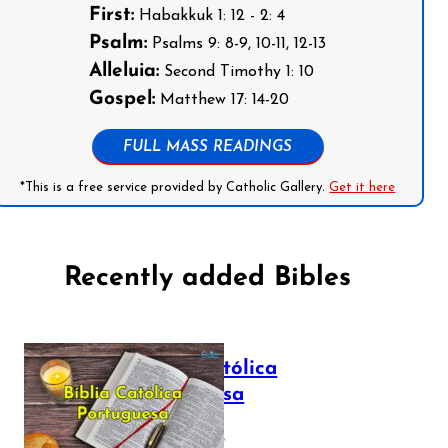
First:
Habakkuk 1: 12 - 2: 4
Psalm:
Psalms 9: 8-9, 10-11, 12-13
Alleluia:
Second Timothy 1: 10
Gospel:
Matthew 17: 14-20
FULL MASS READINGS
*This is a free service provided by Catholic Gallery.
Get it here
Recently added Bibles
Bíblia Católica
Portuguesa
July 16, 2025