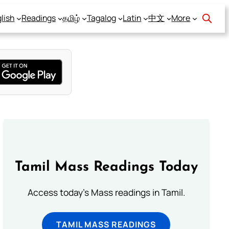
lish
Readings
தமிழ்
Tagalog
Latin
中文
More
Tamil Mass Readings Today
Access today's Mass readings in Tamil.
TAMIL MASS READINGS