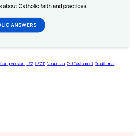
about Catholic faith and practices.
OLIC ANSWERS
zhong version
LZZ
LZZT
Nehemiah
Old Testament
Traditional