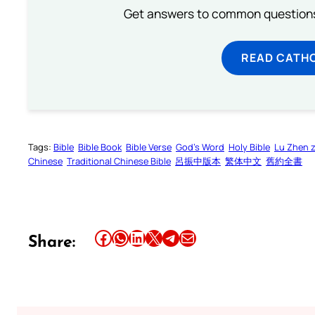
Get answers to common questions 
READ CATH
Tags:
Bible
Bible Book
Bible Verse
God’s Word
Holy Bible
Lu Zhen 
Chinese
Traditional Chinese Bible
呂振中版本
繁体中文
舊約全書
Share this article on Facebook
Share this article on WhatsApp
Share this article on LinkedIn
Share this article on X
Share this article on Telegram
Email this Article
Share: