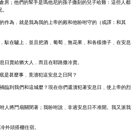
倉房；他們的幫手是瑪他尼的孫子撒刻的兒子哈難：這些人都
兄。
的作為﹐就是我為我的上帝的殿和他吩咐守的（或譯：和其
﹐馱在驢上﹐並且把酒﹑葡萄﹑無花果﹑和各樣擔子﹑在安息
息日賣給猶大人﹐而且在耶路撒冷賣。
底是甚麼事﹐竟瀆犯這安息之日阿？
禍臨到我們和這城麼？現在你們還瀆犯著安息日﹑使上帝的烈
咐人將門扇關閉著；我吩咐說﹑非過安息日不准開。我又派我
撒冷外頭搭棚住宿。