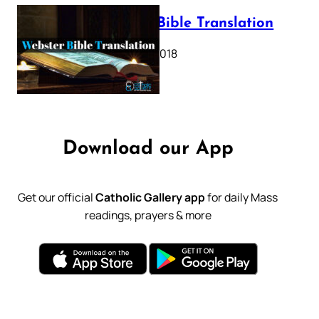
Webster Bible Translation
October 11, 2018
Download our App
Get our official
Catholic Gallery app
for daily Mass
readings, prayers & more