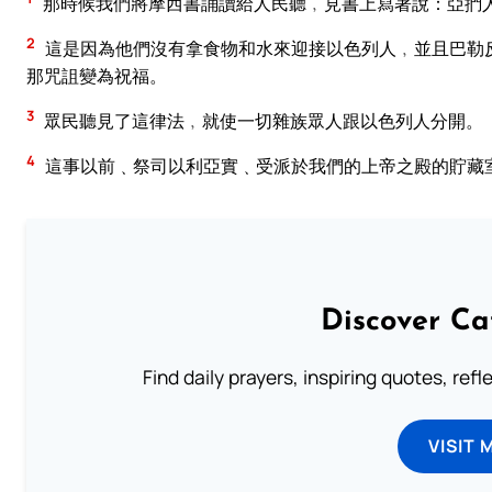
那時候我們將摩西書誦讀給人民聽﹐見書上寫著說：亞捫
2
這是因為他們沒有拿食物和水來迎接以色列人﹐並且巴勒
那咒詛變為祝福。
3
眾民聽見了這律法﹐就使一切雜族眾人跟以色列人分開。
4
這事以前﹑祭司以利亞實﹑受派於我們的上帝之殿的貯藏
Discover Ca
Find daily prayers, inspiring quotes, ref
VISIT 