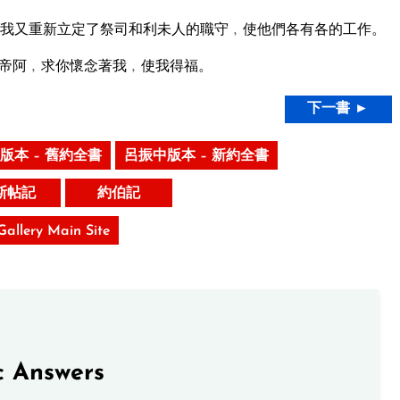
我又重新立定了祭司和利未人的職守﹐使他們各有各的工作。
帝阿﹐求你懷念著我﹐使我得福。
下一書 ►
版本 – 舊約全書
呂振中版本 – 新約全書
斯帖記
約伯記
 Gallery Main Site
c Answers