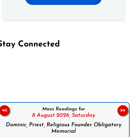
Stay Connected
on Facebook
Follow us on Instagram
Follow us on X
Subscribe to our YouTube Channel
Follow us on WhatsApp
Mass Readings for
<<
>>
8 August 2026,
Saturday
Dominic, Priest, Religious Founder Obligatory
Memorial