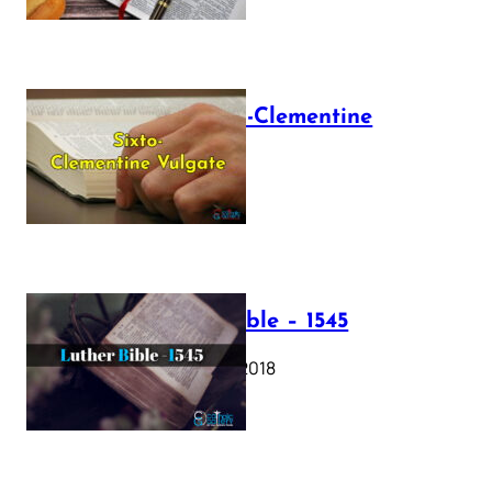
The Sixto-Clementine
Vulgate
July 12, 2025
Luther Bible – 1545
October 17, 2018