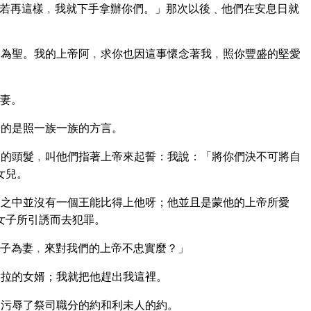
若再這樣﹐我就下手拿辦你們。」那次以後﹑他們在安息日就
為聖。我的上帝阿﹐求你也因這事懷念著我﹐照你豐盛的堅愛
妻。
說的是照一族一族的方言。
的頭髮﹐叫他們指著上帝來起誓：我說：「將你們決不可將自
女兒。
之中並沒有一個王能比得上他呀；他並且是蒙他的上帝所愛
女子所引誘而去犯罪。
子為妻﹐來對我們的上帝不忠實麼？」
拉的女婿；我就把他趕出我這裡。
污辱了祭司職分的約和利未人的約。