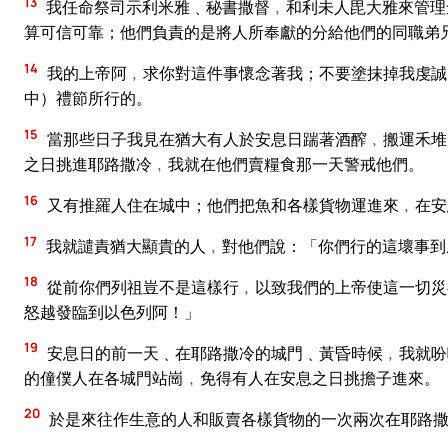
13
我任命祭司示利米雅﹑秘書撒督﹐和利未人毘大雅來管理
算可信可靠；他們負責的是將人所奉獻的分給他們的同職弟
14
我的上帝阿﹐求你對這件事懷念著我；不要塗抹掉我虔誠
中）禮節所行的。
15
當那些日子我見在猶大有人於安息日踹著酒醡﹐搬運禾堆
之日挑進耶路撒冷﹐我就在他們賣糧食那一天警戒他們。
16
又有推羅人住在城中；他們把魚和各樣貨物運進來﹐在安
17
我就譴責猶大顯貴的人﹐對他們說：「你們行的這壞事到
18
從前你們列祖豈不是這樣行﹐以致我們的上帝使這一切災
怒越發臨到以色列阿！」
19
安息日的前一天﹑在耶路撒冷的城門﹑黃昏時候﹐我就吩
的僮僕人在各城門站崗﹐免得有人在安息之日挑擔子進來。
20
於是來往作生意的人和販賣各樣貨物的一次兩次在耶路