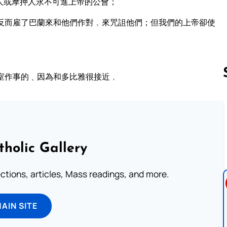
人或摩押人永不可進上帝的公會；
反而雇了巴蘭來和他們作對﹐來咒詛他們；但我們的上帝卻使
室作事的﹑因為和多比雅很接近﹐
Follow us 
tholic Gallery
lections, articles, Mass readings, and more.
MAIN SITE