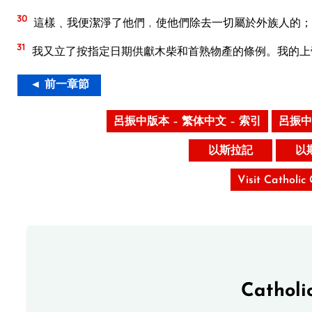
30
這樣﹑我便潔淨了他們﹐使他們除去一切屬於外族人的；
31
我又立了按指定日期供獻木柴和首熟物產的條例。我的上
◄ 前一章節
呂振中版本 – 繁体中文 – 索引
呂振中
以斯拉記
以
Visit Catholic
Catholi