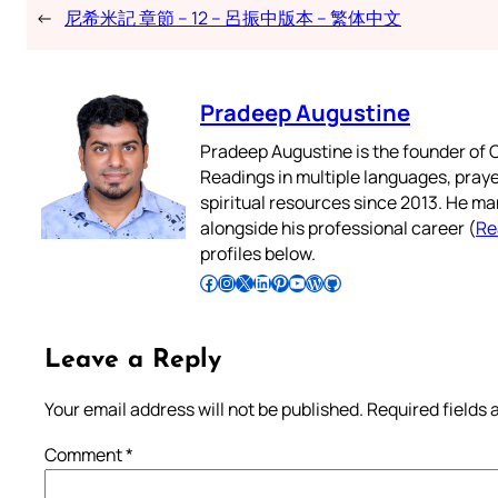
←
尼希米記 章節 – 12 – 呂振中版本 – 繁体中文
Pradeep Augustine
Pradeep Augustine is the founder of C
Readings in multiple languages, praye
spiritual resources since 2013. He ma
alongside his professional career (
Re
profiles below.
Follow Pradeep on Facebook
Follow Pradeep on Instagram
Follow Pradeep on X
Follow Pradeep on LinkedIn
Follow Pradeep on Pinterest
Subscribe to Pradeep’s Youtube Channel
Follow Pradeep on WordPress
Follow Pradeep on GitHub
Leave a Reply
Your email address will not be published.
Required fields
Comment
*