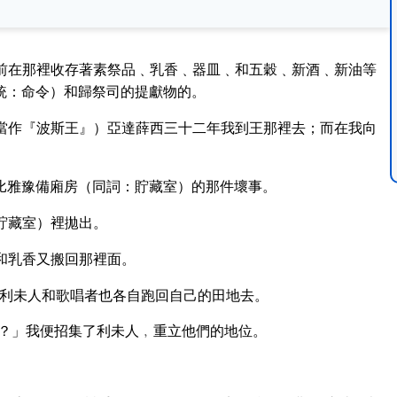
前在那裡收存著素祭品﹑乳香﹑器皿﹑和五穀﹑新酒﹑新油等
統：命令）和歸祭司的提獻物的。
當作『波斯王』）亞達薛西三十二年我到王那裡去；而在我向
比雅豫備廂房（同詞：貯藏室）的那件壞事。
貯藏室）裡拋出。
和乳香又搬回那裡面。
利未人和歌唱者也各自跑回自己的田地去。
？」我便招集了利未人﹐重立他們的地位。