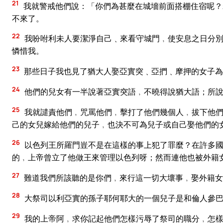
21
我就警戒他們說：「你們為甚麼在城墻前面搭棚住宿呢？
不來了。
22
我吩咐利未人要潔淨自己﹑來看守城門﹐使安息之日分別
憐惜我。
23
那些日子我也見了猶大人娶亞實突﹑亞捫﹑摩押的女子為
24
他們的兒女有一半說著亞實突語﹐不曉得說猶大語；所
25
我就譴責他們﹐咒罵他們﹐擊打了他們幾個人﹐拔下他們
己的女兒嫁給他們的兒子﹐也決不可為兒子或自己娶他們的
26
以色列王所羅門豈不是在這樣的事上犯了罪麼？在許多國
的﹐上帝曾立了他做王來管理以色列呀；然而連他也被外籍
27
難道我們所該聽的是你們﹐來行這一切大壞事﹐娶外籍女
28
大祭司以利亞實的孫子耶何耶大的一個兒子是和倫人參巴
29
我的上帝阿﹐求你記起他們怎樣污辱了祭司的職分﹐怎樣