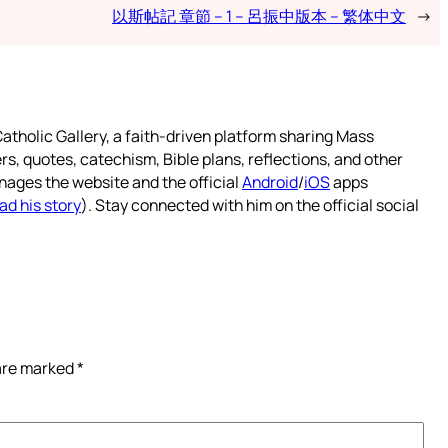
以斯帖記 章節 – 1 – 呂振中版本 – 繁体中文
→
atholic Gallery, a faith-driven platform sharing Mass
rs, quotes, catechism, Bible plans, reflections, and other
nages the website and the official
Android
/
iOS
apps
ad his story
). Stay connected with him on the official social
 are marked
*