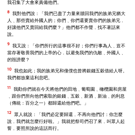
我召集了大會來責備他們。
8
我對他們說：「我們已盡了力量來贖回我們的族弟兄猶大
人﹑那些賣給外國人的；你們﹑你們還要賣你們的族弟兄﹐
好讓他們又賣回給我們麼？」他們都不作聲﹐找不著話來
說。
9
我又說：「你們所行的這事很不好；你們行事為人﹑豈不
當存著敬畏我們的上帝的心﹐以避免我們的仇敵﹑外國人﹑
的毀謗麼？
10
我也如此；我的族弟兄和僮僕也曾將銀錢五穀借給人呀。
我們都放棄這利息吧。
11
我勸你們就在今天將他們的田地﹑葡萄園﹑橄欖園和房屋
﹑跟你們所向他們索取的銀錢﹑五穀﹑新酒﹑新油﹑的利息
（傳統：百分之一）都歸還給他們吧。」
12
眾人就說：「我們必定要歸還﹐不再向他們討：你怎麼
說﹐我們就怎麼行好啦。」我就把祭司們召了來﹐叫眾人起
誓﹐要照所說的這話而行。