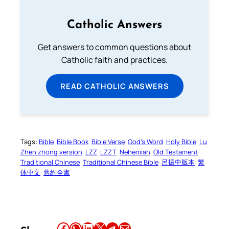
Catholic Answers
Get answers to common questions about
Catholic faith and practices.
READ CATHOLIC ANSWERS
Tags:
Bible
Bible Book
Bible Verse
God’s Word
Holy Bible
Lu
Zhen zhong version
LZZ
LZZT
Nehemiah
Old Testament
Traditional Chinese
Traditional Chinese Bible
呂振中版本
繁
体中文
舊約全書
Share this article on Facebook
Share this article on WhatsApp
Share this article on LinkedIn
Share this article on X
Share this article on Telegram
Email this Article