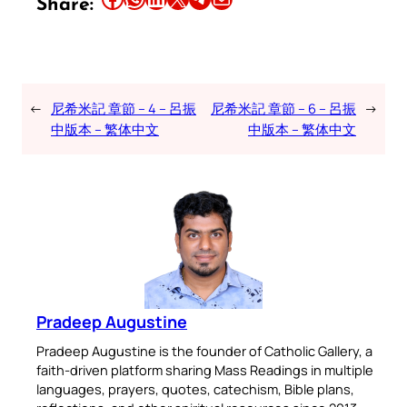
Share:
←
尼希米記 章節 – 4 – 呂振
尼希米記 章節 – 6 – 呂振
→
中版本 – 繁体中文
中版本 – 繁体中文
Pradeep Augustine
Pradeep Augustine is the founder of Catholic Gallery, a
faith-driven platform sharing Mass Readings in multiple
languages, prayers, quotes, catechism, Bible plans,