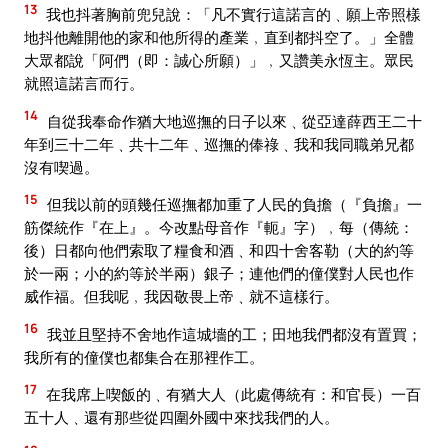
13
我也抖著胸前兜兒說：「凡不實行這諾言的﹑願上帝照樣
地抖他離開他的家和他所得的產業﹐直到都抖空了。」全體
大眾都說「阿們（即：誠心所願）」﹐又讚美永恆主。眾民
就照這諾言而行。
14
自從我奉命作猶大地巡撫的日子以來﹑從亞達薛西王二十
年到三十二年﹑共十二年﹑巡撫的俸祿﹑我和我同職弟兄都
沒有喫過。
15
但我以前的頭幾任巡撫都加重了人民的負擔（『負擔』一
筋傑統作『在上』。今改點母音作『軛』字）﹐每（傳統：
後）日都向他們索取了糧食和酒﹑和四十舍客勒（大的約等
於一兩；小的約等於半兩）銀子；連他們的僮僕對人民也作
威作福。但我呢﹐我因敬畏上帝﹑就不這樣行。
16
我並且堅持不舍地作這城墻的工；田地我們都沒有置買；
我所有的僮僕也都集合在那裡作工。
17
在我席上喫飯的﹑有猶大人（此處傳統有：和官長）一百
五十人﹑還有那些從四圍外國中來找我們的人。