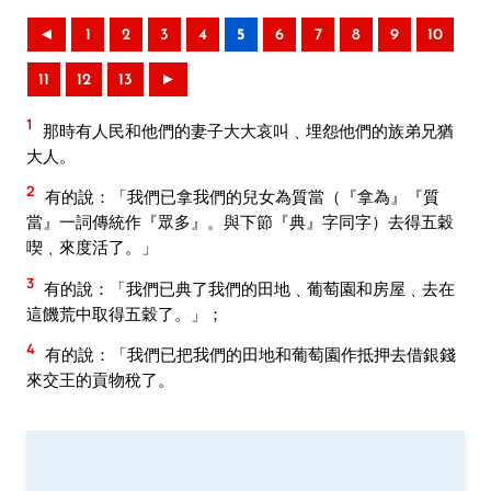
◄
1
2
3
4
5
6
7
8
9
10
11
12
13
►
1
那時有人民和他們的妻子大大哀叫﹑埋怨他們的族弟兄猶
大人。
2
有的說：「我們已拿我們的兒女為質當（『拿為』『質
當』一詞傳統作『眾多』。與下節『典』字同字）去得五穀
喫﹑來度活了。」
3
有的說：「我們已典了我們的田地﹑葡萄園和房屋﹑去在
這饑荒中取得五穀了。」；
4
有的說：「我們已把我們的田地和葡萄園作抵押去借銀錢
來交王的貢物稅了。