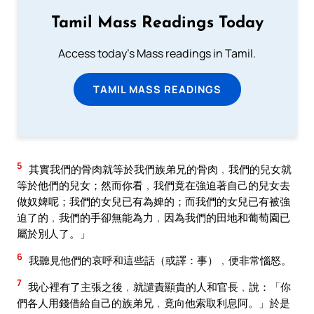
Tamil Mass Readings Today
Access today's Mass readings in Tamil.
TAMIL MASS READINGS
5
其實我們的骨肉就等於我們族弟兄的骨肉﹐我們的兒女就
等於他們的兒女；然而你看﹐我們竟在強迫著自己的兒女去
做奴婢呢；我們的女兒已有為婢的；而我們的女兒已有被強
迫了的﹐我們的手卻無能為力﹐因為我們的田地和葡萄園已
屬於別人了。」
6
我聽見他們的哀呼和這些話（或譯：事）﹐便非常惱怒。
7
我心裡有了主張之後﹐就譴責顯貴的人和官長﹐說：「你
們各人用錢借給自己的族弟兄﹐竟向他索取利息阿。」於是