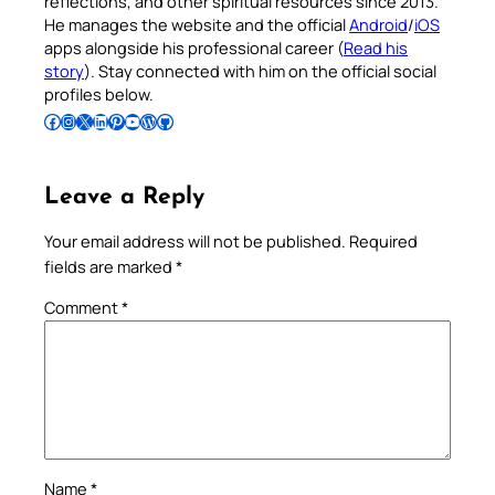
reflections, and other spiritual resources since 2013.
He manages the website and the official
Android
/
iOS
apps alongside his professional career (
Read his
story
). Stay connected with him on the official social
profiles below.
Follow Pradeep on Facebook
Follow Pradeep on Instagram
Follow Pradeep on X
Follow Pradeep on LinkedIn
Follow Pradeep on Pinterest
Subscribe to Pradeep’s Youtube Channel
Follow Pradeep on WordPress
Follow Pradeep on GitHub
Leave a Reply
Your email address will not be published.
Required
fields are marked
*
Comment
*
Name
*