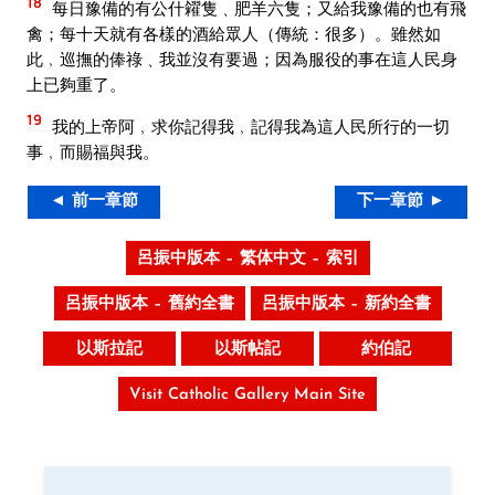
18
每日豫備的有公什糴隻﹑肥羊六隻；又給我豫備的也有飛
禽；每十天就有各樣的酒給眾人（傳統：很多）。雖然如
此﹐巡撫的俸祿﹑我並沒有要過；因為服役的事在這人民身
上已夠重了。
19
我的上帝阿﹐求你記得我﹐記得我為這人民所行的一切
事﹐而賜福與我。
◄ 前一章節
下一章節 ►
呂振中版本 – 繁体中文 – 索引
呂振中版本 – 舊約全書
呂振中版本 – 新約全書
以斯拉記
以斯帖記
約伯記
Visit Catholic Gallery Main Site