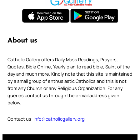
About us
Catholic Gallery offers Daily Mass Readings, Prayers,
Quotes, Bible Online, Yearly plan to read bible, Saint of the
day and much more. Kindly note that this site is maintained
by a small group of enthusiastic Catholics and this is not
from any Church or any Religious Organization. For any
queries contact us through the e-mail address given
below.
Contact us:
info@catholicgallery.org