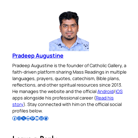
Pradeep Augustine
Pradeep Augustine is the founder of Catholic Gallery, a
faith-driven platform sharing Mass Readings in multiple
languages, prayers, quotes, catechism, Bible plans,
reflections, and other spiritual resources since 2013.
He manages the website and the official
Android
/
iOS
apps alongside his professional career (
Read his
story
). Stay connected with him on the official social
profiles below.
Follow Pradeep on Facebook
Follow Pradeep on Instagram
Follow Pradeep on X
Follow Pradeep on LinkedIn
Follow Pradeep on Pinterest
Subscribe to Pradeep’s Youtube Channel
Follow Pradeep on WordPress
Follow Pradeep on GitHub