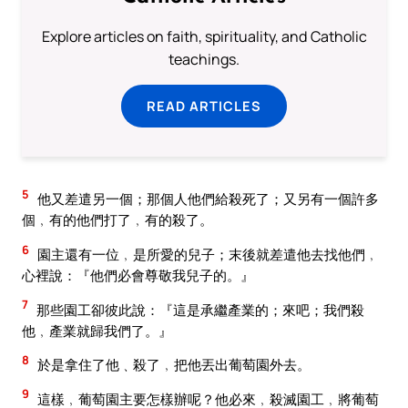
Explore articles on faith, spirituality, and Catholic
teachings.
READ ARTICLES
5
他又差遣另一個；那個人他們給殺死了；又另有一個許多
個﹐有的他們打了﹐有的殺了。
6
園主還有一位﹐是所愛的兒子；末後就差遣他去找他們﹐
心裡說：『他們必會尊敬我兒子的。』
7
那些園工卻彼此說：『這是承繼產業的；來吧；我們殺
他﹐產業就歸我們了。』
8
於是拿住了他﹑殺了﹐把他丟出葡萄園外去。
9
這樣﹐葡萄園主要怎樣辦呢？他必來﹐殺滅園工﹐將葡萄