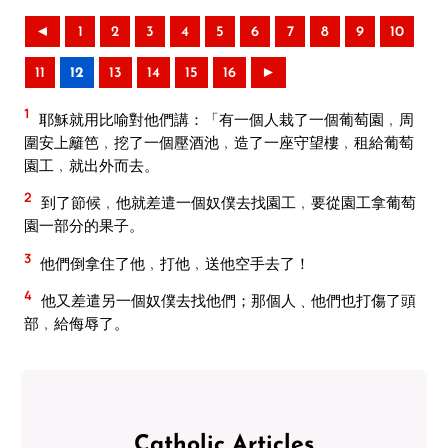
◄
1
2
3
4
5
6
7
8
9
10
11
12
13
14
15
16
►
1
耶穌就用比喻對他們講：「有一個人栽了一個葡萄園﹐周
圍安上籬笆﹐挖了一個壓酒池﹐造了一座守望樓﹐租給葡萄
園工﹐就出外而去。
2
到了節候﹐他就差遣一個奴僕去找園工﹐要從園工拿葡萄
園一部分的果子。
3
他們倒拿住了他﹐打他﹐送他空手去了！
4
他又差遣另一個奴僕去找他們；那個人﹑他們也打傷了頭
部﹐給侮辱了。
Catholic Articles