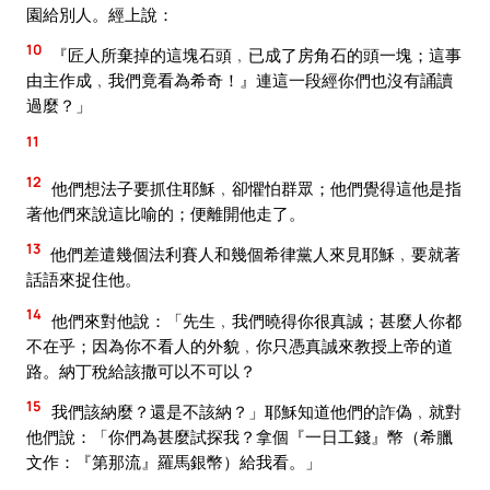
園給別人。經上說：
10
『匠人所棄掉的這塊石頭﹐已成了房角石的頭一塊；這事
由主作成﹐我們竟看為希奇！』連這一段經你們也沒有誦讀
過麼？」
11
12
他們想法子要抓住耶穌﹐卻懼怕群眾；他們覺得這他是指
著他們來說這比喻的；便離開他走了。
13
他們差遣幾個法利賽人和幾個希律黨人來見耶穌﹐要就著
話語來捉住他。
14
他們來對他說：「先生﹐我們曉得你很真誠；甚麼人你都
不在乎；因為你不看人的外貌﹐你只憑真誠來教授上帝的道
路。納丁稅給該撒可以不可以？
15
我們該納麼？還是不該納？」耶穌知道他們的詐偽﹐就對
他們說：「你們為甚麼試探我？拿個『一日工錢』幣（希臘
文作：『第那流』羅馬銀幣）給我看。」