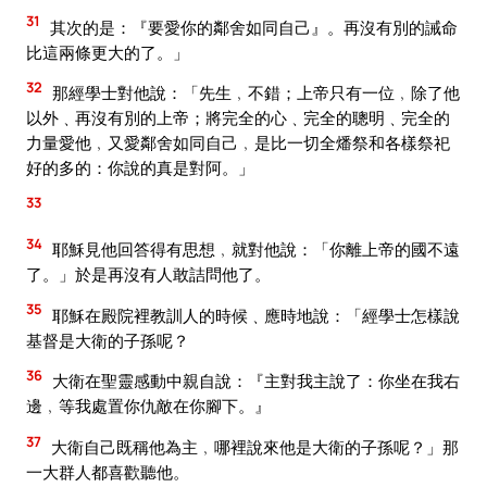
31
其次的是：『要愛你的鄰舍如同自己』。再沒有別的誡命
比這兩條更大的了。」
32
那經學士對他說：「先生﹐不錯；上帝只有一位﹐除了他
以外﹑再沒有別的上帝；將完全的心﹑完全的聰明﹑完全的
力量愛他﹐又愛鄰舍如同自己﹐是比一切全燔祭和各樣祭祀
好的多的：你說的真是對阿。」
33
34
耶穌見他回答得有思想﹐就對他說：「你離上帝的國不遠
了。」於是再沒有人敢詰問他了。
35
耶穌在殿院裡教訓人的時候﹑應時地說：「經學士怎樣說
基督是大衛的子孫呢？
36
大衛在聖靈感動中親自說：『主對我主說了：你坐在我右
邊﹐等我處置你仇敵在你腳下。』
37
大衛自己既稱他為主﹐哪裡說來他是大衛的子孫呢？」那
一大群人都喜歡聽他。