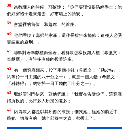
38
當教訓人的時候﹑耶穌說：「你們要謹慎提防經學士；他
們好穿袍子走來走去﹐好市場上的請安﹑
39
會堂裡的首位﹑和筵席上的首座。
40
他們吞喫了寡婦的家產﹐還作長禱告來掩飾：這種人必受
更嚴重的處刑。」
41
耶穌對著奉獻櫃而坐著﹐看群眾怎樣投錢入櫃（希臘文：
奉獻櫃）﹐有許多有錢的投著許多。
42
有一個窮寡婦來﹐投了兩個小錢（希臘文：『勒皮特』；
約等於一日工錢的八十分之一）﹐就是一個大錢（希臘文：
『科轉得』；約等於一日工錢的四十分之一）。
43
耶穌便叫門徒來﹐對他們說：「我實在告訴你們﹐這窮寡
婦所投的﹑比許多人所投的還多；
44
因為眾人都是以其所餘的來投；惟獨她﹑從她的窮乏中﹑
將她一切所有的﹑她全部養生之資﹑都投上了。」