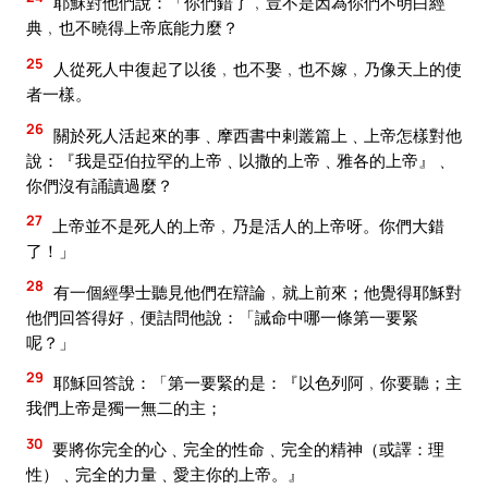
耶穌對他們說：「你們錯了﹐豈不是因為你們不明白經
典﹐也不曉得上帝底能力麼？
25
人從死人中復起了以後﹐也不娶﹐也不嫁﹐乃像天上的使
者一樣。
26
關於死人活起來的事﹑摩西書中剌叢篇上﹑上帝怎樣對他
說：『我是亞伯拉罕的上帝﹑以撒的上帝﹑雅各的上帝』﹑
你們沒有誦讀過麼？
27
上帝並不是死人的上帝﹐乃是活人的上帝呀。你們大錯
了！」
28
有一個經學士聽見他們在辯論﹐就上前來；他覺得耶穌對
他們回答得好﹐便詰問他說：「誡命中哪一條第一要緊
呢？」
29
耶穌回答說：「第一要緊的是：『以色列阿﹐你要聽；主
我們上帝是獨一無二的主；
30
要將你完全的心﹑完全的性命﹑完全的精神（或譯：理
性）﹑完全的力量﹑愛主你的上帝。』