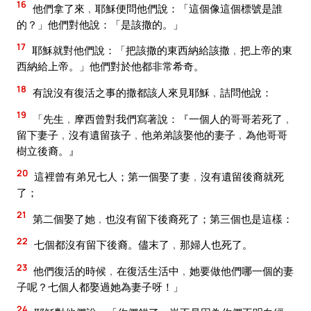
16
他們拿了來﹐耶穌便問他們說：「這個像這個標號是誰
的？」他們對他說：「是該撒的。」
17
耶穌就對他們說：「把該撒的東西納給該撒﹐把上帝的東
西納給上帝。」他們對於他都非常希奇。
18
有說沒有復活之事的撒都該人來見耶穌﹐詰問他說：
19
「先生﹐摩西曾對我們寫著說：『一個人的哥哥若死了﹐
留下妻子﹐沒有遺留孩子﹐他弟弟該娶他的妻子﹐為他哥哥
樹立後裔。』
20
這裡曾有弟兄七人；第一個娶了妻﹐沒有遺留後裔就死
了；
21
第二個娶了她﹐也沒有留下後裔死了；第三個也是這樣：
22
七個都沒有留下後裔。儘末了﹐那婦人也死了。
23
他們復活的時候﹐在復活生活中﹐她要做他們哪一個的妻
子呢？七個人都娶過她為妻子呀！」
24