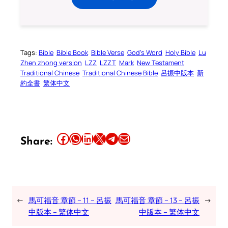
Tags:
Bible
Bible Book
Bible Verse
God’s Word
Holy Bible
Lu
Zhen zhong version
LZZ
LZZT
Mark
New Testament
Traditional Chinese
Traditional Chinese Bible
呂振中版本
新
約全書
繁体中文
Share this article on Facebook
Share this article on WhatsApp
Share this article on LinkedIn
Share this article on X
Share this article on Telegram
Email this Article
Share:
←
馬可福音 章節 – 11 – 呂振
馬可福音 章節 – 13 – 呂振
→
中版本 – 繁体中文
中版本 – 繁体中文