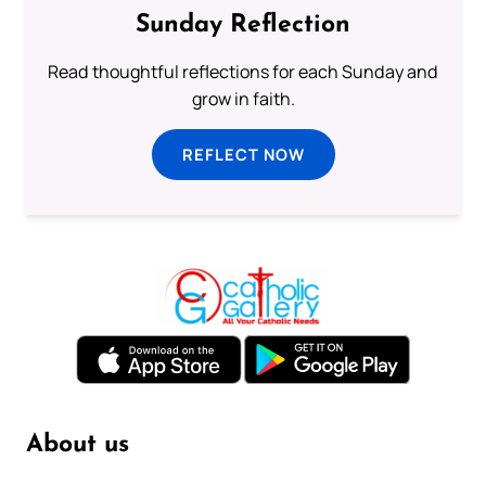
Sunday Reflection
Read thoughtful reflections for each Sunday and
grow in faith.
REFLECT NOW
About us