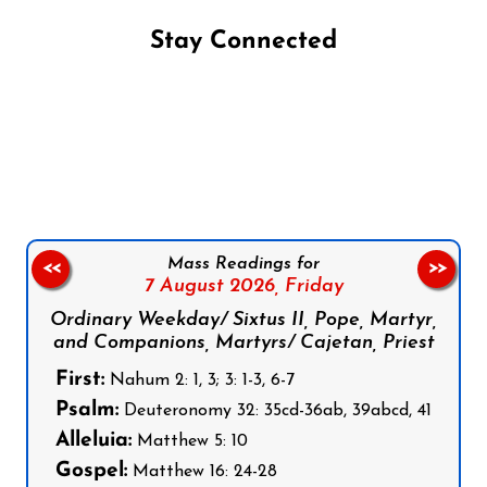
Stay Connected
Follow us on Facebook
Follow us on Instagram
Follow us on X
Subscribe to our YouTube Channel
Follow us on WhatsApp
Mass Readings for
<<
>>
7 August 2026,
Friday
Ordinary Weekday/ Sixtus II, Pope, Martyr,
and Companions, Martyrs/ Cajetan, Priest
First:
Nahum 2: 1, 3; 3: 1-3, 6-7
Psalm:
Deuteronomy 32: 35cd-36ab, 39abcd, 41
Alleluia:
Matthew 5: 10
Gospel:
Matthew 16: 24-28