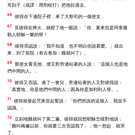
耳刮子（或譯：用刑杖打）把他拉過去。
66
彼得在下邊院子裡﹐來了大祭司的一個使女﹐
67
見彼得在烤火﹐就瞪了他一眼說：「你﹑素來也是同拿撒
勒人耶穌一夥的呀！
68
彼得否認說：「我不知道﹐也不明白你說甚麼。」就出
來﹐到了前院（有古卷加：雞就叫了）。
69
那使女看見他﹐便又對旁邊站著的人說：「這個人也是他
們中間的人。」
70
彼得又否認。過了一會兒﹐旁邊站著的人又對彼得說：
「真實地﹑你是他們中間的人；因為你是加利利人呀。」
71
彼得就發起咒來並起誓說：「你們所說的這個人﹑我並不
認識。」
72
立刻地雞就叫了第二遍。彼得就回想耶穌怎樣對他說：
「雞叫兩遍以前﹐你就要三次否認我了」；他一想起﹐就哭
了。