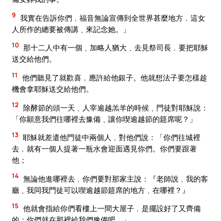
9
我實在告訴你們﹐福音無論宣傳到全世界甚麼地方﹐這女
人所作的總要被傳講﹑來記念她。」
10
那十二人中有一個﹑加略人猶大﹑去見祭司長﹐要把耶穌
送交給他們。
11
他們聽見了就歡喜﹐應許給他銀子。他就想法子要怎樣趁
機會拿耶穌送交給他們。
12
除酵節的頭一天﹑人宰逾越羔羊的時候﹑門徒對耶穌說：
「你願意我們往哪裡去豫備﹑讓你喫逾越節的筵席呢？」
13
耶穌就差遣他門徒中兩個人﹐對他們說：「你們往城裡
去﹐就有一個人提著一瓶水會迎面遇見你們。你們要跟著
他；
14
無論他進哪裡去﹐你們要對那家主說：『老師說﹐我的客
廳﹑我同我門徒可以喫逾越節筵席的地方﹑在哪裡？』
15
他就會指給你們看樓上一間大屋子﹐是擺設好了又齊備
的；你們就在那裡給我們豫備吧。」