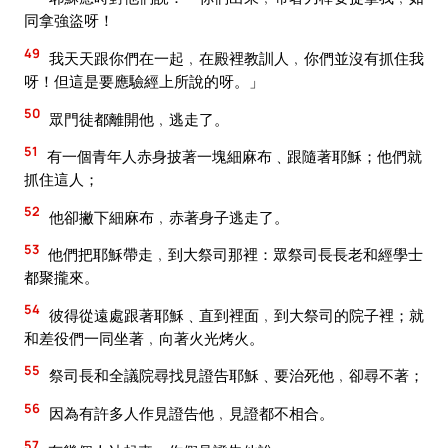
同拿強盜呀！
49
我天天跟你們在一起﹐在殿裡教訓人﹐你們並沒有抓住我
呀！但這是要應驗經上所說的呀。」
50
眾門徒都離開他﹐逃走了。
51
有一個青年人赤身披著一塊細麻布﹑跟隨著耶穌；他們就
抓住這人；
52
他卻撇下細麻布﹐赤著身子逃走了。
53
他們把耶穌帶走﹐到大祭司那裡：眾祭司長長老和經學士
都聚攏來。
54
彼得從遠處跟著耶穌﹑直到裡面﹐到大祭司的院子裡；就
和差役們一同坐著﹐向著火光烤火。
55
祭司長和全議院尋找見證告耶穌﹑要治死他﹐卻尋不著；
56
因為有許多人作見證告他﹐見證都不相合。
57