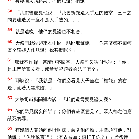
有幾個人站起來﹐作假見證告他說：
58
「我們曾聽見他說﹐『我要拆毀這人手造的殿堂﹐三日之
間要建造另一座不是人手造的。』」
59
就是這樣﹐他們的見證也不相合。
60
大祭司就站起來在中間﹐詰問耶穌說：「你甚麼都不回答
麼？這些人作見證告你甚麼呢？」
61
耶穌不作聲﹐甚麼也不回答。大祭司又詰問他說：「你﹑
是上帝所膏立者﹐那當受祝頌者的兒子麼？」
62
耶穌說：「我就是；你們必看見人子坐在『權能』的右
邊﹐駕著天雲來臨。」
63
大祭司就撕開裡衣說：「我們還需要見證人麼？
64
你們聽見僭妄的話了；你們有甚麼意見？」眾人都定他應
該死的罪。
65
有幾個人開始向他吐唾沫﹐蒙著他的臉﹐用拳頭打他﹐對
他說：「你說豫言吧！（有古卷加：誰打了你？）」差役用