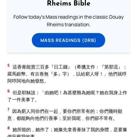
Rheims Bible
Follow today's Mass readings in the classic Douay
Rheims translation.
MASS READINGS (DRB)
5
這香膏能賣三百多『日工錢』（希臘文作：『第那流』；
羅馬銀幣。有古卷無『多』字）﹐以給窮人呀！」他們就哼
阿哼阿地向她發怒。
6
但是耶穌說：「由她吧！為甚麼難為她呢？她在我身上作
了一件美事了。
7
因為窮人同你們在一起﹑要你們所常有的；你們幾時願
意﹐都能夠向他們行善事；至於我呢﹑你們卻不常有。
8
她所能的﹑她作了；她豫先拿香膏抹了我的身體﹐是要豫
備安葬我的事。