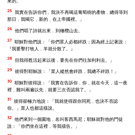
來的。
25
我實在告訴你們﹐我決不再喝這葡萄樹的產物﹐總得等到
那日﹑我喝它﹑新的﹑在上帝國裡。」
26
他們唱了詩就出來﹐到橄欖山去。
27
耶穌對他們說：「你們眾人必都絆跌；因為經上記著說：
『我要擊打牧人﹐羊就分散了。』
28
但我得甦活起來以後﹐要先在你們往加利利去。」
29
彼得對耶穌說：「眾人縱然會絆跌﹐我總不絆跌！」
30
耶穌對彼得說：「我實在告訴你﹐你﹑就在今天﹑這一夜
裡﹑雞叫兩遍以先﹐就要三次否認我了。」
31
彼得卻極力地說：「我就使得跟你同死﹐也決不否認
你。」眾人也都這樣說。
32
他們來到一個園地﹐名叫客西馬尼；耶穌就對他的門徒
說：「你們坐在這裡﹐等我禱告。」