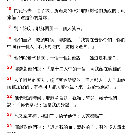
16
門徒出去﹐進了城﹐所遇見的正如耶穌對他們所說的；就
豫備了逾越節的筵席。
17
到了傍晚﹐耶穌同那十二個人就來。
18
他們坐席﹑吃的時候﹐耶穌說：「我實在告訴你們﹐你們
中間有一個人﹑和我同吃的﹑要把我送官。」
19
他們就憂愁起來﹐一個一個對他說﹐「難道是我麼？」
20
耶穌對他們說：「是十二人中的一個﹐同我蘸在碗裡的。
21
人子固然必須去﹐照指著他所記的；但是那人﹑人子由他
而被送官的﹑有禍阿！那人若不生下來﹐對於他倒好。」
22
他們吃的時候﹐耶穌拿著餅﹐祝頌﹑擘開﹐給予他們﹐
說：「你們拿吧；這是我的身體。」
23
他又拿著杯﹑祝謝了﹐給予他們；大家都喝了。
24
耶穌對他們說：「這是我的血﹑盟約的血﹑替許多人流出