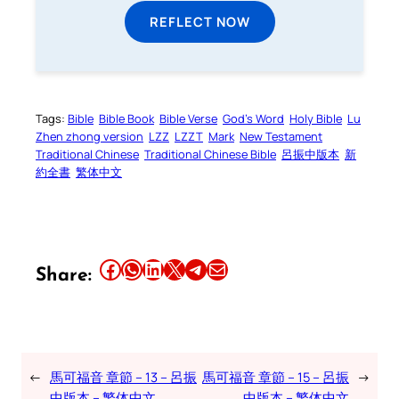
REFLECT NOW
Tags:
Bible
Bible Book
Bible Verse
God’s Word
Holy Bible
Lu
Zhen zhong version
LZZ
LZZT
Mark
New Testament
Traditional Chinese
Traditional Chinese Bible
呂振中版本
新
約全書
繁体中文
Share this article on Facebook
Share this article on WhatsApp
Share this article on LinkedIn
Share this article on X
Share this article on Telegram
Email this Article
Share:
←
馬可福音 章節 – 13 – 呂振
馬可福音 章節 – 15 – 呂振
→
中版本 – 繁体中文
中版本 – 繁体中文