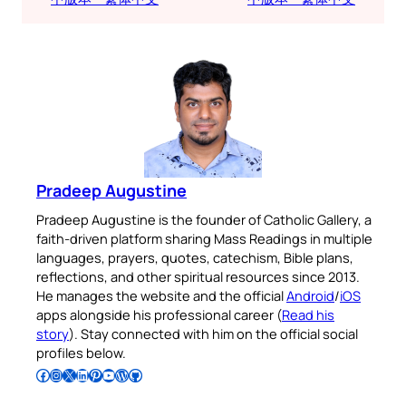
Pradeep Augustine
Pradeep Augustine is the founder of Catholic Gallery, a
faith-driven platform sharing Mass Readings in multiple
languages, prayers, quotes, catechism, Bible plans,
reflections, and other spiritual resources since 2013.
He manages the website and the official
Android
/
iOS
apps alongside his professional career (
Read his
story
). Stay connected with him on the official social
profiles below.
Follow Pradeep on Facebook
Follow Pradeep on Instagram
Follow Pradeep on X
Follow Pradeep on LinkedIn
Follow Pradeep on Pinterest
Subscribe to Pradeep’s Youtube Channel
Follow Pradeep on WordPress
Follow Pradeep on GitHub