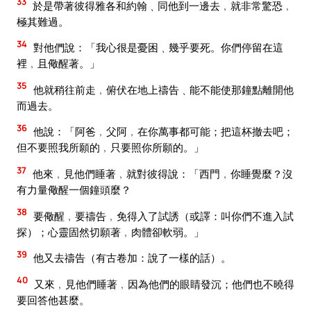
33
於是帶著彼得雅各和約翰﹑同他到一邊去﹐就非常驚恐﹐
極其難過。
34
對他們說：「我心很是憂困﹑幾乎要死。你們停留在這
裡﹐且儆醒著。」
35
他就稍往前走﹐俯伏在地上禱告﹑能不能使那鐘點離開他
而過去。
36
他說：「阿爸﹐父阿﹐在你萬事都可能；把這杯撤去吧；
但不要照我所願的﹐只要照你所願的。」
37
他來﹐見他們睡著﹐就對彼得說：「西門﹐你睡覺麼？沒
有力量儆醒一個鐘頭麼？
38
要儆醒﹐要禱告﹐免得入了試誘（或譯：叫你們不進入試
探）；心靈固然切願著﹐肉體卻軟弱。」
39
他又去禱告（有古卷加：說了一樣的話）。
40
又來﹐見他們睡著﹐因為他們的眼睛發沉；他們也不曉得
要回答他甚麼。