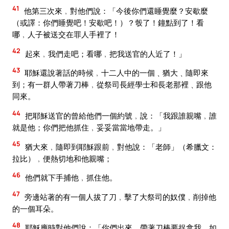
41
他第三次來﹐對他們說：「今後你們還睡覺麼？安歇麼
（或譯：你們睡覺吧！安歇吧！）？彀了！鐘點到了！看
哪﹐人子被送交在罪人手裡了！
42
起來﹐我們走吧；看哪﹐把我送官的人近了！」
43
耶穌還說著話的時候﹐十二人中的一個﹑猶大﹑隨即來
到；有一群人帶著刀棒﹐從祭司長經學士和長老那裡﹑跟他
同來。
44
把耶穌送官的曾給他們一個約號﹐說：「我跟誰親嘴﹐誰
就是他；你們把他抓住﹐妥妥當當地帶走。」
45
猶大來﹐隨即到耶穌跟前﹐對他說：「老師」（希臘文：
拉比）﹐便熱切地和他親嘴；
46
他們就下手捕他﹐抓住他。
47
旁邊站著的有一個人拔了刀﹐擊了大祭司的奴僕﹐削掉他
的一個耳朵。
48
耶穌應時對他們說：「你們出來﹐帶著刀棒要捉拿我﹐如