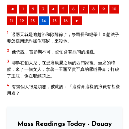
◄
1
2
3
4
5
6
7
8
9
10
11
12
13
14
15
16
►
1
過兩天就是逾越節和除酵節了；祭司長和經學士直想法子
要怎樣用詭詐抓住耶穌﹐來殺他。
2
他們說﹐當節期不可﹐恐怕會有抿間的擾亂。
3
耶穌在伯大尼﹑在患痳瘋屬之病的西門家裡。坐席的時
候﹐來了一個女人﹐拿著一玉瓶至貴至真的哪噠香膏；打破
了玉瓶﹐倒在耶穌頭上。
4
有幾個人很是煩怒﹐彼此說：「這香膏這樣的浪費有甚麼
用處？
Mass Readings Today - Douay