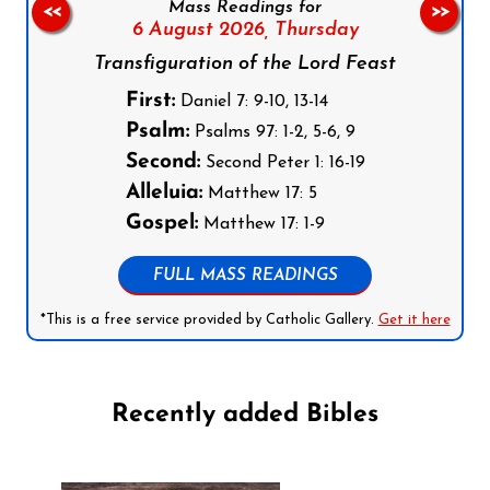
Mass Readings for
<<
>>
6 August 2026,
Thursday
Transfiguration of the Lord Feast
First:
Daniel 7: 9-10, 13-14
Psalm:
Psalms 97: 1-2, 5-6, 9
Second:
Second Peter 1: 16-19
Alleluia:
Matthew 17: 5
Gospel:
Matthew 17: 1-9
FULL MASS READINGS
*This is a free service provided by Catholic Gallery.
Get it here
Recently added Bibles