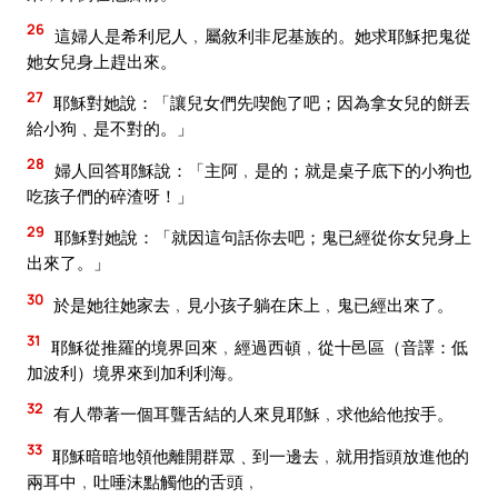
26
這婦人是希利尼人﹐屬敘利非尼基族的。她求耶穌把鬼從
她女兒身上趕出來。
27
耶穌對她說：「讓兒女們先喫飽了吧；因為拿女兒的餅丟
給小狗﹑是不對的。」
28
婦人回答耶穌說：「主阿﹐是的；就是桌子底下的小狗也
吃孩子們的碎渣呀！」
29
耶穌對她說：「就因這句話你去吧；鬼已經從你女兒身上
出來了。」
30
於是她往她家去﹐見小孩子躺在床上﹐鬼已經出來了。
31
耶穌從推羅的境界回來﹐經過西頓﹐從十邑區（音譯：低
加波利）境界來到加利利海。
32
有人帶著一個耳聾舌結的人來見耶穌﹐求他給他按手。
33
耶穌暗暗地領他離開群眾﹑到一邊去﹐就用指頭放進他的
兩耳中﹐吐唾沫點觸他的舌頭﹐