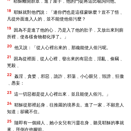
耶穌離開群眾﹐進了屋子﹐他的門徒將這比喻詢問他。
18
耶穌就對他們說：「連你們也是這樣蒙昧麼？豈不了悟﹑
凡從外面進入人的﹑並不能使他俗污麼？
19
因為不是進了他的心﹐乃是入了他的肚子﹐又放出來到廁
所裡﹐使各樣食物都化淨了。」
20
他又說：「從人心裡出來的﹑那纔能使人俗污呢。
21
因為從裡面﹑從人心裡﹑發出來的有惡念﹑淫亂﹑偷竊﹑
兇殺﹑
22
姦淫﹑貪婪﹑邪惡﹑詭詐﹑邪蕩﹑小心眼兒﹑毀謗﹑狂傲
﹑愚妄：
23
這一切惡都是從人心裡出來﹐並且能使人俗污。」
24
耶穌從那裡起身﹐往推羅的境界去。進了一家﹐不願意人
知道；卻藏不住。
25
隨即有一個婦人﹑她小女兒有污靈在身﹑聽見耶穌的事就
來﹐拜倒在他腳前。