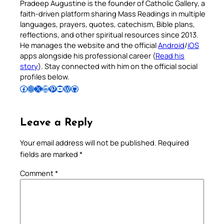
Pradeep Augustine is the founder of Catholic Gallery, a
faith-driven platform sharing Mass Readings in multiple
languages, prayers, quotes, catechism, Bible plans,
reflections, and other spiritual resources since 2013.
He manages the website and the official
Android
/
iOS
apps alongside his professional career (
Read his
story
). Stay connected with him on the official social
profiles below.
Follow Pradeep on Facebook
Follow Pradeep on Instagram
Follow Pradeep on X
Follow Pradeep on LinkedIn
Follow Pradeep on Pinterest
Subscribe to Pradeep’s Youtube Channel
Follow Pradeep on WordPress
Follow Pradeep on GitHub
Leave a Reply
Your email address will not be published.
Required
fields are marked
*
Comment
*