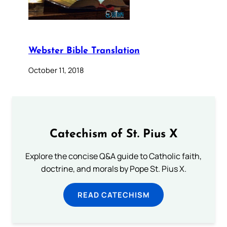
Webster Bible Translation
October 11, 2018
Catechism of St. Pius X
Explore the concise Q&A guide to Catholic faith,
doctrine, and morals by Pope St. Pius X.
READ CATECHISM