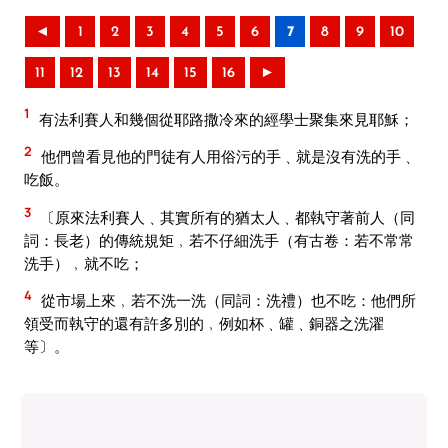
◄
1
2
3
4
5
6
7
8
9
10
11
12
13
14
15
16
►
1
有法利賽人和幾個從耶路撒冷來的經學士聚集來見耶穌；
2
他們曾看見他的門徒有人用俗污的手﹑就是沒有洗的手﹑
吃飯。
3
〔原來法利賽人﹑其實所有的猶太人﹑都執守著前人（同
詞：長老）的傳統規矩﹐若不仔細洗手（有古卷：若不常常
洗手）﹐就不吃；
4
從市場上來﹐若不洗一洗（同詞：洗禮）也不吃：他們所
領受而執守的還有許多別的﹐例如杯﹑罐﹑銅器之洗濯
等〕。