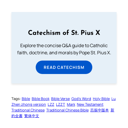
Catechism of St. Pius X
Explore the concise Q&A guide to Catholic
faith, doctrine, and morals by Pope St. Pius X.
READ CATECHISM
Tags:
Bible
Bible Book
Bible Verse
God’s Word
Holy Bible
Lu
Zhen zhong version
LZZ
LZZT
Mark
New Testament
Traditional Chinese
Traditional Chinese Bible
呂振中版本
新
約全書
繁体中文