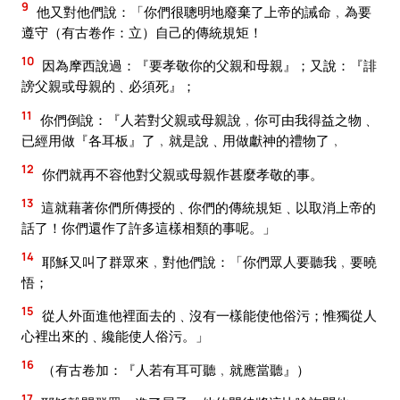
9
他又對他們說：「你們很聰明地廢棄了上帝的誡命﹐為要
遵守（有古卷作：立）自己的傳統規矩！
10
因為摩西說過：『要孝敬你的父親和母親』；又說：『誹
謗父親或母親的﹑必須死』；
11
你們倒說：『人若對父親或母親說﹐你可由我得益之物﹑
已經用做『各耳板』了﹐就是說﹑用做獻神的禮物了﹐
12
你們就再不容他對父親或母親作甚麼孝敬的事。
13
這就藉著你們所傳授的﹑你們的傳統規矩﹑以取消上帝的
話了！你們還作了許多這樣相類的事呢。」
14
耶穌又叫了群眾來﹐對他們說：「你們眾人要聽我﹐要曉
悟；
15
從人外面進他裡面去的﹑沒有一樣能使他俗污；惟獨從人
心裡出來的﹑纔能使人俗污。」
16
（有古卷加：『人若有耳可聽﹐就應當聽』）
17