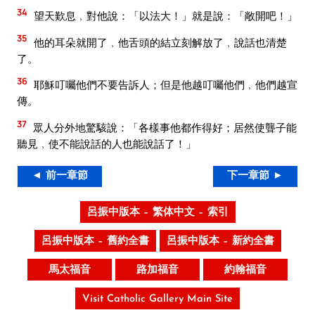
34
望天歎息﹐對他說：「以法大！」就是說：「敞開吧！」
35
他的耳朵就開了﹐他舌頭的結立刻解放了﹐說話也清楚
了。
36
耶穌叮囑他們不要告訴人；但是他越叮囑他們﹐他們越宣
傳。
37
眾人分外地驚駭說：「各樣事他都作得好；居然使聾子能
聽見﹐使不能說話的人也能說話了！」
◄ 前一章節
下一章節 ►
呂振中版本 – 繁体中文 – 索引
呂振中版本 – 舊約全書
呂振中版本 – 新約全書
馬太福音
路加福音
約翰福音
Visit Catholic Gallery Main Site