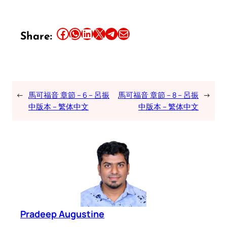
Share this article on Facebook
Share this article on WhatsApp
Share this article on LinkedIn
Share this article on X
Share this article on Telegram
Email this Article
Share:
←
馬可福音 章節 – 6 – 呂振
馬可福音 章節 – 8 – 呂振
→
中版本 – 繁体中文
中版本 – 繁体中文
Pradeep Augustine