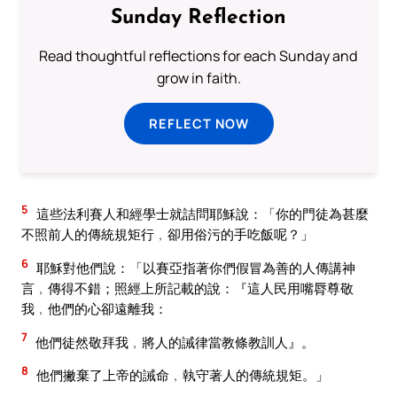
Sunday Reflection
Read thoughtful reflections for each Sunday and
grow in faith.
REFLECT NOW
5
這些法利賽人和經學士就詰問耶穌說：「你的門徒為甚麼
不照前人的傳統規矩行﹐卻用俗污的手吃飯呢？」
6
耶穌對他們說：「以賽亞指著你們假冒為善的人傳講神
言﹐傳得不錯；照經上所記載的說：『這人民用嘴脣尊敬
我﹐他們的心卻遠離我：
7
他們徒然敬拜我﹐將人的誡律當教條教訓人』。
8
他們撇棄了上帝的誡命﹐執守著人的傳統規矩。」