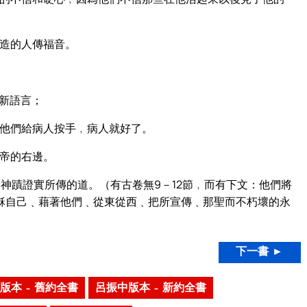
造的人傳福音。
新語言；
他們給病人按手﹐病人就好了。
帝的右邊。
神蹟證實所傳的道。（有古卷無9－12節﹐而有下文：他們將
穌自己﹑藉著他們﹑從東從西﹑把所宣傳﹑那聖而不朽壞的永
下一書 ►
版本 – 舊約全書
呂振中版本 – 新約全書