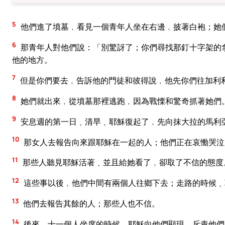
5
他們進了墳墓﹐看見一個青年人坐在右邊﹐披著白袍；她
6
那青年人對他們說：「別驚訝了；你們尋找那釘十字架的
他的地方。
7
但是你們要去﹐告訴他的門徒和彼得說﹐他先你們往加利
8
她們就出來﹐從墳墓那裡逃跑﹐因為戰慄和驚奇抓著她們。
9
安息週的第一日﹑清早﹑耶穌復起了﹐先向抹大拉的馬利
10
那女人去報告向來跟耶穌在一起的人；他們正在哀慟哭泣
11
那些人聽見耶穌活著﹑並且給她看了﹐卻取了不信的態度
12
這些事以後﹐他們中間有兩個人往鄉下去；走路的時候﹑
13
他們去報告其餘的人；那些人也不信。
14
後來﹑十一個人坐席的時候﹑耶穌向他們顯現﹐斥責他們