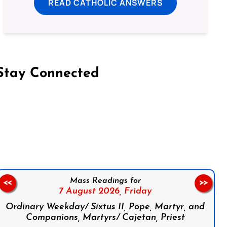
READ CATHOLIC ANSWERS
Stay Connected
on Facebook
Follow us on Instagram
Follow us on X
Subscribe to our YouTube Channel
Follow us on WhatsApp
Mass Readings for
<<
>>
7 August 2026,
Friday
Ordinary Weekday/ Sixtus II, Pope, Martyr, and
Companions, Martyrs/ Cajetan, Priest