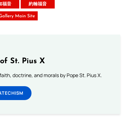
加福音
約翰福音
 Gallery Main Site
of St. Pius X
aith, doctrine, and morals by Pope St. Pius X.
ATECHISM