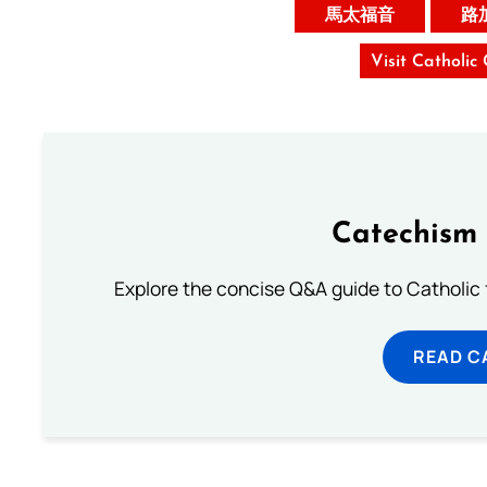
馬太福音
路
Visit Catholic
Catechism 
Explore the concise Q&A guide to Catholic f
READ C