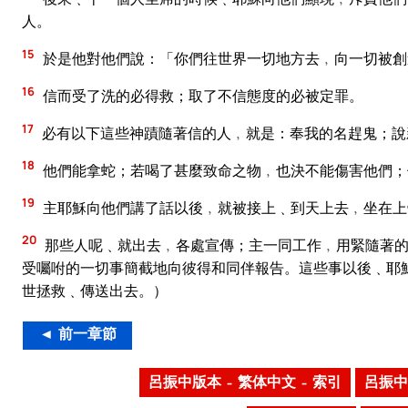
人。
15
於是他對他們說：「你們往世界一切地方去﹐向一切被創
16
信而受了洗的必得救；取了不信態度的必被定罪。
17
必有以下這些神蹟隨著信的人﹐就是：奉我的名趕鬼；說
18
他們能拿蛇；若喝了甚麼致命之物﹐也決不能傷害他們；
19
主耶穌向他們講了話以後﹐就被接上﹑到天上去﹐坐在上
20
那些人呢﹑就出去﹐各處宣傳；主一同工作﹐用緊隨著的
受囑咐的一切事簡截地向彼得和同伴報告。這些事以後﹑耶
世拯救﹑傳送出去。）
◄ 前一章節
呂振中版本 – 繁体中文 – 索引
呂振中