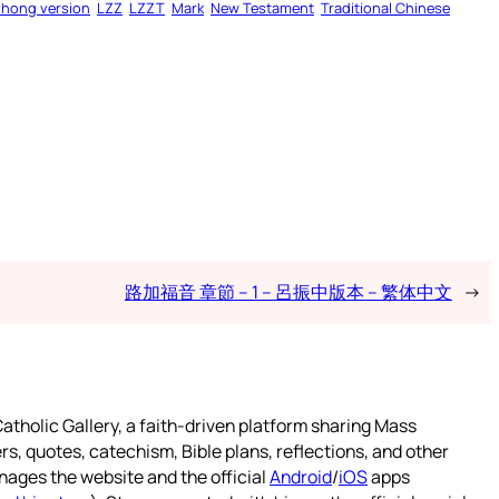
zhong version
LZZ
LZZT
Mark
New Testament
Traditional Chinese
路加福音 章節 – 1 – 呂振中版本 – 繁体中文
→
atholic Gallery, a faith-driven platform sharing Mass
rs, quotes, catechism, Bible plans, reflections, and other
nages the website and the official
Android
/
iOS
apps