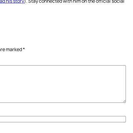
ad his story
). Stay connected with him on the official social
 are marked
*