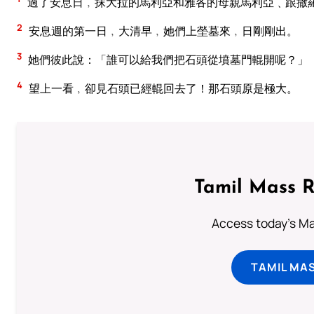
過了安息日﹐抹大拉的馬利亞和雅各的母親馬利亞﹑跟撒
2
安息週的第一日﹐大清早﹐她們上塋墓來﹐日剛剛出。
3
她們彼此說：「誰可以給我們把石頭從墳墓門輥開呢？」
4
望上一看﹐卻見石頭已經輥回去了！那石頭原是極大。
Tamil Mass 
Access today's Mas
TAMIL MA