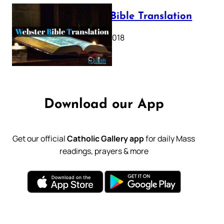
Webster Bible Translation
October 11, 2018
Download our App
Get our official
Catholic Gallery app
for daily Mass
readings, prayers & more