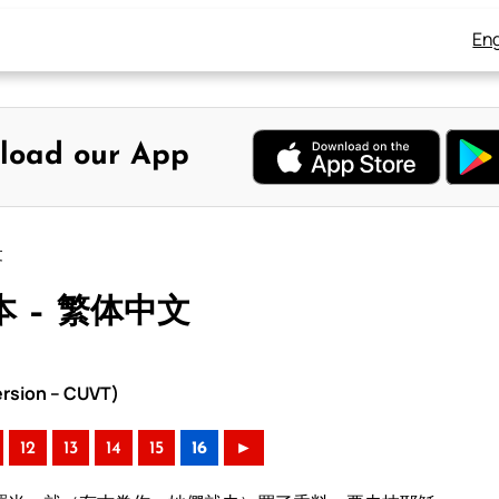
Eng
load our App
文
本 – 繁体中文
rsion – CUVT)
12
13
14
15
16
►