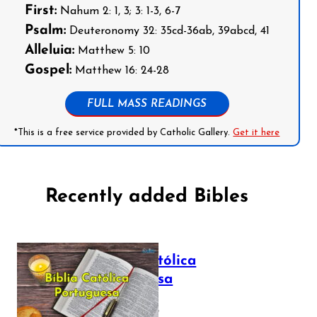
First:
Nahum 2: 1, 3; 3: 1-3, 6-7
Psalm:
Deuteronomy 32: 35cd-36ab, 39abcd, 41
Alleluia:
Matthew 5: 10
Gospel:
Matthew 16: 24-28
FULL MASS READINGS
*This is a free service provided by Catholic Gallery.
Get it here
Recently added Bibles
Bíblia Católica
Portuguesa
July 16, 2025