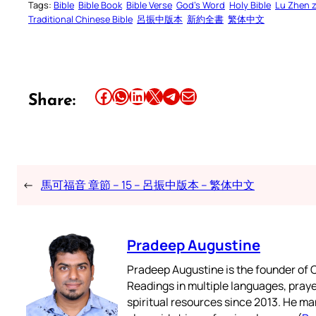
Tags:
Bible
Bible Book
Bible Verse
God’s Word
Holy Bible
Lu Zhen 
Traditional Chinese Bible
呂振中版本
新約全書
繁体中文
Share this article on Facebook
Share this article on WhatsApp
Share this article on LinkedIn
Share this article on X
Share this article on Telegram
Email this Article
Share:
←
馬可福音 章節 – 15 – 呂振中版本 – 繁体中文
Pradeep Augustine
Pradeep Augustine is the founder of C
Readings in multiple languages, praye
spiritual resources since 2013. He ma