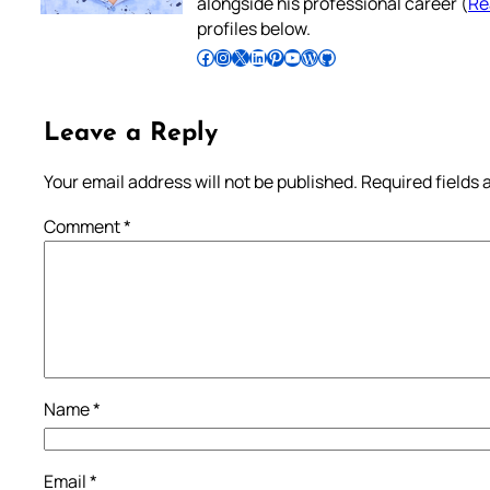
alongside his professional career (
Re
profiles below.
Follow Pradeep on Facebook
Follow Pradeep on Instagram
Follow Pradeep on X
Follow Pradeep on LinkedIn
Follow Pradeep on Pinterest
Subscribe to Pradeep’s Youtube Channel
Follow Pradeep on WordPress
Follow Pradeep on GitHub
Leave a Reply
Your email address will not be published.
Required fields
Comment
*
Name
*
Email
*