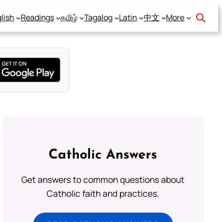
lish
Readings
தமிழ்
Tagalog
Latin
中文
More
Catholic Answers
Get answers to common questions about
Catholic faith and practices.