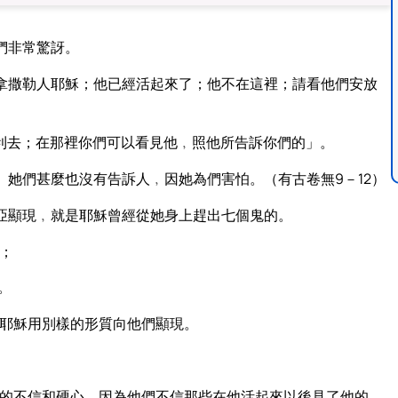
們非常驚訝。
拿撒勒人耶穌；他已經活起來了；他不在這裡；請看他們安放
利去；在那裡你們可以看見他﹐照他所告訴你們的」。
她們甚麼也沒有告訴人﹐因她為們害怕。（有古卷無9－12）
亞顯現﹐就是耶穌曾經從她身上趕出七個鬼的。
；
。
耶穌用別樣的形質向他們顯現。
的不信和硬心﹐因為他們不信那些在他活起來以後見了他的