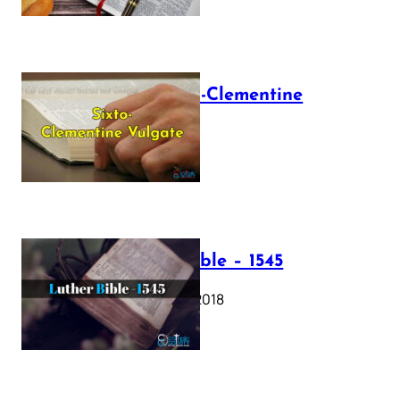
The Sixto-Clementine
Vulgate
July 12, 2025
Luther Bible – 1545
October 17, 2018