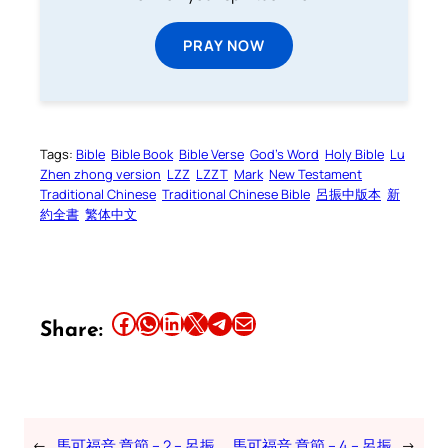
PRAY NOW
Tags:
Bible
Bible Book
Bible Verse
God’s Word
Holy Bible
Lu
Zhen zhong version
LZZ
LZZT
Mark
New Testament
Traditional Chinese
Traditional Chinese Bible
呂振中版本
新
約全書
繁体中文
Share this article on Facebook
Share this article on WhatsApp
Share this article on LinkedIn
Share this article on X
Share this article on Telegram
Email this Article
Share:
←
馬可福音 章節 – 2 – 呂振
馬可福音 章節 – 4 – 呂振
→