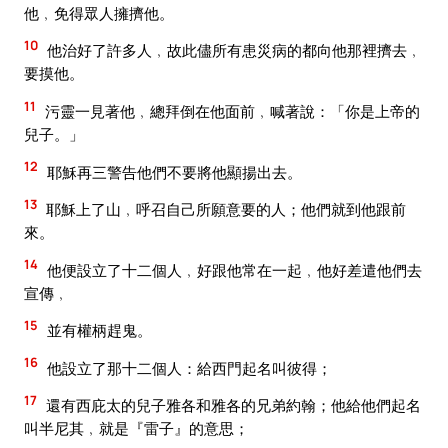
他﹐免得眾人擁擠他。
10
他治好了許多人﹐故此儘所有患災病的都向他那裡擠去﹐
要摸他。
11
污靈一見著他﹐總拜倒在他面前﹐喊著說：「你是上帝的
兒子。」
12
耶穌再三警告他們不要將他顯揚出去。
13
耶穌上了山﹐呼召自己所願意要的人；他們就到他跟前
來。
14
他便設立了十二個人﹐好跟他常在一起﹐他好差遣他們去
宣傳﹐
15
並有權柄趕鬼。
16
他設立了那十二個人：給西門起名叫彼得；
17
還有西庇太的兒子雅各和雅各的兄弟約翰；他給他們起名
叫半尼其﹐就是『雷子』的意思；