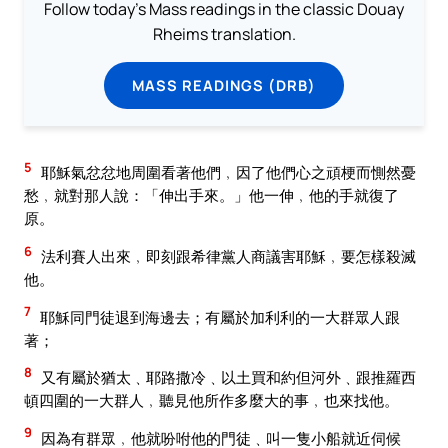
Follow today's Mass readings in the classic Douay
Rheims translation.
MASS READINGS (DRB)
5
耶穌氣忿忿地周圍看著他們﹐因了他們心之頑梗而惻然憂
愁﹐就對那人說：「伸出手來。」他一伸﹐他的手就復了
原。
6
法利賽人出來﹐即刻跟希律黨人商議害耶穌﹐要怎樣殺滅
他。
7
耶穌同門徒退到海邊去；有屬於加利利的一大群眾人跟
著；
8
又有屬於猶太﹑耶路撒冷﹑以土買和約但河外﹑跟推羅西
頓四圍的一大群人﹐聽見他所作多麼大的事﹐也來找他。
9
因為有群眾﹐他就吩咐他的門徒﹑叫一隻小船就近伺候