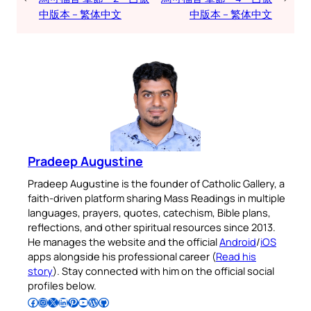
中版本 – 繁体中文
中版本 – 繁体中文
Pradeep Augustine
Pradeep Augustine is the founder of Catholic Gallery, a
faith-driven platform sharing Mass Readings in multiple
languages, prayers, quotes, catechism, Bible plans,
reflections, and other spiritual resources since 2013.
He manages the website and the official
Android
/
iOS
apps alongside his professional career (
Read his
story
). Stay connected with him on the official social
profiles below.
Follow Pradeep on Facebook
Follow Pradeep on Instagram
Follow Pradeep on X
Follow Pradeep on LinkedIn
Follow Pradeep on Pinterest
Subscribe to Pradeep’s Youtube Channel
Follow Pradeep on WordPress
Follow Pradeep on GitHub