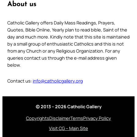
About us
Catholic Gallery offers Daily Mass Readings, Prayers,
Quotes, Bible Online, Yearly plan to read bible, Saint of the
day and much more. Kindly note that this site is maintained
by a small group of enthusiastic Catholics and this is not
from any Church or any Religious Organization. For any
queries contact us through the e-mail address given
below.
Contact us:
info@catholicgallery.org
© 2013 – 2026 Catholic Gallery
Copyrights
Disclaimer
Terms
Privacy Policy
Visit CG – Main Site