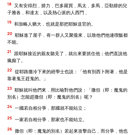
18
又有安得烈﹑腓力﹑巴多羅買﹑馬太﹑多馬﹑亞勒腓的兒
子雅各﹑和達太﹑以及熱心派的人西門﹑
19
和加略人猶大﹐也就是那把耶穌送官的。
20
耶穌進了屋子﹐有一群人又聚攏來﹐以致他們他連喫飯都
不能。
21
跟耶穌接近的親友聽見了﹐就出來要抓住他；他們直說他
瘋癲了。
22
從耶路撒冷下來的經學士也說：「他有別西卜附著﹐他是
靠著鬼王趕鬼的。」
23
耶穌就叫他們來﹐用比喻對他們說：「撒但（即：魔鬼的
別名）怎能趕撒但（即：魔鬼的別名）呢？
24
一國若自相分爭﹐那國就不能站立；
25
一家若自相分爭﹐那家也不能站立。
26
撒但（即：魔鬼的別名）若起來攻擊自己﹑而分爭﹐他也