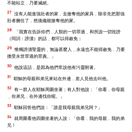
不能站立﹐乃要滅絕。
27
沒有人能進強壯者的家﹐去搶奪他的家具﹐除非先把那強
壯者捆住了﹐然後纔能搶奪他的家。
28
「我實在告訴你們﹐人類的一切罪過﹑和所說一切毀謗
（同詞：謗瀆）的話﹑都可以得赦免；
29
惟獨謗瀆聖靈的﹑無論甚麼人﹑永遠也不能得赦免﹐乃要
擔受永世罪過的罪責。」
30
他說這話﹐是因為他們常說他有污靈附著。
31
耶穌的母親和弟兄來站在外邊﹐差人見他去叫他。
32
有一群人在耶穌周圍坐著；有人對他說：「你看﹐你母親
﹑你弟兄﹑在外邊找你呢。」
33
耶穌回答他們說：「誰是我母親我弟兄阿？」
34
就周圍看他四圍坐著的人說：「你看﹐我的母親﹐我的弟
兄！