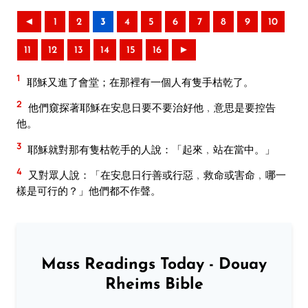
◄
1
2
3
4
5
6
7
8
9
10
11
12
13
14
15
16
►
1
耶穌又進了會堂；在那裡有一個人有隻手枯乾了。
2
他們窺探著耶穌在安息日要不要治好他﹐意思是要控告
他。
3
耶穌就對那有隻枯乾手的人說：「起來﹐站在當中。」
4
又對眾人說：「在安息日行善或行惡﹐救命或害命﹐哪一
樣是可行的？」他們都不作聲。
Mass Readings Today - Douay
Rheims Bible