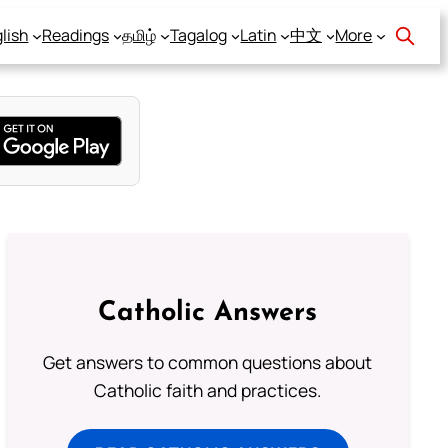
lish
Readings
தமிழ்
Tagalog
Latin
中文
More
Catholic Answers
Get answers to common questions about
Catholic faith and practices.