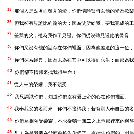
35
那個人是點著而發亮的燈﹐你們情願暫時以他的光為歡樂
36
但我卻有見證比約翰的大；因為父所給我﹑要我完成的工
37
差我的父﹐衪為我作了見證。你們從沒聽見過他的聲音﹐
38
你們又沒有他的話存在你們裡面﹐因為他差遣的這一位﹑
39
你們探索經典﹐因為以為在其中可以得到永生；而那為我
40
你們卻不情願來找我得生命！
41
從人來的榮耀﹑我不領受﹐
42
我只認識你們﹐知道你們沒有愛上帝的心在你們裡面。
43
我奉我父的名而來﹐你們不接納我；若有別人奉自己的名
44
你們互相領受榮耀﹐不求從獨一無二之上帝那裡來的榮
45
別以為是我要在父面前控告你們了。有控告你們的﹑就