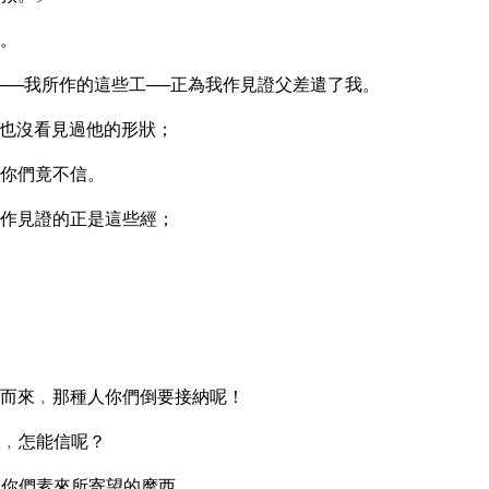
。
──我所作的這些工──正為我作見證父差遣了我。
也沒看見過他的形狀；
你們竟不信。
作見證的正是這些經；
而來﹐那種人你們倒要接納呢！
耀﹐怎能信呢？
是你們素來所寄望的摩西。