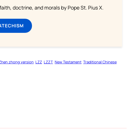
aith, doctrine, and morals by Pope St. Pius X.
ATECHISM
Zhen zhong version
LZZ
LZZT
New Testament
Traditional Chinese