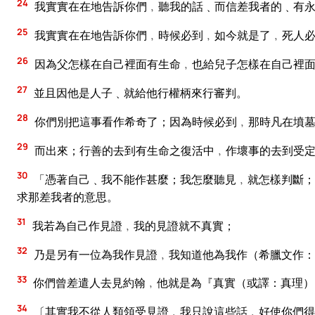
24
我實實在在地告訴你們﹐聽我的話﹑而信差我者的﹑有永
25
我實實在在地告訴你們﹐時候必到﹐如今就是了﹐死人必
26
因為父怎樣在自己裡面有生命﹐也給兒子怎樣在自己裡
27
並且因他是人子﹑就給他行權柄來行審判。
28
你們別把這事看作希奇了；因為時候必到﹐那時凡在墳
29
而出來；行善的去到有生命之復活中﹐作壞事的去到受
30
「憑著自己﹑我不能作甚麼；我怎麼聽見﹐就怎樣判斷；
求那差我者的意思。
31
我若為自己作見證﹐我的見證就不真實；
32
乃是另有一位為我作見證﹐我知道他為我作（希臘文作：
33
你們曾差遣人去見約翰﹐他就是為『真實（或譯：真理）
34
〔其實我不從人類領受見證﹐我只說這些話﹐好使你們得