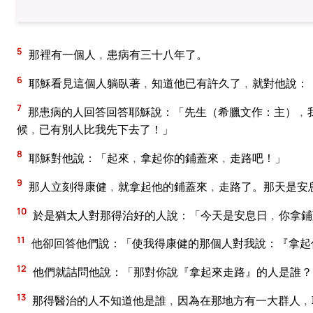
5
那裡有一個人﹐患病有三十八年了。
6
耶穌看見這個人躺臥著﹐知道他已有許久了﹐就對他說：
7
那患病的人回答回答耶穌說：「先生（希臘文作：主）﹐
候﹐已有別人比我先下去了！」
8
耶穌對他說：「起來﹐拿起你的鋪蓋來﹐走路吧！」
9
那人立刻得康健﹐就拿起他的鋪蓋來﹐走路了。那天是安
10
於是猶太人對那得治好的人說：「今天是安息日﹐你拿鋪
11
他卻回答他們說：「使我得康健的那個人對我說：『拿起
12
他們就詰問他說：「那對你說『拿起來走路』的人是誰？
13
那得醫治的人不知道他是誰﹐因為在那地方有一大群人﹐