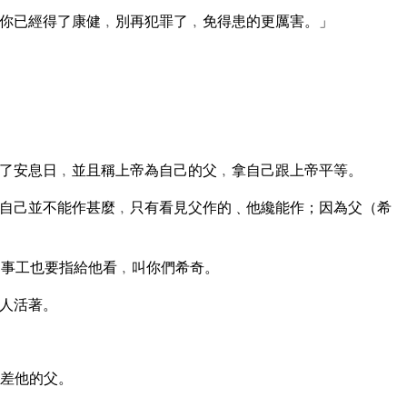
你已經得了康健﹐別再犯罪了﹐免得患的更厲害。」
了安息日﹐並且稱上帝為自己的父﹐拿自己跟上帝平等。
自己並不能作甚麼﹐只有看見父作的﹑他纔能作；因為父（希
事工也要指給他看﹐叫你們希奇。
人活著。
差他的父。