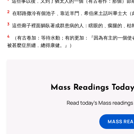
這些事以後﹐又到了猶太人的一個（有古卷作：那個）節
2
在耶路撒泠有個池子﹑靠近羊門﹐希伯來土話叫畢士大（
3
這些廊子裡面躺臥著成群患病的人：瞎眼的﹑瘸腿的﹑枯
4
（有古卷加：等待水動；有的更加：『因為有主的一個使
被甚麼症所纏﹐總得康健。』）
Mass Readings Today
Read today's Mass readings 
MASS REA