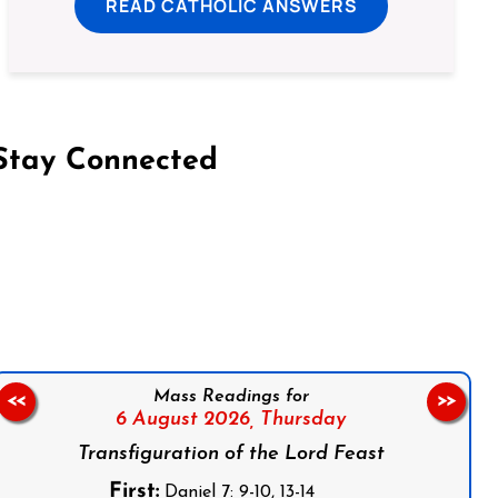
READ CATHOLIC ANSWERS
Stay Connected
on Facebook
Follow us on Instagram
Follow us on X
Subscribe to our YouTube Channel
Follow us on WhatsApp
Mass Readings for
<<
>>
6 August 2026,
Thursday
Transfiguration of the Lord Feast
First:
Daniel 7: 9-10, 13-14