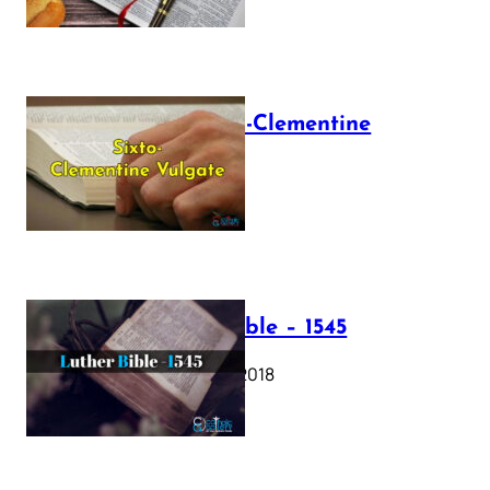
The Sixto-Clementine
Vulgate
July 12, 2025
Luther Bible – 1545
October 17, 2018