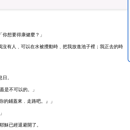
「你想要得康健麼？」
我沒有人﹑可以在水被攪動時﹑把我放進池子裡；我正去的時
息日。
蓋是不可以的。」
你的鋪蓋來﹐走路吧。』」
」
耶穌已經退避開了。