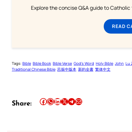
Explore the concise Q&A guide to Catholic f
READ C
Tags:
Bible
Bible Book
Bible Verse
God’s Word
Holy Bible
John
Lu 
Traditional Chinese Bible
呂振中版本
新約全書
繁体中文
Share this article on Facebook
Share this article on WhatsApp
Share this article on LinkedIn
Share this article on X
Share this article on Telegram
Email this Article
Share: