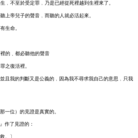
生﹐不至於受定罪﹐乃是已經從死裡越到生裡來了。
聽上帝兒子的聲音﹐而聽的人就必活起來。
面有生命。
墓裡的﹑都必聽他的聲音
定罪之復活裡。
並且我的判斷又是公義的﹐因為我不尋求我自己的意思﹐只我
那一位）的見證是真實的。
』作了見證的：
救。〕