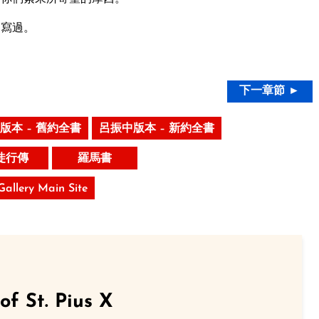
曾寫過。
下一章節 ►
版本 – 舊約全書
呂振中版本 – 新約全書
徒行傳
羅馬書
 Gallery Main Site
of St. Pius X