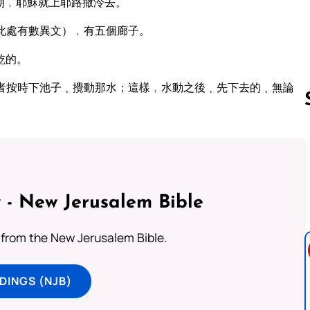
期﹐耶穌就上耶路撒泠去。
此處有數異文）﹐有五個廊子。
乾的。
者按時下池子﹑攪動那水；這樣﹐水動之後﹑先下去的﹑無論
Follow us 
 - New Jerusalem Bible
from the New Jerusalem Bible.
DINGS (NJB)