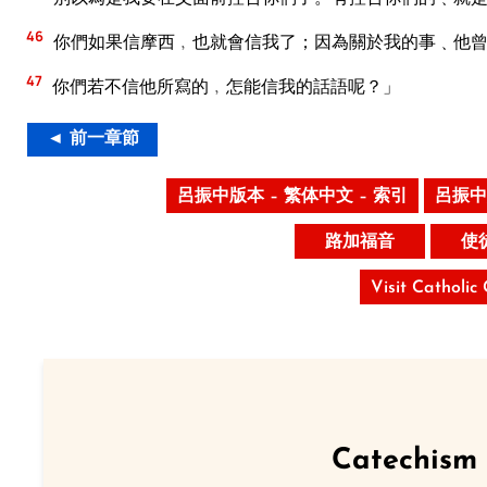
46
你們如果信摩西﹐也就會信我了；因為關於我的事﹑他
47
你們若不信他所寫的﹐怎能信我的話語呢？」
◄ 前一章節
呂振中版本 – 繁体中文 – 索引
呂振中
路加福音
使
Visit Catholic
Catechism 