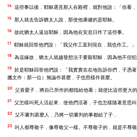
14
這些事以後﹐耶穌遇見那人在殿裡﹐就對他說：「你看﹐
15
那人就去告訴猶太人說﹑那使他康健的是耶穌。
16
故此猶太人逼迫耶穌﹐因為他在安息日作了這些事。
17
耶穌就回答他們說：「我父作工直到現在﹐我也作工。」
18
為這緣故﹑猶太人就越發想法子要殺耶穌﹐因為他不但犯
19
於是耶穌回答他們說：「我實實在在地告訴你們﹐子憑著
臘文作：那一位）無論作甚麼﹐子也照樣作甚麼。
20
父喜愛子﹐將自己所作的都指給他看；就使比這些更大的
21
父怎樣叫死人活起來﹐使他們活著﹐子也怎樣隨著意思叫
22
父不審判甚麼人﹐乃將一切審判的事都給了子﹐
23
叫人都尊敬子﹐像尊敬父一樣。不尊敬子的﹐就是不尊敬