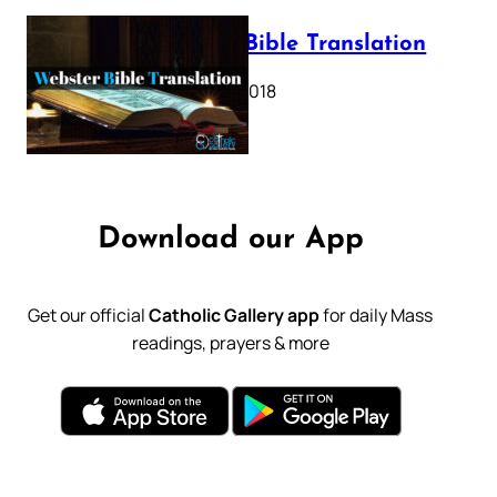
Webster Bible Translation
October 11, 2018
Download our App
Get our official
Catholic Gallery app
for daily Mass
readings, prayers & more