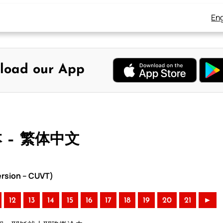
Eng
load our App
本 – 繁体中文
rsion – CUVT)
12
13
14
15
16
17
18
19
20
21
►