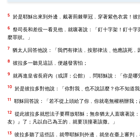
5
於是耶穌出來到外邊﹐戴著荊棘華冠﹐穿著紫色衣裳！彼
6
祭司長和差役一看見他﹐就嚷著說：「釘十字架！釘十字
麼罪狀。」
7
猶太人回答他說：「我們有律法﹐按那律法﹑他應該死﹐
8
彼拉多一聽見這話﹐便越發害怕；
9
就再進皇省長府內（或譯：公館）﹐問耶穌說：「你是哪
10
於是彼拉多對他說：「你對我﹑也不說話麼？你不知道我
11
耶穌回答說：「若不從上頭給了你﹐你就亳無權柄辦我；
12
從此彼拉多就想法子要釋放耶穌；無奈猶太人直嚷著說：
友）』了；凡以自己為王的﹐就要頂撞著該撒。」
13
彼拉多聽了這些話﹐就帶耶穌到外邊﹐就坐在臺上審判﹐