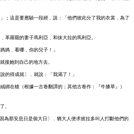
」；這是要應驗一段經﹐說：「他們彼此分了我的衣裳﹐為了
﹑革羅罷的妻子馬利亞﹑和抹大拉的馬利亞。
「媽媽﹐看哪﹐你的兒子！」
就接她到自己的地方去。
說的得成就〕﹐就說：「我渴了！」
絨綁在槍（根據一古卷翻譯的；其他古卷作：『牛膝草』）
了。
因為那安息日是個大日〕﹐猶大人便求彼拉多叫人打斷他們的