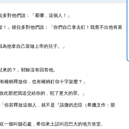
拉多對他們說：「看哪﹐這個人！」
架！」彼拉多對他們說：「你們自己拿去釘！我查不出他有甚
因為他拿自己當做上帝的兒子。」
兒來的？」耶穌沒有回答他。
有權柄釋放你﹐也有權柄釘你十字架麼？」
故此那把我送交給你的﹑犯了更大的罪。」
「你若釋放這個人﹐就不是『該撒的忠臣（希臘文作：朋
在一個叫舖石處﹑希伯來土話叫厄巴大的地方坐堂。