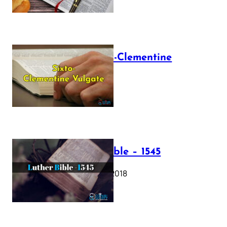
The Sixto-Clementine
Vulgate
July 12, 2025
Luther Bible – 1545
October 17, 2018