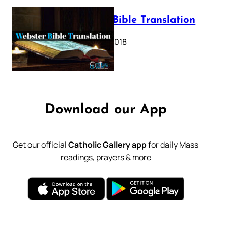
Webster Bible Translation
October 11, 2018
Download our App
Get our official
Catholic Gallery app
for daily Mass
readings, prayers & more