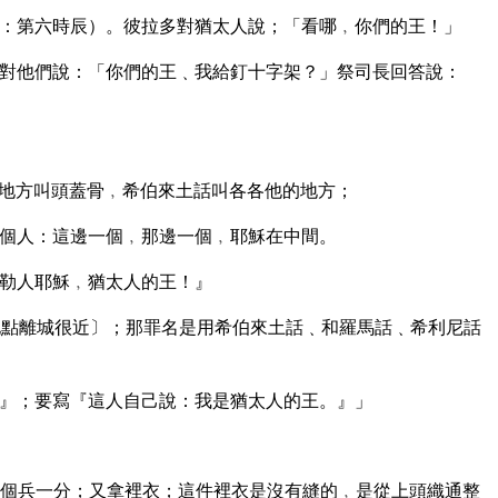
：第六時辰）。彼拉多對猶太人說；「看哪﹐你們的王！」
對他們說：「你們的王﹑我給釘十字架？」祭司長回答說：
地方叫頭蓋骨﹐希伯來土話叫各各他的地方；
個人：這邊一個﹐那邊一個﹐耶穌在中間。
勒人耶穌﹐猶太人的王！』
點離城很近〕；那罪名是用希伯來土話﹑和羅馬話﹑希利尼話
』；要寫『這人自己說：我是猶太人的王。』」
個兵一分；又拿裡衣；這件裡衣是沒有縫的﹐是從上頭織通整