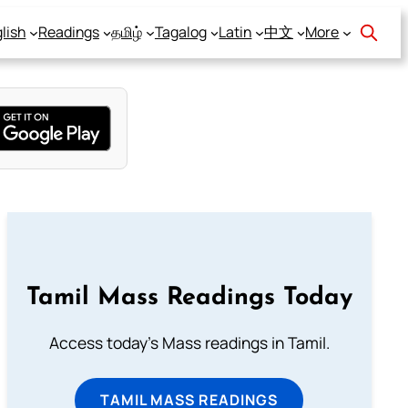
lish
Readings
தமிழ்
Tagalog
Latin
中文
More
Tamil Mass Readings Today
Access today's Mass readings in Tamil.
TAMIL MASS READINGS