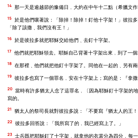
14
那一天是逾越節的豫備日﹐大約在中午十二點（希臘文作
15
於是他們嚷著說：「除掉！除掉！釘他十字架！」彼拉多
「除了該撒﹑我們沒有王！」
16
於是彼拉多就把耶穌交給他們﹑去釘十字架。
17
他們就把耶穌領去。耶穌自己背著十字架出來﹐到了一個
18
在那裡﹑他們就把他釘十字架了。同他在一起的﹑另有兩
19
彼拉多也寫了一個罪名﹐安在十字架上；寫的是：『拿撒
20
當時有許多猶太人念了這罪名﹐〔因為耶穌釘十字架的地
寫的。
21
猶太人的祭司長就對彼拉多說：「不要寫『猶太人的王！
22
彼拉多回答說：「我所寫了的﹐我已經寫上了。」
23
士兵既把耶穌釘了十字架﹐就拿他的衣裳分為四分﹐每一