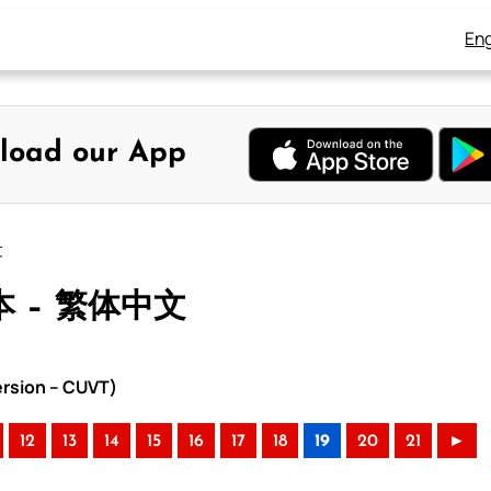
Eng
load our App
文
本 – 繁体中文
rsion – CUVT)
12
13
14
15
16
17
18
19
20
21
►