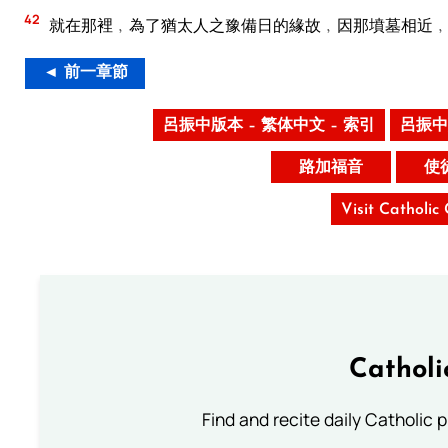
42
就在那裡﹐為了猶太人之豫備日的緣故﹐因那墳墓相近
◄ 前一章節
呂振中版本 – 繁体中文 – 索引
呂振中
路加福音
使
Visit Catholic
Catholi
Find and recite daily Catholic pr