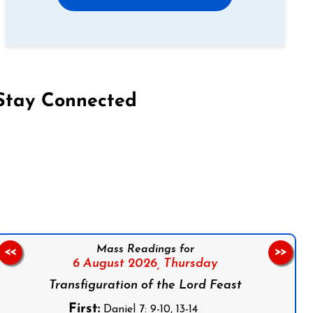
Stay Connected
on Facebook
Follow us on Instagram
Follow us on X
Subscribe to our YouTube Channel
Follow us on WhatsApp
Mass Readings for
<<
>>
6 August 2026,
Thursday
Transfiguration of the Lord Feast
First:
Daniel 7: 9-10, 13-14