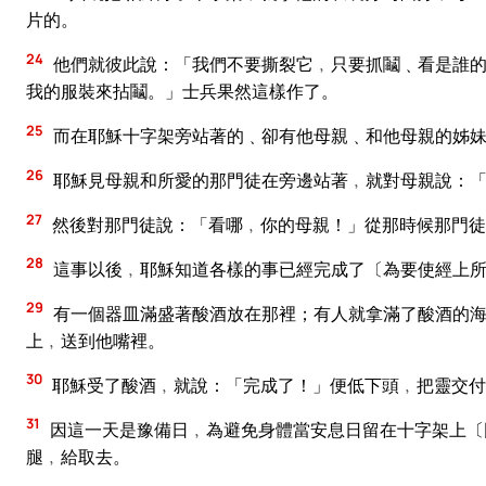
片的。
24
他們就彼此說：「我們不要撕裂它﹐只要抓鬮﹑看是誰的
我的服裝來拈鬮。」士兵果然這樣作了。
25
而在耶穌十字架旁站著的﹑卻有他母親﹑和他母親的姊妹
26
耶穌見母親和所愛的那門徒在旁邊站著﹐就對母親說：
27
然後對那門徒說：「看哪﹐你的母親！」從那時候那門徒
28
這事以後﹐耶穌知道各樣的事已經完成了〔為要使經上所
29
有一個器皿滿盛著酸酒放在那裡；有人就拿滿了酸酒的海
上﹐送到他嘴裡。
30
耶穌受了酸酒﹐就說：「完成了！」便低下頭﹐把靈交付
31
因這一天是豫備日﹐為避免身體當安息日留在十字架上〔
腿﹐給取去。