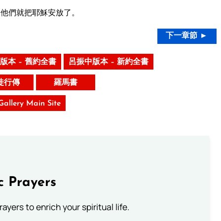
﹐他們就把耶穌安放了。
下一章節 ►
版本 – 舊約全書
呂振中版本 – 新約全書
徒行傳
羅馬書
 Gallery Main Site
c Prayers
ayers to enrich your spiritual life.