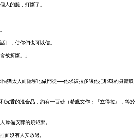
個人的腿﹑打斷了。
。
話〕﹐使你們也可以信。
會被折斷。」
因怕猶太人而隱密地做門徒──他求彼拉多讓他把耶穌的身體取
和沉香的混合品﹑約有一百磅（希臘文作：『立得拉』﹐等於
太人豫備安葬的規矩辦。
裡面沒有人安放過。