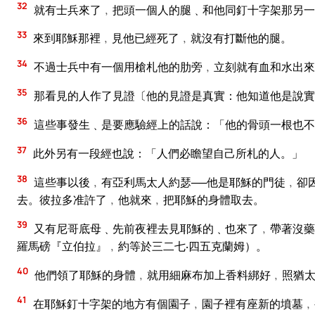
32
就有士兵來了﹐把頭一個人的腿﹑和他同釘十字架那另一
33
來到耶穌那裡﹐見他已經死了﹐就沒有打斷他的腿。
34
不過士兵中有一個用槍札他的肋旁﹐立刻就有血和水出來
35
那看見的人作了見證〔他的見證是真實：他知道他是說實
36
這些事發生﹑是要應驗經上的話說：「他的骨頭一根也不
37
此外另有一段經也說：「人們必瞻望自己所札的人。」
38
這些事以後﹐有亞利馬太人約瑟──他是耶穌的門徒﹐卻
去。彼拉多准許了﹐他就來﹐把耶穌的身體取去。
39
又有尼哥底母﹑先前夜裡去見耶穌的﹑也來了﹐帶著沒藥
羅馬磅『立伯拉』﹐約等於三二七‧四五克蘭姆）。
40
他們領了耶穌的身體﹐就用細麻布加上香料綁好﹐照猶
41
在耶穌釘十字架的地方有個園子﹐園子裡有座新的墳墓﹐