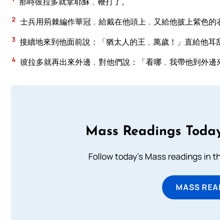
那時彼拉多就拿耶穌﹐鞭打了。
2
士兵用荊棘編作華冠﹐給戴在他頭上﹐又給他披上紫色的
3
接續地來到他面前說：「猶太人的王﹐萬歲！」直給他耳
4
彼拉多就再出來外邊﹐對他們說：「看哪﹐我帶他到外邊
Mass Readings Today
Follow today's Mass readings in t
MASS REA