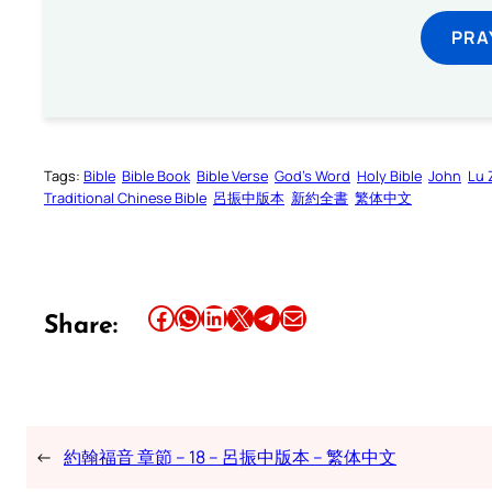
PRA
Tags:
Bible
Bible Book
Bible Verse
God’s Word
Holy Bible
John
Lu 
Traditional Chinese Bible
呂振中版本
新約全書
繁体中文
Share this article on Facebook
Share this article on WhatsApp
Share this article on LinkedIn
Share this article on X
Share this article on Telegram
Email this Article
Share:
←
約翰福音 章節 – 18 – 呂振中版本 – 繁体中文