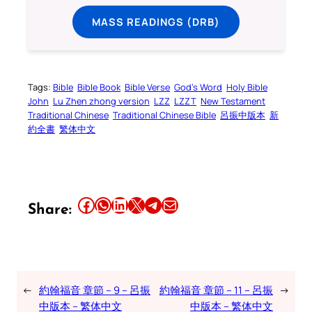
MASS READINGS (DRB)
Tags:
Bible
Bible Book
Bible Verse
God’s Word
Holy Bible
John
Lu Zhen zhong version
LZZ
LZZT
New Testament
Traditional Chinese
Traditional Chinese Bible
呂振中版本
新
約全書
繁体中文
Share this article on Facebook
Share this article on WhatsApp
Share this article on LinkedIn
Share this article on X
Share this article on Telegram
Email this Article
Share:
←
約翰福音 章節 – 9 – 呂振
約翰福音 章節 – 11 – 呂振
→
中版本 – 繁体中文
中版本 – 繁体中文