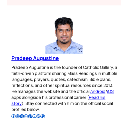
Pradeep Augustine
Pradeep Augustine is the founder of Catholic Gallery, a
faith-driven platform sharing Mass Readings in multiple
languages, prayers, quotes, catechism, Bible plans,
reflections, and other spiritual resources since 2013.
He manages the website and the official
Android
/
iOS
apps alongside his professional career (
Read his
story
). Stay connected with him on the official social
profiles below.
Follow Pradeep on Facebook
Follow Pradeep on Instagram
Follow Pradeep on X
Follow Pradeep on LinkedIn
Follow Pradeep on Pinterest
Subscribe to Pradeep’s Youtube Channel
Follow Pradeep on WordPress
Follow Pradeep on GitHub