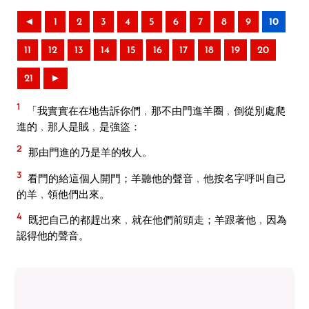
◄
1
2
3
4
5
6
7
8
9
10
11
12
13
14
15
16
17
18
19
20
21
►
1
「我實實在在地告訴你們﹐那不由門進羊圈﹐倒從別處爬
進的﹐那人是賊﹐是強盜：
2
那由門進的乃是羊的牧人。
3
看門的給這個人開門；羊聽他的聲音﹐他按名字呼叫自己
的羊﹐領他們出來。
4
既把自己的都趕出來﹐就在他們前頭走；羊跟著他﹐因為
認得他的聲音。