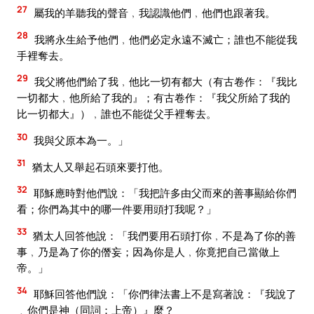
27
屬我的羊聽我的聲音﹐我認識他們﹐他們也跟著我。
28
我將永生給予他們﹐他們必定永遠不滅亡；誰也不能從我
手裡奪去。
29
我父將他們給了我﹐他比一切有都大（有古卷作：『我比
一切都大﹐他所給了我的』；有古卷作：『我父所給了我的
比一切都大』）﹐誰也不能從父手裡奪去。
30
我與父原本為一。」
31
猶太人又舉起石頭來要打他。
32
耶穌應時對他們說：「我把許多由父而來的善事顯給你們
看；你們為其中的哪一件要用頭打我呢？」
33
猶太人回答他說：「我們要用石頭打你﹐不是為了你的善
事﹐乃是為了你的僭妄；因為你是人﹐你竟把自己當做上
帝。」
34
耶穌回答他們說：「你們律法書上不是寫著說：『我說了
﹑你們是神（同詞：上帝）』麼？