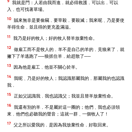
9
我就是門：人若由我而進﹐就必得救護﹐可以出﹐可以
入﹐也可找著草場。
10
賊來無非是要偷竊﹐要宰殺﹐要殺滅；我來呢﹑乃是要使
羊得生命﹐並且得的更充盈滿溢。
11
我乃是好的牧人；好的牧人替羊放棄性命。
12
做雇工而不是牧人的﹐羊不是自己的羊的﹐見狼來了﹐就
撇下了羊逃跑了──狼抓住羊﹐給趕散了──
13
因為他是雇工﹐他並不關心於羊。
14
我呢﹑乃是好的牧人；我認識那屬我的﹐那屬我的也認識
我﹐
15
正如父認識我﹐我也認識父；我並且替羊放棄性命。
16
我還有別的羊﹐不是屬於這一圈的；他們﹑我也必須領
來﹐他們也必聽我的聲音；這就一群﹑一個牧人了！
17
父之所以愛我的﹐是因為我放棄性命﹐好取回來。