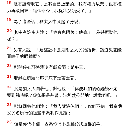
18
沒有誰奪取它﹐是我自己放棄的。我有權力放棄﹐也有權
力再取回來：這個命令﹑我從我父領受了。」
19
為了這些話﹑猶太人中又起了分裂。
20
其中有許多人說：「他有鬼附著；他瘋了；為甚麼聽他
呢？」
21
另有人說：「這些話不是鬼附之人的話語呀。難道鬼還能
開瞎子的眼睛麼？」
22
那時候在耶路殺冷有獻殿節；是冬天。
23
耶穌在所羅門廊子底下走著走著。
24
於是猶太人圍著他﹐對他說：「你使我們的心懸疑不定﹑
要到幾時呢？你如果是基督﹐請坦然公開地告訴我們吧。」
25
耶穌回答他們說：「我告訴過你們了﹐你們不信；我奉我
父的名所行的這些事為我作見證；
26
但是你們不信﹐因為你們不是屬於我這群的羊。