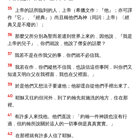
35
上帝的話所臨到的人﹐上帝（希臘文作：『他』；亦可譯
作『它』﹑『經典』）尚且稱他們為神（同詞：上帝）〔經
典又是不廢的〕；
36
那麼父所分別為聖而差遣到世界上來的﹑因他說﹑『我是
上帝的兒子』﹑你們就說﹑他說了僭妄的話麼？
37
我若不是在作我父的事﹐你們就不必信我。
38
我若在作﹐你們縱然不信我﹐也該信這些事阿﹐叫你們又
知道又明白父在我裡面﹐我也在父裡面。」
39
於是他們又想法子要逮他；他卻逕自從他們手裡出來了。
40
耶穌又往約但河外﹐到了約翰先前施洗的地方﹐住在那
裡。
41
有許多人來找他。他們直說：「約翰一件神蹟也沒有行
過﹐但約翰所說關於這人的一切事倒是真真實實。」
42
在那裡就有許多人信了耶穌。