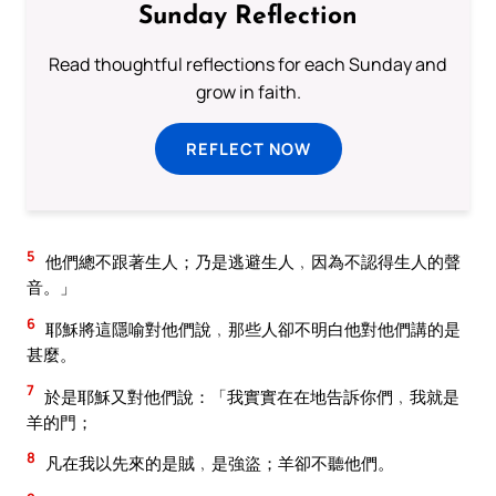
Sunday Reflection
Read thoughtful reflections for each Sunday and
grow in faith.
REFLECT NOW
5
他們總不跟著生人；乃是逃避生人﹐因為不認得生人的聲
音。」
6
耶穌將這隱喻對他們說﹐那些人卻不明白他對他們講的是
甚麼。
7
於是耶穌又對他們說：「我實實在在地告訴你們﹐我就是
羊的門；
8
凡在我以先來的是賊﹐是強盜；羊卻不聽他們。