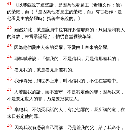
41
〔以賽亞說了這些話﹐是因為他看見主（希臘文作：他）
的榮耀﹐而（『是因為他看見主的榮耀﹐而』有古卷作：是
他看見主的榮耀時）指著主來說的。〕
42
雖然如此﹐就是議員中也有許多信耶穌的；只因法利賽人
的緣故﹑未嘗承認罷了﹐怕從會堂裡被革除。
43
因為他們愛由人來的榮耀﹐不愛由上帝來的榮耀。
44
耶穌喊著說：「信我的﹑不是信我﹐乃是信那差我的；
45
看見我的﹑就是看見那差我的。
46
我作為光﹑到世界上來﹐叫凡信我的﹑不住在黑暗中。
47
人若聽我的話﹑而不遵守﹐不是我定他的罪；因為我來﹑
不是要定世人的罪﹐乃是要拯救世人。
48
棄絕我﹑不領受我話的人﹑有定他罪的：我所講的道﹑在
末日必定他的罪。
49
因為我沒有憑著自己而講﹐乃是差我的父﹑給了我命令﹐