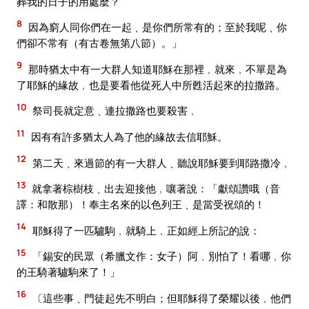
葬我的日子的用處麼？
8
因為窮人同你們在一起﹑是你們所常有的；至於我呢﹑你
們卻不常有（有古卷無第八節）。」
9
那時猶太中有一大群人知道耶穌在那裡﹐就來﹐不單是為
了耶穌的緣故﹐也是要看他從死人中所甦活起來的拉撒路。
10
祭司長就定意﹑連拉撒路也要殺害﹐
11
因有有許多猶太人為了他的緣故去信耶穌。
12
第二天﹑來過節的有一大群人﹑聽說耶穌要到耶路撒冷﹐
13
就拿著棕樹枝﹑出去迎接他﹐嚷著說：「獻頌讚哦（音
譯：和散那）！奉主名來的以色列王﹑是當受祝頌的！
14
耶穌得了一匹驢駒﹐就騎上﹐正如經上所記的說：
15
「錫安的民眾（希臘文作：女子）阿﹐別怕了！看哪﹐你
的王騎著驢駒來了！」
16
〔這些事﹑門徒起先不明白；但耶穌得了榮耀以後﹐他們