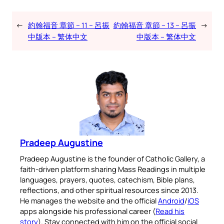
←
約翰福音 章節 – 11 – 呂振
約翰福音 章節 – 13 – 呂振
→
中版本 – 繁体中文
中版本 – 繁体中文
Pradeep Augustine
Pradeep Augustine is the founder of Catholic Gallery, a
faith-driven platform sharing Mass Readings in multiple
languages, prayers, quotes, catechism, Bible plans,
reflections, and other spiritual resources since 2013.
He manages the website and the official
Android
/
iOS
apps alongside his professional career (
Read his
story
). Stay connected with him on the official social