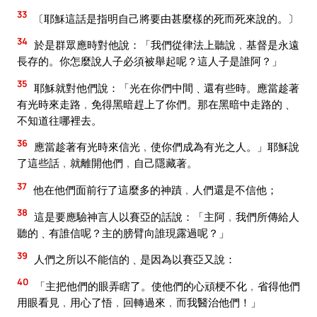
33
〔耶穌這話是指明自己將要由甚麼樣的死而死來說的。〕
34
於是群眾應時對他說：「我們從律法上聽說﹐基督是永遠
長存的。你怎麼說人子必須被舉起呢？這人子是誰阿？」
35
耶穌就對他們說：「光在你們中間﹑還有些時。應當趁著
有光時來走路﹐免得黑暗趕上了你們。那在黑暗中走路的﹑
不知道往哪裡去。
36
應當趁著有光時來信光﹐使你們成為有光之人。」耶穌說
了這些話﹐就離開他們﹐自己隱藏著。
37
他在他們面前行了這麼多的神蹟﹐人們還是不信他；
38
這是要應驗神言人以賽亞的話說：「主阿﹐我們所傳給人
聽的﹑有誰信呢？主的膀臂向誰現露過呢？」
39
人們之所以不能信的﹑是因為以賽亞又說：
40
「主把他們的眼弄瞎了。使他們的心頑梗不化﹐省得他們
用眼看見﹐用心了悟﹐回轉過來﹐而我醫治他們！」