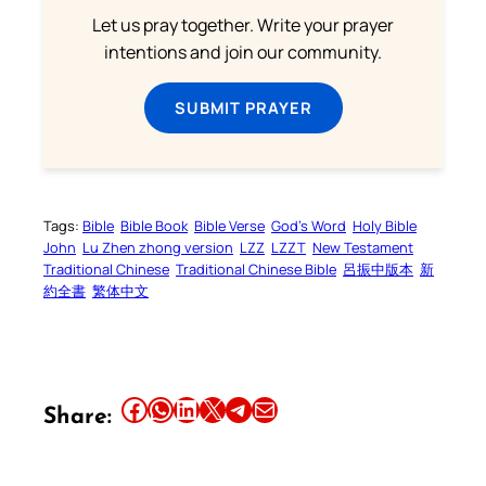
Let us pray together. Write your prayer
intentions and join our community.
SUBMIT PRAYER
Tags:
Bible
Bible Book
Bible Verse
God’s Word
Holy Bible
John
Lu Zhen zhong version
LZZ
LZZT
New Testament
Traditional Chinese
Traditional Chinese Bible
呂振中版本
新
約全書
繁体中文
Share this article on Facebook
Share this article on WhatsApp
Share this article on LinkedIn
Share this article on X
Share this article on Telegram
Email this Article
Share: