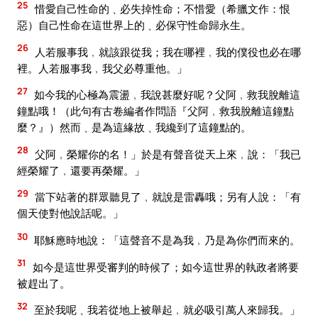
25
惜愛自己性命的﹑必失掉性命；不惜愛（希臘文作：恨
惡）自己性命在這世界上的﹑必保守性命歸永生。
26
人若服事我﹐就該跟從我；我在哪裡﹐我的僕役也必在哪
裡。人若服事我﹐我父必尊重他。」
27
如今我的心極為震盪﹐我說甚麼好呢？父阿﹐救我脫離這
鐘點哦！（此句有古卷編者作問語『父阿﹐救我脫離這鐘點
麼？』）然而﹑是為這緣故﹑我纔到了這鐘點的。
28
父阿﹐榮耀你的名！」於是有聲音從天上來﹐說：「我已
經榮耀了﹐還要再榮耀。」
29
當下站著的群眾聽見了﹐就說是雷轟哦；另有人說：「有
個天使對他說話呢。」
30
耶穌應時地說：「這聲音不是為我﹐乃是為你們而來的。
31
如今是這世界受審判的時候了；如今這世界的執政者將要
被趕出了。
32
至於我呢﹑我若從地上被舉起﹐就必吸引萬人來歸我。」