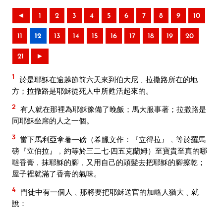
◄
1
2
3
4
5
6
7
8
9
10
11
12
13
14
15
16
17
18
19
20
21
►
1
於是耶穌在逾越節前六天來到伯大尼﹑拉撒路所在的地
方；拉撒路是耶穌從死人中所甦活起來的。
2
有人就在那裡為耶穌豫備了晚飯；馬大服事著；拉撒路是
同耶穌坐席的人之一個。
3
當下馬利亞拿著一磅（希臘文作：『立得拉』﹐等於羅馬
磅『立伯拉』﹐約等於三二七‧四五克蘭姆）至寶貴至真的哪
噠香膏﹐抹耶穌的腳﹐又用自己的頭髮去把耶穌的腳擦乾；
屋子裡就滿了香膏的氣味。
4
門徒中有一個人﹑那將要把耶穌送官的加略人猶大﹑就
說：