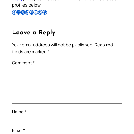
profiles below.
Follow Pradeep on Facebook
Follow Pradeep on Instagram
Follow Pradeep on X
Follow Pradeep on LinkedIn
Follow Pradeep on Pinterest
Subscribe to Pradeep’s Youtube Channel
Follow Pradeep on WordPress
Follow Pradeep on GitHub
Leave a Reply
Your email address will not be published.
Required
fields are marked
*
Comment
*
Name
*
Email
*