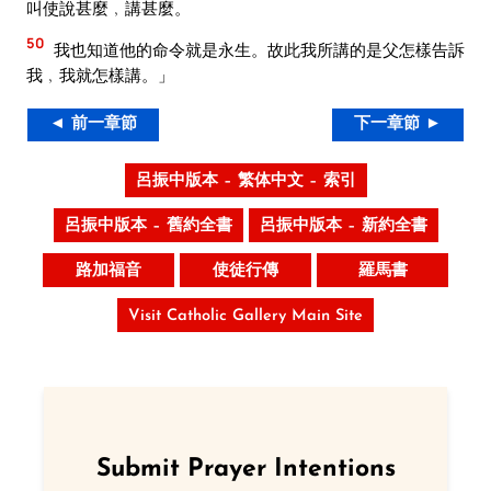
叫使說甚麼﹐講甚麼。
50
我也知道他的命令就是永生。故此我所講的是父怎樣告訴
我﹐我就怎樣講。」
◄ 前一章節
下一章節 ►
呂振中版本 – 繁体中文 – 索引
呂振中版本 – 舊約全書
呂振中版本 – 新約全書
路加福音
使徒行傳
羅馬書
Visit Catholic Gallery Main Site
Submit Prayer Intentions