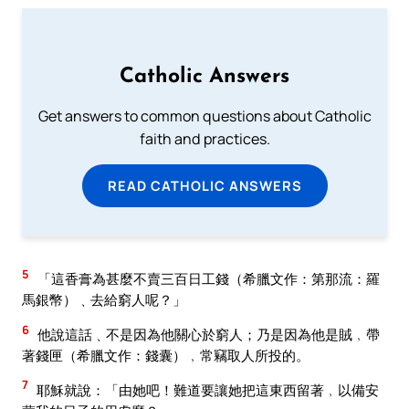
Catholic Answers
Get answers to common questions about Catholic
faith and practices.
READ CATHOLIC ANSWERS
5
「這香膏為甚麼不賣三百日工錢（希臘文作：第那流：羅
馬銀幣）﹑去給窮人呢？」
6
他說這話﹑不是因為他關心於窮人；乃是因為他是賊﹐帶
著錢匣（希臘文作：錢囊）﹐常竊取人所投的。
7
耶穌就說：「由她吧！難道要讓她把這東西留著﹐以備安