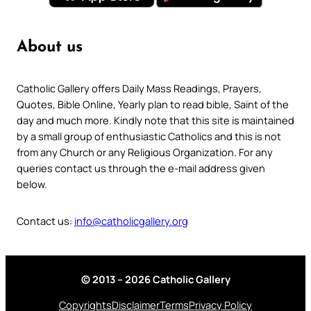
About us
Catholic Gallery offers Daily Mass Readings, Prayers,
Quotes, Bible Online, Yearly plan to read bible, Saint of the
day and much more. Kindly note that this site is maintained
by a small group of enthusiastic Catholics and this is not
from any Church or any Religious Organization. For any
queries contact us through the e-mail address given
below.
Contact us:
info@catholicgallery.org
© 2013 – 2026 Catholic Gallery
Copyrights
Disclaimer
Terms
Privacy Policy