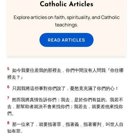
Catholic Articles
Explore articles on faith, spirituality, and Catholic
teachings.
READ ARTICLES
5
如今我要往差我的那裡去﹐你們中間沒有人問我『你住哪
裡去？』
6
只因我將這些事對你們說了﹐憂愁竟充滿了你們的心！
7
然而我將真情告訴你們：我去﹑是於你們有益的。我若不
去﹐那幫助者就決不會來找你們；我若去﹐就要差他來找你
們。
8
那一位來了﹐就要指著罪﹑指著義﹑指著審判﹑叫世人自
知有罪。