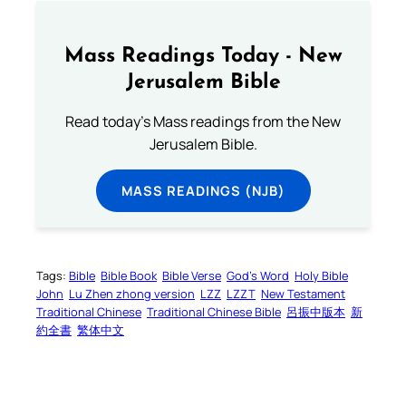
Mass Readings Today - New
Jerusalem Bible
Read today's Mass readings from the New
Jerusalem Bible.
MASS READINGS (NJB)
Tags:
Bible
Bible Book
Bible Verse
God’s Word
Holy Bible
John
Lu Zhen zhong version
LZZ
LZZT
New Testament
Traditional Chinese
Traditional Chinese Bible
呂振中版本
新
約全書
繁体中文