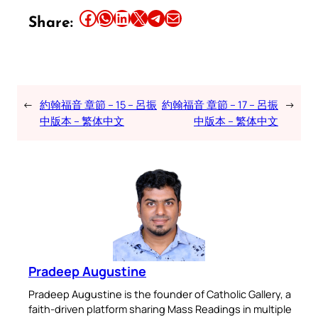
Share this article on Facebook
Share this article on WhatsApp
Share this article on LinkedIn
Share this article on X
Share this article on Telegram
Email this Article
Share:
←
約翰福音 章節 – 15 – 呂振
約翰福音 章節 – 17 – 呂振
→
中版本 – 繁体中文
中版本 – 繁体中文
Pradeep Augustine
Pradeep Augustine is the founder of Catholic Gallery, a
faith-driven platform sharing Mass Readings in multiple