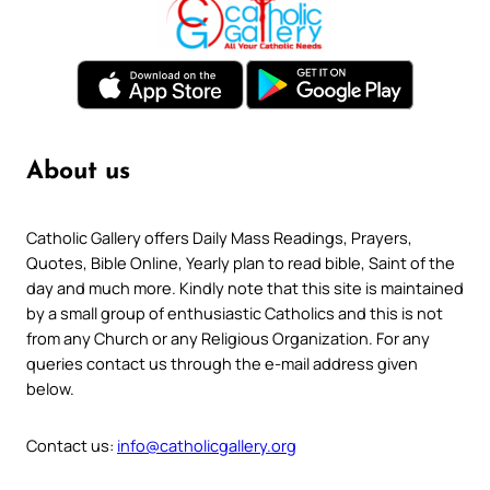
About us
Catholic Gallery offers Daily Mass Readings, Prayers,
Quotes, Bible Online, Yearly plan to read bible, Saint of the
day and much more. Kindly note that this site is maintained
by a small group of enthusiastic Catholics and this is not
from any Church or any Religious Organization. For any
queries contact us through the e-mail address given
below.
Contact us:
info@catholicgallery.org