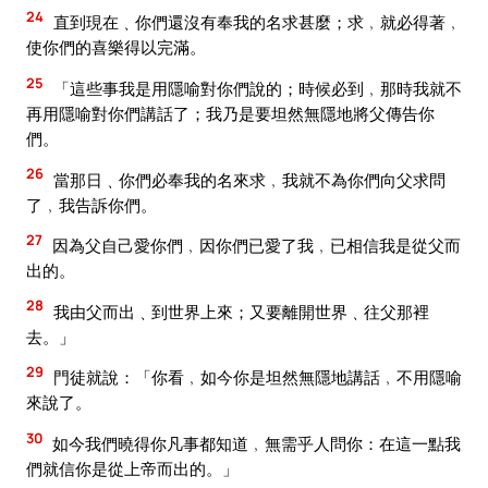
24
直到現在﹑你們還沒有奉我的名求甚麼；求﹐就必得著﹐
使你們的喜樂得以完滿。
25
「這些事我是用隱喻對你們說的；時候必到﹐那時我就不
再用隱喻對你們講話了；我乃是要坦然無隱地將父傳告你
們。
26
當那日﹑你們必奉我的名來求﹐我就不為你們向父求問
了﹐我告訴你們。
27
因為父自己愛你們﹐因你們已愛了我﹐已相信我是從父而
出的。
28
我由父而出﹑到世界上來；又要離開世界﹑往父那裡
去。」
29
門徒就說：「你看﹐如今你是坦然無隱地講話﹐不用隱喻
來說了。
30
如今我們曉得你凡事都知道﹐無需乎人問你：在這一點我
們就信你是從上帝而出的。」