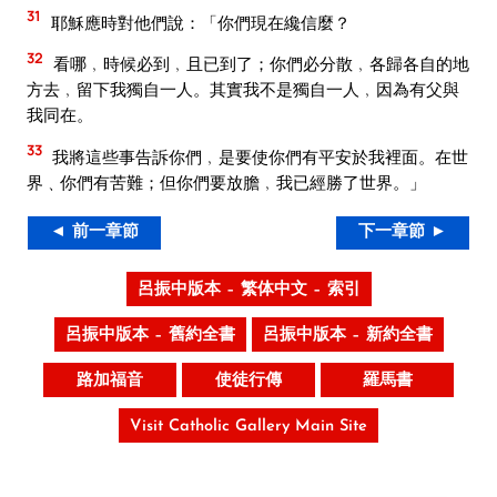
31
耶穌應時對他們說：「你們現在纔信麼？
32
看哪﹐時候必到﹐且已到了；你們必分散﹐各歸各自的地
方去﹐留下我獨自一人。其實我不是獨自一人﹐因為有父與
我同在。
33
我將這些事告訴你們﹐是要使你們有平安於我裡面。在世
界﹑你們有苦難；但你們要放膽﹐我已經勝了世界。」
◄ 前一章節
下一章節 ►
呂振中版本 – 繁体中文 – 索引
呂振中版本 – 舊約全書
呂振中版本 – 新約全書
路加福音
使徒行傳
羅馬書
Visit Catholic Gallery Main Site