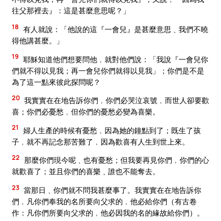
往父那裡去』：這是甚麼意思呢？」
18
有人就說：「他說的這『一會兒』是甚麼意思﹑我們不曉
得他講甚麼。」
19
耶穌知道他們想要問他﹐就對他們說：「我說『一會兒你
們就不得以見我；再一會兒你們就得以見我」；你們是不是
為了這一點來彼此探問呢？
20
我實實在在地告訴你們﹐你們必哭泣哀號﹐而世人卻要歡
喜；你們必憂愁﹐但你們的憂愁必變為喜樂。
21
婦人生產的時候有憂愁﹐因為她的鐘點到了；既生了孩
子﹐就不再記念那苦難了﹐因為歡喜有人生到世上來。
22
那麼你們現今呢﹑也有憂愁；但我要再見你們﹐你們的心
就歡喜了；並且你們的喜樂﹑誰也不能奪去。
23
當那日﹑你們就不問我甚麼事了。我實實在在地告訴你
們﹐凡你們奉我的名所要向父求的﹐他必給你們（有古卷
作：凡你們所要向父求的﹐他必因我的名的緣故給你們）。