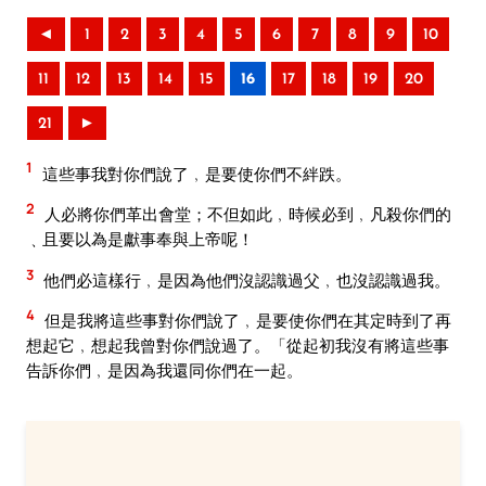
◄
1
2
3
4
5
6
7
8
9
10
11
12
13
14
15
16
17
18
19
20
21
►
1
這些事我對你們說了﹐是要使你們不絆跌。
2
人必將你們革出會堂；不但如此﹐時候必到﹐凡殺你們的
﹑且要以為是獻事奉與上帝呢！
3
他們必這樣行﹐是因為他們沒認識過父﹐也沒認識過我。
4
但是我將這些事對你們說了﹐是要使你們在其定時到了再
想起它﹐想起我曾對你們說過了。「從起初我沒有將這些事
告訴你們﹐是因為我還同你們在一起。