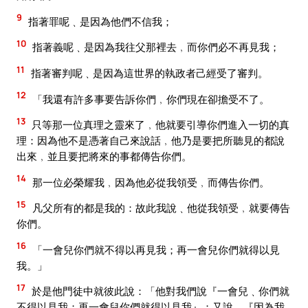
9
指著罪呢﹑是因為他們不信我；
10
指著義呢﹑是因為我往父那裡去﹐而你們必不再見我；
11
指著審判呢﹑是因為這世界的執政者己經受了審判。
12
「我還有許多事要告訴你們﹐你們現在卻擔受不了。
13
只等那一位真理之靈來了﹐他就要引導你們進入一切的真
理：因為他不是憑著自己來說話﹐他乃是要把所聽見的都說
出來﹐並且要把將來的事都傳告你們。
14
那一位必榮耀我﹐因為他必從我領受﹐而傳告你們。
15
凡父所有的都是我的：故此我說﹑他從我領受﹐就要傳告
你們。
16
「一會兒你們就不得以再見我；再一會兒你們就得以見
我。」
17
於是他門徒中就彼此說：「他對我們說『一會兒﹑你們就
不得以見我；再一會兒你們就得以見我』；又說﹐『因為我