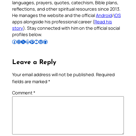
languages, prayers, quotes, catechism, Bible plans,
reflections, and other spiritual resources since 2013.
He manages the website and the official
Android
/
iOS
apps alongside his professional career (
Read his
story
). Stay connected with him on the official social
profiles below.
Follow Pradeep on Facebook
Follow Pradeep on Instagram
Follow Pradeep on X
Follow Pradeep on LinkedIn
Follow Pradeep on Pinterest
Subscribe to Pradeep’s Youtube Channel
Follow Pradeep on WordPress
Follow Pradeep on GitHub
Leave a Reply
Your email address will not be published.
Required
fields are marked
*
Comment
*