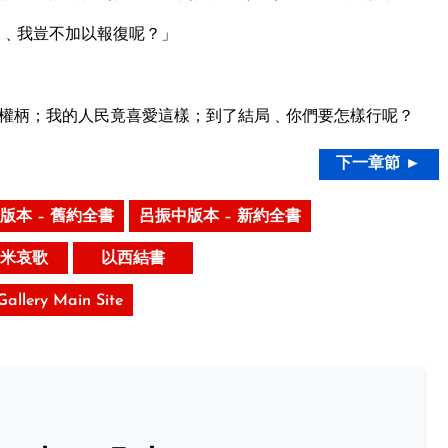
國﹑我豈不加以報復呢？」
權柄；我的人民竟喜愛這樣；到了結局﹑你們要怎樣行呢？
下一章節 ►
版本 – 舊約全書
呂振中版本 – 新約全書
米哀歌
以西結書
 Gallery Main Site