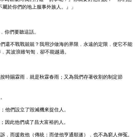
不屬於你們的地上服事外族人。』」
﹐你們要聽這話。
們還不戰戰兢兢？我用沙做海的界限﹐永遠的定限﹐使它不能
勝﹐其波浪雖匉訇﹐卻不能越過。
按時賜霖雨﹐就是秋霖春雨；又為我們存著收割的制定節
利。
；他們設立了毀滅機來捉住人。
；因此他們成了昌大富裕的人。
訴﹐而援救他（傳統：而使他亨通順遂）﹐也不為窮人伸冤。