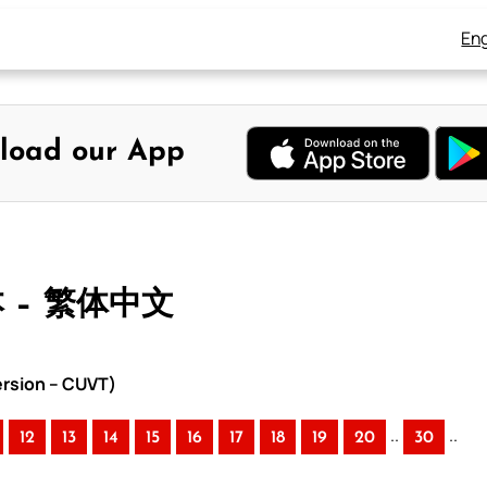
Eng
load our App
本 – 繁体中文
rsion – CUVT)
..
..
12
13
14
15
16
17
18
19
20
30