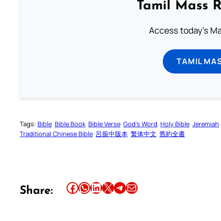
Tamil Mass 
Access today's Mas
TAMIL MA
Tags:
Bible
Bible Book
Bible Verse
God’s Word
Holy Bible
Jeremiah
Traditional Chinese Bible
呂振中版本
繁体中文
舊約全書
Share this article on Facebook
Share this article on WhatsApp
Share this article on LinkedIn
Share this article on X
Share this article on Telegram
Email this Article
Share: