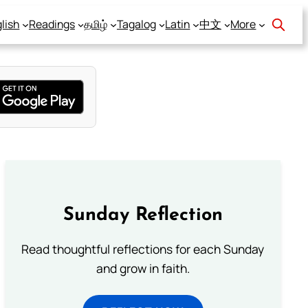
lish
Readings
தமிழ்
Tagalog
Latin
中文
More
Sunday Reflection
Read thoughtful reflections for each Sunday
and grow in faith.