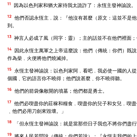
11
因為以色列家和猶大家待我太詭詐了：永恆主發神諭說。
12
他們否認永恆主﹐說：『他沒有甚麼（原文：這並不是他
到。
13
神言人必成了風（同字：靈）；主的話並不在他們裡面；
14
因此永恆主萬軍之上帝這麼說：他們（傳統：你們）既說
作為柴﹐火便將他們燒滅掉。
15
永恆主發神諭說：以色列家阿﹐看吧﹐我必使一國的人從
個國﹑它的語言你不曉得；他們說甚麼﹑你不曉得聽。
16
他們的箭袋像敞開的墳墓；他們都是勇士。
17
他們必喫盡你的莊稼和糧食﹐喫盡你的兒子和女兒﹐喫盡
﹑他們必用刀劍來毀壞。」
18
「但永恆主發神諭說：就是當那些日子我也不將你們盡行
19
將來人民若問說（傳統：你們若說）：『永恆主我們的上