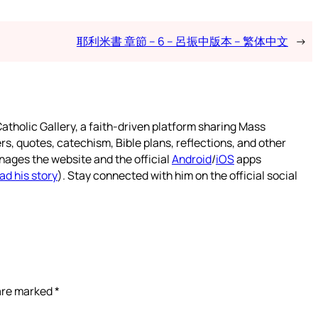
耶利米書 章節 – 6 – 呂振中版本 – 繁体中文
→
atholic Gallery, a faith-driven platform sharing Mass
rs, quotes, catechism, Bible plans, reflections, and other
nages the website and the official
Android
/
iOS
apps
ad his story
). Stay connected with him on the official social
 are marked
*