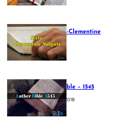
The Sixto-Clementine
Vulgate
July 12, 2025
Luther Bible – 1545
October 17, 2018