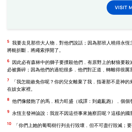
VISIT 
5
我要去見那些大人物﹐對他們說話；因為那班人曉得永恆
將軛折斷﹐將繩索掙開了。
6
因此必有森林中的獅子要撲殺他們﹐有原野上的豺狼要殺
必被撕碎；因為他們的過犯很多﹐他們對正道﹑轉離得很厲
7
「我怎能赦免你呢？你的兒女離棄了我﹐指著那不是神的
在妓女家裡。
8
他們像餧飽了的馬﹐精力旺盛（或譯：到處亂跑）﹐個個
9
永恆主發神諭說：我豈不因這些事來施察罰呢？這樣的國
10
「你們上她的葡萄樹行列去行毀壞﹐但不可盡行毀滅；要