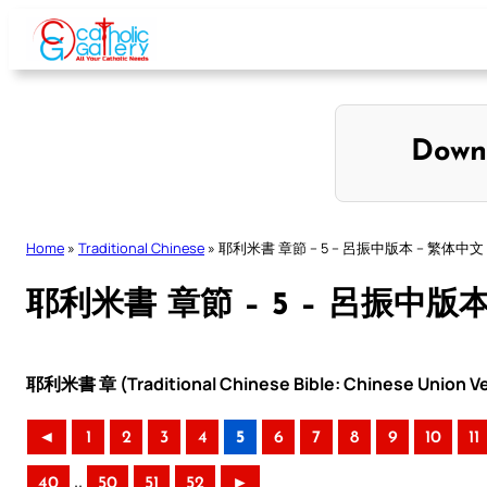
Skip
to
content
Down
Home
»
Traditional Chinese
»
耶利米書 章節 – 5 – 呂振中版本 – 繁体中文
耶利米書 章節 – 5 – 呂振中版
耶利米書 章 (Traditional Chinese Bible: Chinese Union Ve
◄
1
2
3
4
5
6
7
8
9
10
11
..
40
50
51
52
►