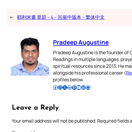
←
耶利米書 章節 – 4 – 呂振中版本 – 繁体中文
Pradeep Augustine
Pradeep Augustine is the founder of C
Readings in multiple languages, praye
spiritual resources since 2013. He ma
alongside his professional career (
Re
profiles below.
Follow Pradeep on Facebook
Follow Pradeep on Instagram
Follow Pradeep on X
Follow Pradeep on LinkedIn
Follow Pradeep on Pinterest
Subscribe to Pradeep’s Youtube Channel
Follow Pradeep on WordPress
Follow Pradeep on GitHub
Leave a Reply
Your email address will not be published.
Required fields