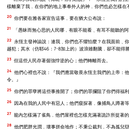
樣離棄了我﹐在你們的地上事奉外人的神﹐你們也必怎樣在
20
你們要在雅各家宣告這事﹐要在猶大公布說：
21
「愚昧而無心思的人民哪﹐有眼不能看﹑有耳不能聽的阿
22
永恆主發神諭說：連我﹑你們也不懼怕麼？在我面前﹑你
越犯；其水（仿耶46：7-8加上的）波浪雖翻騰﹐卻不能得
23
但這些人民存著倔強悖逆的心；他們轉離而去。
24
他們心裡也不說：『我們應當敬畏永恆主我們的上帝：他
令。』
25
你們的罪孽將這些事推開了；你們的罪攔阻了你們得福
26
因為在我的人民中有惡人；他們窺探著﹐像捕鳥人蹲著等
27
籠內怎樣滿了雀鳥﹐他們屋裡也怎樣充滿著詭詐所捉著的
28
他們肥胖光潤﹐壞事拼命地作；不秉公裁判﹐不為孤兒辯