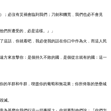
）；必沒有災禍會臨到我們；刀劍和饑荒﹑我們也必不會見
他們所遭受的﹑必是這樣。』」
了這話﹐你就看吧﹐我必使我的話在你口中作為火﹐而這人民
遠方來攻擊你：是個持久不敗的國﹐是個從古就有的國：這一
你的羊群和牛群﹐喫盡你的葡萄和無花果；你所倚靠的堡壘城
毀滅。
帝為甚麼向我們行這一切事呢？』你就要對他們說：『你們怎