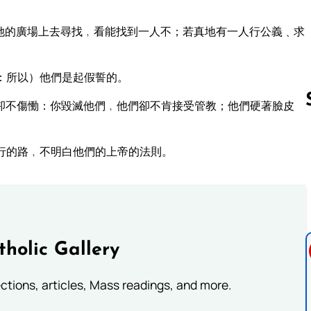
她的廣場上去尋找﹐看能找到一人不；若真地有一人行公義﹑求
：所以）他們是起假誓的。
卻不傷慟：你毀滅他們﹐他們卻不肯接受管教；他們硬著臉皮
行的路﹐不明白他們的上帝的法則。
Follow us 
tholic Gallery
lections, articles, Mass readings, and more.