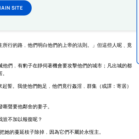
MAIN SITE
主所行的路﹐他們明白他們的上帝的法則。」但這些人呢﹑竟
滅他們﹐有豹子在靜伺著機會要攻擊他們的城市；凡出城的都
害。
來起誓。我使他們飽足﹐他們竟行姦淫﹐群集（或譯：寄居）
發嘶聲要他鄰舍的妻子。
我豈不加以報復呢？
把她的蔓延枝子除掉﹐因為它們不屬於永恆主。