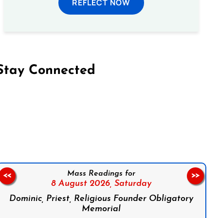
REFLECT NOW
Stay Connected
on Facebook
Follow us on Instagram
Follow us on X
Subscribe to our YouTube Channel
Follow us on WhatsApp
Mass Readings for
<<
>>
8 August 2026,
Saturday
Dominic, Priest, Religious Founder Obligatory
Memorial