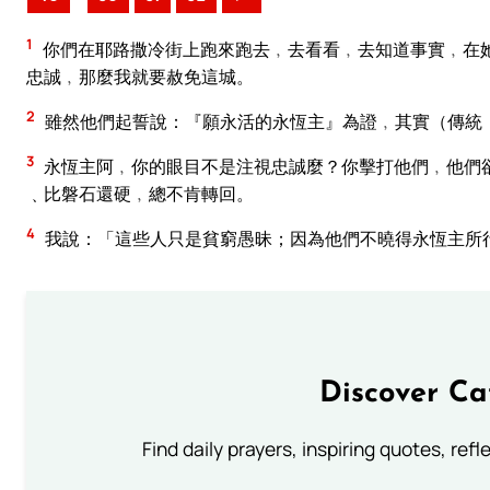
1
你們在耶路撒冷街上跑來跑去﹐去看看﹐去知道事實﹐在
忠誠﹐那麼我就要赦免這城。
2
雖然他們起誓說：『願永活的永恆主』為證﹐其實（傳統
3
永恆主阿﹐你的眼目不是注視忠誠麼？你擊打他們﹐他們
﹑比磐石還硬﹐總不肯轉回。
4
我說：「這些人只是貧窮愚昧；因為他們不曉得永恆主所
Discover Ca
Find daily prayers, inspiring quotes, ref