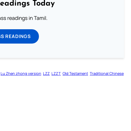
Readings Today
s readings in Tamil.
SS READINGS
Lu Zhen zhong version
LZZ
LZZT
Old Testament
Traditional Chinese