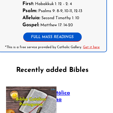
First:
Habakkuk 1: 12 - 2: 4
Psalm:
Psalms 9: 8-9, 10-11, 12-13
Alleluia:
Second Timothy 1: 10
Gospel:
Matthew 17: 14-20
FULL MASS READINGS
*This is a free service provided by Catholic Gallery.
Get it here
Recently added Bibles
Bíblia Católica
Portuguesa
July 16, 2025