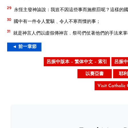
29
永恆主發神諭說：我豈不因這些事而施察罰呢？這樣的
30
國中有一件令人驚駭﹑令人不寒而慄的事；
31
就是神言人們以虛假傳神言﹐祭司們仗著他們的手法來掌
◄ 前一章節
呂振中版本 – 繁体中文 – 索引
呂振中
以賽亞書
耶利
Visit Catholic