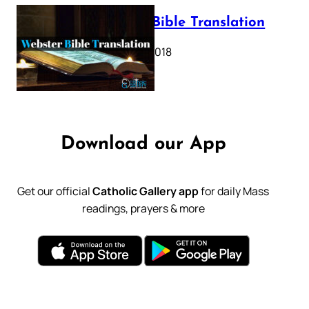
Webster Bible Translation
October 11, 2018
Download our App
Get our official
Catholic Gallery app
for daily Mass
readings, prayers & more