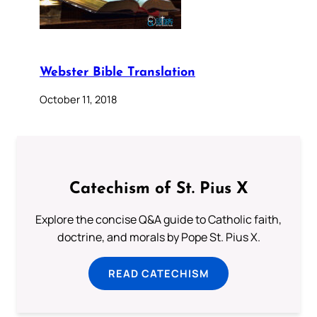
Webster Bible Translation
October 11, 2018
Catechism of St. Pius X
Explore the concise Q&A guide to Catholic faith,
doctrine, and morals by Pope St. Pius X.
READ CATECHISM