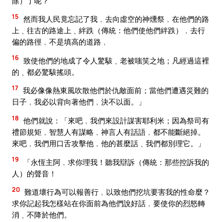
除）了呢？
15
然而我人民竟忘記了我﹐去向虛空的神燻祭﹐在他們的路
上﹑往古的路途上﹑絆跌（傳統：他們使他們絆跌）﹐去行
偏的路徑﹐不是填高的道路﹐
16
致使他們的地成了令人驚駭﹑老被嗤笑之地；凡經過這裡
的﹑都必驚駭搖頭。
17
我必像像熱東風吹散他們於仇敵面前；當他們遭遇災難的
日子﹐我必以背向著他們﹐決不以面。」
18
他們就說：「來吧﹐我們來設計謀害耶利米；因為祭司有
禮節規矩﹐智慧人有謀略﹐神言人有話語﹐都不能斷絕掉。
來吧﹐我們用口舌攻擊他﹐他的甚麼話﹑我們都別理它。」
19
「永恆主阿﹐求你理我！聽我辯訴（傳統：那些控訴我的
人）的聲音！
20
難道壞行為可以報善行﹐以致他們挖坑要害我的性命麼？
求你記起我怎樣站在你面前為他們說好話﹐要使你的烈怒轉
消﹑不降於他們。