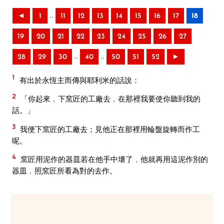
..
◄
1
11
12
13
14
15
16
17
18
19
20
21
22
23
24
25
26
27
..
..
28
29
30
40
50
51
52
►
1
有出於永恆主而傳與耶利米的話說：
2
「你起來﹐下窯匠的工廠去﹐在那裡我要使你聽到我的
話。」
3
我便下窯匠的工廠去；見他正在那裡用輪盤旋轉而作工
呢。
4
窯匠用泥作的器皿若在他手中壞了﹐他就再用這泥作別的
器皿﹐照窯匠所看為對的去作。