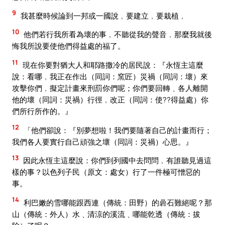
9
我甚麼時候論到一邦或一國說﹐要建立﹐要栽植﹐
10
他們若行我所看為壞的事﹐不聽從我的聲音﹐那麼我就後
悔我所說要使他們得益處的福了。
11
現在你要對猶大人和耶路撒冷的居民說：『永恆主這麼
說：看哪﹐我正在作出（同詞：窯匠）災禍（同詞：壞）來
攻擊你們﹐擬定計畫來刑罰你們呢；你們要回轉﹑各人離開
他的壞（同詞：災禍）行徑﹐改正（同詞：使??得益處）你
們所行所作的。』
12
「他們卻說：『別夢想啦！我們要隨著自己的計畫而行；
我們各人要實行自己頑強之壞（同詞：災禍）心思。』
13
因此永恆主這麼說：你們到列國中去問問﹐有誰聽見過這
樣的事？以色列子民（原文：處女）行了一件極可憎惡的
事。
14
利巴嫩的雪哪能跟西連（傳統：田野）的碞石難絕呢？那
山（傳統：外人）水﹑清涼的溪流﹑哪能乾透（傳統：拔