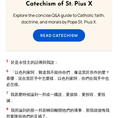
Catechism of St. Pius X
Explore the concise Q&A guide to Catholic faith,
doctrine, and morals by Pope St. Pius X.
READ CATECHISM
5
於是永恆主的話傳與我說：
6
「以色列家阿﹐難道我不能待你們﹑像這窯匠所作的麼？
看哪﹐泥在窯匠手中怎麼樣﹐以色列家阿﹐你們在我手中也
必怎樣。
7
我甚麼時候論到一邦或一國說﹐要拔除﹐要拆毀﹐要毀
滅﹐
8
我所論到的那一邦若轉回離開他們的壞事﹐那我就後悔我
想要降與他們的災禍了。