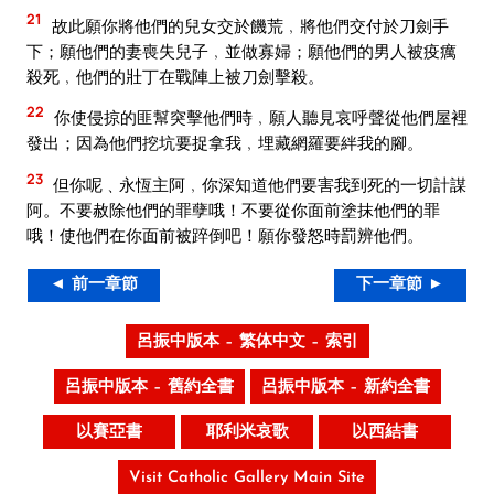
21
故此願你將他們的兒女交於饑荒﹐將他們交付於刀劍手
下；願他們的妻喪失兒子﹐並做寡婦；願他們的男人被疫癘
殺死﹐他們的壯丁在戰陣上被刀劍擊殺。
22
你使侵掠的匪幫突擊他們時﹐願人聽見哀呼聲從他們屋裡
發出；因為他們挖坑要捉拿我﹐埋藏網羅要絆我的腳。
23
但你呢﹑永恆主阿﹐你深知道他們要害我到死的一切計謀
阿。不要赦除他們的罪孽哦！不要從你面前塗抹他們的罪
哦！使他們在你面前被踤倒吧！願你發怒時罰辨他們。
◄ 前一章節
下一章節 ►
呂振中版本 – 繁体中文 – 索引
呂振中版本 – 舊約全書
呂振中版本 – 新約全書
以賽亞書
耶利米哀歌
以西結書
Visit Catholic Gallery Main Site