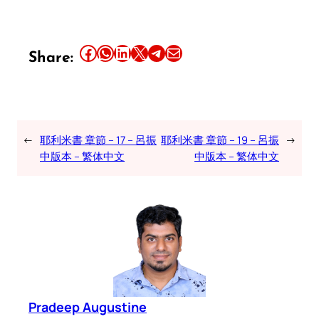
Share this article on Facebook
Share this article on WhatsApp
Share this article on LinkedIn
Share this article on X
Share this article on Telegram
Email this Article
Share:
←
耶利米書 章節 – 17 – 呂振
耶利米書 章節 – 19 – 呂振
→
中版本 – 繁体中文
中版本 – 繁体中文
Pradeep Augustine