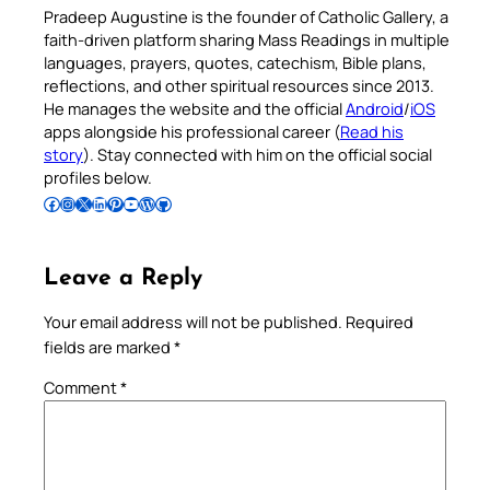
Pradeep Augustine is the founder of Catholic Gallery, a
faith-driven platform sharing Mass Readings in multiple
languages, prayers, quotes, catechism, Bible plans,
reflections, and other spiritual resources since 2013.
He manages the website and the official
Android
/
iOS
apps alongside his professional career (
Read his
story
). Stay connected with him on the official social
profiles below.
Follow Pradeep on Facebook
Follow Pradeep on Instagram
Follow Pradeep on X
Follow Pradeep on LinkedIn
Follow Pradeep on Pinterest
Subscribe to Pradeep’s Youtube Channel
Follow Pradeep on WordPress
Follow Pradeep on GitHub
Leave a Reply
Your email address will not be published.
Required
fields are marked
*
Comment
*