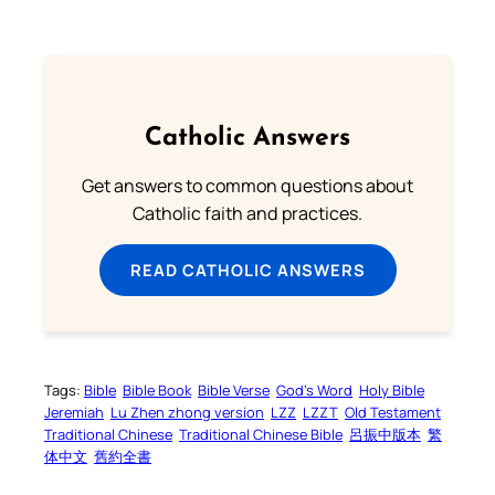
Catholic Answers
Get answers to common questions about
Catholic faith and practices.
READ CATHOLIC ANSWERS
Tags:
Bible
Bible Book
Bible Verse
God’s Word
Holy Bible
Jeremiah
Lu Zhen zhong version
LZZ
LZZT
Old Testament
Traditional Chinese
Traditional Chinese Bible
呂振中版本
繁
体中文
舊約全書