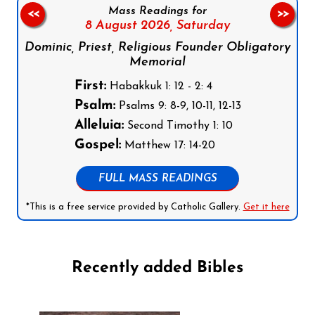
Mass Readings for
<<
>>
8 August 2026,
Saturday
Dominic, Priest, Religious Founder Obligatory
Memorial
First:
Habakkuk 1: 12 - 2: 4
Psalm:
Psalms 9: 8-9, 10-11, 12-13
Alleluia:
Second Timothy 1: 10
Gospel:
Matthew 17: 14-20
FULL MASS READINGS
*This is a free service provided by Catholic Gallery.
Get it here
Recently added Bibles