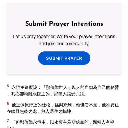
Submit Prayer Intentions
Let us pray together. Write your prayer intentions
and join our community.
SUBMIT PRAYER
5
永恆主這麼說：「那倚靠世人﹑以人的血肉為自己的膀臂
﹑其心卻轉離永恆主的﹑那種人該受咒詛。
6
他正像原野上的杜松﹐福樂來到﹐他也看不見﹐他卻要住
在曠野焦乾之處﹐無人居住之鹹地。
7
「但那倚靠永恆主﹑以永恆主為所信靠的﹑那種人有福