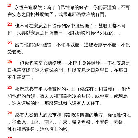
21
永恆主這麼說：為了自己性命的緣故﹑你們要謹慎﹐不可
在安息之日挑甚麼擔子﹐或帶進耶路撒冷的各門。
22
也不可在安息之日從你們家中挑出擔子；甚麼工都不可
作﹐只要以安息之日為聖日﹐照我所吩咐你們列祖的。』
23
然而他們卻不聽從﹐不傾耳以聽﹐逕硬著脖子不聽﹐不接
受管教。
24
「但你們若留心聽從我──永恆主發神諭說──不在安息之
日挑甚麼擔子進入這城的門﹐只以安息之日為聖日﹐在那日
不作甚麼工﹐
25
那麼就必有坐大衛寶座的列王（傳統有：和貴族）﹐他們
和他們的首領﹑猶大人和耶路撒冷的居民﹑或坐車﹑或騎馬
﹑進入這城的門﹐那麼這城就永遠有人居住了。
26
必有人從猶大的城市和耶路撒冷四圍的地方﹑從便雅憫地
﹑從低原﹑山地﹑南地﹑而來﹐帶著燔祭﹑平安祭﹑素祭﹑
乳香和感謝祭﹐進永恆主的殿。