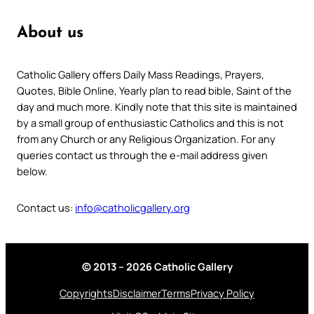
About us
Catholic Gallery offers Daily Mass Readings, Prayers,
Quotes, Bible Online, Yearly plan to read bible, Saint of the
day and much more. Kindly note that this site is maintained
by a small group of enthusiastic Catholics and this is not
from any Church or any Religious Organization. For any
queries contact us through the e-mail address given
below.
Contact us:
info@catholicgallery.org
© 2013 – 2026 Catholic Gallery
Copyrights
Disclaimer
Terms
Privacy Policy