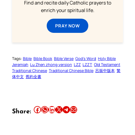
Find and recite daily Catholic prayers to
enrich your spiritual life.
PRAY NOW
Tags:
Bible
Bible Book
Bible Verse
God’s Word
Holy Bible
Jeremiah
Lu Zhen zhong version
LZZ
LZZT
Old Testament
Traditional Chinese
Traditional Chinese Bible
呂振中版本
繁
体中文
舊約全書
Share this article on Facebook
Share this article on WhatsApp
Share this article on LinkedIn
Share this article on X
Share this article on Telegram
Email this Article
Share: