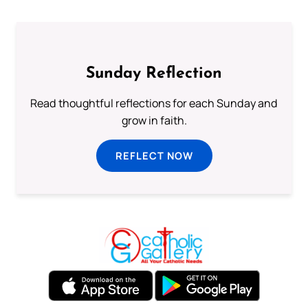
Sunday Reflection
Read thoughtful reflections for each Sunday and
grow in faith.
REFLECT NOW