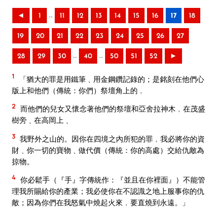
..
◄
1
11
12
13
14
15
16
17
18
19
20
21
22
23
24
25
26
27
..
..
28
29
30
40
50
51
52
►
1
「猶大的罪是用鐵筆﹑用金鋼鑽記錄的；是銘刻在他們心
版上和他們（傳統：你們）祭壇角上的﹐
2
而他們的兒女又懷念著他們的祭壇和亞舍拉神木﹐在茂盛
樹旁﹑在高岡上﹑
3
我野外之山的。因你在四境之內所犯的罪﹐我必將你的資
財﹑你一切的寶物﹑做代價（傳統：你的高處）交給仇敵為
掠物。
4
你必鬆手（『手』字傳統作：『並且在你裡面』）不能管
理我所賜給你的產業；我必使你在不認識之地上服事你的仇
敵；因為你們在我怒氣中燒起火來﹐要直燒到永遠。」