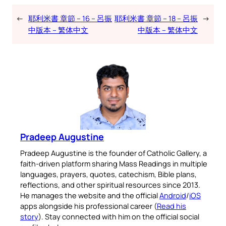
←
耶利米書 章節 – 16 – 呂振
耶利米書 章節 – 18 – 呂振
→
中版本 – 繁体中文
中版本 – 繁体中文
Pradeep Augustine
Pradeep Augustine is the founder of Catholic Gallery, a
faith-driven platform sharing Mass Readings in multiple
languages, prayers, quotes, catechism, Bible plans,
reflections, and other spiritual resources since 2013.
He manages the website and the official
Android
/
iOS
apps alongside his professional career (
Read his
story
). Stay connected with him on the official social