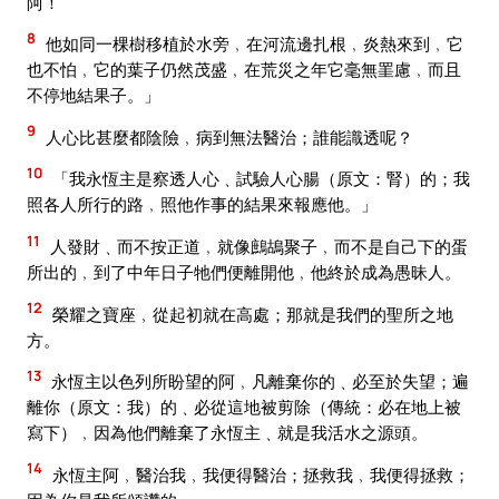
阿！
8
他如同一棵樹移植於水旁﹐在河流邊扎根﹐炎熱來到﹐它
也不怕﹐它的葉子仍然茂盛﹐在荒災之年它毫無罣慮﹐而且
不停地結果子。」
9
人心比甚麼都陰險﹐病到無法醫治；誰能識透呢？
10
「我永恆主是察透人心﹑試驗人心腸（原文：腎）的；我
照各人所行的路﹐照他作事的結果來報應他。」
11
人發財﹑而不按正道﹐就像鷓鴣聚子﹐而不是自己下的蛋
所出的﹐到了中年日子牠們便離開他﹐他終於成為愚昧人。
12
榮耀之寶座﹐從起初就在高處；那就是我們的聖所之地
方。
13
永恆主以色列所盼望的阿﹐凡離棄你的﹑必至於失望；遍
離你（原文：我）的﹑必從這地被剪除（傳統：必在地上被
寫下）﹐因為他們離棄了永恆主﹑就是我活水之源頭。
14
永恆主阿﹐醫治我﹐我便得醫治；拯救我﹐我便得拯救；