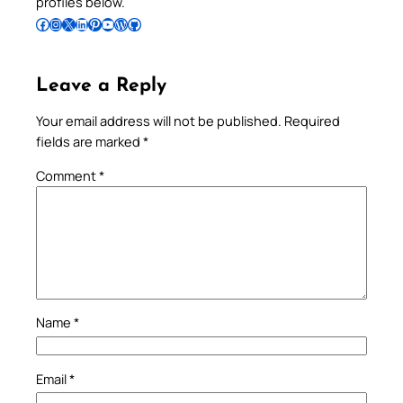
profiles below.
Follow Pradeep on Facebook
Follow Pradeep on Instagram
Follow Pradeep on X
Follow Pradeep on LinkedIn
Follow Pradeep on Pinterest
Subscribe to Pradeep’s Youtube Channel
Follow Pradeep on WordPress
Follow Pradeep on GitHub
Leave a Reply
Your email address will not be published.
Required
fields are marked
*
Comment
*
Name
*
Email
*