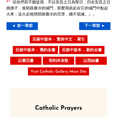
27
但你們若不聽從我﹐不以安息之日為聖日﹐仍在安息之日
挑擔子﹐進耶路撒冷的城門﹐那麼我就必在它的城門中點起
火來；這火必燒燬耶路撒冷的宮堡﹐總不熄滅。』」
◄ 前一章節
下一章節 ►
呂振中版本 – 繁体中文 – 索引
呂振中版本 – 舊約全書
呂振中版本 – 新約全書
以賽亞書
耶利米哀歌
以西結書
Visit Catholic Gallery Main Site
Catholic Prayers