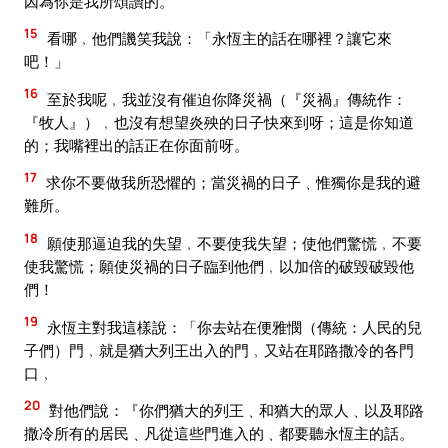
因為你是我所頌讚的。
15
看哪﹐他們譏笑我說：「永恆主的話在哪裡？讓它來
吧！」
16
至於我呢﹐我並沒有催迫你降災禍（『災禍』傳統作：
『牧人』）﹐也沒有想望炎殃的日子快來到呀；這是你知道
的；我嘴裡出的話正在你面前呀。
17
求你不要做我所恐懼的；當災禍的日子﹑惟獨你是我的避
難所。
18
願使那逼迫我的失望﹐不要使我失望；使他們驚慌﹐不要
使我驚慌；願使災禍的日子臨到他們﹐以加倍的破毀破毀他
們！
19
永恆主對我這樣說：「你去站在便雅憫（傳統：人民的兒
子們）門﹐就是猶大列王出入的門﹐又站在耶路撒冷的各門
口﹐
20
對他們說：『你們猶大的列王﹑和猶大的眾人﹑以及耶路
撒冷所有的居民﹑凡從這些門進入的﹑都要聽永恆主的話。