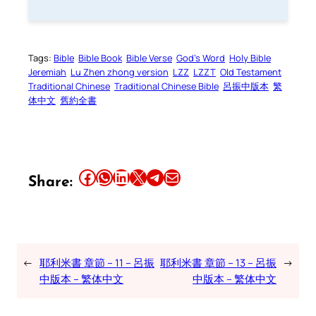
Tags:
Bible
Bible Book
Bible Verse
God’s Word
Holy Bible
Jeremiah
Lu Zhen zhong version
LZZ
LZZT
Old Testament
Traditional Chinese
Traditional Chinese Bible
呂振中版本
繁
体中文
舊約全書
Share this article on Facebook
Share this article on WhatsApp
Share this article on LinkedIn
Share this article on X
Share this article on Telegram
Email this Article
Share:
←
耶利米書 章節 – 11 – 呂振
耶利米書 章節 – 13 – 呂振
→
中版本 – 繁体中文
中版本 – 繁体中文