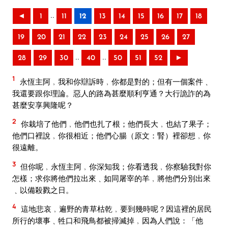
..
◄
1
11
12
13
14
15
16
17
18
19
20
21
22
23
24
25
26
27
..
..
28
29
30
40
50
51
52
►
1
永恆主阿﹐我和你辯訴時﹐你都是對的；但有一個案件﹑
我還要跟你理論。惡人的路為甚麼順利亨通？大行詭詐的為
甚麼安享興隆呢？
2
你栽培了他們﹐他們也扎了根；他們長大﹐也結了果子；
他們口裡說﹐你很相近；他們心腸（原文：腎）裡卻想﹐你
很遠離。
3
但你呢﹐永恆主阿﹐你深知我；你看透我﹐你察驗我對你
怎樣；求你將他們拉出來﹑如同屠宰的羊﹐將他們分別出來
﹑以備殺戮之日。
4
這地悲哀﹐遍野的青草枯乾﹐要到幾時呢？因這裡的居民
所行的壞事﹑牲口和飛鳥都被掃滅掉﹐因為人們說：「他