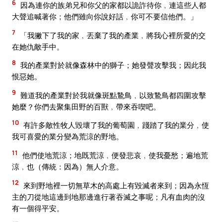
6
因為連你的族弟兄和你父的家都以詭詐待你﹐連這些人都
大聲追喊著你；他們雖向你說好話﹐你可不要信他們。」
7
「我撇下了我的家﹐丟棄了我的產業﹐將我心裡所愛的交
在她仇敵手中。
8
我的產業對於就像森林中的獅子；她發聲攻擊我；因此我
恨惡她。
9
難道我的產業對於我就像斑點鷙鳥﹐以致鷙鳥都四圍攻擊
她麼？你們去聚集田野的百獸﹐帶來吞喫吧。
10
有許多敵性牧人毀壞了我的葡萄園﹐踐踏了我的業分﹐使
我可喜愛的業分變為荒涼的野地。
11
他們使地荒涼；地既荒涼﹐便發悲哀﹐使我憂愁；遍地荒
涼﹐也（傳統：因為）無人介意。
12
來到野地裡一切無草木的高處上有毀滅者來到；因為永恆
主的刀從地這邊到地那邊進行著吞滅之事呢；凡有血肉的沒
有一個得平安。