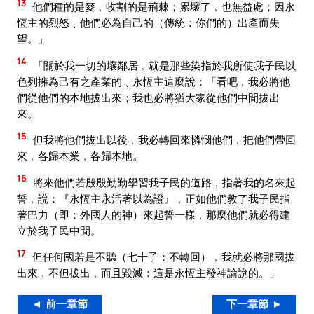
13
他們種的是麥﹐收割的是荊棘；累壞了﹐也無益處；因永
恆主的烈怒﹑他們必為自己的（傳統：你們的）出產而失
望。」
14
「關於我一切的壞鄰居﹐就是那些染指於我所使我子民以
色列擁為己有之產業的﹑永恆主這麼說：「看吧﹐我必將他
們從他們的本地拔出來；我也必將猶大家從他們中間拔出
來。
15
但我將他們拔出以後﹐我必轉回來憐憫他們﹐把他們帶回
來﹐各歸本業﹐各歸本地。
16
將來他們若殷殷勤勤學習我子民的道路﹐指著我的名來起
誓﹐說：『永恆主永活著以為證』﹐正如他們教了我子民指
著巴力（即：外國人的神）來起誓一樣﹐那麼他們就必得建
立於我子民中間。
17
但任何國若是不聽（七十子：不轉回）﹐我就必將那國拔
出來﹐不但拔出﹐而且毀滅：這是永恆主發神諭說的。」
◄ 前一章節
下一章節 ►