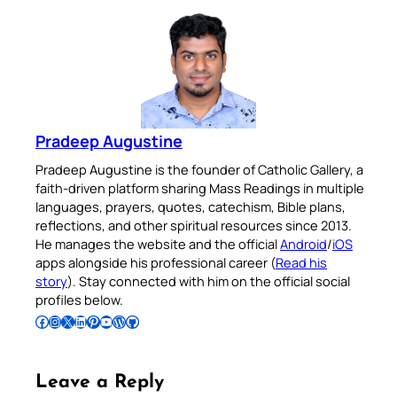
Pradeep Augustine
Pradeep Augustine is the founder of Catholic Gallery, a
faith-driven platform sharing Mass Readings in multiple
languages, prayers, quotes, catechism, Bible plans,
reflections, and other spiritual resources since 2013.
He manages the website and the official
Android
/
iOS
apps alongside his professional career (
Read his
story
). Stay connected with him on the official social
profiles below.
Follow Pradeep on Facebook
Follow Pradeep on Instagram
Follow Pradeep on X
Follow Pradeep on LinkedIn
Follow Pradeep on Pinterest
Subscribe to Pradeep’s Youtube Channel
Follow Pradeep on WordPress
Follow Pradeep on GitHub
Leave a Reply