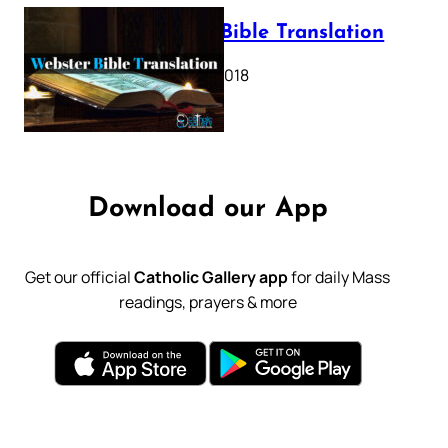
Webster Bible Translation
October 11, 2018
Download our App
Get our official
Catholic Gallery app
for daily Mass
readings, prayers & more