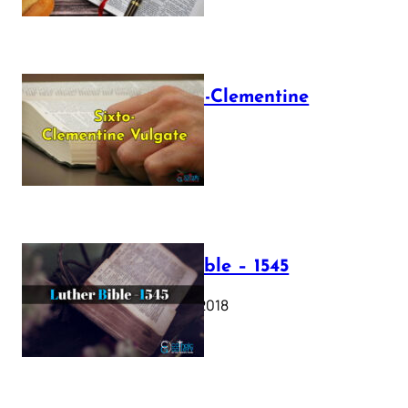
The Sixto-Clementine
Vulgate
July 12, 2025
Luther Bible – 1545
October 17, 2018