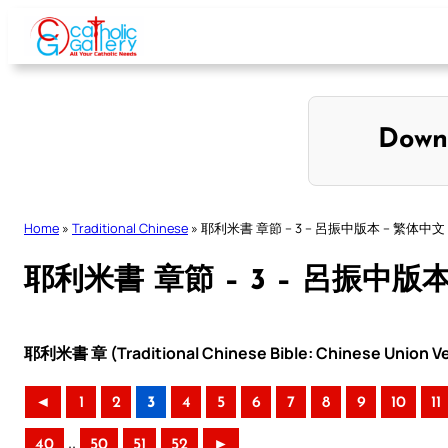
Skip
to
content
Down
Home
»
Traditional Chinese
»
耶利米書 章節 – 3 – 呂振中版本 – 繁体中文
耶利米書 章節 – 3 – 呂振中版
耶利米書 章 (Traditional Chinese Bible: Chinese Union Ve
◄
1
2
3
4
5
6
7
8
9
10
11
..
40
50
51
52
►