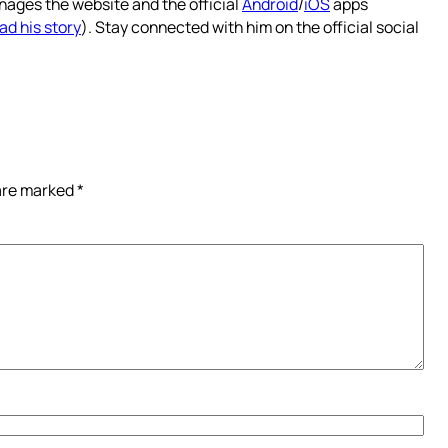
nages the website and the official
Android
/
iOS
apps
ad his story
). Stay connected with him on the official social
 are marked
*