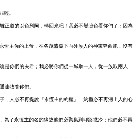
罪輕。
離正道的以色列阿﹐轉回來吧！我必不變臉色看你們了：因為
永恆主你的上帝﹐在各茂盛樹下向外族人的神東奔西跑﹐沒有
纔是你們的夫君；我必將你們從一城取一人﹐從一族取兩人﹐
通達牧養你們。
子﹑人必不再提說『永恆主的約櫃』；約櫃必不再湧上人的心
﹐為了永恆主的名的緣故他們必聚集到耶路撒冷；他們必不再