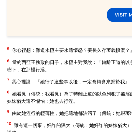
VISIT 
5
你心裡想：難道永恆主要永遠懷怒？要長久存著義憤麼？
6
當約西亞王執政的日子﹐永恆主對我說：「轉離正道的以
樹下﹐在那裡行淫。
7
我心裡說：『她行了這些事以後﹐一定會轉會來歸於我』
8
她看見（傳統：我看見）為了轉離正道的以色列犯了姦淫
妹妹猶大還不懼怕；她也去行淫。
9
由於她淫行的輕薄性﹐她把這地都沾污了（傳統：她跟著
10
雖有這一切事﹐奸詐的猶大（傳統：她奸詐的妹妹猶大）