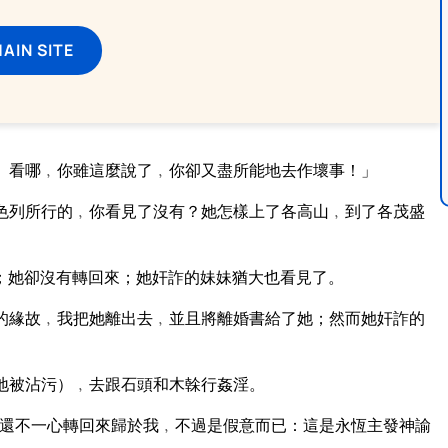
MAIN SITE
』看哪﹐你雖這麼說了﹐你卻又盡所能地去作壞事！」
色列所行的﹐你看見了沒有？她怎樣上了各高山﹐到了各茂盛
；她卻沒有轉回來；她奸詐的妹妹猶大也看見了。
的緣故﹐我把她離出去﹐並且將離婚書給了她；然而她奸詐的
地被沾污）﹐去跟石頭和木榦行姦淫。
還不一心轉回來歸於我﹐不過是假意而已：這是永恆主發神諭