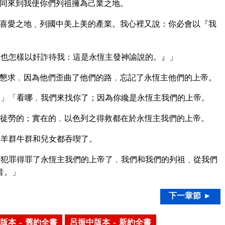
同來到我使你們列祖擁為己業之地。
喜愛之地﹑列國中美上美的產業。我心裡又說：你必會以『我
也怎樣以奸詐待我：這是永恆主發神諭說的。』」
懇求﹐因為他們歪曲了他們的路﹐忘記了永恆主他們的上帝。
」「看哪﹐我們來找你了；因為你纔是永恆主我們的上帝。
徒勞的；實在的﹐以色列之得救都在於永恆主我們的上帝。
的羊群牛群和兒女都吞喫了。
犯罪得罪了永恆主我們的上帝了﹐我們和我們的列祖﹑從我們
音。」
下一章節 ►
版本 – 舊約全書
呂振中版本 – 新約全書