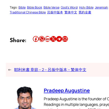
Tags:
Bible
Bible Book
Bible Verse
God’s Word
Holy Bible
Jeremiah
Traditional Chinese Bible
呂振中版本
繁体中文
舊約全書
Share this article on Facebook
Share this article on WhatsApp
Share this article on LinkedIn
Share this article on X
Share this article on Telegram
Email this Article
Share:
←
耶利米書 章節 – 2 – 呂振中版本 – 繁体中文
Pradeep Augustine
Pradeep Augustine is the founder of C
Readings in multiple languages, praye