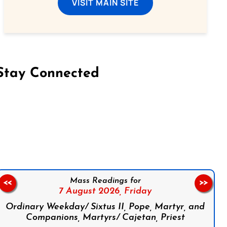
VISIT MAIN SITE
Stay Connected
on Facebook
Follow us on Instagram
Follow us on X
Subscribe to our YouTube Channel
Follow us on WhatsApp
Mass Readings for
<<
>>
7 August 2026,
Friday
Ordinary Weekday/ Sixtus II, Pope, Martyr, and
Companions, Martyrs/ Cajetan, Priest