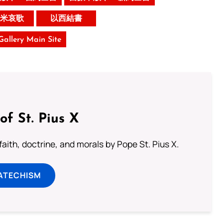
米哀歌
以西結書
 Gallery Main Site
of St. Pius X
aith, doctrine, and morals by Pope St. Pius X.
ATECHISM