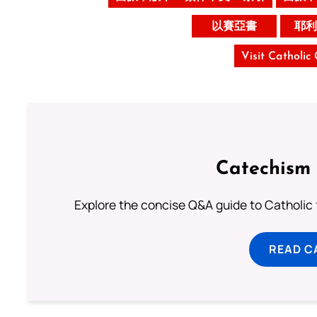
以賽亞書
耶利
Visit Catholic
Catechism 
Explore the concise Q&A guide to Catholic f
READ C