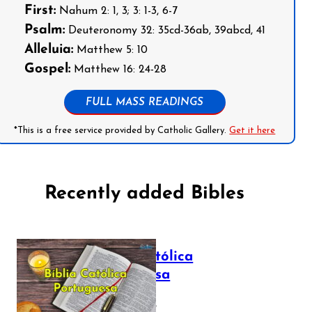
First:
Nahum 2: 1, 3; 3: 1-3, 6-7
Psalm:
Deuteronomy 32: 35cd-36ab, 39abcd, 41
Alleluia:
Matthew 5: 10
Gospel:
Matthew 16: 24-28
FULL MASS READINGS
*This is a free service provided by Catholic Gallery.
Get it here
Recently added Bibles
Bíblia Católica
Portuguesa
July 16, 2025