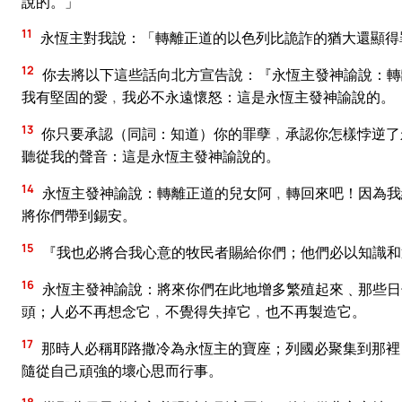
說的。」
11
永恆主對我說：「轉離正道的以色列比詭詐的猶大還顯得
12
你去將以下這些話向北方宣告說：『永恆主發神諭說：轉
我有堅固的愛﹐我必不永遠懷怒：這是永恆主發神諭說的。
13
你只要承認（同詞：知道）你的罪孽﹐承認你怎樣悖逆了
聽從我的聲音：這是永恆主發神諭說的。
14
永恆主發神諭說：轉離正道的兒女阿﹐轉回來吧！因為我
將你們帶到錫安。
15
『我也必將合我心意的牧民者賜給你們；他們必以知識和
16
永恆主發神諭說：將來你們在此地增多繁殖起來﹑那些日
頭；人必不再想念它﹐不覺得失掉它﹐也不再製造它。
17
那時人必稱耶路撒冷為永恆主的寶座；列國必聚集到那裡
隨從自己頑強的壞心思而行事。