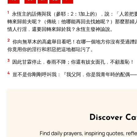
1
永恆主的話傳與我（參耶：2：1加上的）﹐說：「人若把
轉來歸前夫呢？（傳統：他哪能再回去找她呢？）那麼那婦
情人行淫﹐還要回轉來歸於我？永恆主發神諭說。
2
你向無草木的高處舉目看吧！在哪一個地方你沒有受過蹧
你竟用你的淫行和邪惡把這地都玷污了。
3
因此甘霖停止﹐春雨不降；你還有妓女面孔﹐不顧羞恥！
4
豈不是你剛剛呼叫我：『我父阿﹐你是我青年時的配偶──
Discover Ca
Find daily prayers, inspiring quotes, ref