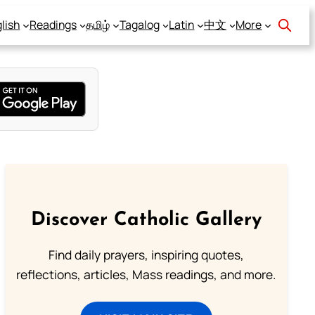
lish
Readings
தமிழ்
Tagalog
Latin
中文
More
Discover Catholic Gallery
Find daily prayers, inspiring quotes,
reflections, articles, Mass readings, and more.