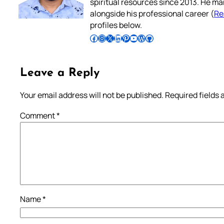
spiritual resources since 2013. He ma
alongside his professional career (
Re
profiles below.
Follow Pradeep on Facebook
Follow Pradeep on Instagram
Follow Pradeep on X
Follow Pradeep on LinkedIn
Follow Pradeep on Pinterest
Subscribe to Pradeep’s Youtube Channel
Follow Pradeep on WordPress
Follow Pradeep on GitHub
Leave a Reply
Your email address will not be published.
Required fields
Comment
*
Name
*