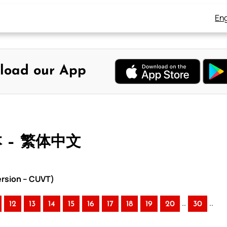
Eng
load our App
本 – 繁体中文
rsion – CUVT)
..
..
12
13
14
15
16
17
18
19
20
30