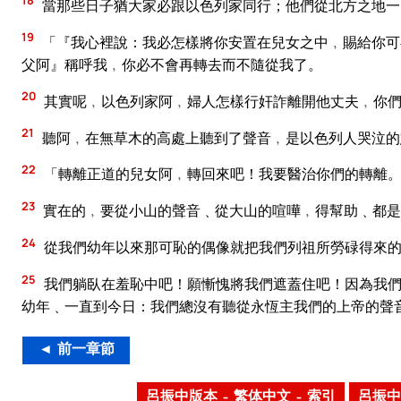
18
當那些日子猶大家必跟以色列家同行；他們從北方之地一
19
「『我心裡說：我必怎樣將你安置在兒女之中﹐賜給你可
父阿』稱呼我﹐你必不會再轉去而不隨從我了。
20
其實呢﹐以色列家阿﹐婦人怎樣行奸詐離開他丈夫﹐你們
21
聽阿﹐在無草木的高處上聽到了聲音﹐是以色列人哭泣的
22
「轉離正道的兒女阿﹐轉回來吧！我要醫治你們的轉離。
23
實在的﹐要從小山的聲音﹑從大山的喧嘩﹐得幫助﹑都是
24
從我們幼年以來那可恥的偶像就把我們列祖所勞碌得來
25
我們躺臥在羞恥中吧！願慚愧將我們遮蓋住吧！因為我們
幼年﹑一直到今日：我們總沒有聽從永恆主我們的上帝的聲
◄ 前一章節
呂振中版本 – 繁体中文 – 索引
呂振中