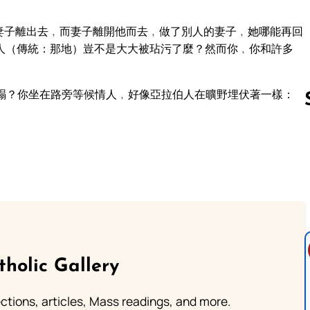
妻子離出去﹐而妻子離開他而去﹐做了別人的妻子﹐她哪能再回
人（傳統：那地）豈不是大大被玷污了麼？然而你﹐你和許多
蹋？你坐在路旁等候情人﹐好像亞拉伯人在曠野埋伏著一樣：
Follow us 
tholic Gallery
lections, articles, Mass readings, and more.