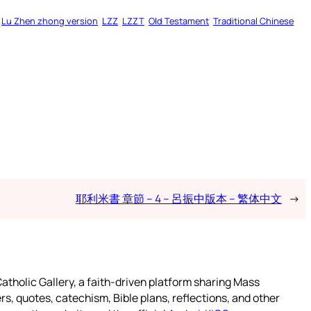
Lu Zhen zhong version
LZZ
LZZT
Old Testament
Traditional Chinese
耶利米書 章節 – 4 – 呂振中版本 – 繁体中文
→
atholic Gallery, a faith-driven platform sharing Mass
rs, quotes, catechism, Bible plans, reflections, and other