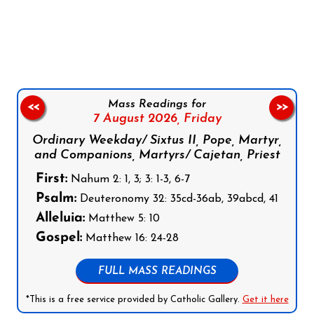
Follow us on Facebook
Follow us on Instagram
Follow us on X
Subscribe to our YouTube Channel
Follow us on WhatsApp
Mass Readings for
<<
>>
7 August 2026,
Friday
Ordinary Weekday/ Sixtus II, Pope, Martyr,
and Companions, Martyrs/ Cajetan, Priest
First:
Nahum 2: 1, 3; 3: 1-3, 6-7
Psalm:
Deuteronomy 32: 35cd-36ab, 39abcd, 41
Alleluia:
Matthew 5: 10
Gospel:
Matthew 16: 24-28
FULL MASS READINGS
*This is a free service provided by Catholic Gallery.
Get it here