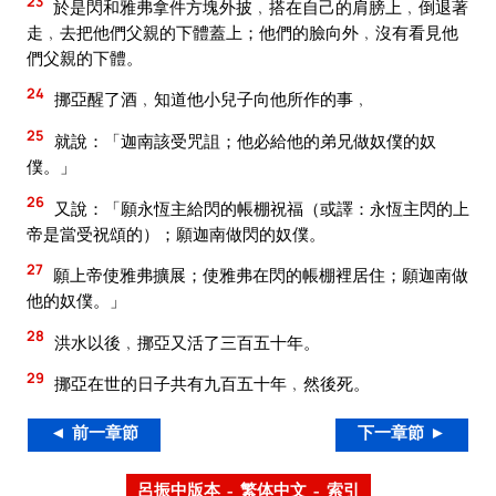
23
於是閃和雅弗拿件方塊外披﹐搭在自己的肩膀上﹐倒退著
走﹐去把他們父親的下體蓋上；他們的臉向外﹐沒有看見他
們父親的下體。
24
挪亞醒了酒﹐知道他小兒子向他所作的事﹐
25
就說：「迦南該受咒詛；他必給他的弟兄做奴僕的奴
僕。」
26
又說：「願永恆主給閃的帳棚祝福（或譯：永恆主閃的上
帝是當受祝頌的）；願迦南做閃的奴僕。
27
願上帝使雅弗擴展；使雅弗在閃的帳棚裡居住；願迦南做
他的奴僕。」
28
洪水以後﹐挪亞又活了三百五十年。
29
挪亞在世的日子共有九百五十年﹐然後死。
◄ 前一章節
下一章節 ►
呂振中版本 – 繁体中文 – 索引