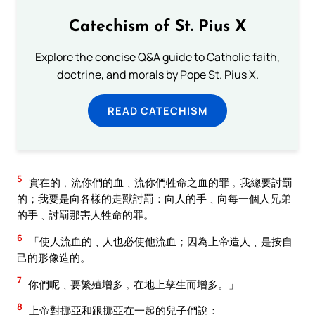
Catechism of St. Pius X
Explore the concise Q&A guide to Catholic faith,
doctrine, and morals by Pope St. Pius X.
READ CATECHISM
5
實在的﹐流你們的血﹑流你們牲命之血的罪﹐我總要討罰
的；我要是向各樣的走獸討罰：向人的手﹑向每一個人兄弟
的手﹑討罰那害人牲命的罪。
6
「使人流血的﹑人也必使他流血；因為上帝造人﹑是按自
己的形像造的。
7
你們呢﹑要繁殖增多﹐在地上孳生而增多。」
8
上帝對挪亞和跟挪亞在一起的兒子們說：