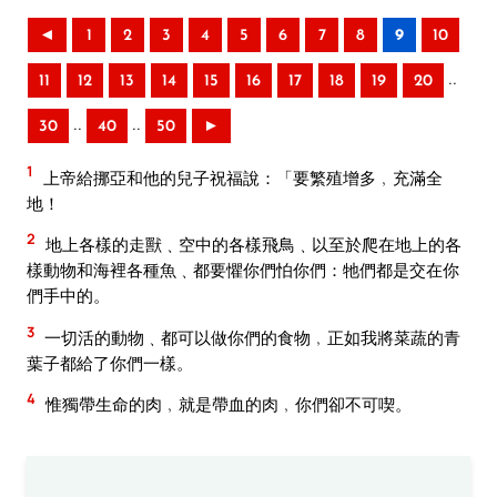
◄
1
2
3
4
5
6
7
8
9
10
..
11
12
13
14
15
16
17
18
19
20
..
..
30
40
50
►
1
上帝給挪亞和他的兒子祝福說：「要繁殖增多﹐充滿全
地！
2
地上各樣的走獸﹑空中的各樣飛鳥﹑以至於爬在地上的各
樣動物和海裡各種魚﹑都要懼你們怕你們：牠們都是交在你
們手中的。
3
一切活的動物﹑都可以做你們的食物﹐正如我將菜蔬的青
葉子都給了你們一樣。
4
惟獨帶生命的肉﹐就是帶血的肉﹐你們卻不可喫。