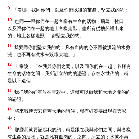
9
「看哪﹐我同你們﹑以及你們以後的苗裔﹑堅立我的約；
10
也同──跟你們在一起各樣有生命的活物﹑飛鳥﹑牲口﹐
以及跟你們在一起的地上各樣走獸﹐儘所有從樓船裡出來
的﹐地上各樣走獸──都堅立我的約。
11
我要同你們堅立我的約：凡有血肉的必不再被洪流的水剪
滅﹐也不再有洪水來毀壞大地。」
12
上帝說：「在我與你們之間﹐以及同你們在一起﹑各樣有
生命的活物之間﹐我所訂立的約的憑證﹐存在永世代的﹐就
是以下這個：
13
我把我的虹霓放在雲彩中﹐這就可以做我和大地之間的約
的憑證。
14
將來我使雲彩遮蓋大地的時候﹐就有虹霓要出現在雲彩
中；
15
那麼我就要記起我的約﹐就是跟在我與你們之間﹑與各樣
有生命的活物﹑就是凡有血肉的﹑之間﹑所立的；水就不再