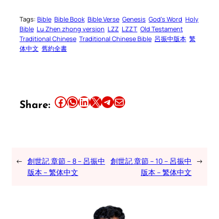
Tags:
Bible
Bible Book
Bible Verse
Genesis
God’s Word
Holy
Bible
Lu Zhen zhong version
LZZ
LZZT
Old Testament
Traditional Chinese
Traditional Chinese Bible
呂振中版本
繁
体中文
舊約全書
Share this article on Facebook
Share this article on WhatsApp
Share this article on LinkedIn
Share this article on X
Share this article on Telegram
Email this Article
Share:
←
創世記 章節 – 8 – 呂振中
創世記 章節 – 10 – 呂振中
→
版本 – 繁体中文
版本 – 繁体中文