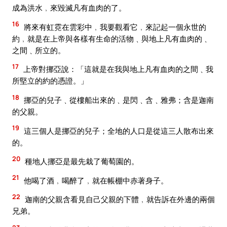
成為洪水﹐來毀滅凡有血肉的了。
16
將來有虹霓在雲彩中﹐我要觀看它﹐來記起一個永世的
約﹐就是在上帝與各樣有生命的活物﹑與地上凡有血肉的﹑
之間﹑所立的。
17
上帝對挪亞說：「這就是在我與地上凡有血肉的之間﹑我
所堅立的約的憑證。」
18
挪亞的兒子﹑從樓船出來的﹑是閃﹑含﹑雅弗；含是迦南
的父親。
19
這三個人是挪亞的兒子；全地的人口是從這三人散布出來
的。
20
種地人挪亞是最先栽了葡萄園的。
21
他喝了酒﹐喝醉了﹐就在帳棚中赤著身子。
22
迦南的父親含看見自己父親的下體﹐就告訴在外邊的兩個
兄弟。