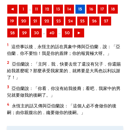
..
◄
1
11
12
13
14
15
16
17
18
19
20
21
22
23
24
25
26
27
..
..
28
29
30
40
50
►
1
這些事以後﹑永恆主的話在異象中傳與亞伯蘭﹐說：「亞
伯蘭﹐你不要怕！我是你的盾牌；你的報賞極大呀。」
2
亞伯蘭說：「主阿﹐我﹐快要去世了還沒有兒子﹐你還賜
給我甚麼呢？那麼承受我家業的﹑就將要是大馬色以利以謝
了！」
3
亞伯蘭說：「你看﹐你沒有給我後裔；看吧﹐我家中的男
兒就要做我的後嗣了。」
4
永恆主的話又傳與亞伯蘭說：「這個人必不會做你的後
嗣；由你親腹出的﹐纔要做你的後嗣。」