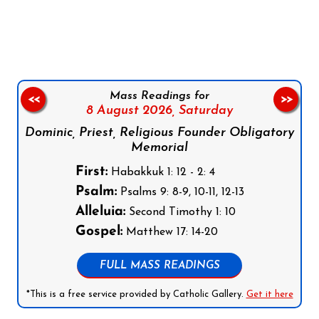
Follow us on Facebook
Follow us on Instagram
Follow us on X
Subscribe to our YouTube Channel
Follow us on WhatsApp
Mass Readings for
<<
>>
8 August 2026,
Saturday
Dominic, Priest, Religious Founder Obligatory
Memorial
First:
Habakkuk 1: 12 - 2: 4
Psalm:
Psalms 9: 8-9, 10-11, 12-13
Alleluia:
Second Timothy 1: 10
Gospel:
Matthew 17: 14-20
FULL MASS READINGS
*This is a free service provided by Catholic Gallery.
Get it here