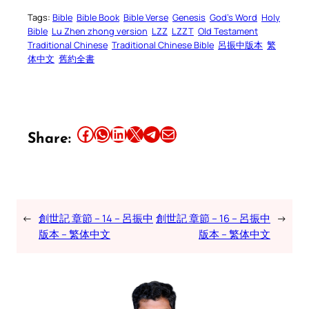
Tags:
Bible
Bible Book
Bible Verse
Genesis
God’s Word
Holy
Bible
Lu Zhen zhong version
LZZ
LZZT
Old Testament
Traditional Chinese
Traditional Chinese Bible
呂振中版本
繁
体中文
舊約全書
Share this article on Facebook
Share this article on WhatsApp
Share this article on LinkedIn
Share this article on X
Share this article on Telegram
Email this Article
Share:
←
創世記 章節 – 14 – 呂振中
創世記 章節 – 16 – 呂振中
→
版本 – 繁体中文
版本 – 繁体中文