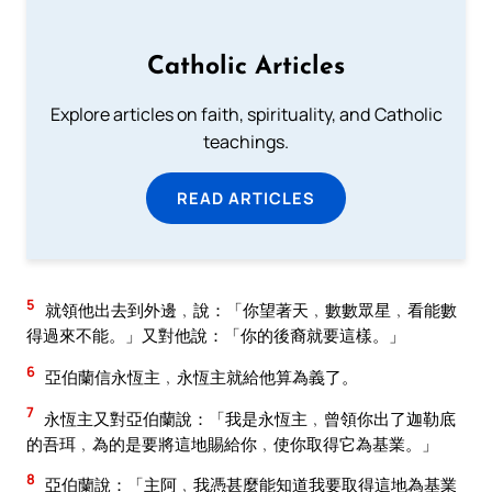
Catholic Articles
Explore articles on faith, spirituality, and Catholic
teachings.
READ ARTICLES
5
就領他出去到外邊﹐說：「你望著天﹐數數眾星﹐看能數
得過來不能。」又對他說：「你的後裔就要這樣。」
6
亞伯蘭信永恆主﹐永恆主就給他算為義了。
7
永恆主又對亞伯蘭說：「我是永恆主﹐曾領你出了迦勒底
的吾珥﹐為的是要將這地賜給你﹐使你取得它為基業。」
8
亞伯蘭說：「主阿﹐我憑甚麼能知道我要取得這地為基業