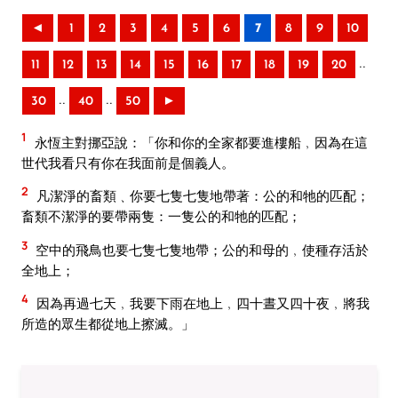
◄
1
2
3
4
5
6
7
8
9
10
..
11
12
13
14
15
16
17
18
19
20
..
..
30
40
50
►
1
永恆主對挪亞說：「你和你的全家都要進樓船﹐因為在這
世代我看只有你在我面前是個義人。
2
凡潔淨的畜類﹑你要七隻七隻地帶著：公的和牠的匹配；
畜類不潔淨的要帶兩隻：一隻公的和牠的匹配；
3
空中的飛鳥也要七隻七隻地帶；公的和母的﹐使種存活於
全地上；
4
因為再過七天﹐我要下雨在地上﹐四十晝又四十夜﹐將我
所造的眾生都從地上擦滅。」