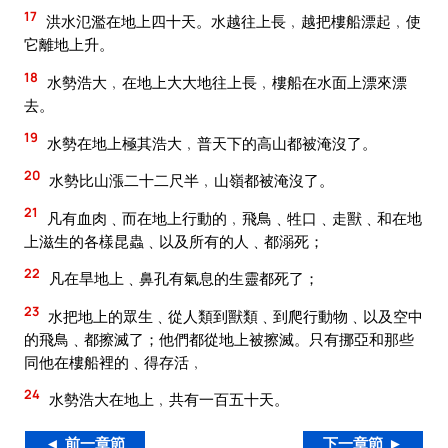
17
洪水氾濫在地上四十天。水越往上長﹐越把樓船漂起﹐使
它離地上升。
18
水勢浩大﹐在地上大大地往上長﹐樓船在水面上漂來漂
去。
19
水勢在地上極其浩大﹐普天下的高山都被淹沒了。
20
水勢比山漲二十二尺半﹐山嶺都被淹沒了。
21
凡有血肉﹑而在地上行動的﹐飛鳥﹑牲口﹑走獸﹑和在地
上滋生的各樣昆蟲﹑以及所有的人﹑都溺死；
22
凡在旱地上﹑鼻孔有氣息的生靈都死了；
23
水把地上的眾生﹑從人類到獸類﹑到爬行動物﹑以及空中
的飛鳥﹑都擦滅了；他們都從地上被擦滅。只有挪亞和那些
同他在樓船裡的﹑得存活﹐
24
水勢浩大在地上﹐共有一百五十天。
◄ 前一章節
下一章節 ►