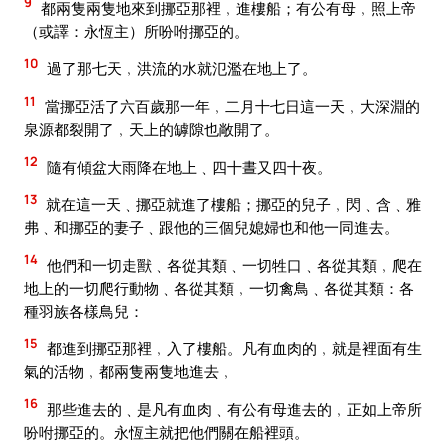
9
都兩隻兩隻地來到挪亞那裡﹐進樓船；有公有母﹐照上帝
（或譯：永恆主）所吩咐挪亞的。
10
過了那七天﹐洪流的水就氾濫在地上了。
11
當挪亞活了六百歲那一年﹐二月十七日這一天﹐大深淵的
泉源都裂開了﹐天上的罅隙也敞開了。
12
隨有傾盆大雨降在地上﹑四十晝又四十夜。
13
就在這一天﹑挪亞就進了樓船；挪亞的兒子﹐閃﹑含﹑雅
弗﹑和挪亞的妻子﹑跟他的三個兒媳婦也和他一同進去。
14
他們和一切走獸﹑各從其類﹑一切牲口﹑各從其類﹐爬在
地上的一切爬行動物﹑各從其類﹐一切禽鳥﹑各從其類：各
種羽族各樣鳥兒：
15
都進到挪亞那裡﹐入了樓船。凡有血肉的﹐就是裡面有生
氣的活物﹐都兩隻兩隻地進去﹐
16
那些進去的﹑是凡有血肉﹑有公有母進去的﹐正如上帝所
吩咐挪亞的。永恆主就把他們關在船裡頭。