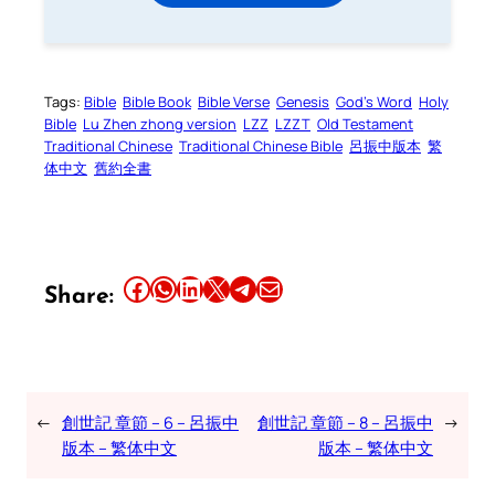
Tags:
Bible
Bible Book
Bible Verse
Genesis
God’s Word
Holy
Bible
Lu Zhen zhong version
LZZ
LZZT
Old Testament
Traditional Chinese
Traditional Chinese Bible
呂振中版本
繁
体中文
舊約全書
Share this article on Facebook
Share this article on WhatsApp
Share this article on LinkedIn
Share this article on X
Share this article on Telegram
Email this Article
Share:
←
創世記 章節 – 6 – 呂振中
創世記 章節 – 8 – 呂振中
→
版本 – 繁体中文
版本 – 繁体中文