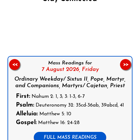
Follow us on Facebook
Follow us on Instagram
Follow us on X
Subscribe to our YouTube Channel
Follow us on WhatsApp
Mass Readings for
<<
>>
7 August 2026,
Friday
Ordinary Weekday/ Sixtus II, Pope, Martyr,
and Companions, Martyrs/ Cajetan, Priest
First:
Nahum 2: 1, 3; 3: 1-3, 6-7
Psalm:
Deuteronomy 32: 35cd-36ab, 39abcd, 41
Alleluia:
Matthew 5: 10
Gospel:
Matthew 16: 24-28
FULL MASS READINGS