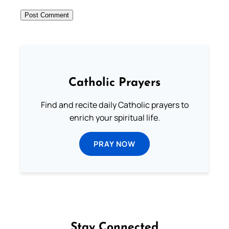
Catholic Prayers
Find and recite daily Catholic prayers to
enrich your spiritual life.
PRAY NOW
Stay Connected