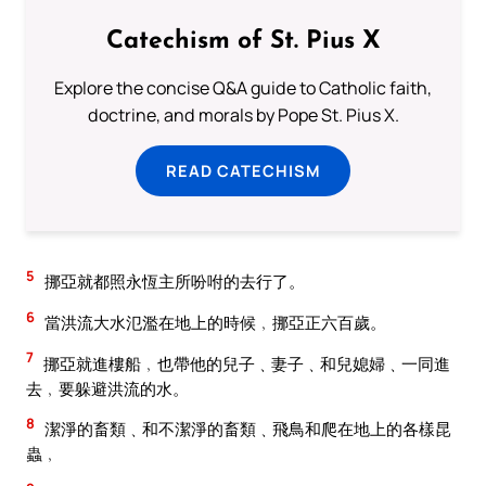
Catechism of St. Pius X
Explore the concise Q&A guide to Catholic faith,
doctrine, and morals by Pope St. Pius X.
READ CATECHISM
5
挪亞就都照永恆主所吩咐的去行了。
6
當洪流大水氾濫在地上的時候﹐挪亞正六百歲。
7
挪亞就進樓船﹐也帶他的兒子﹑妻子﹑和兒媳婦﹑一同進
去﹐要躲避洪流的水。
8
潔淨的畜類﹑和不潔淨的畜類﹑飛鳥和爬在地上的各樣昆
蟲﹐