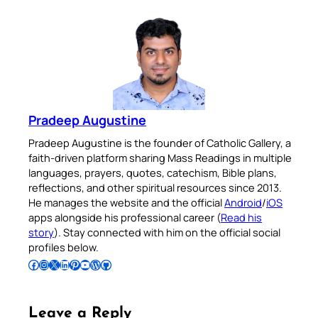
Pradeep Augustine
Pradeep Augustine is the founder of Catholic Gallery, a
faith-driven platform sharing Mass Readings in multiple
languages, prayers, quotes, catechism, Bible plans,
reflections, and other spiritual resources since 2013.
He manages the website and the official
Android
/
iOS
apps alongside his professional career (
Read his
story
). Stay connected with him on the official social
profiles below.
Follow Pradeep on Facebook
Follow Pradeep on Instagram
Follow Pradeep on X
Follow Pradeep on LinkedIn
Follow Pradeep on Pinterest
Subscribe to Pradeep’s Youtube Channel
Follow Pradeep on WordPress
Follow Pradeep on GitHub
Leave a Reply