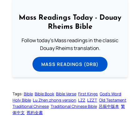
Mass Readings Today - Douay
Rheims Bible
Follow today's Mass readings in the classic
Douay Rheims translation.
MASS READINGS (DRB)
Tags:
Bible
Bible Book
Bible Verse
First Kings
God’s Word
Holy Bible
Lu Zhen zhong version
LZZ
LZZT
Old Testament
Traditional Chinese
Traditional Chinese Bible
呂振中版本
繁
体中文
舊約全書