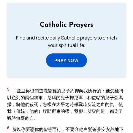
Catholic Prayers
Find and recite daily Catholic prayers to enrich
your spiritual life.
PRAY NOW
5
「並且你也知道洗魯雅的兒子約押向我所行的：他怎樣待
以色列的兩個將軍﹐尼珥的兒子押尼珥﹑和益帖的兒子亞瑪
撒﹐將他們殺死；怎樣在太平之時報戰時所流之血的仇﹐使
我（傳統：他的）腰間所束的帶﹑我腳上所穿的鞋﹑都染了
戰時無辜的血。
6
所以你要憑你的智慧而行﹐不要容他白髮蒼蒼安安然地下