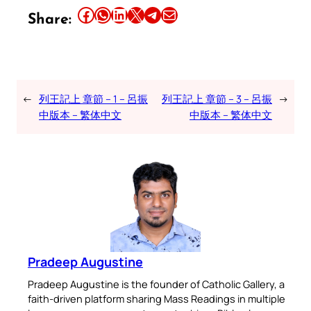
Share this article on Facebook
Share this article on WhatsApp
Share this article on LinkedIn
Share this article on X
Share this article on Telegram
Email this Article
Share:
←
列王記上 章節 – 1 – 呂振
列王記上 章節 – 3 – 呂振
→
中版本 – 繁体中文
中版本 – 繁体中文
Pradeep Augustine
Pradeep Augustine is the founder of Catholic Gallery, a
faith-driven platform sharing Mass Readings in multiple