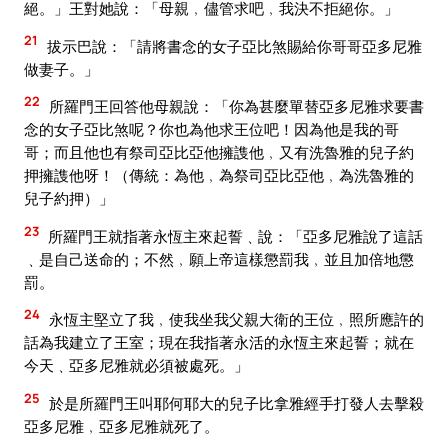
絕。」王對她說：「母親﹐儘管求吧﹐我決不拒絕你。」
21
拔示巴說：「請將書念的女子亞比煞賜給你哥哥亞多尼雅
做妻子。」
22
所羅門王回答他母親說：「你為甚麼單替亞多尼雅求要書
念的女子亞比煞呢？你也為他求王位吧！因為他是我的哥
哥；而且他也有祭司亞比亞他擁謢他﹐又有洗魯雅的兒子約
押擁謢他呀！（傳統：為他﹐為祭司亞比亞他﹐為洗魯雅的
兒子約押）」
23
所羅門王就指著永恆主來起誓﹑說：「亞多尼雅說了這話
﹑是自己送命的；不然﹐願上帝這樣懲罰我﹐並且加倍地懲
罰。
24
永恆主堅立了我﹐使我坐我父親大衛的王位﹐照所應許的
話為我建立了王室；現在我指著永活的永恆主來起誓；就在
今天﹑亞多尼雅就必須被處死。」
25
於是所羅門王叫耶何耶大的兒子比拿雅經手打發人去擊殺
亞多尼雅﹐亞多尼雅就死了。