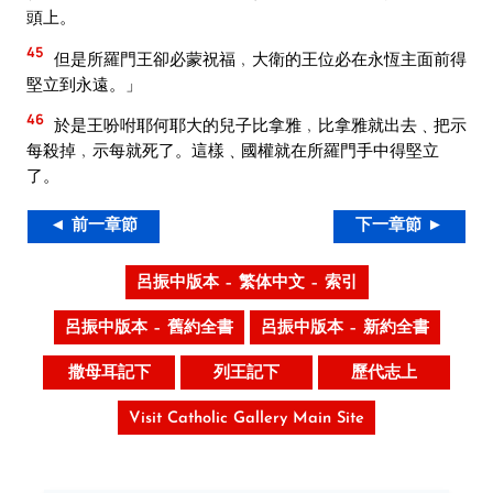
頭上。
45
但是所羅門王卻必蒙祝福﹐大衛的王位必在永恆主面前得
堅立到永遠。」
46
於是王吩咐耶何耶大的兒子比拿雅﹐比拿雅就出去﹑把示
每殺掉﹐示每就死了。這樣﹑國權就在所羅門手中得堅立
了。
◄ 前一章節
下一章節 ►
呂振中版本 – 繁体中文 – 索引
呂振中版本 – 舊約全書
呂振中版本 – 新約全書
撒母耳記下
列王記下
歷代志上
Visit Catholic Gallery Main Site