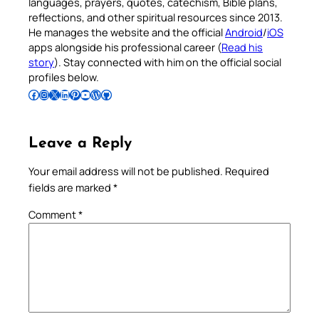
languages, prayers, quotes, catechism, Bible plans,
reflections, and other spiritual resources since 2013.
He manages the website and the official
Android
/
iOS
apps alongside his professional career (
Read his
story
). Stay connected with him on the official social
profiles below.
Follow Pradeep on Facebook
Follow Pradeep on Instagram
Follow Pradeep on X
Follow Pradeep on LinkedIn
Follow Pradeep on Pinterest
Subscribe to Pradeep’s Youtube Channel
Follow Pradeep on WordPress
Follow Pradeep on GitHub
Leave a Reply
Your email address will not be published.
Required
fields are marked
*
Comment
*