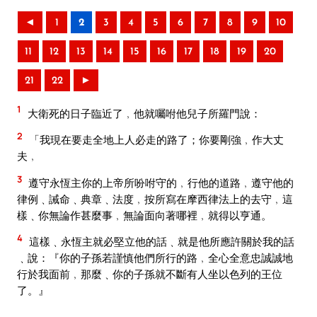
◄
1
2
3
4
5
6
7
8
9
10
11
12
13
14
15
16
17
18
19
20
21
22
►
1
大衛死的日子臨近了﹐他就囑咐他兒子所羅門說：
2
「我現在要走全地上人必走的路了；你要剛強﹐作大丈
夫﹐
3
遵守永恆主你的上帝所吩咐守的﹐行他的道路﹐遵守他的
律例﹑誡命﹑典章﹑法度﹐按所寫在摩西律法上的去守﹐這
樣﹑你無論作甚麼事﹐無論面向著哪裡﹐就得以亨通。
4
這樣﹑永恆主就必堅立他的話﹑就是他所應許關於我的話
﹑說：『你的子孫若謹慎他們所行的路﹐全心全意忠誠誠地
行於我面前﹐那麼﹑你的子孫就不斷有人坐以色列的王位
了。』