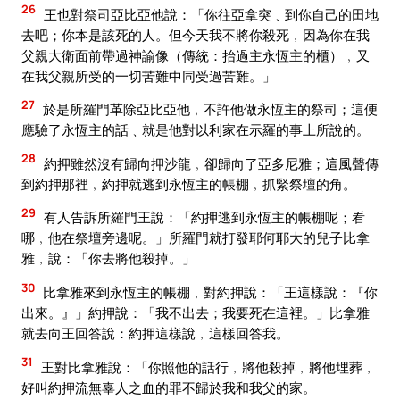
26
王也對祭司亞比亞他說：「你往亞拿突﹑到你自己的田地
去吧；你本是該死的人。但今天我不將你殺死﹐因為你在我
父親大衛面前帶過神諭像（傳統：抬過主永恆主的櫃）﹐又
在我父親所受的一切苦難中同受過苦難。」
27
於是所羅門革除亞比亞他﹐不許他做永恆主的祭司；這便
應驗了永恆主的話﹑就是他對以利家在示羅的事上所說的。
28
約押雖然沒有歸向押沙龍﹐卻歸向了亞多尼雅；這風聲傳
到約押那裡﹐約押就逃到永恆主的帳棚﹐抓緊祭壇的角。
29
有人告訴所羅門王說：「約押逃到永恆主的帳棚呢；看
哪﹐他在祭壇旁邊呢。」所羅門就打發耶何耶大的兒子比拿
雅﹐說：「你去將他殺掉。」
30
比拿雅來到永恆主的帳棚﹐對約押說：「王這樣說：『你
出來。』」約押說：「我不出去；我要死在這裡。」比拿雅
就去向王回答說：約押這樣說﹐這樣回答我。
31
王對比拿雅說：「你照他的話行﹐將他殺掉﹐將他埋葬﹐
好叫約押流無辜人之血的罪不歸於我和我父的家。