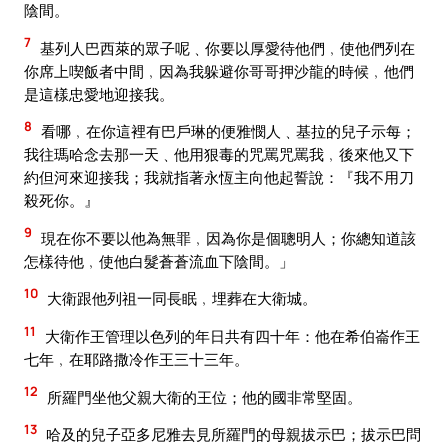
陰間。
7
基列人巴西萊的眾子呢﹑你要以厚愛待他們﹐使他們列在
你席上喫飯者中間﹐因為我躲避你哥哥押沙龍的時候﹐他們
是這樣忠愛地迎接我。
8
看哪﹐在你這裡有巴戶琳的便雅憫人﹑基拉的兒子示每；
我往瑪哈念去那一天﹑他用狠毒的咒罵咒罵我﹐後來他又下
約但河來迎接我；我就指著永恆主向他起誓說：『我不用刀
殺死你。』
9
現在你不要以他為無罪﹐因為你是個聰明人；你總知道該
怎樣待他﹐使他白髮蒼蒼流血下陰間。」
10
大衛跟他列祖一同長眠﹐埋葬在大衛城。
11
大衛作王管理以色列的年日共有四十年：他在希伯崙作王
七年﹐在耶路撒冷作王三十三年。
12
所羅門坐他父親大衛的王位；他的國非常堅固。
13
哈及的兒子亞多尼雅去見所羅門的母親拔示巴；拔示巴問