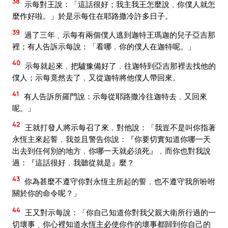
38
示每對王說：「這話很好；我主我王怎麼說﹐你僕人就怎
麼作好啦。」於是示每住在耶路撒冷許多日子。
39
過了三年﹑示每有兩個僕人逃到迦特王瑪迦的兒子亞吉那
裡；有人告訴示每說：「看哪﹐你的僕人在迦特呢。」
40
示每就起來﹐把驢豫備好了﹐往迦特到亞吉那裡去找他的
僕人；示每竟然去了﹐又從迦特將他僕人帶回來。
41
有人告訴所羅門說：示每從耶路撒冷往迦特去﹐又回來
呢。」
42
王就打發人將示每召了來﹐對他說：「我豈不是叫你指著
永恆主來起誓﹐我並且警告你說：『你要切實知道你哪一天
出去到任何別的地方﹐你哪一天就必須死』﹐而你也對我說
過：『這話很好﹐我聽從就是』麼？
43
你為甚麼不遵守你對永恆主所起的誓﹐也不遵守我所吩咐
關於你的命令呢？」
44
王又對示每說：「你自己知道你對我父親大衛所行過的一
切壞事﹑你心裡知道永恆主必使你作的壞事都歸到你自己的