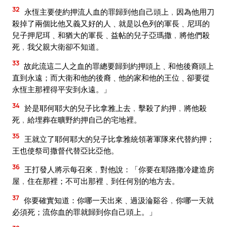
32
永恆主要使約押流人血的罪歸到他自己頭上﹐因為他用刀
殺掉了兩個比他又義又好的人﹑就是以色列的軍長﹑尼珥的
兒子押尼珥﹑和猶大的軍長﹑益帖的兒子亞瑪撒﹐將他們殺
死﹐我父親大衛卻不知道。
33
故此流這二人之血的罪總要歸到約押頭上﹑和他後裔頭上
直到永遠；而大衛和他的後裔﹑他的家和他的王位﹑卻要從
永恆主那裡得平安到永遠。」
34
於是耶何耶大的兒子比拿雅上去﹐擊殺了約押﹐將他殺
死﹐給埋葬在曠野約押自己的宅地裡。
35
王就立了耶何耶大的兒子比拿雅統領著軍隊來代替約押；
王也使祭司撒督代替亞比亞他。
36
王打發人將示每召來﹐對他說：「你要在耶路撒冷建造房
屋﹐住在那裡；不可出那裡﹑到任何別的地方去。
37
你要確實知道：你哪一天出來﹑過汲淪谿谷﹐你哪一天就
必須死；流你血的罪就歸到你自己頭上。」