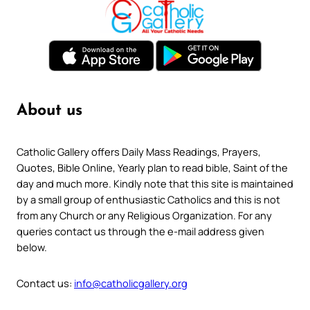
About us
Catholic Gallery offers Daily Mass Readings, Prayers,
Quotes, Bible Online, Yearly plan to read bible, Saint of the
day and much more. Kindly note that this site is maintained
by a small group of enthusiastic Catholics and this is not
from any Church or any Religious Organization. For any
queries contact us through the e-mail address given
below.
Contact us:
info@catholicgallery.org