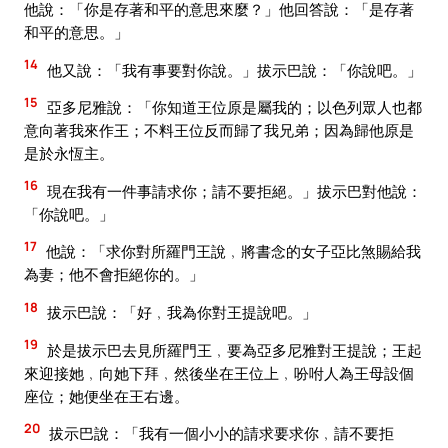
他說：「你是存著和平的意思來麼？」他回答說：「是存著
和平的意思。」
14
他又說：「我有事要對你說。」拔示巴說：「你說吧。」
15
亞多尼雅說：「你知道王位原是屬我的；以色列眾人也都
意向著我來作王；不料王位反而歸了我兄弟；因為歸他原是
是於永恆主。
16
現在我有一件事請求你；請不要拒絕。」拔示巴對他說：
「你說吧。」
17
他說：「求你對所羅門王說﹐將書念的女子亞比煞賜給我
為妻；他不會拒絕你的。」
18
拔示巴說：「好﹐我為你對王提說吧。」
19
於是拔示巴去見所羅門王﹐要為亞多尼雅對王提說；王起
來迎接她﹐向她下拜﹐然後坐在王位上﹐吩咐人為王母設個
座位；她便坐在王右邊。
20
拔示巴說：「我有一個小小的請求要求你﹐請不要拒