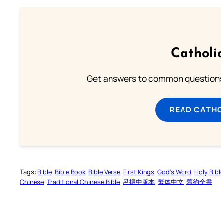
Catholi
Get answers to common questions 
READ CATH
Tags:
Bible
Bible Book
Bible Verse
First Kings
God’s Word
Holy Bibl
Chinese
Traditional Chinese Bible
呂振中版本
繁体中文
舊約全書