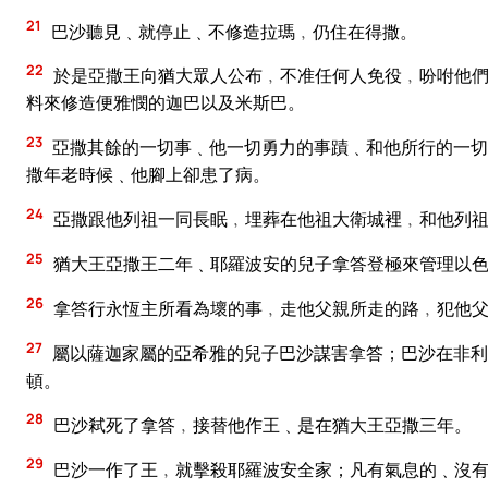
21
巴沙聽見﹑就停止﹑不修造拉瑪﹐仍住在得撒。
22
於是亞撒王向猶大眾人公布﹐不准任何人免役﹐吩咐他們
料來修造便雅憫的迦巴以及米斯巴。
23
亞撒其餘的一切事﹑他一切勇力的事蹟﹑和他所行的一切
撒年老時候﹑他腳上卻患了病。
24
亞撒跟他列祖一同長眠﹐埋葬在他祖大衛城裡﹐和他列祖
25
猶大王亞撒王二年﹑耶羅波安的兒子拿答登極來管理以色
26
拿答行永恆主所看為壞的事﹐走他父親所走的路﹐犯他
27
屬以薩迦家屬的亞希雅的兒子巴沙謀害拿答；巴沙在非利
頓。
28
巴沙弒死了拿答﹐接替他作王﹑是在猶大王亞撒三年。
29
巴沙一作了王﹐就擊殺耶羅波安全家；凡有氣息的﹑沒有