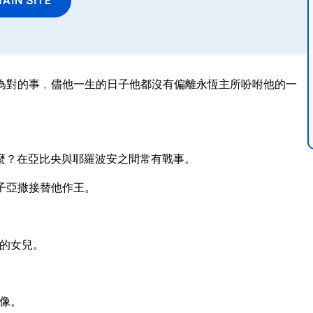
為對的事﹐儘他一生的日子他都沒有偏離永恆主所吩咐他的一
。
麼？在亞比央與耶羅波安之間常有戰事。
子亞撒接替他作王。
的女兒。
像。