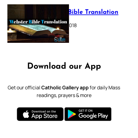
Webster Bible Translation
October 11, 2018
Download our App
Get our official
Catholic Gallery app
for daily Mass
readings, prayers & more