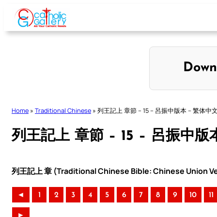
Skip
to
content
Down
Home
»
Traditional Chinese
»
列王記上 章節 – 15 – 呂振中版本 – 繁体中
列王記上 章節 – 15 – 呂振中版
列王記上 章 (Traditional Chinese Bible: Chinese Union Ve
◄
1
2
3
4
5
6
7
8
9
10
11
►