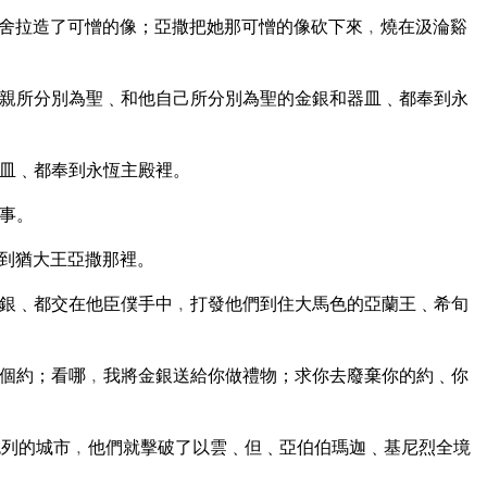
舍拉造了可憎的像；亞撒把她那可憎的像砍下來﹐燒在汲淪谿
親所分別為聖﹑和他自己所分別為聖的金銀和器皿﹑都奉到永
皿﹑都奉到永恆主殿裡。
事。
到猶大王亞撒那裡。
銀﹑都交在他臣僕手中﹐打發他們到住大馬色的亞蘭王﹑希旬
個約；看哪﹐我將金銀送給你做禮物；求你去廢棄你的約﹑你
列的城市﹐他們就擊破了以雲﹑但﹑亞伯伯瑪迦﹑基尼烈全境