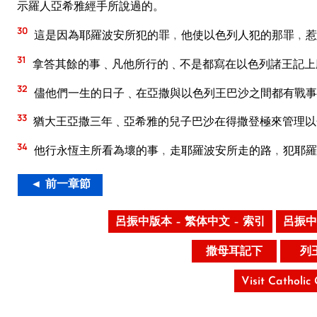
示羅人亞希雅經手所說過的。
30
這是因為耶羅波安所犯的罪﹐他使以色列人犯的那罪﹐惹
31
拿答其餘的事﹑凡他所行的﹑不是都寫在以色列諸王記上
32
儘他們一生的日子﹑在亞撒與以色列王巴沙之間都有戰事
33
猶大王亞撒三年﹑亞希雅的兒子巴沙在得撒登極來管理以
34
他行永恆主所看為壞的事﹐走耶羅波安所走的路﹐犯耶羅
◄ 前一章節
呂振中版本 – 繁体中文 – 索引
呂振中
撒母耳記下
列
Visit Catholic