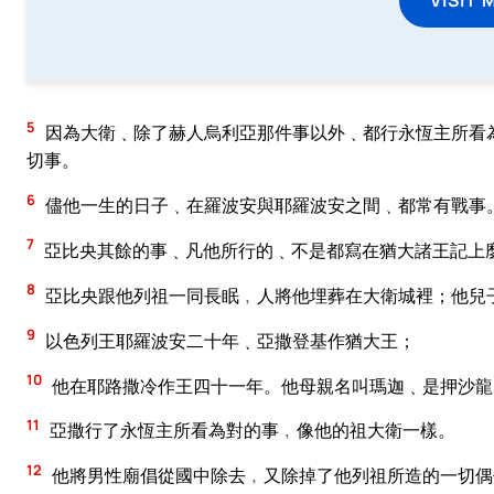
5
因為大衛﹑除了赫人烏利亞那件事以外﹑都行永恆主所看
切事。
6
儘他一生的日子﹑在羅波安與耶羅波安之間﹑都常有戰事
7
亞比央其餘的事﹑凡他所行的﹑不是都寫在猶大諸王記上
8
亞比央跟他列祖一同長眠﹐人將他埋葬在大衛城裡；他兒
9
以色列王耶羅波安二十年﹑亞撒登基作猶大王；
10
他在耶路撒冷作王四十一年。他母親名叫瑪迦﹑是押沙龍
11
亞撒行了永恆主所看為對的事﹐像他的祖大衛一樣。
12
他將男性廟倡從國中除去﹐又除掉了他列祖所造的一切偶