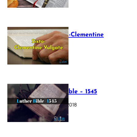
The Sixto-Clementine
Vulgate
July 12, 2025
Luther Bible – 1545
October 17, 2018