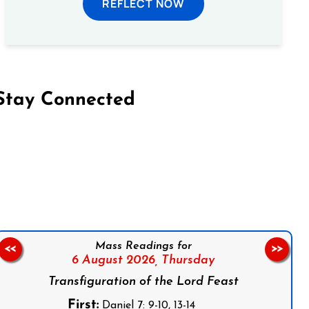
REFLECT NOW
Stay Connected
on Facebook
Follow us on Instagram
Follow us on X
Subscribe to our YouTube Channel
Follow us on WhatsApp
Mass Readings for
<<
>>
6 August 2026,
Thursday
Transfiguration of the Lord Feast
First:
Daniel 7: 9-10, 13-14