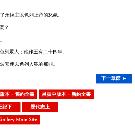
了永恆主以色列上帝的怒氣。
麼？
。
色列眾人；他作王有二十四年。
波安使以色列人犯的那罪。
下一章節 ►
版本 – 舊約全書
呂振中版本 – 新約全書
王記下
歷代志上
 Gallery Main Site