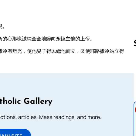
兒。
衛的心那樣誠純全全地歸向永恆主他的上帝。
撒冷有燈光﹐使他兒子得以繼他而立﹐又使耶路撒冷站立得
Follow us 
tholic Gallery
lections, articles, Mass readings, and more.
MAIN SITE