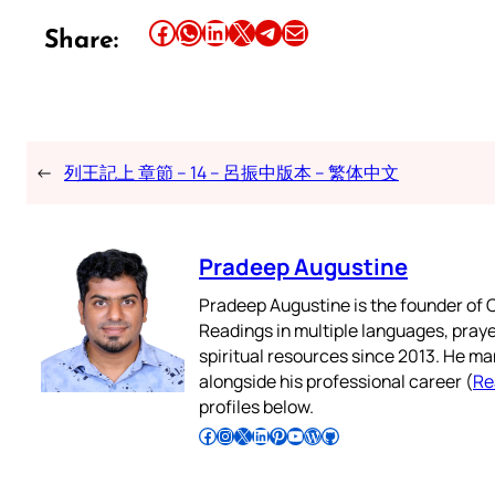
Share this article on Facebook
Share this article on WhatsApp
Share this article on LinkedIn
Share this article on X
Share this article on Telegram
Email this Article
Share:
←
列王記上 章節 – 14 – 呂振中版本 – 繁体中文
Pradeep Augustine
Pradeep Augustine is the founder of C
Readings in multiple languages, praye
spiritual resources since 2013. He ma
alongside his professional career (
Re
profiles below.
Follow Pradeep on Facebook
Follow Pradeep on Instagram
Follow Pradeep on X
Follow Pradeep on LinkedIn
Follow Pradeep on Pinterest
Subscribe to Pradeep’s Youtube Channel
Follow Pradeep on WordPress
Follow Pradeep on GitHub