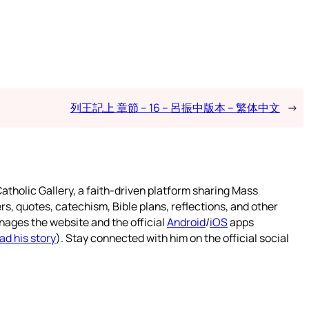
列王記上 章節 – 16 – 呂振中版本 – 繁体中文
→
atholic Gallery, a faith-driven platform sharing Mass
rs, quotes, catechism, Bible plans, reflections, and other
nages the website and the official
Android
/
iOS
apps
ad his story
). Stay connected with him on the official social