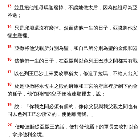
13
並且把他祖母瑪迦廢掉﹑不讓她做太后﹐因為她祖母為亞
谷邊；
14
只是邱壇還沒有廢掉。然而儘他一生的日子﹑亞撒將他父
恆主殿裡。
15
亞撒將他父親所分別為聖﹑和自己所分別為聖的金銀和器
16
儘他們一生的日子﹑在亞撒與以色列王巴沙之間都常有戰
17
以色列王巴沙上來要攻擊猶大﹐修造了拉瑪﹐不給人出入
18
於是亞撒將永恆主之殿的府庫和王宮的府庫裡所剩下的金
的孫子﹑他伯利們的兒子便哈達那裡去﹐說：
19
說：「你我之間必須有個約﹐像你父親與我父親之間也有
同以色列王巴沙所立的﹐使他離開我。」
20
便哈達聽從亞撒王的話﹐便打發他屬下的軍長去攻打以色
﹑拿弗他利全境。