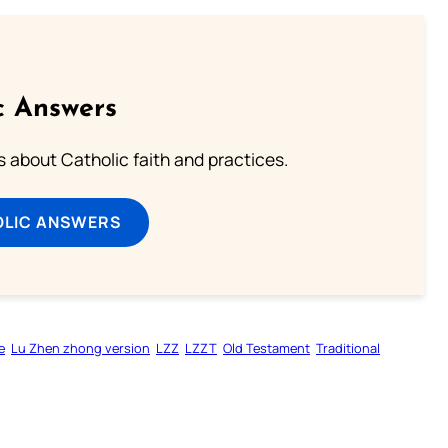
c Answers
about Catholic faith and practices.
OLIC ANSWERS
e
Lu Zhen zhong version
LZZ
LZZT
Old Testament
Traditional