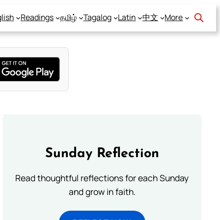
lish
Readings
தமிழ்
Tagalog
Latin
中文
More
Sunday Reflection
Read thoughtful reflections for each Sunday
and grow in faith.