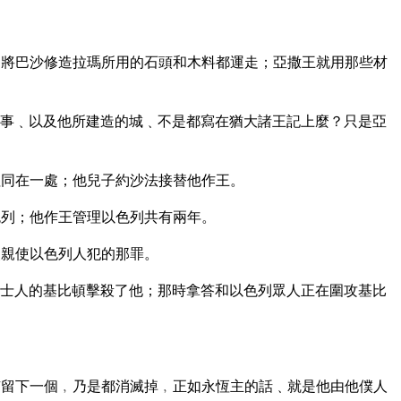
將巴沙修造拉瑪所用的石頭和木料都運走；亞撒王就用那些材
事﹑以及他所建造的城﹑不是都寫在猶大諸王記上麼？只是亞
同在一處；他兒子約沙法接替他作王。
列；他作王管理以色列共有兩年。
父親使以色列人犯的那罪。
士人的基比頓擊殺了他；那時拿答和以色列眾人正在圍攻基比
留下一個﹐乃是都消滅掉﹐正如永恆主的話﹑就是他由他僕人