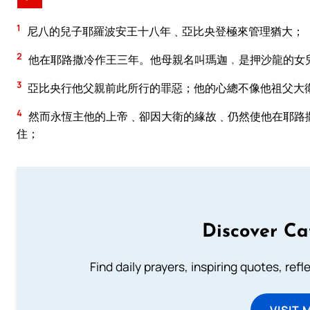
1
尼八的兒子耶羅波安王十八年﹑亞比央登極來管理猶大；
2
他在耶路撒冷作王三年。他母親名叫瑪迦﹐是押沙龍的女
3
亞比央行他父親前此所行的罪惡；他的心總不像他祖父大
4
然而永恆主他的上帝﹑卻因大衛的緣故﹑仍然使他在耶路
住；
Discover Ca
Find daily prayers, inspiring quotes, ref
VISIT 