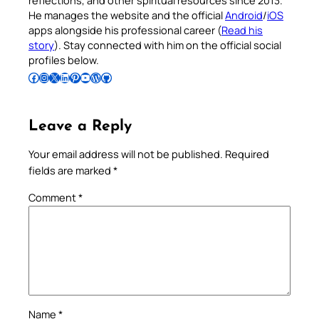
reflections, and other spiritual resources since 2013.
He manages the website and the official
Android
/
iOS
apps alongside his professional career (
Read his
story
). Stay connected with him on the official social
profiles below.
Follow Pradeep on Facebook
Follow Pradeep on Instagram
Follow Pradeep on X
Follow Pradeep on LinkedIn
Follow Pradeep on Pinterest
Subscribe to Pradeep’s Youtube Channel
Follow Pradeep on WordPress
Follow Pradeep on GitHub
Leave a Reply
Your email address will not be published.
Required
fields are marked
*
Comment
*
Name
*