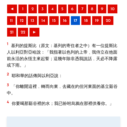
◄
1
2
3
4
5
6
7
8
9
10
11
12
13
14
15
16
17
18
19
20
21
22
►
1
基列的提斯比（原文：基列的寄住者之中）有一位提斯比
人以利亞對亞哈說：「我指著以色列的上帝﹑我侍立在他面
前永活的永恆主來起誓；這幾年除非憑我說話﹐天必不降露
或下雨。」
2
耶和華的話傳與以利亞說：
3
「你離開這裡﹐轉而向東﹐去藏在約但河東面的基立谿谷
中。
4
你要喝那谿谷裡的水；我已吩咐烏鴉在那裡供養你。」