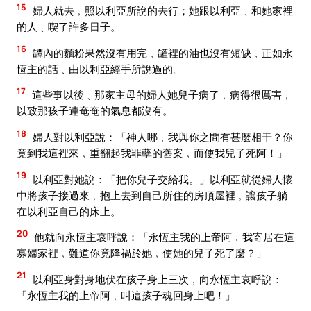
15
婦人就去﹐照以利亞所說的去行；她跟以利亞﹑和她家裡
的人﹑喫了許多日子。
16
罈內的麵粉果然沒有用完﹐罐裡的油也沒有短缺﹐正如永
恆主的話﹑由以利亞經手所說過的。
17
這些事以後﹑那家主母的婦人她兒子病了﹐病得很厲害﹐
以致那孩子連奄奄的氣息都沒有。
18
婦人對以利亞說：「神人哪﹐我與你之間有甚麼相干？你
竟到我這裡來﹐重翻起我罪孽的舊案﹐而使我兒子死阿！」
19
以利亞對她說：「把你兒子交給我。」以利亞就從婦人懷
中將孩子接過來﹐抱上去到自己所住的房頂屋裡﹐讓孩子躺
在以利亞自己的床上。
20
他就向永恆主哀呼說：「永恆主我的上帝阿﹐我寄居在這
寡婦家裡﹐難道你竟降禍於她﹐使她的兒子死了麼？」
21
以利亞身對身地伏在孩子身上三次﹐向永恆主哀呼說：
「永恆主我的上帝阿﹐叫這孩子魂回身上吧！」