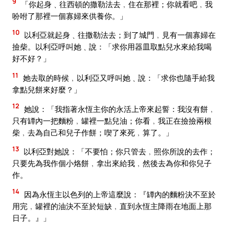
9
「你起身﹑往西頓的撒勒法去﹐住在那裡；你就看吧﹐我
吩咐了那裡一個寡婦來供養你。」
10
以利亞就起身﹑往撒勒法去；到了城門﹐見有一個寡婦在
撿柴。以利亞呼叫她﹑說：「求你用器皿取點兒水來給我喝
好不好？」
11
她去取的時候﹐以利亞又呼叫她﹑說：「求你也隨手給我
拿點兒餅來好麼？」
12
她說：「我指著永恆主你的永活上帝來起誓：我沒有餅﹐
只有罈內一把麵粉﹐罐裡一點兒油；你看﹐我正在撿撿兩根
柴﹐去為自己和兒子作餅；喫了來死﹐算了。」
13
以利亞對她說：「不要怕；你只管去﹐照你所說的去作；
只要先為我作個小烙餅﹐拿出來給我﹐然後去為你和你兒子
作。
14
因為永恆主以色列的上帝這麼說：『罈內的麵粉決不至於
用完﹐罐裡的油決不至於短缺﹐直到永恆主降雨在地面上那
日子。』」