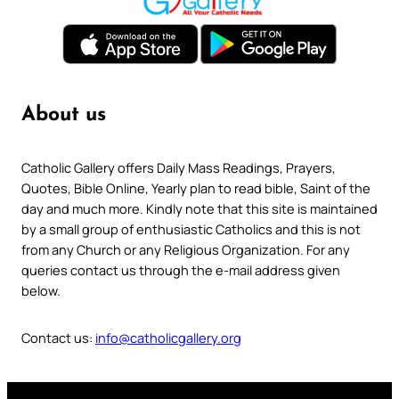
About us
Catholic Gallery offers Daily Mass Readings, Prayers,
Quotes, Bible Online, Yearly plan to read bible, Saint of the
day and much more. Kindly note that this site is maintained
by a small group of enthusiastic Catholics and this is not
from any Church or any Religious Organization. For any
queries contact us through the e-mail address given
below.
Contact us:
info@catholicgallery.org