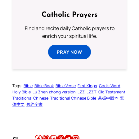
Catholic Prayers
Find and recite daily Catholic prayers to
enrich your spiritual life.
PRAY NOW
Tags:
Bible
Bible Book
Bible Verse
First Kings
God’s Word
Holy Bible
Lu Zhen zhong version
LZZ
LZZT
Old Testament
Traditional Chinese
Traditional Chinese Bible
呂振中版本
繁
体中文
舊約全書
Share this article on Facebook
Share this article on WhatsApp
Share this article on LinkedIn
Share this article on X
Share this article on Telegram
Email this Article