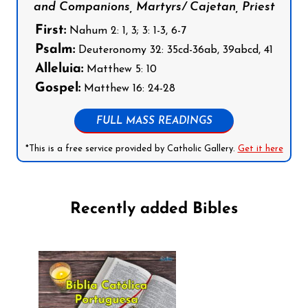
and Companions, Martyrs/ Cajetan, Priest
First:
Nahum 2: 1, 3; 3: 1-3, 6-7
Psalm:
Deuteronomy 32: 35cd-36ab, 39abcd, 41
Alleluia:
Matthew 5: 10
Gospel:
Matthew 16: 24-28
FULL MASS READINGS
*This is a free service provided by Catholic Gallery.
Get it here
Recently added Bibles