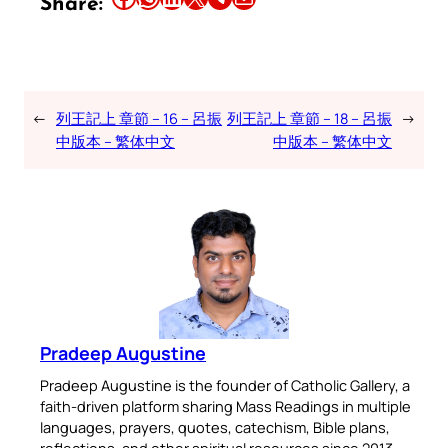
Share:
←
列王記上 章節 – 16 – 呂振
列王記上 章節 – 18 – 呂振
→
中版本 – 繁体中文
中版本 – 繁体中文
Pradeep Augustine
Pradeep Augustine is the founder of Catholic Gallery, a
faith-driven platform sharing Mass Readings in multiple
languages, prayers, quotes, catechism, Bible plans,