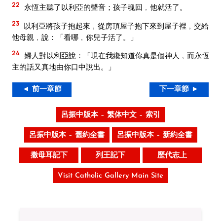
22
永恆主聽了以利亞的聲音；孩子魂回﹐他就活了。
23
以利亞將孩子抱起來﹐從房頂屋子抱下來到屋子裡﹐交給
他母親﹐說：「看哪﹐你兒子活了。」
24
婦人對以利亞說：「現在我纔知道你真是個神人﹐而永恆
主的話又真地由你口中說出。」
◄ 前一章節
下一章節 ►
呂振中版本 – 繁体中文 – 索引
呂振中版本 – 舊約全書
呂振中版本 – 新約全書
撒母耳記下
列王記下
歷代志上
Visit Catholic Gallery Main Site