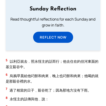
Sunday Reflection
Read thoughtful reflections for each Sunday and
grow in faith.
REFLECT NOW
5
以利亞就去﹐照永恆主的話而行；他去住在約但河東面的
基立谿谷中。
6
烏鴉早晨給他叼餅和肉來﹐晚上也叼餅和肉來；他喝的就
是那谿谷裡的水。
7
過了相當的日子﹑谿谷乾了；因為那地方沒有下雨。
8
永恆主的話傳與他﹑說：