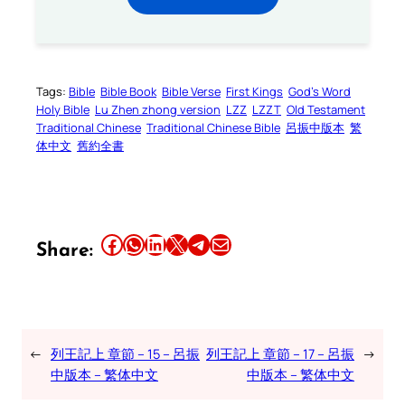
Tags:
Bible
Bible Book
Bible Verse
First Kings
God’s Word
Holy Bible
Lu Zhen zhong version
LZZ
LZZT
Old Testament
Traditional Chinese
Traditional Chinese Bible
呂振中版本
繁
体中文
舊約全書
Share this article on Facebook
Share this article on WhatsApp
Share this article on LinkedIn
Share this article on X
Share this article on Telegram
Email this Article
Share:
←
列王記上 章節 – 15 – 呂振
列王記上 章節 – 17 – 呂振
→
中版本 – 繁体中文
中版本 – 繁体中文