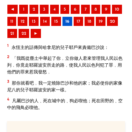
◄
1
2
3
4
5
6
7
8
9
10
11
12
13
14
15
16
17
18
19
20
21
22
►
1
永恆主的話傳與哈拿尼的兒子耶戶來責備巴沙說：
2
「我既從塵土中舉起了你﹐立你做人君來管理我人民以色
列﹐你竟走耶羅波安所走的路﹐使我人民以色列犯了罪﹐用
他們的罪來惹我發怒﹐
3
那你就看吧﹐我一定燒除巴沙和他的家；我必使你的家像
尼八的兒子耶羅波安的家一樣。
4
凡屬巴沙的人﹑死在城中的﹑狗必喫他；死在田野的﹑空
中的飛鳥必喫他。