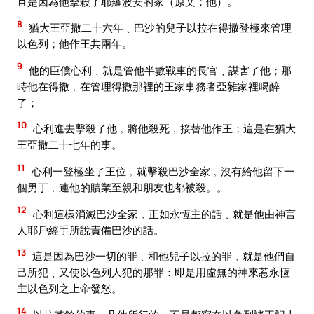
且是因為他擊殺了耶羅波安的家（原文：他）。
8
猶大王亞撒二十六年﹑巴沙的兒子以拉在得撒登極來管理
以色列；他作王共兩年。
9
他的臣僕心利﹑就是管他半數戰車的長官﹑謀害了他；那
時他在得撒﹐在管理得撒那裡的王家事務者亞雜家裡喝醉
了；
10
心利進去擊殺了他﹐將他殺死﹐接替他作王；這是在猶大
王亞撒二十七年的事。
11
心利一登極坐了王位﹐就擊殺巴沙全家﹐沒有給他留下一
個男丁﹐連他的贖業至親和朋友也都被殺。。
12
心利這樣消滅巴沙全家﹐正如永恆主的話﹑就是他由神言
人耶戶經手所說責備巴沙的話。
13
這是因為巴沙一切的罪﹑和他兒子以拉的罪﹐就是他們自
己所犯﹑又使以色列人犯的那罪：即是用虛無的神來惹永恆
主以色列之上帝發怒。
14