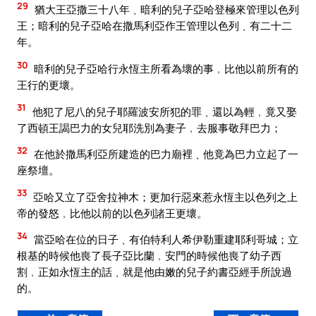
29
猶大王亞撒三十八年﹑暗利的兒子亞哈登極來管理以色列
王；暗利的兒子亞哈在撒馬利亞作王管理以色列﹑有二十二
年。
30
暗利的兒子亞哈行永恆主所看為壞的事﹐比他以前所有的
王行的更壞。
31
他犯了尼八的兒子耶羅波安所犯的罪﹑還以為輕﹐竟又娶
了西頓王謁巴力的女兒耶洗別為妻子﹐去服事敬拜巴力；
32
在他於撒馬利亞所建造的巴力廟裡﹑他竟為巴力立起了一
座祭壇。
33
亞哈又立了亞舍拉神木；更加行惡來惹永恆主以色列之上
帝的發怒﹐比他以前的以色列諸王更壞。
34
當亞哈在位的日子﹑有伯特利人希伊勒重建耶利哥城；立
根基的時候他喪了長子亞比蘭﹐安門的時候他喪了幼子西
割﹐正如永恆主的話﹑就是他由嫩的兒子約書亞經手所說過
的。