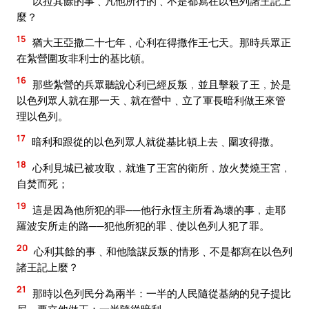
以拉其餘的事﹑凡他所行的﹑不是都寫在以色列諸王記上
麼？
15
猶大王亞撒二十七年﹑心利在得撒作王七天。那時兵眾正
在紮營圍攻非利士的基比頓。
16
那些紮營的兵眾聽說心利已經反叛﹐並且擊殺了王﹐於是
以色列眾人就在那一天﹑就在營中﹑立了軍長暗利做王來管
理以色列。
17
暗利和跟從的以色列眾人就從基比頓上去﹑圍攻得撒。
18
心利見城已被攻取﹐就進了王宮的衛所﹐放火焚燒王宮﹐
自焚而死；
19
這是因為他所犯的罪──他行永恆主所看為壞的事﹐走耶
羅波安所走的路──犯他所犯的罪﹑使以色列人犯了罪。
20
心利其餘的事﹑和他陰謀反叛的情形﹑不是都寫在以色列
諸王記上麼？
21
那時以色列民分為兩半：一半的人民隨從基納的兒子提比
尼﹐要立他做王；一半隨從暗利。