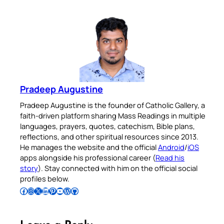
Pradeep Augustine
Pradeep Augustine is the founder of Catholic Gallery, a
faith-driven platform sharing Mass Readings in multiple
languages, prayers, quotes, catechism, Bible plans,
reflections, and other spiritual resources since 2013.
He manages the website and the official
Android
/
iOS
apps alongside his professional career (
Read his
story
). Stay connected with him on the official social
profiles below.
Follow Pradeep on Facebook
Follow Pradeep on Instagram
Follow Pradeep on X
Follow Pradeep on LinkedIn
Follow Pradeep on Pinterest
Subscribe to Pradeep’s Youtube Channel
Follow Pradeep on WordPress
Follow Pradeep on GitHub