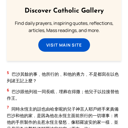
Discover Catholic Gallery
Find daily prayers, inspiring quotes, reflections,
articles, Mass readings, and more.
VISIT MAIN SITE
5
巴沙其餘的事﹑他所行的﹑和他的勇力﹑不是都寫在以色
列諸王記上麼？
6
巴沙跟他列祖一同長眠﹐埋葬在得撒；他兒子以拉接替他
作王。
7
同時永恆主的話也由哈拿呢的兒子神言人耶戶經手來責備
巴沙和他的家﹐是因為他在永恆主面前所行的一切壞事：將
他的手所製作的去惹永恆主發怒﹐像耶羅波安的家一樣﹐並