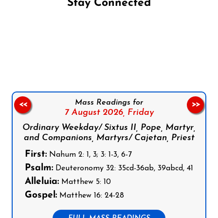
Stay Connected
Follow us on Facebook
Follow us on Instagram
Follow us on X
Subscribe to our YouTube Channel
Follow us on WhatsApp
Mass Readings for
<<
>>
7 August 2026,
Friday
Ordinary Weekday/ Sixtus II, Pope, Martyr,
and Companions, Martyrs/ Cajetan, Priest
First:
Nahum 2: 1, 3; 3: 1-3, 6-7
Psalm:
Deuteronomy 32: 35cd-36ab, 39abcd, 41
Alleluia:
Matthew 5: 10
Gospel:
Matthew 16: 24-28