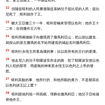
22
但隨從暗利的人民勝過隨從基納兒子提比尼的人民；提比
尼死了﹐暗利就作了王。
23
猶大王亞撒三十一年﹑暗利登極來管理以色列；他作王十
二年；在得撒作王六年。
24
暗利用兩擔銀子向撒瑪買了撒馬利亞山；把山加以建造﹐
就按山的原主撒瑪的名字給所建造的城起名叫撒馬利亞。
25
暗利行永恆主所看為壞的事；比以前所有的王行的更壞。
26
他走尼八的兒子耶羅波安所走的路﹐犯了耶羅波安使以色
列人犯的那罪﹐用虛無的神來惹永恆主以色列之上帝的發
怒。
27
暗利其餘的事﹑他所行的﹑和他所顯的勇力﹑不是都寫在
以色列諸王記上麼？
28
暗利跟他列祖一同長眠﹐埋葬在撒馬利亞；他兒子亞哈接
替他作王。