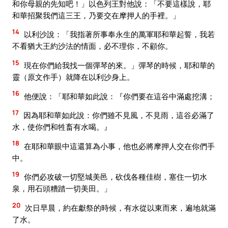
和你母親的先知吧！」以色列王對他說：「不要這樣說，耶
和華招聚我們這三王，乃要交在摩押人的手裡。」
14
以利沙說：「我指著所事奉永生的萬軍耶和華起誓，我若
不看猶大王約沙法的情面，必不理你，不顧你。
15
現在你們給我找一個彈琴的來。」彈琴的時候，耶和華的
靈（原文作手）就降在以利沙身上。
16
他便說：「耶和華如此說：『你們要在這谷中滿處挖溝；
17
因為耶和華如此說：你們雖不見風，不見雨，這谷必滿了
水，使你們和牲畜有水喝。』
18
在耶和華眼中這還算為小事，他也必將摩押人交在你們手
中。
19
你們必攻破一切堅城美邑，砍伐各種佳樹，塞住一切水
泉，用石頭糟踏一切美田。」
20
次日早晨，約在獻祭的時候，有水從以東而來，遍地就滿
了水。