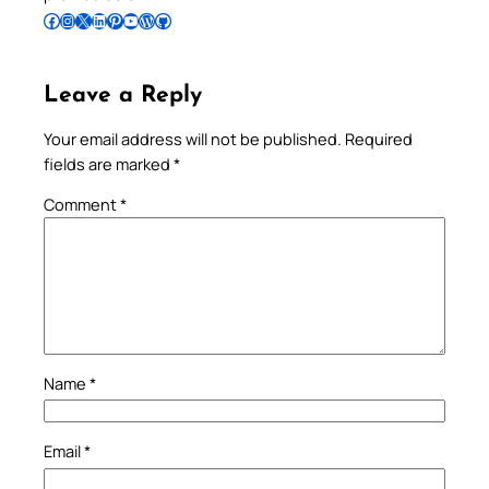
Follow Pradeep on Facebook
Follow Pradeep on Instagram
Follow Pradeep on X
Follow Pradeep on LinkedIn
Follow Pradeep on Pinterest
Subscribe to Pradeep’s Youtube Channel
Follow Pradeep on WordPress
Follow Pradeep on GitHub
Leave a Reply
Your email address will not be published.
Required
fields are marked
*
Comment
*
Name
*
Email
*