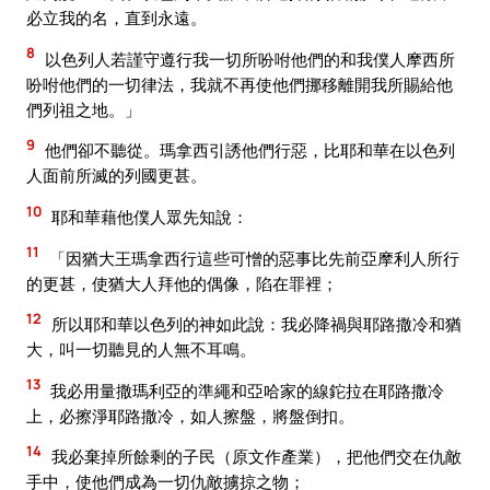
必立我的名，直到永遠。
8
以色列人若謹守遵行我一切所吩咐他們的和我僕人摩西所
吩咐他們的一切律法，我就不再使他們挪移離開我所賜給他
們列祖之地。」
9
他們卻不聽從。瑪拿西引誘他們行惡，比耶和華在以色列
人面前所滅的列國更甚。
10
耶和華藉他僕人眾先知說：
11
「因猶大王瑪拿西行這些可憎的惡事比先前亞摩利人所行
的更甚，使猶大人拜他的偶像，陷在罪裡；
12
所以耶和華以色列的神如此說：我必降禍與耶路撒冷和猶
大，叫一切聽見的人無不耳鳴。
13
我必用量撒瑪利亞的準繩和亞哈家的線鉈拉在耶路撒冷
上，必擦淨耶路撒冷，如人擦盤，將盤倒扣。
14
我必棄掉所餘剩的子民（原文作產業），把他們交在仇敵
手中，使他們成為一切仇敵擄掠之物；