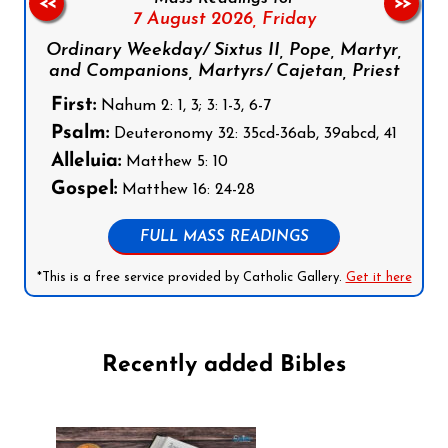
<<
>>
7 August 2026,
Friday
Ordinary Weekday/ Sixtus II, Pope, Martyr,
and Companions, Martyrs/ Cajetan, Priest
First:
Nahum 2: 1, 3; 3: 1-3, 6-7
Psalm:
Deuteronomy 32: 35cd-36ab, 39abcd, 41
Alleluia:
Matthew 5: 10
Gospel:
Matthew 16: 24-28
FULL MASS READINGS
*This is a free service provided by Catholic Gallery.
Get it here
Recently added Bibles