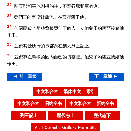
22
離棄耶和華他列祖的神，不遵行耶和華的道。
23
亞們王的臣僕背叛他，在宮裡殺了他。
24
但國民殺了那些背叛亞們王的人，立他兒子約西亞接續他
作王。
25
亞們其餘所行的事都寫在猶大列王記上。
26
亞們葬在烏撒的園內自己的墳墓裡。他兒子約西亞接續他
作王。
◄ 前一章節
下一章節 ►
中文和合本 – 繁体中文 – 索引
中文和合本 – 旧约全书
中文和合本 – 新约全书
列王記上
歷代志上
歷代志下
Visit Catholic Gallery Main Site