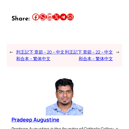
Share this article on Facebook
Share this article on WhatsApp
Share this article on LinkedIn
Share this article on X
Share this article on Telegram
Email this Article
Share:
←
列王記下 章節 – 20 – 中文
列王記下 章節 – 22 – 中文
→
和合本 – 繁体中文
和合本 – 繁体中文
Pradeep Augustine
Pradeep Augustine is the founder of Catholic Gallery, a