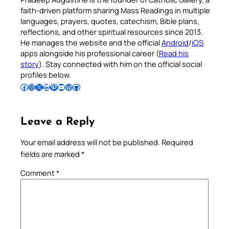
faith-driven platform sharing Mass Readings in multiple
languages, prayers, quotes, catechism, Bible plans,
reflections, and other spiritual resources since 2013.
He manages the website and the official
Android
/
iOS
apps alongside his professional career (
Read his
story
). Stay connected with him on the official social
profiles below.
Follow Pradeep on Facebook
Follow Pradeep on Instagram
Follow Pradeep on X
Follow Pradeep on LinkedIn
Follow Pradeep on Pinterest
Subscribe to Pradeep’s Youtube Channel
Follow Pradeep on WordPress
Follow Pradeep on GitHub
Leave a Reply
Your email address will not be published.
Required
fields are marked
*
Comment
*