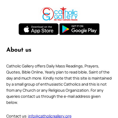
About us
Catholic Gallery offers Daily Mass Readings, Prayers,
Quotes, Bible Online, Yearly plan to read bible, Saint of the
day and much more. Kindly note that this site is maintained
by a small group of enthusiastic Catholics and this is not
from any Church or any Religious Organization. For any
queries contact us through the e-mail address given
below.
Contact us:
info@catholicgallery.org