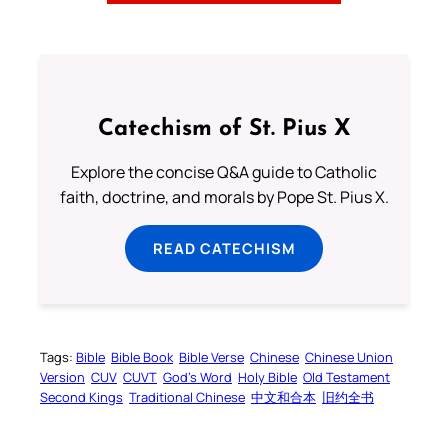
Catechism of St. Pius X
Explore the concise Q&A guide to Catholic
faith, doctrine, and morals by Pope St. Pius X.
READ CATECHISM
Tags:
Bible
Bible Book
Bible Verse
Chinese
Chinese Union
Version
CUV
CUVT
God’s Word
Holy Bible
Old Testament
Second Kings
Traditional Chinese
中文和合本
旧约全书