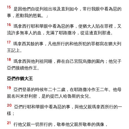
15
是因他們自從列祖出埃及直到如今，常行我眼中看為惡的
事，惹動我的怒氣。」
16
瑪拿西行耶和華眼中看為惡的事，使猶大人陷在罪裡，又
流許多無辜人的血，充滿了耶路撒冷，從這邊直到那邊。
17
瑪拿西其餘的事，凡他所行的和他所犯的罪都寫在猶大列
王記上。
18
瑪拿西與他列祖同睡，葬在自己宮院烏撒的園內；他兒子
亞們接續他作王。
亞們作猶大王
19
亞們登基的時候年二十二歲，在耶路撒冷作王二年。他母
親名叫米舒利密，是約提巴人哈魯斯的女兒。
20
亞們行耶和華眼中看為惡的事，與他父親瑪拿西所行的一
樣；
21
行他父親一切所行的，敬奉他父親所敬奉的偶像，