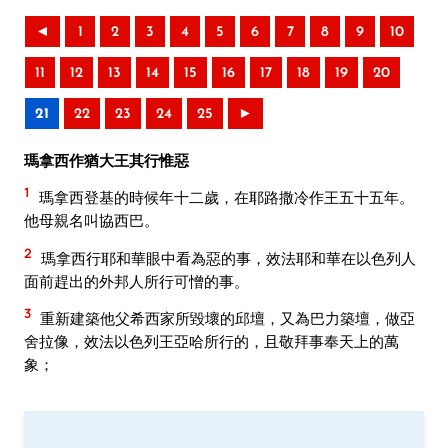
◄
1
2
3
4
5
6
7
8
9
10
11
12
13
14
15
16
17
18
19
20
21
22
23
24
25
►
瑪拿西作猶大王其行惟惡
1
瑪拿西登基的時候年十二歲，在耶路撒冷作王五十五年。
他母親名叫協西巴。
2
瑪拿西行耶和華眼中看為惡的事，效法耶和華在以色列人
面前趕出的外邦人所行可憎的事。
3
重新建築他父希西家所毀壞的邱壇，又為巴力築壇，做亞
舍拉像，效法以色列王亞哈所行的，且敬拜事奉天上的萬
象；