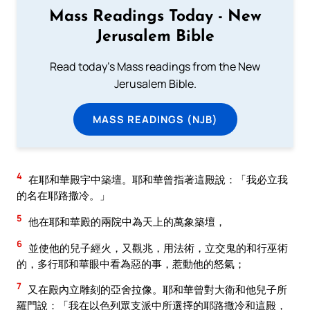
Mass Readings Today - New
Jerusalem Bible
Read today's Mass readings from the New
Jerusalem Bible.
MASS READINGS (NJB)
4
在耶和華殿宇中築壇。耶和華曾指著這殿說：「我必立我
的名在耶路撒冷。」
5
他在耶和華殿的兩院中為天上的萬象築壇，
6
並使他的兒子經火，又觀兆，用法術，立交鬼的和行巫術
的，多行耶和華眼中看為惡的事，惹動他的怒氣；
7
又在殿內立雕刻的亞舍拉像。耶和華曾對大衛和他兒子所
羅門說：「我在以色列眾支派中所選擇的耶路撒冷和這殿，