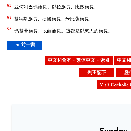
52
亞何利巴瑪族長、以拉族長、比嫩族長、
53
基納斯族長、提幔族長、米比薩族長、
54
瑪基疊族長、以蘭族長。這都是以東人的族長。
◄ 前一書
中文和合本 – 繁体中文 – 索引
中文和
列王記下
歷
Visit Catholic