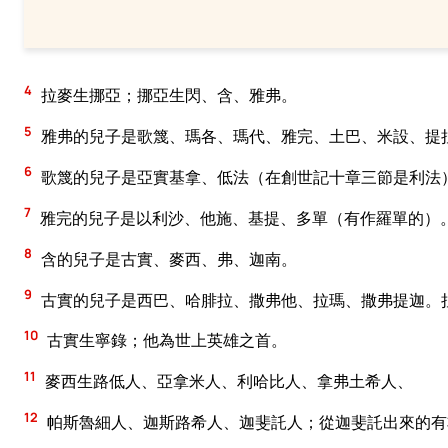
4
拉麥生挪亞；挪亞生閃、含、雅弗。
5
雅弗的兒子是歌篾、瑪各、瑪代、雅完、土巴、米設、提
6
歌篾的兒子是亞實基拿、低法（在創世記十章三節是利法
7
雅完的兒子是以利沙、他施、基提、多單（有作羅單的）
8
含的兒子是古實、麥西、弗、迦南。
9
古實的兒子是西巴、哈腓拉、撒弗他、拉瑪、撒弗提迦。
10
古實生寧錄；他為世上英雄之首。
11
麥西生路低人、亞拿米人、利哈比人、拿弗土希人、
12
帕斯魯細人、迦斯路希人、迦斐託人；從迦斐託出來的有