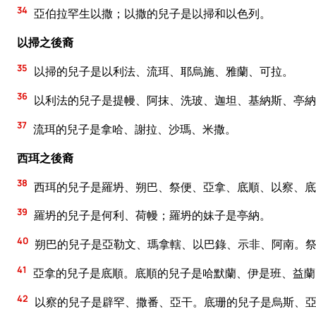
34
亞伯拉罕生以撒；以撒的兒子是以掃和以色列。
以掃之後裔
35
以掃的兒子是以利法、流珥、耶烏施、雅蘭、可拉。
36
以利法的兒子是提幔、阿抹、洗玻、迦坦、基納斯、亭納
37
流珥的兒子是拿哈、謝拉、沙瑪、米撒。
西珥之後裔
38
西珥的兒子是羅坍、朔巴、祭便、亞拿、底順、以察、底
39
羅坍的兒子是何利、荷幔；羅坍的妹子是亭納。
40
朔巴的兒子是亞勒文、瑪拿轄、以巴錄、示非、阿南。
41
亞拿的兒子是底順。底順的兒子是哈默蘭、伊是班、益蘭
42
以察的兒子是辟罕、撒番、亞干。底珊的兒子是烏斯、