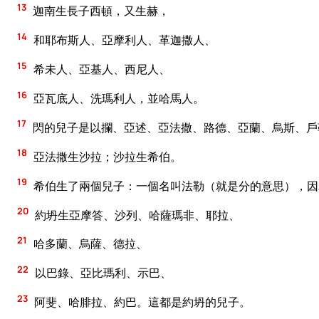
13
迦南生長子西頓，又生赫，
14
和耶布斯人、亞摩利人、革迦撒人、
15
希未人、亞基人、西尼人、
16
亞瓦底人、洗瑪利人，並哈馬人。
17
閃的兒子是以攔、亞述、亞法撒、路德、亞蘭、烏斯、戶
18
亞法撒生沙拉；沙拉生希伯。
19
希伯生了兩個兒子：一個名叫法勒（就是分的意思），因
20
約坍生亞摩答、沙列、哈薩瑪非、耶拉、
21
哈多蘭、烏薩、德拉、
22
以巴錄、亞比瑪利、示巴、
23
阿斐、哈腓拉、約巴。這都是約坍的兒子。