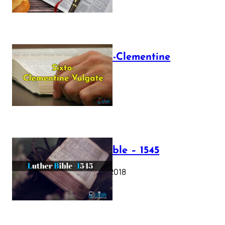
The Sixto-Clementine
Vulgate
July 12, 2025
Luther Bible – 1545
October 17, 2018