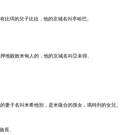
有比珥的兒子比拉，他的京城名叫亭哈巴。
押地殺敗米甸人的，他的京城名叫亞未得。
的妻子名叫米希他別，是米薩合的孫女，瑪特列的女兒。
族長、