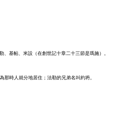
勒、基帖、米設（在創世記十章二十三節是瑪施）。
為那時人就分地居住；法勒的兄弟名叫約坍。