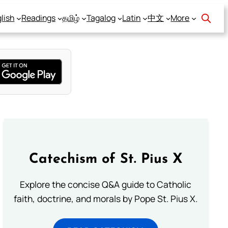
lish
Readings
தமிழ்
Tagalog
Latin
中文
More
Catechism of St. Pius X
Explore the concise Q&A guide to Catholic
faith, doctrine, and morals by Pope St. Pius X.