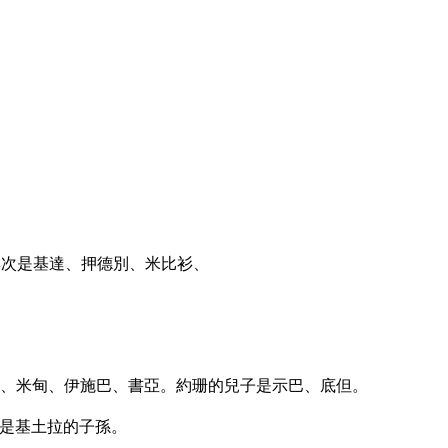
次是基達、押德別、米比衫、
、米甸、伊施巴、書亞。約珊的兒子是示巴、底但。
是基土拉的子孫。