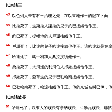
以東諸王
43
以色列人未有君王治理之先，在以東地作王的記在下面：
44
比拉死了，波斯拉人謝拉的兒子約巴接續他作王。
45
約巴死了，提幔地的人戶珊接續他作王。
46
戶珊死了，比達的兒子哈達接續他作王。這哈達就是在摩
47
哈達死了，瑪士利加人桑拉接續他作王。
48
桑拉死了，大河邊的利河伯人掃羅接續他作王。
49
掃羅死了，亞革波的兒子巴勒哈南接續他作王。
50
巴勒哈南死了，哈達接續他作王。他的京城名叫巴伊，他
以東諸族長
51
哈達死了，以東人的族長有亭納族長、亞勒瓦族長、耶帖