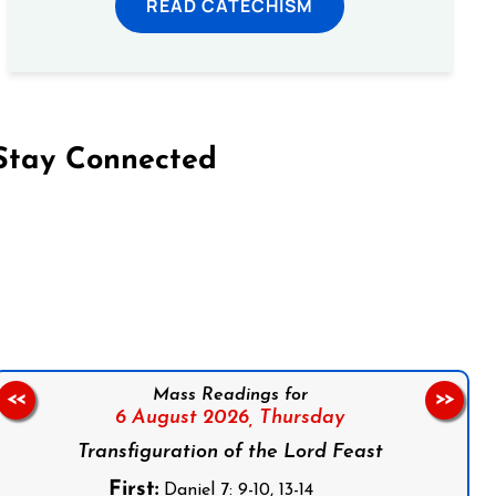
READ CATECHISM
Stay Connected
on Facebook
Follow us on Instagram
Follow us on X
Subscribe to our YouTube Channel
Follow us on WhatsApp
Mass Readings for
<<
>>
6 August 2026,
Thursday
Transfiguration of the Lord Feast
First:
Daniel 7: 9-10, 13-14