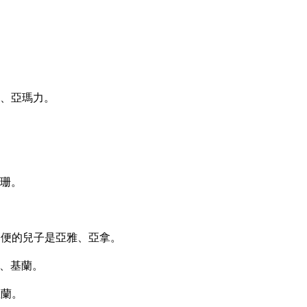
、亞瑪力。
珊。
祭便的兒子是亞雅、亞拿。
、基蘭。
亞蘭。