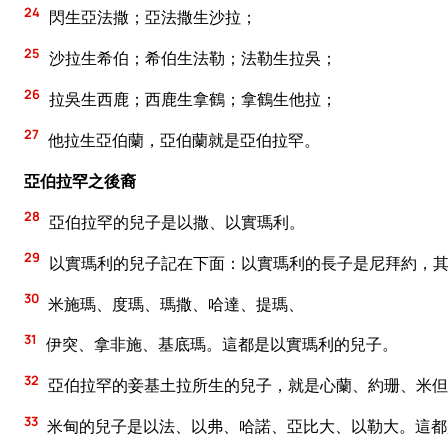
24
閃生亞法撒；亞法撒生沙拉；
25
沙拉生希伯；希伯生法勒；法勒生拉吳；
26
拉吳生西鹿；西鹿生拿鶴；拿鶴生他拉；
27
他拉生亞伯蘭，亞伯蘭就是亞伯拉罕。
亞伯拉罕之後裔
28
亞伯拉罕的兒子是以撒、以實瑪利。
29
以實瑪利的兒子記在下面：以實瑪利的長子是尼拜約，其
30
米施瑪、度瑪、瑪撒、哈達、提瑪、
31
伊突、拿非施、基底瑪。這都是以實瑪利的兒子。
32
亞伯拉罕的妾基土拉所生的兒子，就是心蘭、約珊、米但
33
米甸的兒子是以法、以弗、哈諾、亞比大、以勒大。這都