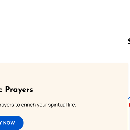
Follow us 
c Prayers
ayers to enrich your spiritual life.
Y NOW