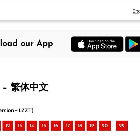
Eng
load our App
 – 繁体中文
rsion – LZZT)
..
12
13
14
15
16
17
18
19
20
29