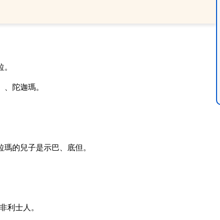
拉。
）、陀迦瑪。
。
拉瑪的兒子是示巴、底但。
非利士人。