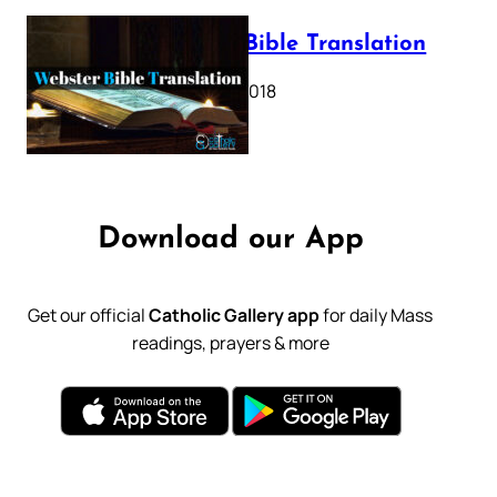
Webster Bible Translation
October 11, 2018
Download our App
Get our official
Catholic Gallery app
for daily Mass
readings, prayers & more