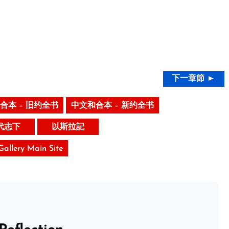
下一章節 ►
合本 – 旧约全书
中文和合本 – 新约全书
代志下
以斯拉記
 Gallery Main Site