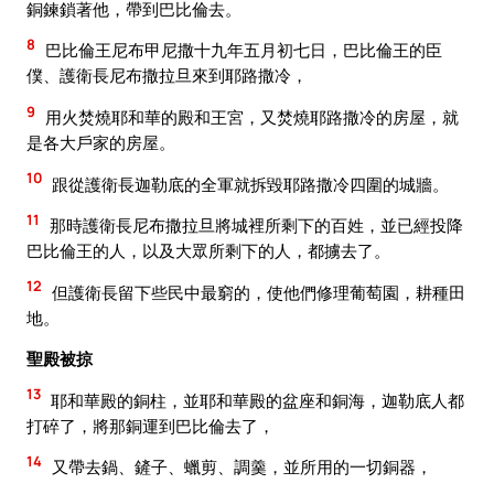
銅鍊鎖著他，帶到巴比倫去。
8
巴比倫王尼布甲尼撒十九年五月初七日，巴比倫王的臣
僕、護衛長尼布撒拉旦來到耶路撒冷，
9
用火焚燒耶和華的殿和王宮，又焚燒耶路撒冷的房屋，就
是各大戶家的房屋。
10
跟從護衛長迦勒底的全軍就拆毀耶路撒冷四圍的城牆。
11
那時護衛長尼布撒拉旦將城裡所剩下的百姓，並已經投降
巴比倫王的人，以及大眾所剩下的人，都擄去了。
12
但護衛長留下些民中最窮的，使他們修理葡萄園，耕種田
地。
聖殿被掠
13
耶和華殿的銅柱，並耶和華殿的盆座和銅海，迦勒底人都
打碎了，將那銅運到巴比倫去了，
14
又帶去鍋、鏟子、蠟剪、調羹，並所用的一切銅器，