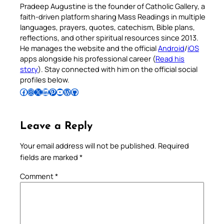
Pradeep Augustine is the founder of Catholic Gallery, a
faith-driven platform sharing Mass Readings in multiple
languages, prayers, quotes, catechism, Bible plans,
reflections, and other spiritual resources since 2013.
He manages the website and the official
Android
/
iOS
apps alongside his professional career (
Read his
story
). Stay connected with him on the official social
profiles below.
Follow Pradeep on Facebook
Follow Pradeep on Instagram
Follow Pradeep on X
Follow Pradeep on LinkedIn
Follow Pradeep on Pinterest
Subscribe to Pradeep’s Youtube Channel
Follow Pradeep on WordPress
Follow Pradeep on GitHub
Leave a Reply
Your email address will not be published.
Required
fields are marked
*
Comment
*