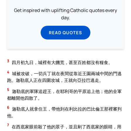
Get inspired with uplifting Catholic quotes every
day.
READ QUOTES
3
四月初九日，城裡有大饑荒，甚至百姓都沒有糧食。
4
城被攻破，一切兵丁就在夜間從靠近王園兩城中間的門逃
跑。迦勒底人正在四圍攻城，王就向亞拉巴逃走。
5
迦勒底的軍隊追趕王，在耶利哥的平原追上他；他的全軍
都離開他四散了。
6
迦勒底人就拿住王，帶他到在利比拉的巴比倫王那裡審判
他。
7
在西底家眼前殺了他的眾子，並且剜了西底家的眼睛，用