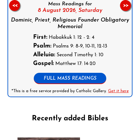
Mass Readings for
<<
>>
8 August 2026,
Saturday
Dominic, Priest, Religious Founder Obligatory
Memorial
First:
Habakkuk 1: 12 - 2: 4
Psalm:
Psalms 9: 8-9, 10-11, 12-13
Alleluia:
Second Timothy 1: 10
Gospel:
Matthew 17: 14-20
FULL MASS READINGS
*This is a free service provided by Catholic Gallery.
Get it here
Recently added Bibles