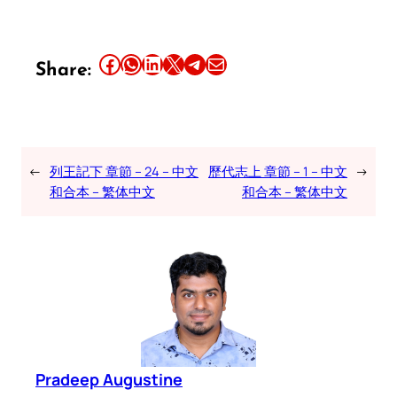
Share this article on Facebook
Share this article on WhatsApp
Share this article on LinkedIn
Share this article on X
Share this article on Telegram
Email this Article
Share:
←
列王記下 章節 – 24 – 中文
歷代志上 章節 – 1 – 中文
→
和合本 – 繁体中文
和合本 – 繁体中文
Pradeep Augustine