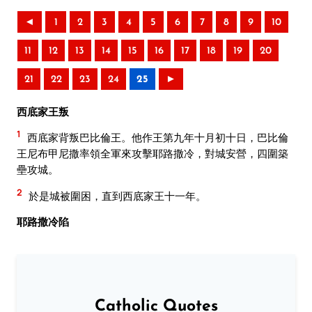
◄
1
2
3
4
5
6
7
8
9
10
11
12
13
14
15
16
17
18
19
20
21
22
23
24
25
►
西底家王叛
1
西底家背叛巴比倫王。他作王第九年十月初十日，巴比倫
王尼布甲尼撒率領全軍來攻擊耶路撒冷，對城安營，四圍築
壘攻城。
2
於是城被圍困，直到西底家王十一年。
耶路撒冷陷
Catholic Quotes