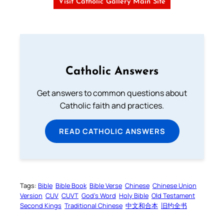
Visit Catholic Gallery Main Site
Catholic Answers
Get answers to common questions about
Catholic faith and practices.
READ CATHOLIC ANSWERS
Tags:
Bible
Bible Book
Bible Verse
Chinese
Chinese Union
Version
CUV
CUVT
God’s Word
Holy Bible
Old Testament
Second Kings
Traditional Chinese
中文和合本
旧约全书