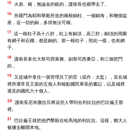
15
火鼎、碗，無論金的銀的，護衛長也都帶去了。
16
所羅門為耶和華殿所造的兩根銅柱、一個銅海，和幾個盆
座，這一切的銅，多得無法可稱。
17
這一根柱子高十八肘，柱上有銅頂，高三肘；銅頂的周圍
有網子和石榴，都是銅的。那一根柱子，照此一樣，也有網
子。
18
護衛長拿住大祭司西萊雅、副祭司西番亞，和三個把門
的，
19
又從城中拿住一個管理兵丁的官（或作：太監），並在城
裡所遇常見王面的五個人和檢點國民軍長的書記，以及城裡
遇見的國民六十個人。
20
護衛長尼布撒拉旦將這些人帶到在利比拉的巴比倫王那
裡。
21
巴比倫王就把他們擊殺在哈馬地的利比拉。這樣，猶大人
被擄去離開本地。