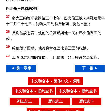
巴比倫王厚待約雅斤
27
猶大王約雅斤被擄後三十七年，巴比倫王以未米羅達元年
十二月二十七日，使猶大王約雅斤抬頭，提他出監；
28
又對他說恩言，使他的位高過與他一同在巴比倫眾王的
位，
29
給他脫了囚服。他終身常在巴比倫王面前吃飯。
30
王賜他所需用的食物，日日賜他一分，終身都是這樣。
◄ 前一章節
下一書 ►
中文和合本 – 繁体中文 – 索引
中文和合本 – 旧约全书
中文和合本 – 新约全书
列王記上
歷代志上
歷代志下