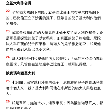
立基大利作省長
22
至於猶大國剩下的民，就是巴比倫王尼布甲尼撒所剩下
的，巴比倫王立了沙番的孫子、亞希甘的兒子基大利作他們
的省長。
23
眾軍長和屬他們的人聽見巴比倫王立了基大利作省長，於
是軍長尼探雅的兒子以實瑪利、加利亞的兒子約哈難、尼陀
法人單戶蔑的兒子西萊雅、瑪迦人的兒子雅撒尼亞，和屬他
們的人都到米斯巴見基大利。
24
基大利向他們和屬他們的人起誓說：「你們不必懼怕迦勒
底臣僕，只管住在這地服事巴比倫王，就可以得福。」
以實瑪利殺基大利
25
七月間，宗室以利沙瑪的孫子、尼探雅的兒子以實瑪利帶
著十個人來，殺了基大利和同他在米斯巴的猶大人與迦勒底
人。
26
於是眾民，無論大小，連眾軍長；因為懼怕迦勒底人，都
起身往埃及去了。