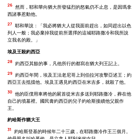
26
然而，耶和華向猶大所發猛烈的怒氣仍不止息，是因瑪拿
西諸事惹動他。
27
耶和華說：「我必將猶大人從我面前趕出，如同趕出以色
列人一般；我必棄掉我從前所選擇的這城耶路撒冷和我所說
立我名的殿。」
埃及王殺約西亞
28
約西亞其餘的事，凡他所行的都寫在猶大列王記上。
29
約西亞年間，埃及王法老尼哥上到伯拉河攻擊亞述王；約
西亞王去抵擋他。埃及王遇見約西亞在米吉多，就殺了他。
30
他的臣僕用車將他的屍首從米吉多送到耶路撒冷，葬在他
自己的墳墓裡。國民膏約西亞的兒子約哈斯接續他父親作
王。
約哈斯作猶大王
31
約哈斯登基的時候年二十三歲，在耶路撒冷作王三個月。
他母親名叫哈慕他，是立拿人耶利米的女兒。