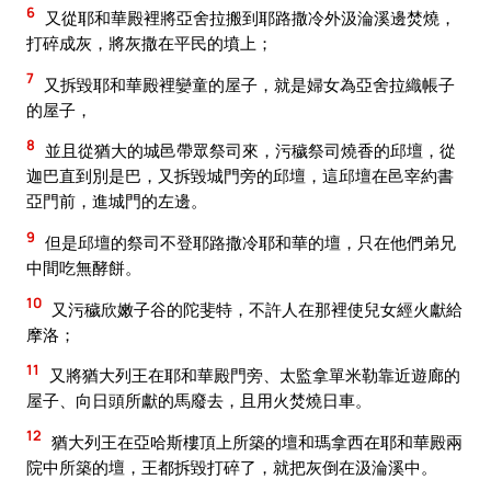
6
又從耶和華殿裡將亞舍拉搬到耶路撒冷外汲淪溪邊焚燒，
打碎成灰，將灰撒在平民的墳上；
7
又拆毀耶和華殿裡孌童的屋子，就是婦女為亞舍拉織帳子
的屋子，
8
並且從猶大的城邑帶眾祭司來，污穢祭司燒香的邱壇，從
迦巴直到別是巴，又拆毀城門旁的邱壇，這邱壇在邑宰約書
亞門前，進城門的左邊。
9
但是邱壇的祭司不登耶路撒冷耶和華的壇，只在他們弟兄
中間吃無酵餅。
10
又污穢欣嫩子谷的陀斐特，不許人在那裡使兒女經火獻給
摩洛；
11
又將猶大列王在耶和華殿門旁、太監拿單米勒靠近遊廊的
屋子、向日頭所獻的馬廢去，且用火焚燒日車。
12
猶大列王在亞哈斯樓頂上所築的壇和瑪拿西在耶和華殿兩
院中所築的壇，王都拆毀打碎了，就把灰倒在汲淪溪中。