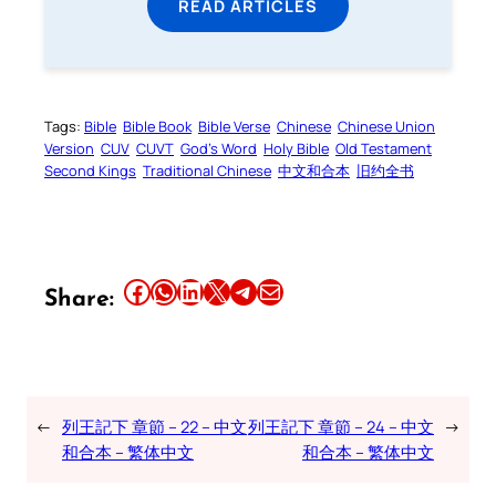
READ ARTICLES
Tags:
Bible
Bible Book
Bible Verse
Chinese
Chinese Union
Version
CUV
CUVT
God’s Word
Holy Bible
Old Testament
Second Kings
Traditional Chinese
中文和合本
旧约全书
Share this article on Facebook
Share this article on WhatsApp
Share this article on LinkedIn
Share this article on X
Share this article on Telegram
Email this Article
Share:
←
列王記下 章節 – 22 – 中文
列王記下 章節 – 24 – 中文
→
和合本 – 繁体中文
和合本 – 繁体中文