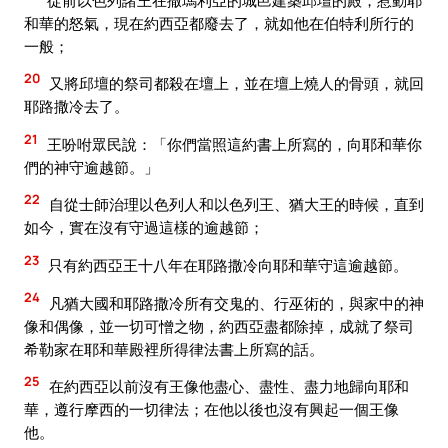
和華的怒氣，現在約西亞都廢去了，就如他在伯特利所行的
一般；
20
又將邱壇的祭司都殺在壇上，並在壇上燒人的骨頭，就回
耶路撒冷去了。
21
王吩咐眾民說：「你們當照這約書上所寫的，向耶和華你
們的神守逾越節。」
22
自從士師治理以色列人和以色列王、猶大王的時候，直到
如今，實在沒有守過這樣的逾越節；
23
只有約西亞王十八年在耶路撒冷向耶和華守這逾越節。
24
凡猶大國和耶路撒冷所有交鬼的、行巫術的，與家中的神
像和偶像，並一切可憎之物，約西亞盡都除掉，成就了祭司
希勒家在耶和華殿裡所得律法書上所寫的話。
25
在約西亞以前沒有王像他盡心、盡性、盡力地歸向耶和
華，遵行摩西的一切律法；在他以後也沒有興起一個王像
他。