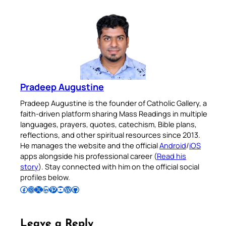
Pradeep Augustine
Pradeep Augustine is the founder of Catholic Gallery, a
faith-driven platform sharing Mass Readings in multiple
languages, prayers, quotes, catechism, Bible plans,
reflections, and other spiritual resources since 2013.
He manages the website and the official
Android
/
iOS
apps alongside his professional career (
Read his
story
). Stay connected with him on the official social
profiles below.
Follow Pradeep on Facebook
Follow Pradeep on Instagram
Follow Pradeep on X
Follow Pradeep on LinkedIn
Follow Pradeep on Pinterest
Subscribe to Pradeep’s Youtube Channel
Follow Pradeep on WordPress
Follow Pradeep on GitHub
Leave a Reply