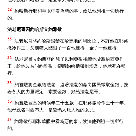
32
約哈斯行耶和華眼中看為惡的事，效法他列祖一切所行
的。
法老尼哥囚約哈斯立約雅敬
33
法老尼哥將約哈斯鎖禁在哈馬地的利比拉，不許他在耶路
撒冷作王，又罰猶大國銀子一百他連得，金子一他連得。
34
法老尼哥立約西亞的兒子以利亞敬接續他父親約西亞作
王，給他改名叫約雅敬，卻將約哈斯帶到埃及，他就死在那
裡。
35
約雅敬將金銀給法老，遵著法老的命向國民徵取金銀，按
著各人的力量派定，索要金銀，好給法老尼哥。
36
約雅敬登基的時候年二十五歲，在耶路撒冷作王十一年。
他母親名叫西布大，是魯瑪人毗大雅的女兒。
37
約雅敬行耶和華眼中看為惡的事，效法他列祖一切所行
的。