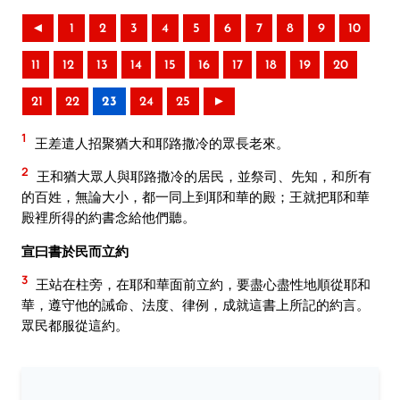
◄
1
2
3
4
5
6
7
8
9
10
11
12
13
14
15
16
17
18
19
20
21
22
23
24
25
►
1
王差遣人招聚猶大和耶路撒冷的眾長老來。
2
王和猶大眾人與耶路撒冷的居民，並祭司、先知，和所有
的百姓，無論大小，都一同上到耶和華的殿；王就把耶和華
殿裡所得的約書念給他們聽。
宣曰書於民而立約
3
王站在柱旁，在耶和華面前立約，要盡心盡性地順從耶和
華，遵守他的誡命、法度、律例，成就這書上所記的約言。
眾民都服從這約。