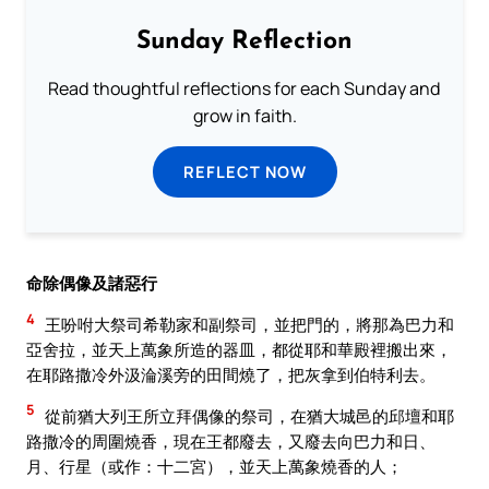
Sunday Reflection
Read thoughtful reflections for each Sunday and
grow in faith.
REFLECT NOW
命除偶像及諸惡行
4
王吩咐大祭司希勒家和副祭司，並把門的，將那為巴力和
亞舍拉，並天上萬象所造的器皿，都從耶和華殿裡搬出來，
在耶路撒冷外汲淪溪旁的田間燒了，把灰拿到伯特利去。
5
從前猶大列王所立拜偶像的祭司，在猶大城邑的邱壇和耶
路撒冷的周圍燒香，現在王都廢去，又廢去向巴力和日、
月、行星（或作：十二宮），並天上萬象燒香的人；