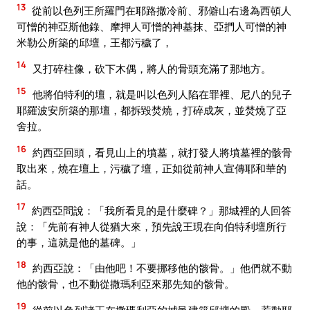
13
從前以色列王所羅門在耶路撒冷前、邪僻山右邊為西頓人
可憎的神亞斯他錄、摩押人可憎的神基抹、亞捫人可憎的神
米勒公所築的邱壇，王都污穢了，
14
又打碎柱像，砍下木偶，將人的骨頭充滿了那地方。
15
他將伯特利的壇，就是叫以色列人陷在罪裡、尼八的兒子
耶羅波安所築的那壇，都拆毀焚燒，打碎成灰，並焚燒了亞
舍拉。
16
約西亞回頭，看見山上的墳墓，就打發人將墳墓裡的骸骨
取出來，燒在壇上，污穢了壇，正如從前神人宣傳耶和華的
話。
17
約西亞問說：「我所看見的是什麼碑？」那城裡的人回答
說：「先前有神人從猶大來，預先說王現在向伯特利壇所行
的事，這就是他的墓碑。」
18
約西亞說：「由他吧！不要挪移他的骸骨。」他們就不動
他的骸骨，也不動從撒瑪利亞來那先知的骸骨。
19
從前以色列諸王在撒瑪利亞的城邑建築邱壇的殿，惹動耶