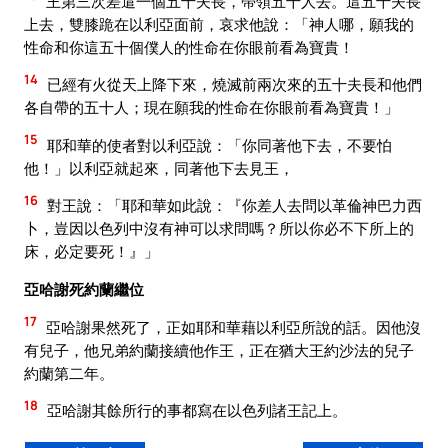
王第三次差遣一個五十夫長，帶領五十人去。這五十夫長
上去，雙膝跪在以利亞面前，哀求他說：「神人哪，願我的
性命和你這五十個僕人的性命在你眼前看為寶貴！
14
已經有火從天上降下來，燒滅前兩次來的五十夫長和他們
各自帶的五十人；現在願我的性命在你眼前看為寶貴！」
15
耶和華的使者對以利亞說：「你同著他下去，不要怕
他！」以利亞就起來，同著他下去見王，
16
對王說：「耶和華如此說：『你差人去問以革倫神巴力西
卜，豈因以色列中沒有神可以求問嗎？所以你必不下所上的
床，必定要死！』」
亞哈謝死約蘭繼位
17
亞哈謝果然死了，正如耶和華藉以利亞所說的話。因他沒
有兒子，他兄弟約蘭接續他作王，正在猶大王約沙法的兒子
約蘭第二年。
18
亞哈謝其餘所行的事都寫在以色列諸王記上。