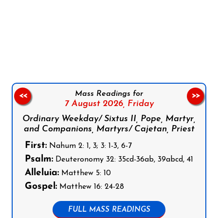
Follow us on Facebook
Follow us on Instagram
Follow us on X
Subscribe to our YouTube Channel
Follow us on WhatsApp
Mass Readings for
<<
>>
7 August 2026,
Friday
Ordinary Weekday/ Sixtus II, Pope, Martyr,
and Companions, Martyrs/ Cajetan, Priest
First:
Nahum 2: 1, 3; 3: 1-3, 6-7
Psalm:
Deuteronomy 32: 35cd-36ab, 39abcd, 41
Alleluia:
Matthew 5: 10
Gospel:
Matthew 16: 24-28
FULL MASS READINGS