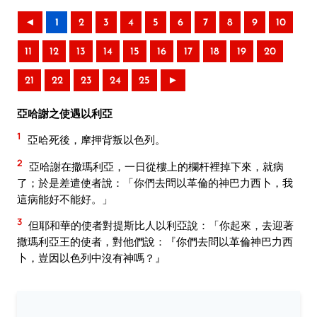
◄
1
2
3
4
5
6
7
8
9
10
11
12
13
14
15
16
17
18
19
20
21
22
23
24
25
►
亞哈謝之使遇以利亞
1
亞哈死後，摩押背叛以色列。
2
亞哈謝在撒瑪利亞，一日從樓上的欄杆裡掉下來，就病
了；於是差遣使者說：「你們去問以革倫的神巴力西卜，我
這病能好不能好。」
3
但耶和華的使者對提斯比人以利亞說：「你起來，去迎著
撒瑪利亞王的使者，對他們說：『你們去問以革倫神巴力西
卜，豈因以色列中沒有神嗎？』