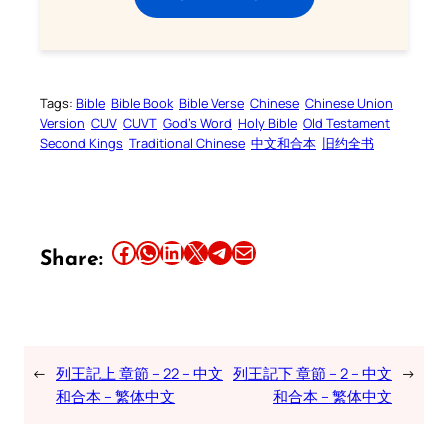
Tags:
Bible
Bible Book
Bible Verse
Chinese
Chinese Union
Version
CUV
CUVT
God’s Word
Holy Bible
Old Testament
Second Kings
Traditional Chinese
中文和合本
旧约全书
Share this article on Facebook
Share this article on WhatsApp
Share this article on LinkedIn
Share this article on X
Share this article on Telegram
Email this Article
Share:
←
列王記上 章節 – 22 – 中文
列王記下 章節 – 2 – 中文
→
和合本 – 繁体中文
和合本 – 繁体中文