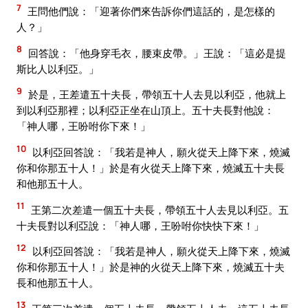
7
王問他們說：「迎著你們來告訴你們這話的，是怎樣的
人？」
8
回答說：「他身穿毛衣，腰束皮帶。」王說：「這必是提
斯比人以利亞。」
9
於是，王差遣五十夫長，帶領五十人去見以利亞，他就上
到以利亞那裡；以利亞正坐在山頂上。五十夫長對他說：
「神人哪，王吩咐你下來！」
10
以利亞回答說：「我若是神人，願火從天上降下來，燒滅
你和你那五十人！」於是有火從天上降下來，燒滅五十夫長
和他那五十人。
11
王第二次差遣一個五十夫長，帶領五十人去見以利亞。五
十夫長對以利亞說：「神人哪，王吩咐你快快下來！」
12
以利亞回答說：「我若是神人，願火從天上降下來，燒滅
你和你那五十人！」於是神的火從天上降下來，燒滅五十夫
長和他那五十人。
13