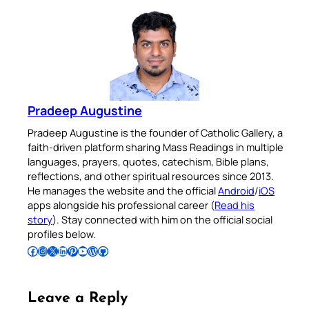
Pradeep Augustine
Pradeep Augustine is the founder of Catholic Gallery, a
faith-driven platform sharing Mass Readings in multiple
languages, prayers, quotes, catechism, Bible plans,
reflections, and other spiritual resources since 2013.
He manages the website and the official
Android
/
iOS
apps alongside his professional career (
Read his
story
). Stay connected with him on the official social
profiles below.
Follow Pradeep on Facebook
Follow Pradeep on Instagram
Follow Pradeep on X
Follow Pradeep on LinkedIn
Follow Pradeep on Pinterest
Subscribe to Pradeep’s Youtube Channel
Follow Pradeep on WordPress
Follow Pradeep on GitHub
Leave a Reply