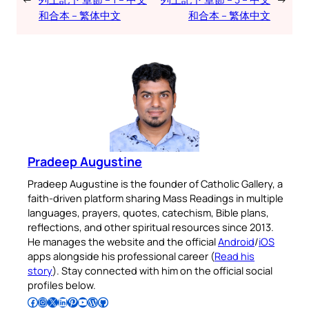
和合本 – 繁体中文
和合本 – 繁体中文
Pradeep Augustine
Pradeep Augustine is the founder of Catholic Gallery, a
faith-driven platform sharing Mass Readings in multiple
languages, prayers, quotes, catechism, Bible plans,
reflections, and other spiritual resources since 2013.
He manages the website and the official
Android
/
iOS
apps alongside his professional career (
Read his
story
). Stay connected with him on the official social
profiles below.
Follow Pradeep on Facebook
Follow Pradeep on Instagram
Follow Pradeep on X
Follow Pradeep on LinkedIn
Follow Pradeep on Pinterest
Subscribe to Pradeep’s Youtube Channel
Follow Pradeep on WordPress
Follow Pradeep on GitHub