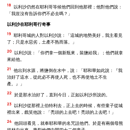
18
以利沙仍然在耶利哥等候他們回到他那裡；他對他們說：
「我豈沒有告訴你們不必去嗎？」
以利沙在耶利哥行奇事
19
耶利哥城的人對以利沙說：「這城的地勢美好，我主看見
了；只是水惡劣，土產不熟而落。」
20
以利沙說：「你們拿一個新瓶來，裝鹽給我」；他們就拿
來給他。
21
他出到水源，將鹽倒在水中，說：「耶和華如此說：『我
治好了這水，從此必不再使人死，也不再使地土不生
產。』」
22
於是那水治好了，直到今日，正如以利沙所說的。
23
以利沙從那裡上伯特利去，正上去的時候，有些童子從城
裡出來，戲笑他說：「禿頭的上去吧！禿頭的上去吧！」
24
他回頭看見，就奉耶和華的名咒詛他們。於是有兩個母熊
從林中出來，撕裂他們中間四十二個童子。