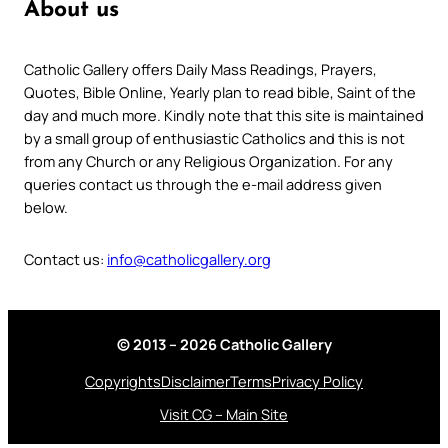
About us
Catholic Gallery offers Daily Mass Readings, Prayers,
Quotes, Bible Online, Yearly plan to read bible, Saint of the
day and much more. Kindly note that this site is maintained
by a small group of enthusiastic Catholics and this is not
from any Church or any Religious Organization. For any
queries contact us through the e-mail address given
below.
Contact us:
info@catholicgallery.org
© 2013 – 2026 Catholic Gallery
Copyrights
Disclaimer
Terms
Privacy Policy
Visit CG – Main Site