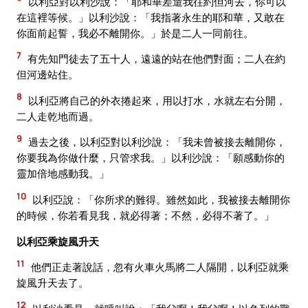
以利亞對以利沙說：「耶和華差遣我往約但河去，你可以
在這裡等候。」以利沙說：「我指著永生的耶和華，又敢在
你面前起誓，我必不離開你。」於是二人一同前往。
7
有先知門徒去了五十人，遠遠的站在他們對面；二人在約
但河邊站住。
8
以利亞將自己的外衣捲起來，用以打水，水就左右分開，
二人走乾地而過。
9
過去之後，以利亞對以利沙說：「我未曾被接去離開你，
你要我為你做什麼，只管求我。」以利沙說：「願感動你的
靈加倍地感動我。」
10
以利亞說：「你所求的難得。雖然如此，我被接去離開你
的時候，你若看見我，就必得著；不然，必得不著了。」
以利亞乘旋風升天
11
他們正走著說話，忽有火車火馬將二人隔開，以利亞就乘
旋風升天去了。
12