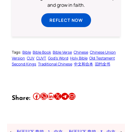
and grow in faith.
REFLECT NOW
Tags:
Bible
Bible Book
Bible Verse
Chinese
Chinese Union
Version
CUV
CUVT
God’s Word
Holy Bible
Old Testament
Second Kings
Traditional Chinese
中文和合本
旧约全书
Share this article on Facebook
Share this article on WhatsApp
Share this article on LinkedIn
Share this article on X
Share this article on Telegram
Email this Article
Share:
←
列王記下 章節 – 1 – 中文
列王記下 章節 – 3 – 中文
→