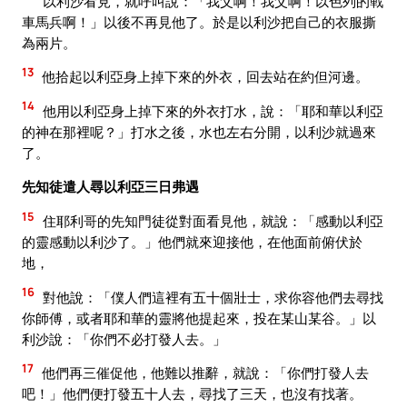
以利沙看見，就呼叫說：「我父啊！我父啊！以色列的戰
車馬兵啊！」以後不再見他了。於是以利沙把自己的衣服撕
為兩片。
13
他拾起以利亞身上掉下來的外衣，回去站在約但河邊。
14
他用以利亞身上掉下來的外衣打水，說：「耶和華以利亞
的神在那裡呢？」打水之後，水也左右分開，以利沙就過來
了。
先知徒遣人尋以利亞三日弗遇
15
住耶利哥的先知門徒從對面看見他，就說：「感動以利亞
的靈感動以利沙了。」他們就來迎接他，在他面前俯伏於
地，
16
對他說：「僕人們這裡有五十個壯士，求你容他們去尋找
你師傅，或者耶和華的靈將他提起來，投在某山某谷。」以
利沙說：「你們不必打發人去。」
17
他們再三催促他，他難以推辭，就說：「你們打發人去
吧！」他們便打發五十人去，尋找了三天，也沒有找著。