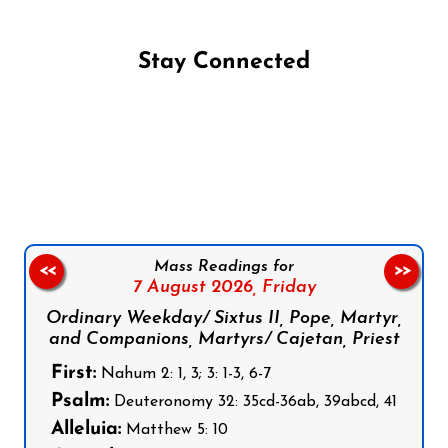
Stay Connected
Follow us on Facebook
Follow us on Instagram
Follow us on X
Subscribe to our YouTube Channel
Follow us on WhatsApp
Mass Readings for
<<
>>
7 August 2026,
Friday
Ordinary Weekday/ Sixtus II, Pope, Martyr,
and Companions, Martyrs/ Cajetan, Priest
First:
Nahum 2: 1, 3; 3: 1-3, 6-7
Psalm:
Deuteronomy 32: 35cd-36ab, 39abcd, 41
Alleluia:
Matthew 5: 10