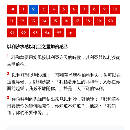
◄
1
2
3
4
5
6
7
8
9
10
11
12
13
14
15
16
17
18
19
20
21
22
23
24
25
►
以利沙求感以利亞之靈加倍感己
1
耶和華要用旋風接以利亞升天的時候，以利亞與以利沙從
吉甲前往。
2
以利亞對以利沙說：「耶和華差我往伯特利去，你可以在
這裡等候。」以利沙說：「我指著永生的耶和華，又敢在你
面前起誓，我必不離開你。」於是二人下到伯特利。
3
住伯特利的先知門徒出來見以利沙，對他說：「耶和華今
日要接你的師傅離開你，你知道不知道？」他說：「我知
道，你們不要作聲。」