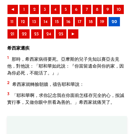
◄
1
2
3
4
5
6
7
8
9
10
11
12
13
14
15
16
17
18
19
20
21
22
23
24
25
►
希西家遘疾
1
那時，希西家病得要死。亞摩斯的兒子先知以賽亞去見
他，對他說：「耶和華如此說：『你當留遺命與你的家，因
為你必死，不能活了。』」
2
希西家就轉臉朝牆，禱告耶和華說：
3
「耶和華啊，求你記念我在你面前怎樣存完全的心，按誠
實行事，又做你眼中所看為善的。」希西家就痛哭了。