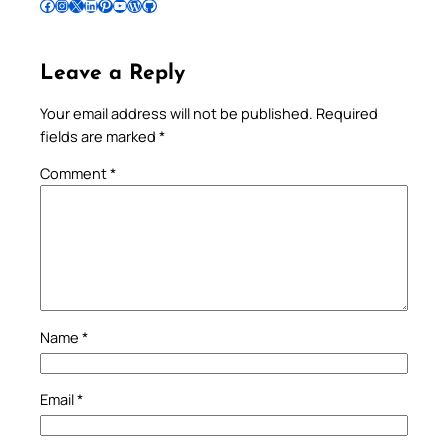
Follow Pradeep on Facebook
Follow Pradeep on Instagram
Follow Pradeep on X
Follow Pradeep on LinkedIn
Follow Pradeep on Pinterest
Subscribe to Pradeep’s Youtube Channel
Follow Pradeep on WordPress
Follow Pradeep on GitHub
Leave a Reply
Your email address will not be published.
Required
fields are marked
*
Comment
*
Name
*
Email
*