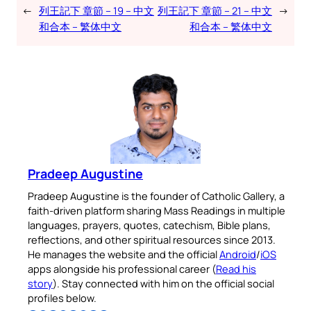
←
列王記下 章節 – 19 – 中文
列王記下 章節 – 21 – 中文
→
和合本 – 繁体中文
和合本 – 繁体中文
Pradeep Augustine
Pradeep Augustine is the founder of Catholic Gallery, a
faith-driven platform sharing Mass Readings in multiple
languages, prayers, quotes, catechism, Bible plans,
reflections, and other spiritual resources since 2013.
He manages the website and the official
Android
/
iOS
apps alongside his professional career (
Read his
story
). Stay connected with him on the official social
profiles below.