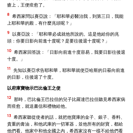
瘡上，王便痊愈了。
8
希西家問以賽亞說：「耶和華必醫治我，到第三日，我能
上耶和華的殿，有什麼兆頭呢？」
9
以賽亞說：「耶和華必成就他所說的。這是他給你的兆
頭：你要日影向前進十度呢？是要往後退十度呢？」
10
希西家回答說：「日影向前進十度容易，我要日影往後退
十度。」
11
先知以賽亞求告耶和華，耶和華就使亞哈斯的日晷向前進
的日影，往後退了十度。
以府庫寶物示巴比倫王之使
12
那時，巴比倫王巴拉但的兒子比羅達巴拉但聽見希西家病
而痊愈，就送書信和禮物給他。
13
希西家聽從使者的話，就把他寶庫的金子、銀子、香料、
貴重的膏油，和他武庫的一切軍器，並他所有的財寶，都給
他們看。他家中和他全國之內，希西家沒有一樣不給他們看