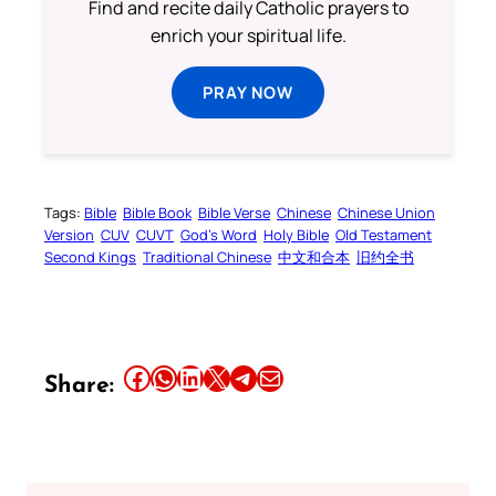
Find and recite daily Catholic prayers to
enrich your spiritual life.
PRAY NOW
Tags:
Bible
Bible Book
Bible Verse
Chinese
Chinese Union
Version
CUV
CUVT
God’s Word
Holy Bible
Old Testament
Second Kings
Traditional Chinese
中文和合本
旧约全书
Share this article on Facebook
Share this article on WhatsApp
Share this article on LinkedIn
Share this article on X
Share this article on Telegram
Email this Article
Share: