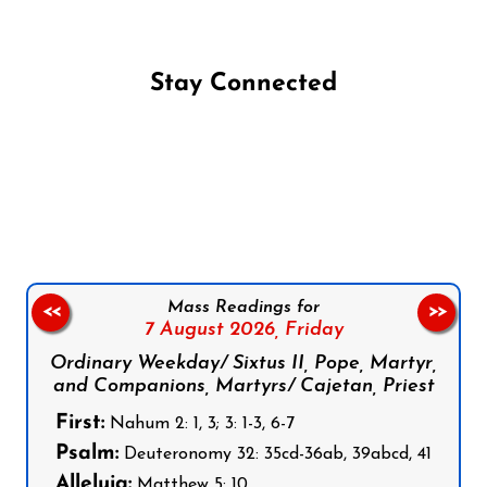
Stay Connected
Follow us on Facebook
Follow us on Instagram
Follow us on X
Subscribe to our YouTube Channel
Follow us on WhatsApp
Mass Readings for
<<
>>
7 August 2026,
Friday
Ordinary Weekday/ Sixtus II, Pope, Martyr,
and Companions, Martyrs/ Cajetan, Priest
First:
Nahum 2: 1, 3; 3: 1-3, 6-7
Psalm:
Deuteronomy 32: 35cd-36ab, 39abcd, 41
Alleluia:
Matthew 5: 10