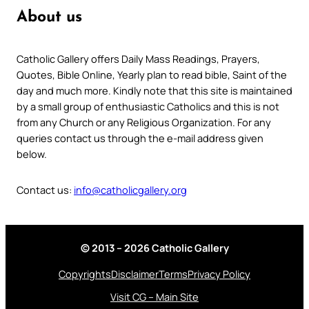
About us
Catholic Gallery offers Daily Mass Readings, Prayers,
Quotes, Bible Online, Yearly plan to read bible, Saint of the
day and much more. Kindly note that this site is maintained
by a small group of enthusiastic Catholics and this is not
from any Church or any Religious Organization. For any
queries contact us through the e-mail address given
below.
Contact us:
info@catholicgallery.org
© 2013 – 2026 Catholic Gallery
Copyrights
Disclaimer
Terms
Privacy Policy
Visit CG – Main Site