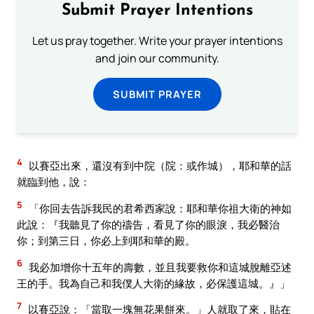
Submit Prayer Intentions
Let us pray together. Write your prayer intentions
and join our community.
SUBMIT PRAYER
4
以賽亞出來，還沒有到中院（院：或作城），耶和華的話
就臨到他，說：
5
「你回去告訴我民的君希西家說：耶和華你祖大衛的神如
此說：『我聽見了你的禱告，看見了你的眼淚，我必醫治
你；到第三日，你必上到耶和華的殿。
6
我必加增你十五年的壽數，並且我要救你和這城脫離亞述
王的手。我為自己和我僕人大衛的緣故，必保護這城。』」
7
以賽亞說：「當取一塊無花果餅來。」人就取了來，貼在