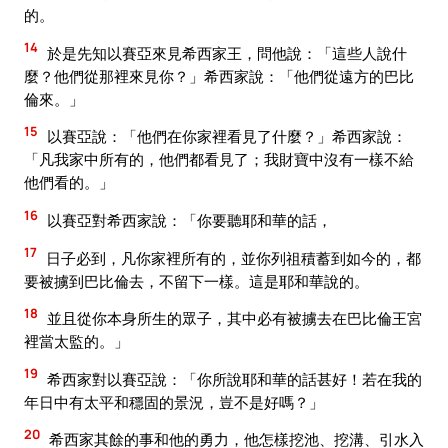
的。
14
於是先知以賽亞來見希西家王，問他說：「這些人說什
麼？他們從那裡來見你？」希西家說：「他們從遠方的巴比
倫來。」
15
以賽亞說：「他們在你家裡看見了什麼？」希西家說：
「凡我家中所有的，他們都看見了；我財寶中沒有一樣不給
他們看的。」
16
以賽亞對希西家說：「你要聽耶和華的話，
17
日子必到，凡你家裡所有的，並你列祖積蓄到如今的，都
要被擄到巴比倫去，不留下一樣。這是耶和華說的。
18
並且從你本身所生的眾子，其中必有被擄去在巴比倫王宮
裡當太監的。」
19
希西家對以賽亞說：「你所說耶和華的話甚好！若在我的
年日中有太平和穩固的景況，豈不是好嗎？」
20
希西家其餘的事和他的勇力，他怎樣挖池、挖溝、引水入