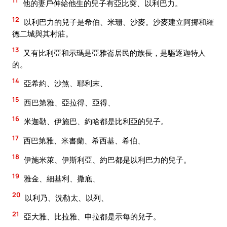
11
他的妻戶伸給他生的兒子有亞比突、以利巴力。
12
以利巴力的兒子是希伯、米珊、沙麥。沙麥建立阿挪和羅
德二城與其村莊。
13
又有比利亞和示瑪是亞雅崙居民的族長，是驅逐迦特人
的。
14
亞希約、沙煞、耶利末、
15
西巴第雅、亞拉得、亞得、
16
米迦勒、伊施巴、約哈都是比利亞的兒子。
17
西巴第雅、米書蘭、希西基、希伯、
18
伊施米萊、伊斯利亞、約巴都是以利巴力的兒子。
19
雅金、細基利、撒底、
20
以利乃、洗勒太、以列、
21
亞大雅、比拉雅、申拉都是示每的兒子。