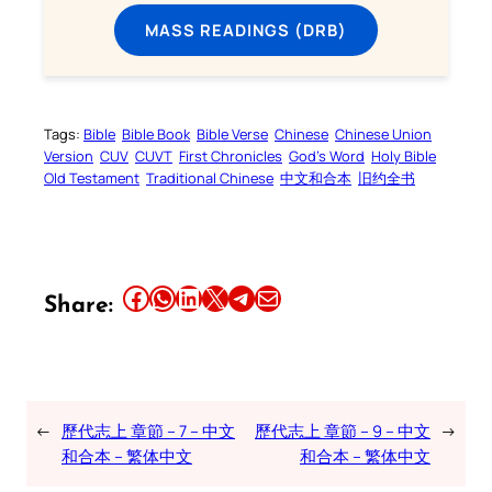
MASS READINGS (DRB)
Tags:
Bible
Bible Book
Bible Verse
Chinese
Chinese Union
Version
CUV
CUVT
First Chronicles
God’s Word
Holy Bible
Old Testament
Traditional Chinese
中文和合本
旧约全书
Share this article on Facebook
Share this article on WhatsApp
Share this article on LinkedIn
Share this article on X
Share this article on Telegram
Email this Article
Share:
←
歷代志上 章節 – 7 – 中文
歷代志上 章節 – 9 – 中文
→
和合本 – 繁体中文
和合本 – 繁体中文