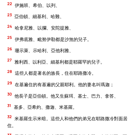
22
伊施班、希伯、以列、
23
亞伯頓、細基利、哈難、
24
哈拿尼雅、以攔、安陀提雅、
25
伊弗底雅、毗努伊勒都是沙煞的兒子。
26
珊示萊、示哈利、亞他利雅、
27
雅利西、以利亞、細基利都是耶羅罕的兒子。
28
這些人都是著名的族長，住在耶路撒冷。
29
在基遍住的有基遍的父親耶利。他的妻名叫瑪迦；
30
他長子是亞伯頓。他又生蘇珥、基士、巴力、拿答、
31
基多、亞希約、撒迦、米基羅。
32
米基羅生示米暗。這些人和他們的弟兄在耶路撒冷對面居
住。
33