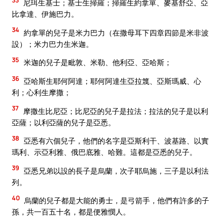
尼珥生基士；基士生掃羅；掃羅生約拿單、麥基舒亞、亞
比拿達、伊施巴力。
34
約拿單的兒子是米力巴力（在撒母耳下四章四節是米非波
設）；米力巴力生米迦。
35
米迦的兒子是毗敦、米勒、他利亞、亞哈斯；
36
亞哈斯生耶何阿達；耶何阿達生亞拉篾、亞斯瑪威、心
利；心利生摩撒；
37
摩撒生比尼亞；比尼亞的兒子是拉法；拉法的兒子是以利
亞薩；以利亞薩的兒子是亞悉。
38
亞悉有六個兒子，他們的名字是亞斯利干、波基路、以實
瑪利、示亞利雅、俄巴底雅、哈難。這都是亞悉的兒子。
39
亞悉兄弟以設的長子是烏蘭，次子耶烏施，三子是以利法
列。
40
烏蘭的兒子都是大能的勇士，是弓箭手，他們有許多的子
孫，共一百五十名，都是便雅憫人。