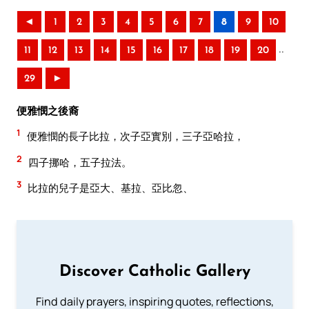
◄
1
2
3
4
5
6
7
8
9
10
..
11
12
13
14
15
16
17
18
19
20
29
►
便雅憫之後裔
1
便雅憫的長子比拉，次子亞實別，三子亞哈拉，
2
四子挪哈，五子拉法。
3
比拉的兒子是亞大、基拉、亞比忽、
Discover Catholic Gallery
Find daily prayers, inspiring quotes, reflections,