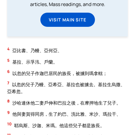
articles, Mass readings, and more.
VISIT MAIN SITE
4
亞比書、乃幔、亞何亞、
5
基拉、示孚汛、戶蘭。
6
以忽的兒子作迦巴居民的族長，被擄到瑪拿轄；
7
以忽的兒子乃幔、亞希亞、基拉也被擄去。基拉生烏撒、
亞希忽。
8
沙哈連休他二妻戶伸和巴拉之後，在摩押地生了兒子。
9
他與妻賀得同房，生了約巴、洗比雅、米沙、瑪拉干、
10
耶烏斯、沙迦、米瑪。他這些兒子都是族長。