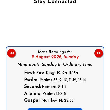
Stay Connected
Follow us on Facebook
Follow us on Instagram
Follow us on X
Subscribe to our YouTube Channel
Follow us on WhatsApp
Mass Readings for
<<
>>
9 August 2026,
Sunday
Nineteenth Sunday in Ordinary Time
First:
First Kings 19: 9a, 11-13a
Psalm:
Psalms 85: 9, 10, 11-12, 13-14
Second:
Romans 9: 1-5
Alleluia:
Psalms 130: 5
Gospel:
Matthew 14: 22-33