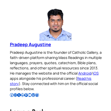
Pradeep Augustine
Pradeep Augustine is the founder of Catholic Gallery, a
faith-driven platform sharing Mass Readings in multiple
languages, prayers, quotes, catechism, Bible plans,
reflections, and other spiritual resources since 2013.
He manages the website and the official
Android
/
iOS
apps alongside his professional career (
Read his
story
). Stay connected with him on the official social
profiles below.
Follow Pradeep on Facebook
Follow Pradeep on Instagram
Follow Pradeep on X
Follow Pradeep on LinkedIn
Follow Pradeep on Pinterest
Subscribe to Pradeep’s Youtube Channel
Follow Pradeep on WordPress
Follow Pradeep on GitHub