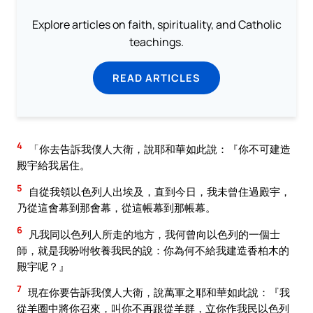
Explore articles on faith, spirituality, and Catholic
teachings.
READ ARTICLES
4
「你去告訴我僕人大衛，說耶和華如此說：『你不可建造
殿宇給我居住。
5
自從我領以色列人出埃及，直到今日，我未曾住過殿宇，
乃從這會幕到那會幕，從這帳幕到那帳幕。
6
凡我同以色列人所走的地方，我何曾向以色列的一個士
師，就是我吩咐牧養我民的說：你為何不給我建造香柏木的
殿宇呢？』
7
現在你要告訴我僕人大衛，說萬軍之耶和華如此說：『我
從羊圈中將你召來，叫你不再跟從羊群，立你作我民以色列