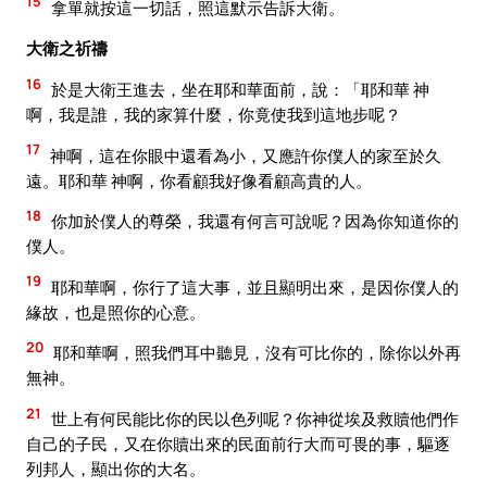
15
拿單就按這一切話，照這默示告訴大衛。
大衛之祈禱
16
於是大衛王進去，坐在耶和華面前，說：「耶和華 神
啊，我是誰，我的家算什麼，你竟使我到這地步呢？
17
神啊，這在你眼中還看為小，又應許你僕人的家至於久
遠。耶和華 神啊，你看顧我好像看顧高貴的人。
18
你加於僕人的尊榮，我還有何言可說呢？因為你知道你的
僕人。
19
耶和華啊，你行了這大事，並且顯明出來，是因你僕人的
緣故，也是照你的心意。
20
耶和華啊，照我們耳中聽見，沒有可比你的，除你以外再
無神。
21
世上有何民能比你的民以色列呢？你神從埃及救贖他們作
自己的子民，又在你贖出來的民面前行大而可畏的事，驅逐
列邦人，顯出你的大名。