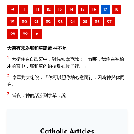
..
◄
1
11
12
13
14
15
16
17
18
19
20
21
22
23
24
25
26
27
28
29
►
大衛有意為耶和華建殿 神不允
1
大衛住在自己宮中，對先知拿單說：「看哪，我住在香柏
木的宮中，耶和華的約櫃反在幔子裡。」
2
拿單對大衛說：「你可以照你的心意而行，因為神與你同
在。」
3
當夜，神的話臨到拿單，說：
Catholic Articles