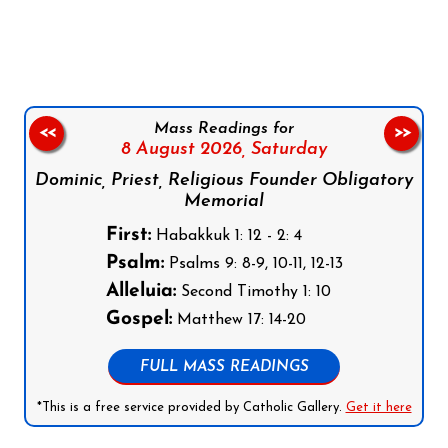
Follow us on Facebook
Follow us on Instagram
Follow us on X
Subscribe to our YouTube Channel
Follow us on WhatsApp
Mass Readings for
<<
>>
8 August 2026,
Saturday
Dominic, Priest, Religious Founder Obligatory
Memorial
First:
Habakkuk 1: 12 - 2: 4
Psalm:
Psalms 9: 8-9, 10-11, 12-13
Alleluia:
Second Timothy 1: 10
Gospel:
Matthew 17: 14-20
FULL MASS READINGS
*This is a free service provided by Catholic Gallery.
Get it here