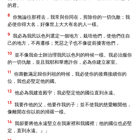
的君。
8
你無論往那裡去，我常與你同在，剪除你的一切仇敵；我
必使你得大名，好像世上大大有名的人一樣。
9
我必為我民以色列選定一個地方，栽培他們，使他們住自
己的地方，不再遷移；兇惡之子也不像從前擾害他們，
10
並不像我命士師治理我民以色列的時候一樣。我必治服你
的一切仇敵，並且我耶和華應許你，必為你建立家室。
11
你壽數滿足歸你列祖的時候，我必使你的後裔接續你的
位，我也必堅定他的國。
12
他必為我建造殿宇；我必堅定他的國位直到永遠。
13
我要作他的父，他要作我的子；並不使我的慈愛離開他，
像離開在你以前的掃羅一樣。
14
我卻要將他永遠堅立在我家裡和我國裡；他的國位也必堅
定，直到永遠。』」