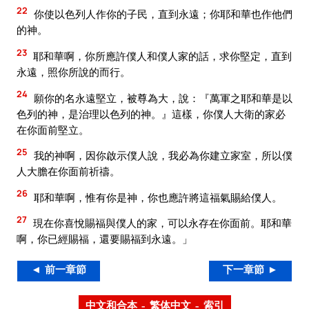
22
你使以色列人作你的子民，直到永遠；你耶和華也作他們
的神。
23
耶和華啊，你所應許僕人和僕人家的話，求你堅定，直到
永遠，照你所說的而行。
24
願你的名永遠堅立，被尊為大，說：『萬軍之耶和華是以
色列的神，是治理以色列的神。』這樣，你僕人大衛的家必
在你面前堅立。
25
我的神啊，因你啟示僕人說，我必為你建立家室，所以僕
人大膽在你面前祈禱。
26
耶和華啊，惟有你是神，你也應許將這福氣賜給僕人。
27
現在你喜悅賜福與僕人的家，可以永存在你面前。耶和華
啊，你已經賜福，還要賜福到永遠。」
◄ 前一章節
下一章節 ►
中文和合本 – 繁体中文 – 索引