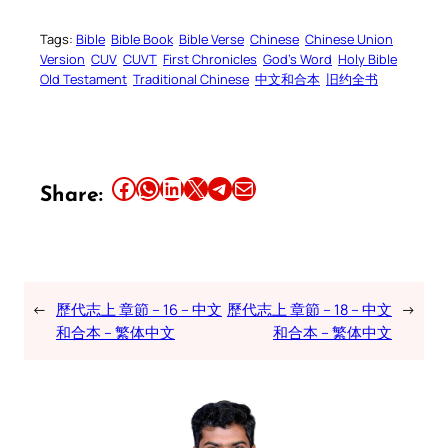
Tags:
Bible
Bible Book
Bible Verse
Chinese
Chinese Union
Version
CUV
CUVT
First Chronicles
God’s Word
Holy Bible
Old Testament
Traditional Chinese
中文和合本
旧约全书
Share this article on Facebook
Share this article on WhatsApp
Share this article on LinkedIn
Share this article on X
Share this article on Telegram
Email this Article
Share:
←
歷代志上 章節 – 16 – 中文
歷代志上 章節 – 18 – 中文
→
和合本 – 繁体中文
和合本 – 繁体中文