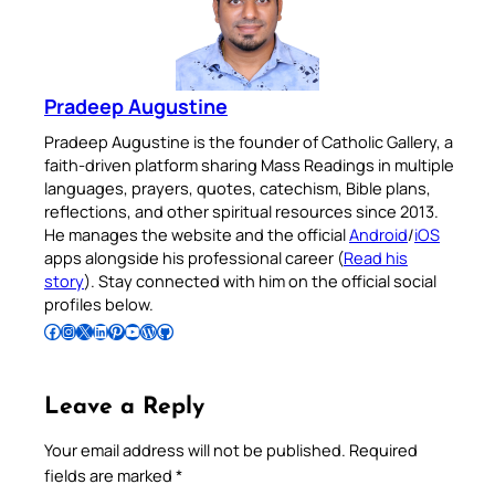
Pradeep Augustine
Pradeep Augustine is the founder of Catholic Gallery, a
faith-driven platform sharing Mass Readings in multiple
languages, prayers, quotes, catechism, Bible plans,
reflections, and other spiritual resources since 2013.
He manages the website and the official
Android
/
iOS
apps alongside his professional career (
Read his
story
). Stay connected with him on the official social
profiles below.
Follow Pradeep on Facebook
Follow Pradeep on Instagram
Follow Pradeep on X
Follow Pradeep on LinkedIn
Follow Pradeep on Pinterest
Subscribe to Pradeep’s Youtube Channel
Follow Pradeep on WordPress
Follow Pradeep on GitHub
Leave a Reply
Your email address will not be published.
Required
fields are marked
*