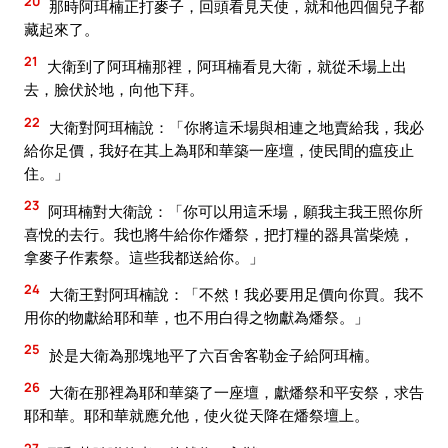
20
那時阿珥楠正打麥子，回頭看見天使，就和他四個兒子都
藏起來了。
21
大衛到了阿珥楠那裡，阿珥楠看見大衛，就從禾場上出
去，臉伏於地，向他下拜。
22
大衛對阿珥楠說：「你將這禾場與相連之地賣給我，我必
給你足價，我好在其上為耶和華築一座壇，使民間的瘟疫止
住。」
23
阿珥楠對大衛說：「你可以用這禾場，願我主我王照你所
喜悅的去行。我也將牛給你作燔祭，把打糧的器具當柴燒，
拿麥子作素祭。這些我都送給你。」
24
大衛王對阿珥楠說：「不然！我必要用足價向你買。我不
用你的物獻給耶和華，也不用白得之物獻為燔祭。」
25
於是大衛為那塊地平了六百舍客勒金子給阿珥楠。
26
大衛在那裡為耶和華築了一座壇，獻燔祭和平安祭，求告
耶和華。耶和華就應允他，使火從天降在燔祭壇上。
27