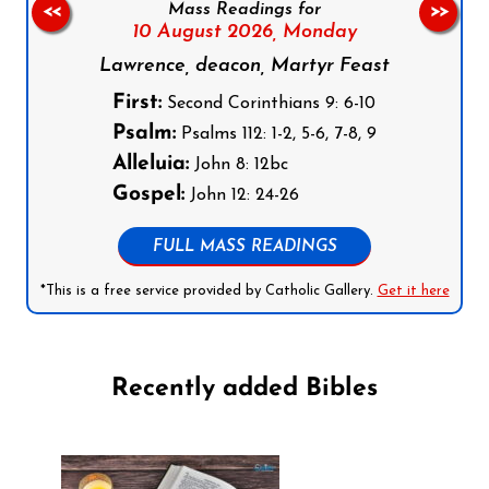
Mass Readings for
<<
>>
10 August 2026,
Monday
Lawrence, deacon, Martyr Feast
First:
Second Corinthians 9: 6-10
Psalm:
Psalms 112: 1-2, 5-6, 7-8, 9
Alleluia:
John 8: 12bc
Gospel:
John 12: 24-26
FULL MASS READINGS
*This is a free service provided by Catholic Gallery.
Get it here
Recently added Bibles