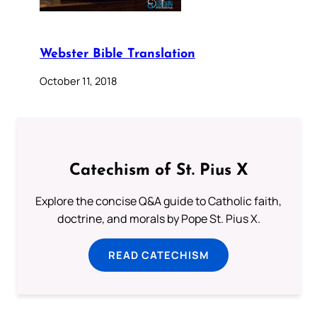
Webster Bible Translation
October 11, 2018
Catechism of St. Pius X
Explore the concise Q&A guide to Catholic faith,
doctrine, and morals by Pope St. Pius X.
READ CATECHISM