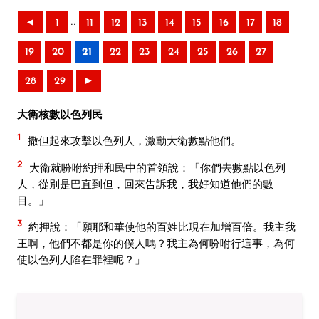
..
◄
1
11
12
13
14
15
16
17
18
19
20
21
22
23
24
25
26
27
28
29
►
大衛核數以色列民
1
撒但起來攻擊以色列人，激動大衛數點他們。
2
大衛就吩咐約押和民中的首領說：「你們去數點以色列
人，從別是巴直到但，回來告訴我，我好知道他們的數
目。」
3
約押說：「願耶和華使他的百姓比現在加增百倍。我主我
王啊，他們不都是你的僕人嗎？我主為何吩咐行這事，為何
使以色列人陷在罪裡呢？」