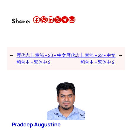
Share this article on Facebook
Share this article on WhatsApp
Share this article on LinkedIn
Share this article on X
Share this article on Telegram
Email this Article
Share:
←
歷代志上 章節 – 20 – 中文
歷代志上 章節 – 22 – 中文
→
和合本 – 繁体中文
和合本 – 繁体中文
Pradeep Augustine