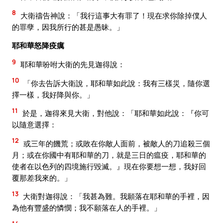
8
大衛禱告神說：「我行這事大有罪了！現在求你除掉僕人
的罪孽，因我所行的甚是愚昧。」
耶和華怒降疫癘
9
耶和華吩咐大衛的先見迦得說：
10
「你去告訴大衛說，耶和華如此說：我有三樣災，隨你選
擇一樣，我好降與你。」
11
於是，迦得來見大衛，對他說：「耶和華如此說：『你可
以隨意選擇：
12
或三年的饑荒；或敗在你敵人面前，被敵人的刀追殺三個
月；或在你國中有耶和華的刀，就是三日的瘟疫，耶和華的
使者在以色列的四境施行毀滅。』現在你要想一想，我好回
覆那差我來的。」
13
大衛對迦得說：「我甚為難。我願落在耶和華的手裡，因
為他有豐盛的憐憫；我不願落在人的手裡。」