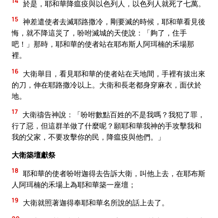
14
於是，耶和華降瘟疫與以色列人，以色列人就死了七萬。
15
神差遣使者去滅耶路撒冷，剛要滅的時候，耶和華看見後
悔，就不降這災了，吩咐滅城的天使說：「夠了，住手
吧！」那時，耶和華的使者站在耶布斯人阿珥楠的禾場那
裡。
16
大衛舉目，看見耶和華的使者站在天地間，手裡有拔出來
的刀，伸在耶路撒冷以上。大衛和長老都身穿麻衣，面伏於
地。
17
大衛禱告神說：「吩咐數點百姓的不是我嗎？我犯了罪，
行了惡，但這群羊做了什麼呢？願耶和華我神的手攻擊我和
我的父家，不要攻擊你的民，降瘟疫與他們。」
大衛築壇獻祭
18
耶和華的使者吩咐迦得去告訴大衛，叫他上去，在耶布斯
人阿珥楠的禾場上為耶和華築一座壇；
19
大衛就照著迦得奉耶和華名所說的話上去了。