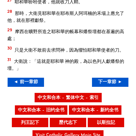
耶和華吩咐使者，他就收刀入鞘。
28
那時，大衛見耶和華在耶布斯人阿珥楠的禾場上應允了
他，就在那裡獻祭。
29
摩西在曠野所造之耶和華的帳幕和燔祭壇都在基遍的高
處；
30
只是大衛不敢前去求問神，因為懼怕耶和華使者的刀。
31
大衛說：「這就是耶和華 神的殿，為以色列人獻燔祭的
壇。」
◄ 前一章節
下一章節 ►
中文和合本 – 繁体中文 – 索引
中文和合本 – 旧约全书
中文和合本 – 新约全书
列王記下
歷代志下
以斯拉記
Visit Catholic Gallery Main Site