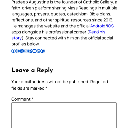
Pradeep Augustine is the founder of Catholic Gallery, a
faith-driven platform sharing Mass Readings in multiple
languages, prayers, quotes, catechism, Bible plans,
reflections, and other spiritual resources since 2013.
He manages the website and the official
Android
/
iOS
apps alongside his professional career (
Read his
story
). Stay connected with him on the official social
profiles below.
Follow Pradeep on Facebook
Follow Pradeep on Instagram
Follow Pradeep on X
Follow Pradeep on LinkedIn
Follow Pradeep on Pinterest
Subscribe to Pradeep’s Youtube Channel
Follow Pradeep on WordPress
Follow Pradeep on GitHub
Leave a Reply
Your email address will not be published.
Required
fields are marked
*
Comment
*