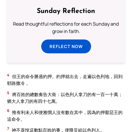
Sunday Reflection
Read thoughtful reflections for each Sunday and
grow in faith.
REFLECT NOW
4
但王的命令勝過約押。約押就出去，走遍以色列地，回到
耶路撒冷，
5
將百姓的總數奏告大衛：以色列人拿刀的有一百一十萬；
猶大人拿刀的有四十七萬。
6
惟有利未人和便雅憫人沒有數在其中，因為約押厭惡王的
這命令。
7
神不喜悅這數點百姓的事，便降災給以色列人。