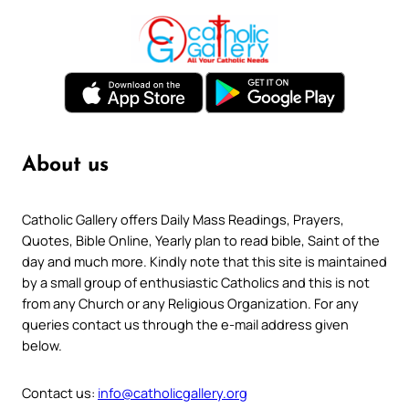
About us
Catholic Gallery offers Daily Mass Readings, Prayers,
Quotes, Bible Online, Yearly plan to read bible, Saint of the
day and much more. Kindly note that this site is maintained
by a small group of enthusiastic Catholics and this is not
from any Church or any Religious Organization. For any
queries contact us through the e-mail address given
below.
Contact us:
info@catholicgallery.org