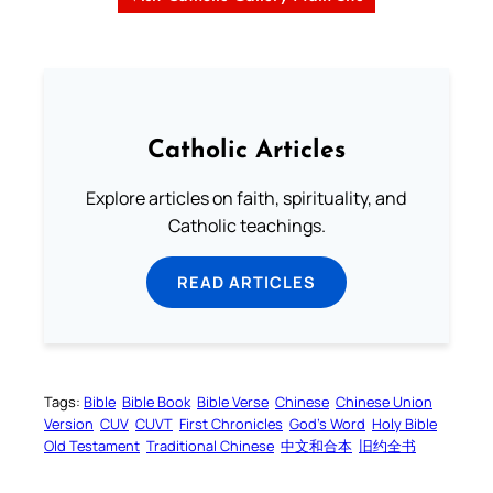
Catholic Articles
Explore articles on faith, spirituality, and
Catholic teachings.
READ ARTICLES
Tags:
Bible
Bible Book
Bible Verse
Chinese
Chinese Union
Version
CUV
CUVT
First Chronicles
God’s Word
Holy Bible
Old Testament
Traditional Chinese
中文和合本
旧约全书