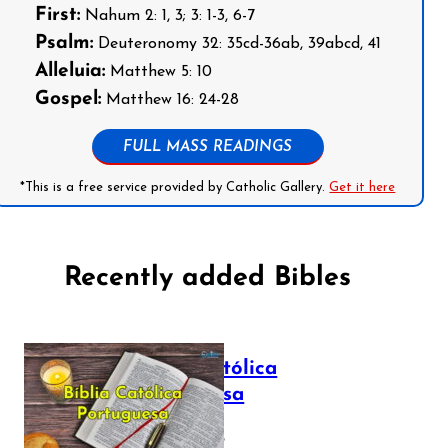
First:
Nahum 2: 1, 3; 3: 1-3, 6-7
Psalm:
Deuteronomy 32: 35cd-36ab, 39abcd, 41
Alleluia:
Matthew 5: 10
Gospel:
Matthew 16: 24-28
FULL MASS READINGS
*This is a free service provided by Catholic Gallery.
Get it here
Recently added Bibles
Bíblia Católica
Portuguesa
July 16, 2025