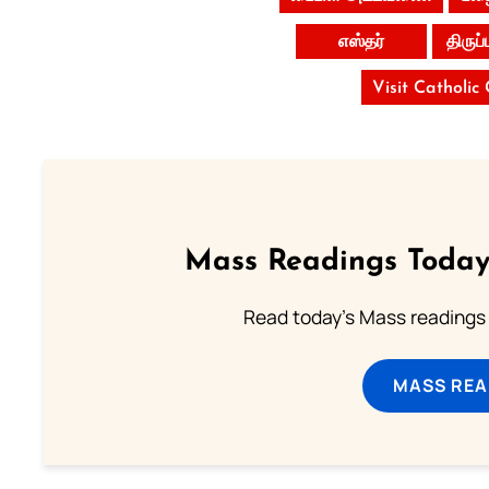
எஸ்தர்
திருப
Visit Catholic
Mass Readings Today
Read today's Mass readings 
MASS REA