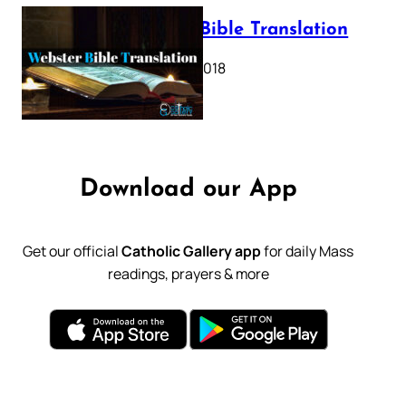
Webster Bible Translation
October 11, 2018
Download our App
Get our official
Catholic Gallery app
for daily Mass
readings, prayers & more