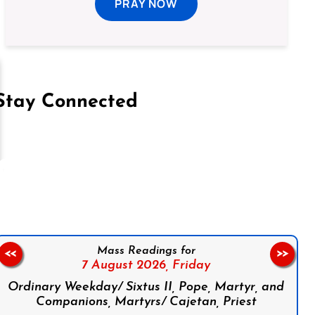
PRAY NOW
Stay Connected
on Facebook
Follow us on Instagram
Follow us on X
Subscribe to our YouTube Channel
Follow us on WhatsApp
Mass Readings for
<<
>>
7 August 2026,
Friday
Ordinary Weekday/ Sixtus II, Pope, Martyr, and
Companions, Martyrs/ Cajetan, Priest