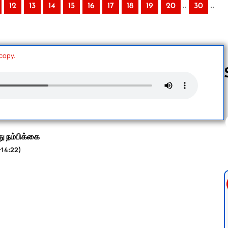
..
..
12
13
14
15
16
17
18
19
20
30
 copy.
Follow us 
து நம்பிக்கை
-14:22)