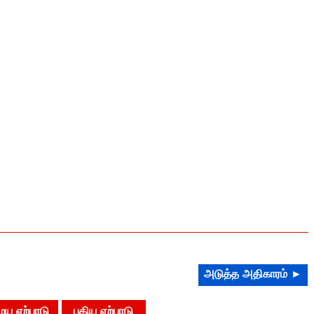
அடுத்த அதிகாரம் ►
ய ஏற்பாடு
புதிய ஏற்பாடு