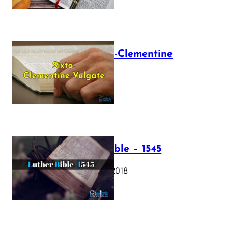
The Sixto-Clementine
Vulgate
July 12, 2025
Luther Bible – 1545
October 17, 2018