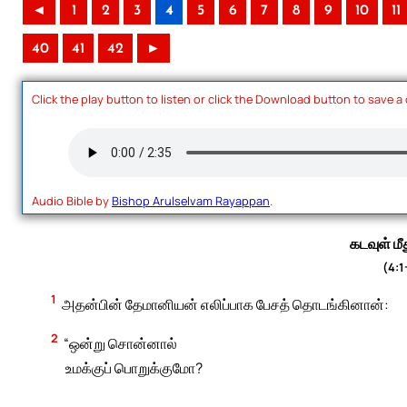
◄
1
2
3
4
5
6
7
8
9
10
11
40
41
42
►
Click the play button to listen or click the Download button to save a
Audio Bible by
Bishop Arulselvam Rayappan
.
கடவுள் மீ
(4:1
1
அதன்பின் தேமானியன் எலிப்பாக பேசத் தொடங்கினான்:
2
“ஒன்று சொன்னால்
உமக்குப் பொறுக்குமோ?