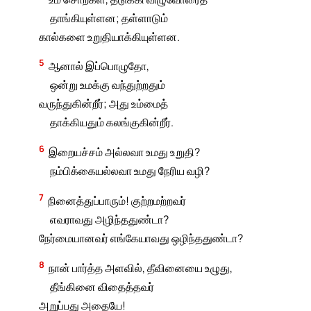
தாங்கியுள்ளன; தள்ளாடும்
கால்களை உறுதியாக்கியுள்ளன.
5
ஆனால் இப்பொழுதோ,
ஒன்று உமக்கு வந்துற்றதும்
வருந்துகின்றீர்; அது உம்மைத்
தாக்கியதும் கலங்குகின்றீர்.
6
இறையச்சம் அல்லவா உமது உறுதி?
நம்பிக்கையல்லவா உமது நேரிய வழி?
7
நினைத்துப்பாரும்! குற்றமற்றவர்
எவராவது அழிந்ததுண்டா?
நேர்மையானவர் எங்கேயாவது ஒழிந்ததுண்டா?
8
நான் பார்த்த அளவில், தீவினையை உழுது,
தீங்கினை விதைத்தவர்
அறுப்பது அதையே!