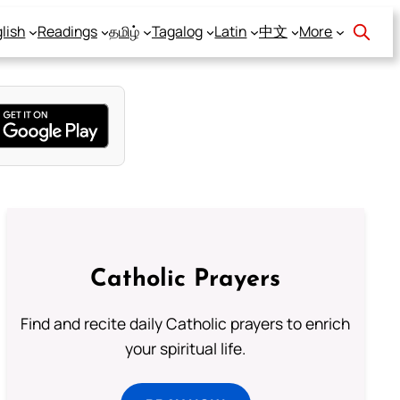
lish
Readings
தமிழ்
Tagalog
Latin
中文
More
Catholic Prayers
Find and recite daily Catholic prayers to enrich
your spiritual life.