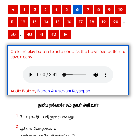
◄
1
2
3
4
5
6
7
8
9
10
..
11
12
13
14
15
16
17
18
19
20
..
30
40
41
42
►
Click the play button to listen or click the Download button to
save a copy.
Audio Bible by
Bishop Arulselvam Rayappan
.
துன்புறுவோரே தம் துயர் அறிவார்
1
யோபு கூறிய பதிலுரையாவது:
2
ஓ! என் வேதனைகள்
உண்மையாகவே நிறுக்கப்பட்டு,