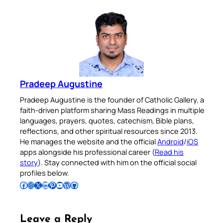
Pradeep Augustine
Pradeep Augustine is the founder of Catholic Gallery, a
faith-driven platform sharing Mass Readings in multiple
languages, prayers, quotes, catechism, Bible plans,
reflections, and other spiritual resources since 2013.
He manages the website and the official
Android
/
iOS
apps alongside his professional career (
Read his
story
). Stay connected with him on the official social
profiles below.
Follow Pradeep on Facebook
Follow Pradeep on Instagram
Follow Pradeep on X
Follow Pradeep on LinkedIn
Follow Pradeep on Pinterest
Subscribe to Pradeep’s Youtube Channel
Follow Pradeep on WordPress
Follow Pradeep on GitHub
Leave a Reply