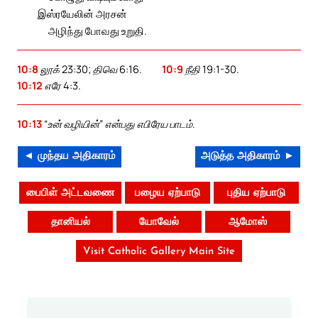
இஸ்ரயேலின் அரசன்
அழிந்து போவது உறுதி.
10:8
லூக் 23:30; திவெ 6:16.
10:9
நீதி 19:1-30.
10:12
எரே 4:3.
10:13
“உன் வழியின்” என்பது எபிரேய பாடம்.
◄ முந்தய அதிகாரம்
அடுத்த அதிகாரம் ►
பைபிள் அட்டவணை
பழைய ஏற்பாடு
புதிய ஏற்பாடு
தானியல்
யோவேல்
ஆமோஸ்
Visit Catholic Gallery Main Site