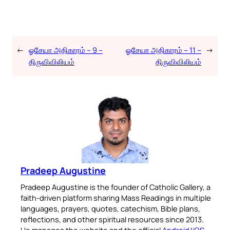
←
ஓசேயா அதிகாரம் – 9 –
ஓசேயா அதிகாரம் – 11 –
→
திருவிவிலியம்
திருவிவிலியம்
Pradeep Augustine
Pradeep Augustine is the founder of Catholic Gallery, a
faith-driven platform sharing Mass Readings in multiple
languages, prayers, quotes, catechism, Bible plans,
reflections, and other spiritual resources since 2013.
He manages the website and the official
Android
/
iOS