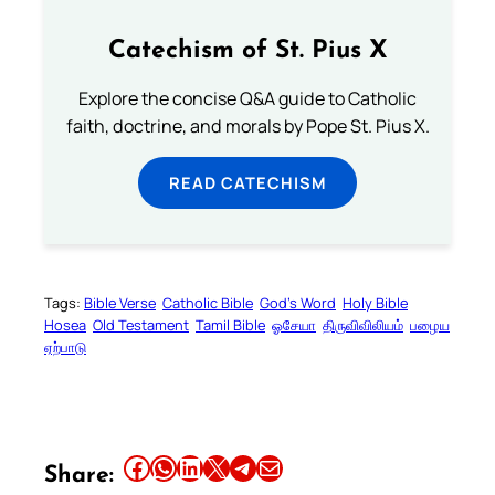
Catechism of St. Pius X
Explore the concise Q&A guide to Catholic
faith, doctrine, and morals by Pope St. Pius X.
READ CATECHISM
Tags:
Bible Verse
Catholic Bible
God’s Word
Holy Bible
Hosea
Old Testament
Tamil Bible
ஓசேயா
திருவிவிலியம்
பழைய
ஏற்பாடு
Share this article on Facebook
Share this article on WhatsApp
Share this article on LinkedIn
Share this article on X
Share this article on Telegram
Email this Article
Share: