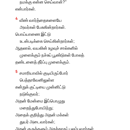
நமக்கு என்ன செய்வான்?”
என்பார்கள்.
4
வீண் வார்த்தைகளையே
அவர்கள் பேசுகின்றார்கள்.
பொய்யாணை இட்டு
உடன்படிக்கை செய்கின்றார்கள்;
ஆதலால், வயலின் உழவுச் சால்களில்
முளைக்கும் நச்சுப் பூண்டுகள் போலத்
தண்டனைத் தீர்ப்பு முளைக்கும்.
5
சமாரியாவில் குடியிருப்போர்
பெத்தாவேனிலுள்ள
கன்றுக் குட்டியை முன்னிட்டு
நடுங்குவர்;
அதன் மேன்மை இப்பொழுது
மறைந்துபோயிற்று;
அதைக் குறித்து அதன் மக்கள்
துயர் அடைவார்கள்;
அதன் குருக்களும் அதற்காகப் புலம்புவார்கள்.