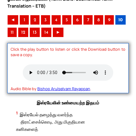
Translation – ETB)
◄
1
2
3
4
5
6
7
8
9
10
11
12
13
14
►
Click the play button to listen or click the Download button to
save a copy.
Audio Bible by
Bishop Arulselvam Rayappan
.
இஸ்ரயேலின் உண்மையற்ற இதயம்
1
இஸ்ரயேல் தழைத்து வளர்ந்த
திராட்சைக்கொடி, அது மிகுதியான
கனிகளைத்