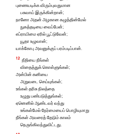
புணையடிக்க விரும்புவதுமான
பசுவாய் இருக்கின்றான்;
நானோ அதன் அழகான கழுத்தின்மேல்
நுகத்தடியை வைப்பேன்;
எப்ராயிமை ஏரில் பூட்டுவேன்;
யூதா உழுவான்;
யாக்கோபு அவனுக்குப் பரம்படிப்பான்.
12
நீதியை நீங்கள்
விதைத்துக் கொள்ளுங்கள்;
அன்பின் கனியை
அறுவடை செய்யுங்கள்;
உங்கள் தரிசு நிலத்தை
உழுது பண்படுத்துங்கள்;
ஏனெனில் ஆண்டவர் வந்து
உங்கள்மேல் நேர்மையைப் பொழியுமாறு
நீங்கள் அவரைத் தேடும் காலம்
நெருங்கிவந்துவிட்டது.