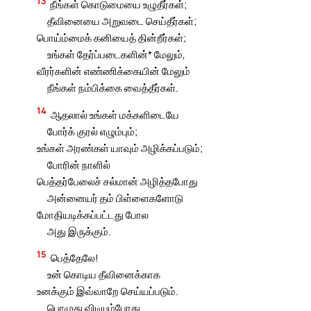
13
நீங்கள் கொடுமையை உழுதீர்கள்;
தீவினையை அறுவடை செய்தீர்கள்;
பொய்ம்மைக் கனியைத் தின்றீர்கள்;
உங்கள் தேர்ப்படைகளின்* மேலும்,
வீரர்களின் எண்ணிக்கையின் மேலும்
நீங்கள் நம்பிக்கை வைத்தீர்கள்.
14
ஆதலால் உங்கள் மக்களிடையே
போர்க் குரல் எழும்பும்;
உங்கள் அரண்கள் யாவும் அழிக்கப்படும்;
போரின் நாளில்
பெத்தர்பேலைச் சல்மான் அழித்தபோது
அன்னையர் தம் பிள்ளைகளோடு
மோதியடிக்கப்பட்டது போல
அது இருக்கும்.
15
பெத்தேலே!
உன் கொடிய தீவினைக்காக
உனக்கும் இவ்வாறே செய்யப்படும்.
பொழுது விடியும்போது