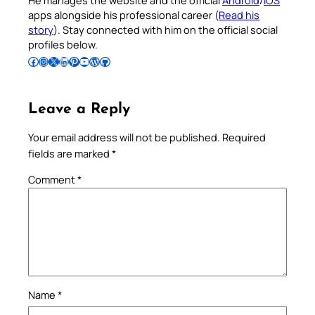
apps alongside his professional career (
Read his
story
). Stay connected with him on the official social
profiles below.
Follow Pradeep on Facebook
Follow Pradeep on Instagram
Follow Pradeep on X
Follow Pradeep on LinkedIn
Follow Pradeep on Pinterest
Subscribe to Pradeep’s Youtube Channel
Follow Pradeep on WordPress
Follow Pradeep on GitHub
Leave a Reply
Your email address will not be published.
Required
fields are marked
*
Comment
*
Name
*