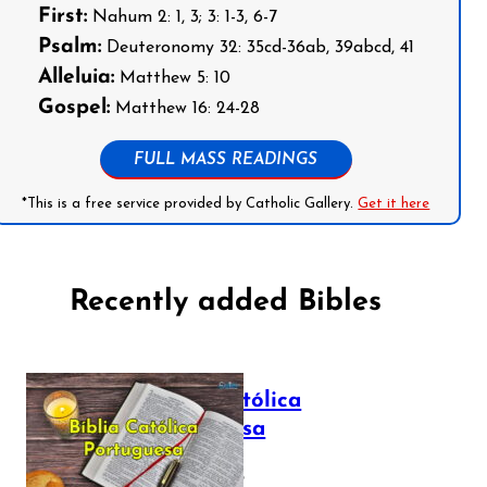
First:
Nahum 2: 1, 3; 3: 1-3, 6-7
Psalm:
Deuteronomy 32: 35cd-36ab, 39abcd, 41
Alleluia:
Matthew 5: 10
Gospel:
Matthew 16: 24-28
FULL MASS READINGS
*This is a free service provided by Catholic Gallery.
Get it here
Recently added Bibles
Bíblia Católica
Portuguesa
July 16, 2025