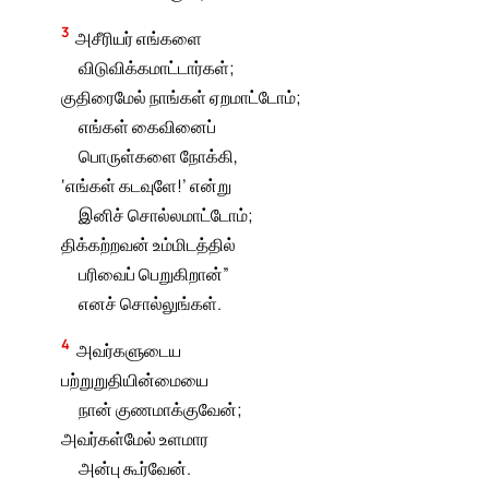
3
அசீரியர் எங்களை
விடுவிக்கமாட்டார்கள்;
குதிரைமேல் நாங்கள் ஏறமாட்டோம்;
எங்கள் கைவினைப்
பொருள்களை நோக்கி,
‘எங்கள் கடவுளே!’ என்று
இனிச் சொல்லமாட்டோம்;
திக்கற்றவன் உம்மிடத்தில்
பரிவைப் பெறுகிறான்”
எனச் சொல்லுங்கள்.
4
அவர்களுடைய
பற்றுறுதியின்மையை
நான் குணமாக்குவேன்;
அவர்கள்மேல் உளமார
அன்பு கூர்வேன்.