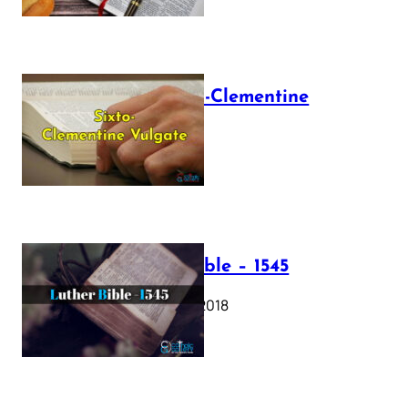
The Sixto-Clementine
Vulgate
July 12, 2025
Luther Bible – 1545
October 17, 2018