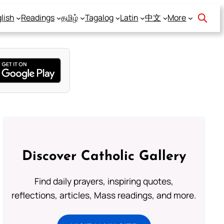
lish
Readings
தமிழ்
Tagalog
Latin
中文
More
Discover Catholic Gallery
Find daily prayers, inspiring quotes,
reflections, articles, Mass readings, and more.