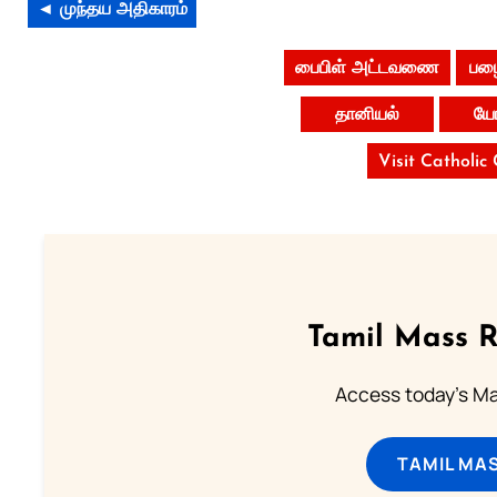
◄ முந்தய அதிகாரம்
பைபிள் அட்டவணை
பழை
தானியல்
யோ
Visit Catholic
Tamil Mass 
Access today's Mas
TAMIL MA