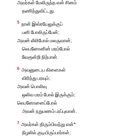
அவர்கள் மேலிருந்த என் சினம்
தணிந்துவிட்டது.
5
நான் இஸ்ரயேலுக்குப்
பனி போலிருப்பேன்;
அவன் லீலிபோல் மலருவான்;
லெபனோனின் மரம்போல்
வேரூன்றி நிற்பான்.
6
அவனுடைய கிளைகள்
விரிந்து பரவும்;
அவன் பொலிவு
ஒலிவ மரம் போல் இருக்கும்;
லெபனோனைப்போல்
அவன் நறுமணம் பரப்புவான்.
7
அவர்கள் திரும்பிவந்து என்*
நிழலில் குடியிருப்பார்கள்;