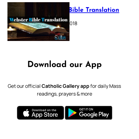
Webster Bible Translation
October 11, 2018
Download our App
Get our official
Catholic Gallery app
for daily Mass
readings, prayers & more