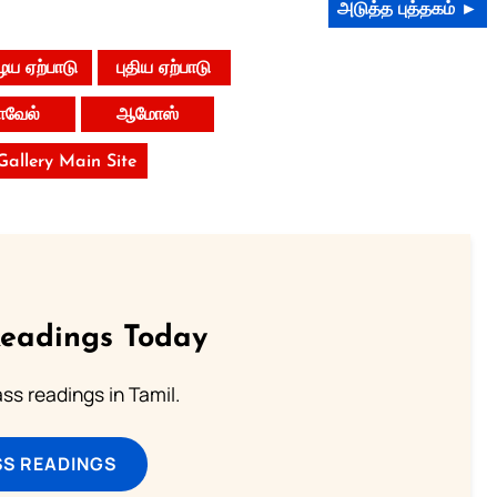
அடுத்த புத்தகம் ►
ய ஏற்பாடு
புதிய ஏற்பாடு
வேல்
ஆமோஸ்
 Gallery Main Site
Readings Today
s readings in Tamil.
SS READINGS