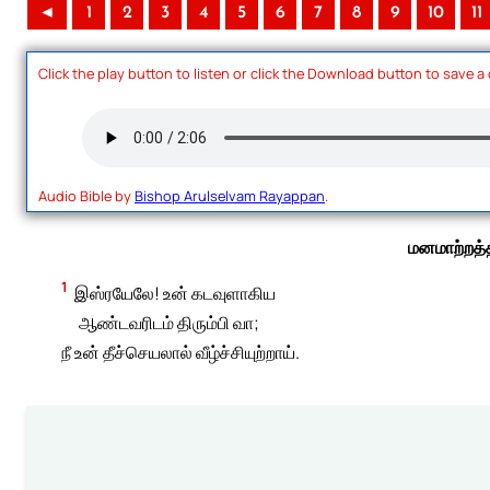
◄
1
2
3
4
5
6
7
8
9
10
11
Click the play button to listen or click the Download button to save a
Audio Bible by
Bishop Arulselvam Rayappan
.
மனமாற்றத்த
1
இஸ்ரயேலே! உன் கடவுளாகிய
ஆண்டவரிடம் திரும்பி வா;
நீ உன் தீச்செயலால் வீழ்ச்சியுற்றாய்.