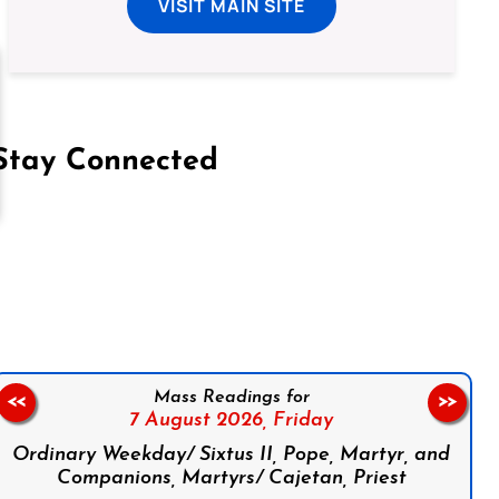
VISIT MAIN SITE
Stay Connected
on Facebook
Follow us on Instagram
Follow us on X
Subscribe to our YouTube Channel
Follow us on WhatsApp
Mass Readings for
<<
>>
7 August 2026,
Friday
Ordinary Weekday/ Sixtus II, Pope, Martyr, and
Companions, Martyrs/ Cajetan, Priest