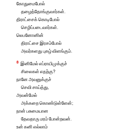
கோதுமைபோல்
தழைத்தோங்குவார்கள்.
திராட்சைக் கொடிபோல்
செழிப்படைவார்கள்.
லெபனோனின்
திராட்சை இரசம்போல்
அவர்களது புகழ் விளங்கும்.
8
இனிமேல் எப்ராயிமுக்குச்
சிலைகள் எதற்கு?
நானே அவனுக்குச்
செவி சாய்த்து,
அவன்மேல்
அக்கறை கொண்டுள்ளேன்;
நான் பசுமையான
தேவதாரு மரம் போன்றவன்.
உன் கனி எல்லாம்