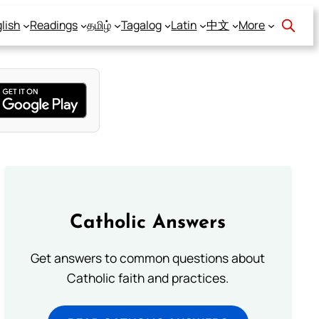
lish
Readings
தமிழ்
Tagalog
Latin
中文
More
Catholic Answers
Get answers to common questions about
Catholic faith and practices.