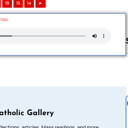
12
13
14
►
 copy.
Follow us 
atholic Gallery
eflections, articles, Mass readings, and more.