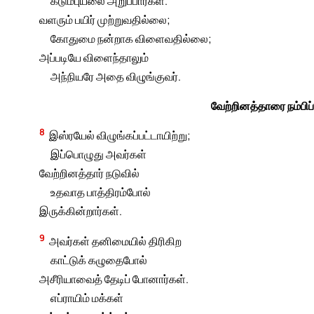
கடும்புயலை அறுப்பார்கள்.
வளரும் பயிர் முற்றுவதில்லை;
கோதுமை நன்றாக விளைவதில்லை;
அப்படியே விளைந்தாலும்
அந்நியரே அதை விழுங்குவர்.
வேற்றினத்தாரை நம்பிப
8
இஸ்ரயேல் விழுங்கப்பட்டாயிற்று;
இப்பொழுது அவர்கள்
வேற்றினத்தார் நடுவில்
உதவாத பாத்திரம்போல்
இருக்கின்றார்கள்.
9
அவர்கள் தனிமையில் திரிகிற
காட்டுக் கழுதைபோல்
அசீரியாவைத் தேடிப் போனார்கள்.
எப்ராயிம் மக்கள்