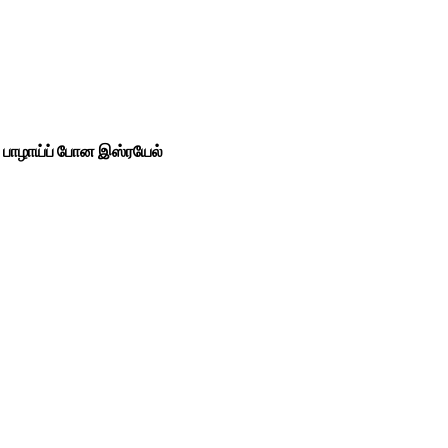
் பாழாய்ப் போன இஸ்ரயேல்