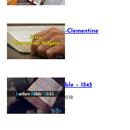
The Sixto-Clementine
Vulgate
July 12, 2025
Luther Bible – 1545
October 17, 2018