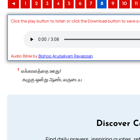
◄
1
2
3
4
5
6
7
8
9
10
11
Click the play button to listen or click the Download button to save a
Audio Bible by
Bishop Arulselvam Rayappan
.
1
எக்காளத்தை ஊது!
கழுகு ஒன்று ஆண்டவருடைய
Discover C
Find daily prayers, inspiring quotes, r