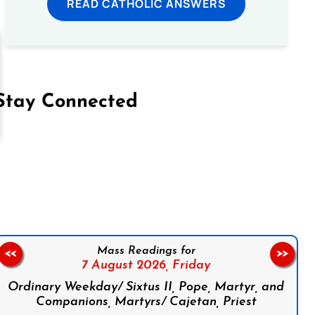
READ CATHOLIC ANSWERS
Stay Connected
on Facebook
Follow us on Instagram
Follow us on X
Subscribe to our YouTube Channel
Follow us on WhatsApp
Mass Readings for
<<
>>
7 August 2026,
Friday
Ordinary Weekday/ Sixtus II, Pope, Martyr, and
Companions, Martyrs/ Cajetan, Priest