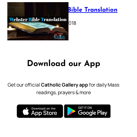
Webster Bible Translation
October 11, 2018
Download our App
Get our official
Catholic Gallery app
for daily Mass
readings, prayers & more