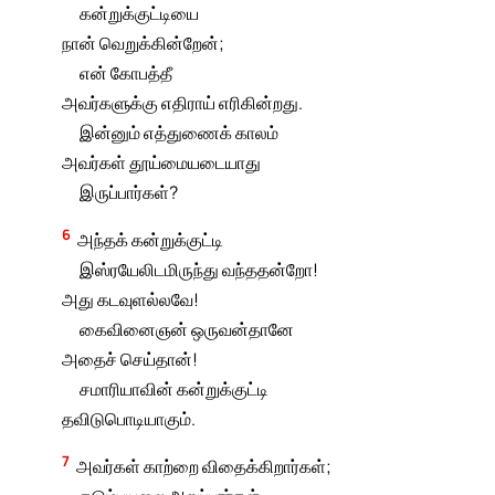
கன்றுக்குட்டியை
நான் வெறுக்கின்றேன்;
என் கோபத்தீ
அவர்களுக்கு எதிராய் எரிகின்றது.
இன்னும் எத்துணைக் காலம்
அவர்கள் தூய்மையடையாது
இருப்பார்கள்?
6
அந்தக் கன்றுக்குட்டி
இஸ்ரயேலிடமிருந்து வந்ததன்றோ!
அது கடவுளல்லவே!
கைவினைஞன் ஒருவன்தானே
அதைச் செய்தான்!
சமாரியாவின் கன்றுக்குட்டி
தவிடுபொடியாகும்.
7
அவர்கள் காற்றை விதைக்கிறார்கள்;