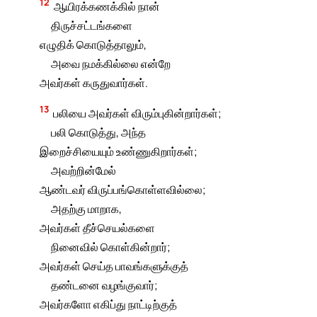
12
ஆயிரக்கணக்கில் நான்
திருச்சட்டங்களை
எழுதிக் கொடுத்தாலும்,
அவை நமக்கில்லை என்றே
அவர்கள் கருதுவார்கள்.
13
பலியை அவர்கள் விரும்புகின்றார்கள்;
பலி கொடுத்து, அந்த
இறைச்சியையும் உண்ணுகிறார்கள்;
அவற்றின்மேல்
ஆண்டவர் விருப்பங்கொள்ளவில்லை;
அதற்கு மாறாக,
அவர்கள் தீச்செயல்களை
நினைவில் கொள்கின்றார்;
அவர்கள் செய்த பாவங்களுக்குத்
தண்டனை வழங்குவார்;
அவர்களோ எகிப்து நாட்டிற்குத்